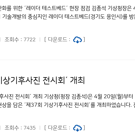
화를 위한 ´레이더 테스트베드´ 현장 점검 김종석 기상청장은 4
이더 기술개발의 중심지인 레이더 테스트베드(경기도 용인시)를 방
업성과 개발현장을 점검하였습니다. 김 청장은 레이더 테스트베
품 국산화 등 국가기술경쟁력 향상에 노력해주길 당부하였습니다
조회수 :
[ 다운로드 :
]
7722
 기상기후사진 전시회´ 개최
후사진 전시회´ 개최 기상청(청장 김종석)은 4월 20일(월)부
현상을 담은 ´제37회 기상기후사진 전시회´를 개최하였습니다. 
강을 위하여 2m씩 거리를 두고 설치하였습니다. 관람수칙을 지
기간〉4월 20일 ~ 4월 26일, 서울역5월 11일 ~ 5월 17일,
조회수 :
[ 다운로드 :
]
7435
 2m 유지마스크 착용 필수