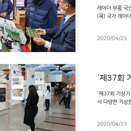
레이더 부품 국산
(목) 국가 레
부처 레이더 협
레이더 분야 부
2020/04/23
´제37회
´제37회 기상기
서 다양한 기상
은 관람객의 건
탁드립니다. 〈전시
2020/04/23
람수칙〉건강거리