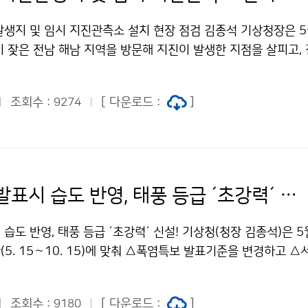
발생지 및 임시 지진관측소 설치 현장 점검 김종석 기상청장은 5
진이 잦은 전남 해남 지역을 방문해 지진이 발생한 지점을 살피고
한 임시 지진관측소 현장을 점검하였습니다.
조회수 :
[ 다운로드 :
]
9274
폭염특보 발표시 습도 반영, 태풍 등급 ´초강력´ 신설!
습도 반영, 태풍 등급 ´초강력´ 신설! 기상청(청장 김종석)은 5월
5. 15〜10. 15)에 맞춰 △폭염특보 발표기준을 변경하고 △
, △태풍 예측 정보를 개선한다고 발표하였습니다. * 자세한 내
기 바랍니다.
조회수 :
[ 다운로드 :
]
9180