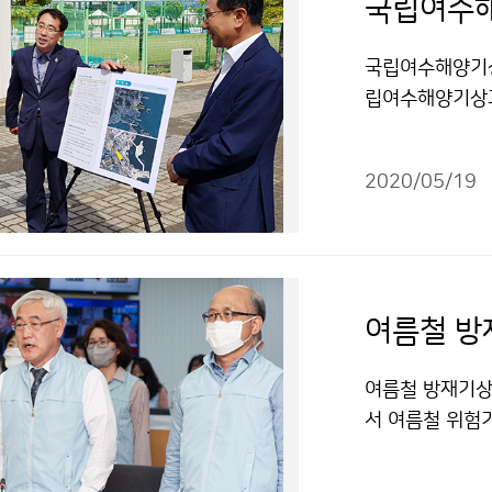
국립여수해
국립여수해양기상과
립여수해양기상과
구성 및 향후 
2020/05/19
여름철 방
여름철 방재기상업
서 여름철 위험
선언하고 철저한