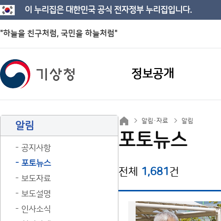
이 누리집은 대한민국 공식 전자정부 누리집입니다.
"하늘을 친구처럼, 국민을 하늘처럼"
정보공개
알림·자료
알림
알림
포토뉴스
공지사항
포토뉴스
전체
1,681
건
보도자료
보도설명
인사소식