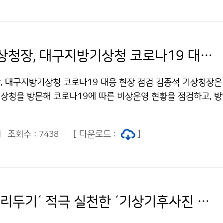
김종석 기상청장, 대구지방기상청 코로나19 대응 현장 점검
, 대구지방기상청 코로나19 대응 현장 점검 김종석 기상청장은 
기상청을 방문해 코로나19에 따른 비상운영 현황을 점검하고, 
가 전달했습니다. 또한, △청사 방역 강화 △의심 직원의 자발적
두기 등 모범적 대응으로 지금까지 단 1명의 확진자도 나오지 않
조회수 :
[ 다운로드 :
]
7438
격려했습니다.
´사회적 거리두기´ 적극 실천한 ´기상기후사진 전시회´ 개최