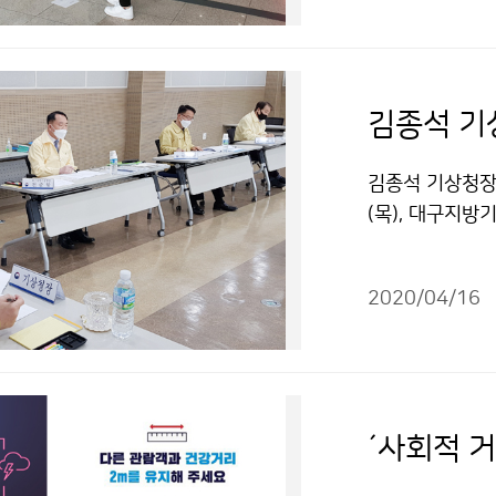
김종석 기상청장
(목), 대구지방
크 100개를 추
△사회적 거리 
2020/04/16
원들의 노고를 