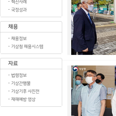
혁신사례
국정성과
채용
채용정보
기상청 채용시스템
자료
법령정보
기상간행물
기상기후 사진전
재해예방 영상