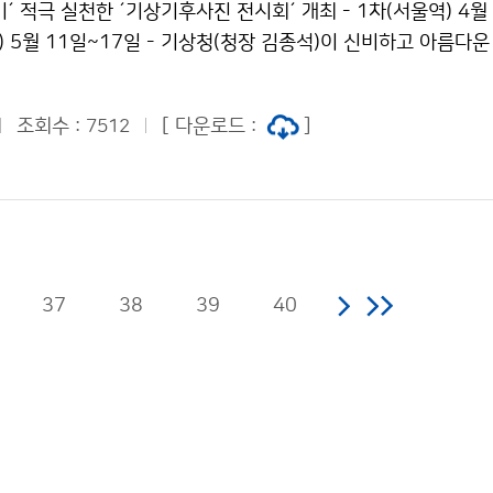
´ 적극 실천한 ´기상기후사진 전시회´ 개최 - 1차(서울역) 4월 
역) 5월 11일~17일 - 기상청(청장 김종석)이 신비하고 아름다운
‘제37회 기상기후사진 전시회’를 개최합니다. 이번 전시회는 
리두기’를 적극 실천하고자, △작품 거리 2m이상 △적정 인원 
조회수 :
[ 다운로드 :
]
7512
△손 소독제 비치 등 관람객의 안전을 최우선으로 두고 진행할 예
37
38
39
40