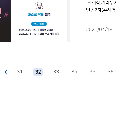
´사회적 거리두기
일 / 2차(수서
의 날씨를 담은 
인한 ‘사회적 거
2020/04/16
크 필수 착용 
31
33
34
35
36
32