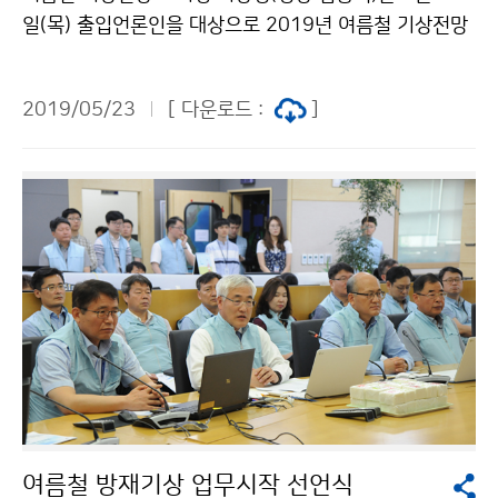
일(목) 출입언론인을 대상으로 2019년 여름철 기상전망
에 대한 브리핑을 개최했습니다. [기온] 대체로 평년과 비
슷하거나 높겠으며, 기온의 변동성이 크겠습니다. [강수
2019/05/23
[ 다운로드 :
]
량] 6월에는 평년과 비슷하거나 적겠고, 7월과 8월에는
평년과 비슷하겠으나 지역 편차가 크겠습니다. [태풍] 평
년 수준인 1~3개 정도가 우리나라에 영향을 주겠습니다.
여름철 방재기상 업무시작 선언식