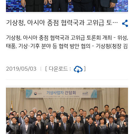
기상청, 아시아 중점 협력국과 고위급 토론회 개최
기상청, 아시아 중점 협력국과 고위급 토론회 개최 - 위성,
태풍, 기상·기후 분야 등 협력 방안 협의 - 기상청(청장 김
종석)은 5월 1일(수)부터 3일(금)까지, 우리나라가 중점
적으로 지원하는 아시아 국제개발협력(ODA 중점협력국
2019/05/03
[ 다운로드 :
]
△라오스 △캄보디아 △미얀마)과 기상 · 기후 분야 협력
강화 방안을 모색하기 위해 고위급 토론회를 개최했습니
다.