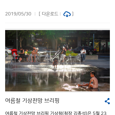
개최 - 기상청(청장 김종석)은 기후에 대한 폭넓은 소통과
기후변화 정책을 지원하기 위해, 5월 29일(수) 연세세브
2019/05/30
[ 다운로드 :
]
란스빌딩에서 올해 처음으로 ‘기후변화 정책 지원을 위한
민·관 기후서비스 토론회(포럼)’을 개최했습니다.
여름철 기상전망 브리핑
여름철 기상전망 브리핑 기상청(청장 김종석)은 5월 23