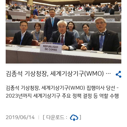
김종석 기상청장, 세계기상기구(WMO) 집행이사 당선
김종석 기상청장, 세계기상기구(WMO) 집행이사 당선 -
2023년까지 세계기상기구 주요 정책 결정 등 역할 수행
기상청(청장 김종석)은 6월 13일(목) 18시(한국시각 6
월 14일 01시) ‘제18차 세계기상총회’에서 김종석 기상
2019/06/14
[ 다운로드 :
]
청장이 집행이사로 당선되었다고 밝혔습니다. 이번 집행