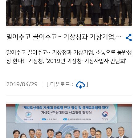
밀어주고 끌어주고~ 기상청과 기상기업, 소통으로 동반성장 한다!
밀어주고 끌어주고~ 기상청과 기상기업, 소통으로 동반성
장 한다!- 기상청, ‘2019년 기상청·기상사업자 간담회’
개최 - 기상청(청장 김종석)은 4월 26일(금) 14시 중소
기업중앙회(여의도)에서 ‘2019년 기상사업자 간담회’를
2019/04/29
[ 다운로드 :
]
개최했습니다. 이번 간담회는 기상청과 기상사업자 간 효
율적 정보교환과 정책협의 등 소통과 협력체계를 강화하
기 위해 마련되었습니다.