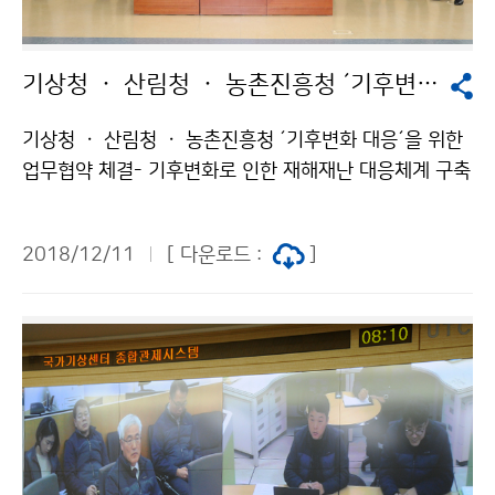
기상청 ㆍ 산림청 ㆍ 농촌진흥청 ´기후변화 대응´을 위한 업무협약 체결
기상청 ㆍ 산림청 ㆍ 농촌진흥청 ´기후변화 대응´을 위한
업무협약 체결- 기후변화로 인한 재해재난 대응체계 구축
과 공동 연구협력 추진 기상청(청장 김종석)은 산림청(청
장 김재현), 농촌진흥청(청장 라승용)(이하 3청)과 함께
2018/12/11
[ 다운로드 :
]
기후변화로 인한 재해재난 대응체계와 관련 연구를 강화
하기 위하여 12월 11일(화) 산림청 대회의실(대전)에서
업무협약을 체결했습니다.