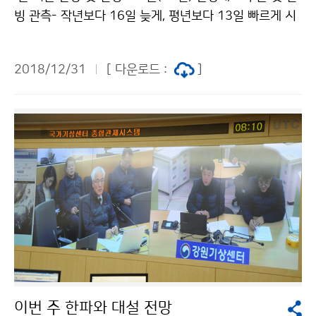
빙 관측- 작년보다 16일 늦게, 평년보다 13일 빠르게 시
작 기상청(청장 김종석)은 최근 한파로 인해 12월 31일
(월)에 한강이 결빙되었다고 발표했습니다. 한파의 영향
2018/12/31
[ 다운로드 :
]
으로 12월 27일(목)부터 서울 일 최저기온이 영하 10도
이하로 떨어지고 낮 기온도 영하에 머무르는 추위가 지속
되면서 오늘(12월 31일) 아침, 이번 겨울 들어 처음 한강
결빙이 관측되었습니다.
이번 주 한파와 대설 전망