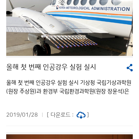
올해 첫 번째 인공강우 실험 실시
올해 첫 번째 인공강우 실험 실시 기상청 국립기상과학원
(원장 주상원)과 환경부 국립환경과학원(원장 장윤석)은
1월 25일(금) 서해상에서 기상항공기(킹에어 360)를 이
용하여 인공강우의 미세먼지 저감 영향을 분석하기 위한
2019/01/28
[ 다운로드 :
]
합동 실험을 진행했습니다.