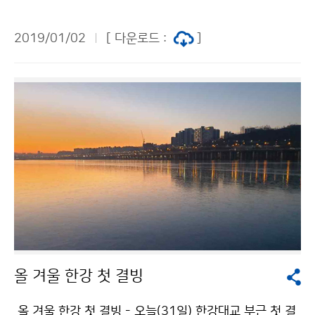
무식’을 개최하고, 본격적인 기해년 새해 업무를 시작했습
니다. 김종석 기상청장은 신년사에서 극세척도(克世拓
2019/01/02
[ 다운로드 :
]
道: 어려움을 이기고 새 길을 뚫겠다)의 자세로 국민들로
부터 신뢰받는 기관이 될 수 있도록 최선의 노력을 다할
것이라고 밝혔습니다.
올 겨울 한강 첫 결빙
올 겨울 한강 첫 결빙 - 오늘(31일) 한강대교 부근 첫 결