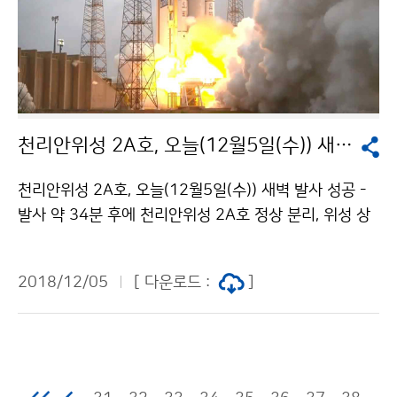
천리안위성 2A호, 오늘(12월5일(수)) 새벽 발사 성공
천리안위성 2A호, 오늘(12월5일(수)) 새벽 발사 성공 -
발사 약 34분 후에 천리안위성 2A호 정상 분리, 위성 상
태 양호- 오전 06시 16분에 지상국(호주 동가라)과 첫 교
신 성공 기상청(청장 김종석)과 과학기술정보통신부(장관
2018/12/05
[ 다운로드 :
]
유영민, 이하 ‘과기정통부’)는 정지궤도복합위성 2A(이하
‘천리안위성 2A호’)가 12월 5일(수)