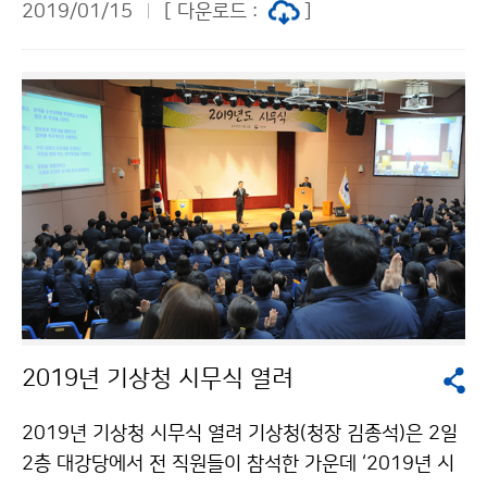
2019/01/15
[ 다운로드 :
]
해양기상정보를 한 곳에서 볼 수 있는 ‘해양기상정보포털
(marine.kma.go.kr)’ 서비스를 1월 15일(화)부터 시행
합니다.
2019년 기상청 시무식 열려
2019년 기상청 시무식 열려 기상청(청장 김종석)은 2일
2층 대강당에서 전 직원들이 참석한 가운데 ‘2019년 시