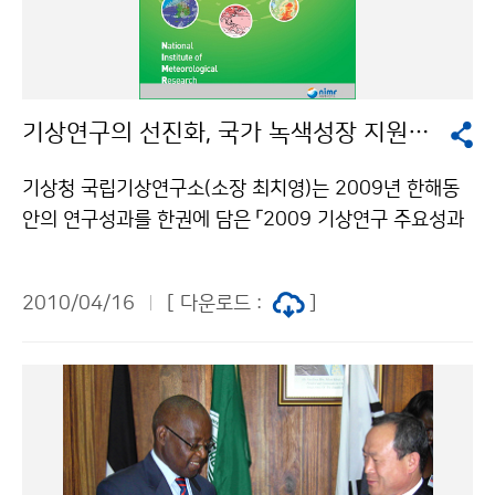
비롯한 경기동부와 강원도, 충북북부, 경북북서내륙에 건
조주의보가 발표된 가운데 대기가 매우 건조하고, 그 밖의
지방에서도 대기가 건조하고 바람이 약간 강하게 부는 곳
이 있겠으니, 산불이 발생하지 않도록 각별히 주의하시기
기상연구의 선진화, 국가 녹색성장 지원의 新동력이 된다.
바랍니다. 문의: 131기상콜센터기상청 이(가) 창작한 토
요일 맑음, 일요일 차차 흐려져 제주도 밤 늦게 비 저작물
기상청 국립기상연구소(소장 최치영)는 2009년 한해동
은 "공공누리" 출처표시-상업적이용금지 조건에 따라 이
안의 연구성과를 한권에 담은 「2009 기상연구 주요성과
용 할 수 있습니다.
집」을 발간하였다. 이번 성과집에는 ‘기상업무지원기술개
발과 선진기상기술개발’ 등 11개 과제, 14권의 연구보고
2010/04/16
[ 다운로드 :
]
서를 국민들이 이해하기 쉽게 핵심사항을 요약해 한권의
책자로 볼 수 있도록 발간하였다. 요약집의 주요내용으로
는 - 집중호우, 황사, 지진 등의 위험기상에 대한 예보현업
및 기후변화 예측 · 대응기술 개발- 국가 녹색성장 지원과
기상업무 선진화를 위한 선진 기상기술개발- 초단기 악기
상 예측 · 대응기술 개발 등 미래 기상업무 발전을 위한