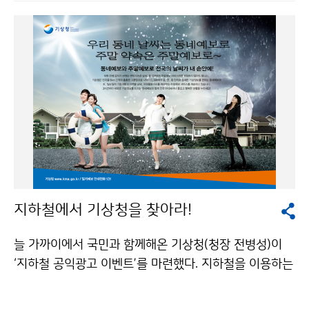
기압골의 영향으로 한두 차례 많은 비가 오겠다. 6월에는
이동성고기압의 영향을 주로 받다가 점차 북태평양고기
압의 영향권에 들겠다. 남서기류가 유입되면서 일시적인
고온현상을 보일 때가 있겠으나 전반적인 기온은 평년과
비슷하겠다. 전반적인 강수량은 평년과 비슷하겠으나, 남
쪽 기압골의 활동이 활발해지면서 지역에 따라 많은 비가
오겠다. 7월에는 북태평양고기압의 영향으로 무더운 날이
많겠으며, 기온은 평년보다 높겠다. 강수량은 대체로 평년
과 비슷하겠으나, 기압골의 영향으로 많은 비가 내릴 때가
있겠다. 평 균 기 온 강 수 량 5월 평년(12~19℃)과 비슷
하겠음 평년(69~215㎜)과 비슷하겠음 6월 평년(16~2
지하철에서 기상청을 찾아라!
3℃)과 비슷하겠음 평년(106~279㎜)과 비슷하겠음 7월
평년(19~26℃)보다 높겠음 평년(154~345㎜)과 비슷
늘 가까이에서 국민과 함께해온 기상청(청장 전병성)이
하겠음 한편, 지난 3개월(2010.2.1～4.20) 동안 전국의
‘지하철 공익광고 이벤트’를 마련했다. 지하철을 이용하는
평균기온은 5.5℃, 평균 최저기온은 0.8℃로 평년보다 각
눈썰미 있는 국민이라면 이벤트의 주인공이 될 수 있다.
각 0.3℃, 0.9℃ 높았고, 평균 최고기온은 10.4℃로 평년
기상청의 지하철 공익광고 이벤트는 국민 누구나 쉽게 참