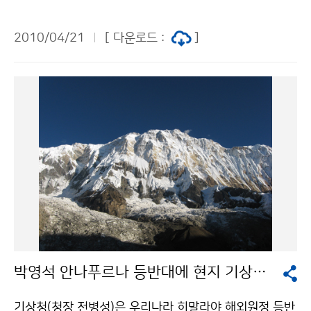
화”란 27개 기관(국가기관 5, 지자체 16, 공공기관 6) 관
일체의 권리는 기상청에 귀속하며, 당첨작은 기상청이 임
측시설의 관측환경 및 관측자료 등을 표준화하는 것이다.
의로 사용할 수 있다. ※ 이벤트 참여 방법 ① 기상청 블로
2010/04/21
[ 다운로드 :
]
국가기상관측자료를 공동 활용하여 관측해상도를 향상(1
그(http://blog.daum.net/kma_skylove/7668646)
3㎞→5㎞)시키고 관측자료의 품질 향상 등을 통하여 예
에서 응모양식 내려받기 ② 응모양식에 인적사항 기재,
보정확도를 높이며, 관측기관간 관측장비의 중복설치를
‘소감 한마디’ 작성, 사진 첨부 ③ E-mail(ofsp@korea.
방지함으로써 국가예산의 효율성을 높이는 것을 목적으
kr) 제출 문의 : 대변인실 2181-0362, 0357(E-mail :
로 한다. 기상청은 당초 2016년까지 관측표준화를 완료
jemsjun@korea.kr)기상청 이(가) 창작한 지하철에서
할 예정이었으나, 집중호우·태풍 등 매년 크게 확대되고
기상청을 찾아라! 저작물은 "공공누리" 출처표시-상업적
있는 기상재해에 적극적으로 대응하고자 완료 목표연도
이용금지 조건에 따라 이용 할 수 있습니다.
를 2012년으로 앞당겼다. 기상청은 올해 27개 기관 관
측시설의 우수등급을 70%로 끌어올릴 계획이다. 이를 위
해 기상청은 기상관측표준화 기술지원반(94명)을 구성하
고 표준화 현장 기술지도, 관측업무종사자 기술교육 등을
지속적으로 펼쳐 나갈 계획이다. 기관명 장비 보유수(대)
박영석 안나푸르나 등반대에 현지 기상예보 제공
AWS 강수량계 대기오염 풍향․ 풍속계 온도계 등 기상청
544
기상청(청장 전병성)은 우리나라 히말라야 해외원정 등반