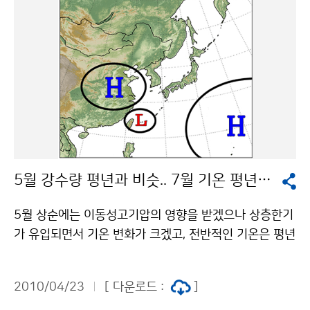
치한 고기압의 영향으로 맑겠다. 24일(토) 아침에는 내륙
지방을 중심으로 안개가 짙게 끼는 곳이 있겠으니, 교통안
전에 유의해야 한다. 24일(토)과 25일(일)은 일교차가 1
0도 이상으로 커서 아침에는 다소 쌀쌀하겠으나, 낮에는
기온이 많이 오르면서 따뜻하고 맑은 날씨를 보여, 야외활
동 하기에 좋은 날씨가 되겠다. 문의 131기상콜센터기상
청 이(가) 창작한 주말 10도 이상 일교차.. 아침 쌀쌀하지
만 낮에 따뜻 저작물은 "공공누리" 출처표시-상업적이용
금지 조건에 따라 이용 할 수 있습니다.
5월 강수량 평년과 비슷.. 7월 기온 평년보다 높을 듯
5월 상순에는 이동성고기압의 영향을 받겠으나 상층한기
가 유입되면서 기온 변화가 크겠고, 전반적인 기온은 평년
보다 낮겠다 기압골이 활성화되어 강수량은 평년보다 많
겠다. 중순과 하순에는 이동성고기압의 영향으로 맑은 날
2010/04/23
[ 다운로드 :
]
이 많겠다. 기온과 강수량은 평년과 비슷하겠으며, 남쪽