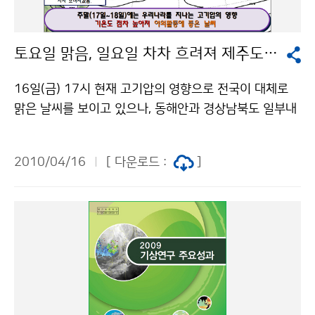
년 6월) 때는 2천만 톤의 이산화황(SO2)이 배출되어 성
층권까지 이동하였으며, 1992년 6월까지 전 지구 평균
토요일 맑음, 일요일 차차 흐려져 제주도 밤 늦게 비
기온이 0.5°C 하강하였다. 유럽 전역의 하늘을 뒤덮고 있
는 화산재의 모습은 위성 영상을 통해서도 확인되고 있다.
16일(금) 17시 현재 고기압의 영향으로 전국이 대체로
위성 영상을 보면 15~17일에도 계속 화산폭발에 의한
맑은 날씨를 보이고 있으나, 동해안과 경상남북도 일부내
화산재가 일어나고 있음을 알 수 있다. 영상들은 Terra 위
륙지방은 북동기류의 영향으로 곳에 따라 구름 많은 날씨
성에 탑재된 MODIS 센서로 관측한 영상으로, 아이슬란
를 보이고 있다. 17일(토)은 남부지방은 고기압의 영향으
드로부터 남동쪽으로, 그리고 유럽 상공으로 황토색 띠 모
2010/04/16
[ 다운로드 :
]
로 맑겠으나, 중부지방은 북쪽을 지나는 약한 기압골의 영
양의 화산재가 뚜렷하게 탐지되고 있다. 문의 : 국가기상
향으로 오전에 가끔 구름 많다가 점차 맑아지겠다. 18일
위성센터 위성자료분석팀 043-717-0236기상청 이
(일)은 동해상에 위치한 고기압의 영향을 받다가 점차 그
(가) 창작한 아이슬란드 ‘화산재’ 금요일부터 한국 상공 통
후면에 들어 차차 흐려지겠으며, 전남해안 및 제주도 지방
과할 듯 저작물은 "공공누리" 출처표시-상업적이용금지
은 중국 남부지방에서 접근하는 기압골의 영향으로 밤 늦
조건에 따라 이용 할 수 있습니다.
게 비가 내리겠다. 18일(일) 서해상에는 안개가 끼는 곳
이 있겠고, 서해안을 중심으로 내륙에도 안개 끼는 곳이
있겠으니 선박운항 및 교통안전에 유의해야 한다. 서울을