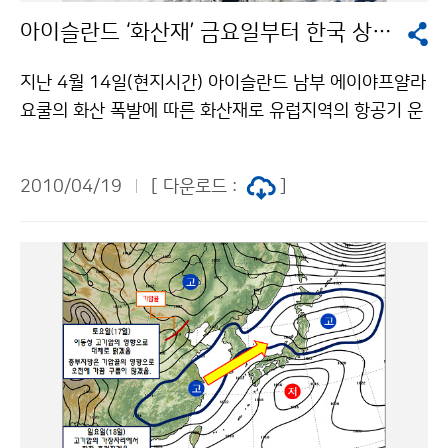
다. 육상과 해상을 포함하여 전국을 1km×1km로 나누어
아이슬란드 ‘화산재’ 금요일부터 한국 상공 통과할 듯
작성한 풍력-기상자원지도, 해상도가 4km×4km인 태
양-기상자원지도 등 두 종류가 있다. 기상청은 2010년 1
지난 4월 14일(현지시간) 아이슬란드 남부 에이야프얄라
월, 2009년에 개발한 풍력과 태양-기상자원지도를 공개
요쿨의 화산 폭발에 따른 화산재로 유럽지역의 항공기 운
한 바 있으며, 기상자원지도의 이미지 자료는 기상자원지
항 대란이 이어지고 있다. 화산재는 유럽에서 폭넓게 확산
도 홈페이지를 통하여 국민에게 서비스하고 있다. 풍력-
되고 있지만, 카스피해와 아랄해 부근에 기압능이 있어 기
기상자원지도는 지난 3월 말에 설계, 개발 및 서비스에 관
2010/04/19
[ 다운로드 :
]
류가 천천히 이동함으로써 한반도에는 큰 영향이 없을 것
해 한국생산성본부인증원로부터 품질경영시스템 인증인
으로 예상된다. 상층 제트기류의 남하(南下)에 따라 동부
ISO 9001을 획득하여, 품질의 우수성을 대외적으로 인
유럽의 상층 기류는 4월 23일(금)부터 27일 사이에 우리
정받았다. ※ 기상자원지도 퀴즈 ▶▶ 문의 : 국립기상연
나라 상공을 통과할 가능성이 있다. 미국 기상청 대기이동
구소 응용기상연구과 박성희 6712-0455기상청 이(가)
경로 모델 예측 결과, 9~11㎞ 상공의 기류는 23일(금)
창작한 ‘기상자원지도’ 퀴즈 풀고 상품권 받으세요! 저작
한반도 상공을 통과하며, 8㎞ 상공의 기류는 27일(화) 한
물은 "공공누리" 출처표시-상업적이용금지 조건에 따라
반도 남쪽해상으로 통과할 것으로 예측되었다. 화산재는
이용 할 수 있습니다.
뜨거운 암석이 수억 개의 작은 조각으로 쪼개져 생기는데,
크기는 다양하며, 작은 것은 먼지만한 것도 있다. 과거의
화산분화 사례를 보면, 필리핀 피나투보 화산 폭발(1991