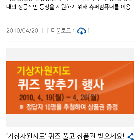
대의 성공적인 등정을 지원하기 위해 슈퍼컴퓨터를 이용
해 생산되는 수치예보를 바탕으로 해외 현지에 있는 등반
대에게 실시간으로 기상예보를 지원하고 있다. 히말라야
2010/04/20
[ 다운로드 :
]
와 같은 고산 등정은 날씨에 따라 그 성공 여부가 결정된
다. 그 동안 우리나라 히말라야 해외원정 등반대는 현지
기상예보를 알 수 없어 인근에서 등반하는 외국 등반대의
동향을 파악하여 등정에 활용하는 어려움을 겪었다 201
0년 3월 12일부터 5월 28일까지 78일 동안 안나푸르나
를 등정하는 박영석 등반대의 요청에 따라 기상청은 안나
푸르나 지역 4000m부터 8091m 까지 1000m 간격으
로 기온, 풍속, 날씨에 대한 수치예측 자료를 매일 1회 이
메일로 제공하고 있다. 박영석 등반대가 이메일로 받는 이
기상예보는 다른 코스로 안나푸르나를 등반하고 있는 오
은선 등반대에서도 활용이 가능하다. 기상청은 2007년
산악인 엄홍길의 히말라야 로체샤르 등정, 2009년 박영
‘기상자원지도’ 퀴즈 풀고 상품권 받으세요!
석 등반대의 에베레스트 코리안 루트 개척 등반 때에도 기