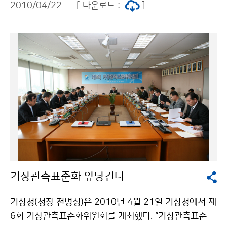
보다 0.6℃ 낮았다. 일 최저기온이 0℃ 미만인 날은 33.7
2010/04/22
[ 다운로드 :
]
여할 수 있다. 조금만 발품을 팔면 된다. 지하철 객실 안에
일로 평년보다 4.3일 적었다. 평균 강수량은 223.4㎜로
게재되어 있는 광고를 찾아내어 사진을 찍어 응모자의 간
평년보다 많았으며(평년대비 137.3%), 강수일수는 29.
단한 인적사항을 적어 이메일로 보내면 된다. 광고사진만
7일로 평년보다 9.4일 많았다. 일조시간은 382.2시간으
찍어 응모할 수도 있지만, 응모양식에 따라 소감 한마디를
로 평년보다 적었다(평년대비 75%) 황사일수는 5.6일로
적고, 사진을 배경으로 애교 있는 포즈를 취한다면 당첨
평년보다 2.4일 많았다. 문의: 기후예측과 김정선 2181-
확률은 더욱 높아질 것이다. 공익광고의 유형은 세 가지이
0473
며, 이 가운데 1개 이상을 배경으로 사진을 찍으면 된다.
응모자 중 50명을 추첨하여 1인당 2만원 상당의 상품권
을 증정한다. 응모기간은 4월 22일부터 5월 6일 18시까
지이며, 당첨자는 5월 중순 기상청 홈페이지 및 기상청 블
로그를 통해 발표한다. 기상청은 기상과학에 대한 국민의
이해를 높이기 위하여 4월 중순부터 전국 주요 도시의 지
기상관측표준화 앞당긴다
하철을 통하여 공익광고를 실시하고 있다. 기상청 공익광
고가 게재되어 있는 지하철은 서울이 1~7호선으로 가장
기상청(청장 전병성)은 2010년 4월 21일 기상청에서 제
많고, 부산 대구 대전 광주는 각각 1호선이다. 제출된 사
6회 기상관측표준화위원회를 개최했다. “기상관측표준
진은 반환하지 않으며, 당첨된 작품에 대한 지적재산권 등