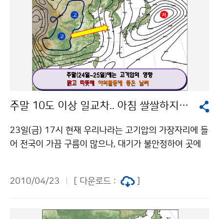
주말 10도 이상 일교차.. 아침 쌀쌀하지만 낮에 따뜻
23일(금) 17시 현재 우리나라는 고기압의 가장자리에 들
어 전국이 가끔 구름이 많으나, 대기가 불안정하여 곳에
따라 돌풍이 불고, 천둥번개를 동반한 비가 오는 곳이 있
으며, 특히 산지를 중심으로 우박이 떨어지는 곳도 있다.
2010/04/23
[ 다운로드 :
]
24일(토)은 서해남부해상에 위치한 고기압의 영향으로
전국이 맑겠으나, 중부 산지에서는 오후 한때 구름이 많고
빗방울이 떨어지는 곳도 있겠다. 25일(일)은 남해상에 위