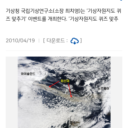
상정보를 지원하여 등반 성공을 도운 바 있다. 문의 수치
기상청 국립기상연구소(소장 최치영)는 ‘기상자원지도 퀴
자료응용팀 이시우 2181-0526기상청 이(가) 창작한 박
즈 맞추기’ 이벤트를 개최한다. ‘기상자원지도 퀴즈 맞추
영석 안나푸르나 등반대에 현지 기상예보 제공 저작물은
기’ 이벤트는 기상자원지도와 관련된 3개 문제의 정답을
"공공누리" 출처표시-상업적이용금지 조건에 따라 이용
찾아 응모하는 형식으로 진행된다. 4월 19일부터 26일
할 수 있습니다.
2010/04/19
[ 다운로드 :
]
까지 접수하며, 국민 누구나 응모할 수 있다. 정답과 응모
자의 간단한 인적사항(이름, 전화번호, 주소)을 적어 이메
일(skyobh@korea.kr)로 접수하면 된다. 정답을 맞힌
응모자 중 10명을 추첨하여 2만원 상당의 상품권을 증정
할 예정이다. 정답은 기상자원지도 홈페이지(http://res
ources.nimr.go.kr/)에서 찾을 수 있다. 기상자원지도는
녹색성장으로 가는 길을 알려주는 보물지도이다. 국립기
상연구소가 개발한 기상자원지도는 기상청의 관측 자료
와 기상기술 인프라를 활용하여, 우리나라의 지형을 최대
한 반영하도록 고해상도로 제작하고, 이용자의 편의를 위
해 구글 영상을 활용할 수 있도록 개발해 실용성을 높였