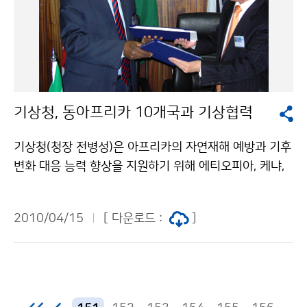
토대를 마련하고자 수행된 11개 과제의 기상연구 성과가
담겨있다. 특히, 이번 성과집에서는 기후변화 대응 강화와
저탄소 녹색성장 지원을 위한 풍력 및 태양광 등 「기상자
원지도의 개발」, 산·학·연 등 다양한 분야에 쉽게 기후과
학 정보를 제공하고 이해를 확산하기 위한 「기후변화 이
해하기 시리즈(5권)」발간, 초단기 위험기상의 예측능력
기상청, 동아프리카 10개국과 기상협력
향상에 기여하기 위한 초단기 기상분석 및 예측시스템(K
LAPS) 개발 완료 및 운영 등 다양한 기상연구 성과를 한
기상청(청장 전병성)은 아프리카의 자연재해 예방과 기후
눈에 확인할 수 있다. 국립기상연구소는 매년「기상연구 주
변화 대응 능력 향상을 지원하기 위해 에티오피아, 케냐,
요성과집」을 제작하여 기상관련 대학 및 학계와 다양한
소말리아,수단, 우간다, 지부티, 에리트레아, 부룬디, 르완
국가기관에 제공하여 기상연구 성과를 국민들에게 이해
다, 탄자니아 등 동아프리카의 10개 국가 기상청과 기상
하기 쉽게 소통하고 있으며, 이번 「2009 기상연구 주요
2010/04/15
[ 다운로드 :
]
협력에 관한 약정을 체결하였다. 이번에 약정이 체결됨에
성과집」은 국립기상연구소 홈페이지(www.nimr.go.kr)
따라 기상청은 동아프리카 10개 국가 기상청과 이들 10
에서 내려 받을 수 있다. 문의 : 국립기상연구소 연구기획
개 국가가 공동 운영하는 IGAD 기후예측응용센터(ICPA
운영팀 방소영(02-6712-0211) 기상청 이(가) 창작한
C)에게 기상 및 기후 예측 기술을 제공하고 전문가 교육
기상연구의 선진화, 국가 녹색성장 지원의 新동력이 된다.
훈련을 지원하는 등 특히 기후변화의 심각한 피해를 보고