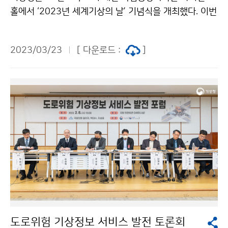
홀에서 ‘2023년 세계기상의 날’ 기념식을 개최했다. 이번
기념식에서는 그간 기상업무 발전에 이바지한 유공자에
대한 정부포상과 김혜정 장학금 수여식이 진행되었으며
2023/03/23
[ 다운로드 :
]
부대행사로 제40회 기상기후 사진·영상 공모 수상작 전
시와 함께 기상 역사 전시, 지진 체험 등 다양한 전시 및
체험이 3월 23일(목)부터 26일(일)까지 4일간 이루어진
다.
도로위험 기상정보 서비스 발전 토론회