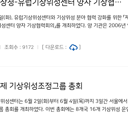
제10차 기상청-유럽기상위성센터 양자 기상협력회의
일(화), 유럽기상위성센터와 기상위성 분야 협력 강화를 위한 「
성센터 양자 기상협력회의」를 개최하였다. 양 기관은 2006년
으로 협력회의를 개최하고 있으며 지난 20년간 기상위성 자료의
 통해 재해대응 역량 강화, 수치예보모델 정확도 향상을 위한 위
조회수 :
[ 다운로드 :
]
9172
시 강화 등 다양한 분야에서 긴밀하게 협력하고 있다.
국제 기상위성조정그룹 총회
성센터는 6월 2일(화)부터 6월 4일(목)까지 3일간 서울에서
 총회를 개최하였다. 이번 총회에는 8개국 16개 기상위성 
명이 참여하여, 각국의 차세대 기상위성 시스템 구축 현황과 향후
 구축과 데이터 분석 효율을 높이는 인공지능(AI) 기술 협력, 