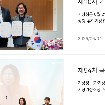
기상청은 6월 2
상청-유럽기상위
체결 이후 격년
과 기술 협력을
2026/06/04
용, 기후변화 감
제54차 
기상청 국가기상위
기상위성조정그룹
대표하는 80여 
실가스 감시 체계