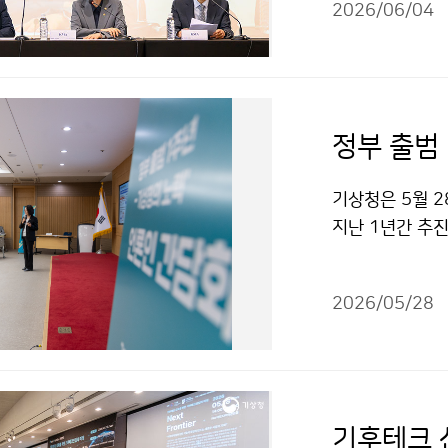
2026/06/04
변화를 감시하는
확보 등의 의제를
정부 출범
기상청은 5월 2
지난 1년간 추
2026/05/28
기후테크 