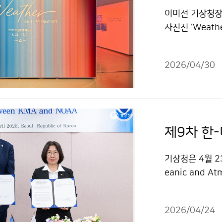
이미선 기상청장
사진전 ‘Weat
84년부터 매년
별전으로, 4월 
2026/04/30
제9차 한
기상청은 4월 2
eanic and A
였다. 양 기관은
는 기상청이 회
2026/04/24
기상위성 개발과 