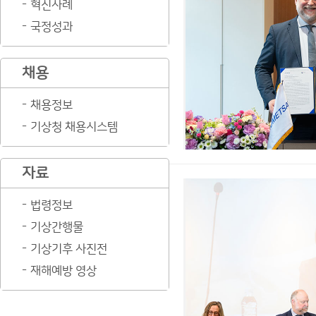
혁신사례
국정성과
채용
채용정보
기상청 채용시스템
자료
법령정보
기상간행물
기상기후 사진전
재해예방 영상