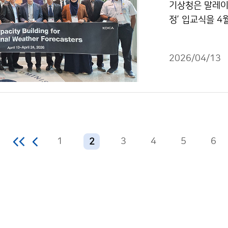
기상청은 말레이
정’ 입교식을 4
는 4월 13일(
적인 예보 분석 
2026/04/13
1
3
4
5
6
2