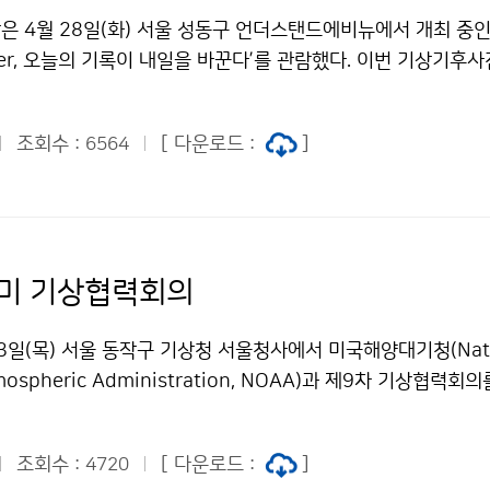
은 4월 28일(화) 서울 성동구 언더스탠드에비뉴에서 개최 중
her, 오늘의 기록이 내일을 바꾼다’를 관람했다. 이번 기상기후사
 개최되는 기상기후 사진·콘텐츠 공모전 수상작을 한자리에서 
28일(화)부터 5월 3일(일)까지 6일간 무료로 관람할 수 있다.
조회수 :
[ 다운로드 :
]
6564
-미 기상협력회의
3일(목) 서울 동작구 기상청 서울청사에서 미국해양대기청(Natio
tmospheric Administration, NOAA)과 제9차 기상협력회
 2005년 업무협약 체결 이후 격년으로 협력회의를 이어오고 있
의를 주관하였다. 이번 회의에서는 최근 현황과 주요 업무를 공유
조회수 :
[ 다운로드 :
]
4720
위성·레이더 산출물 활용, 수치예보모델 개발 등 총 7개 분야 