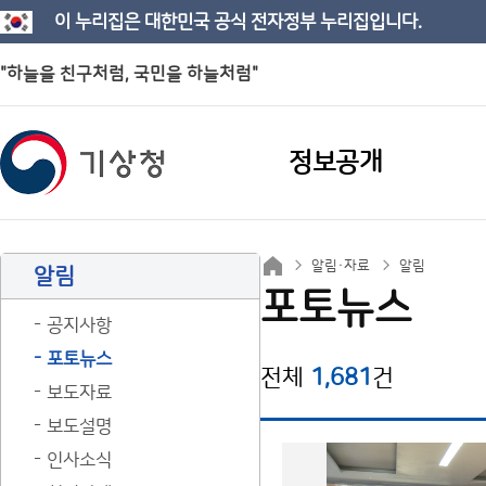
이 누리집은 대한민국 공식 전자정부 누리집입니다.
"하늘을 친구처럼, 국민을 하늘처럼"
정보공개
알림·자료
알림
알림
포토뉴스
공지사항
포토뉴스
전체
1,681
건
보도자료
보도설명
인사소식