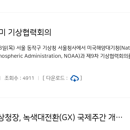
-미 기상협력회의
3일(목) 서울 동작구 기상청 서울청사에서 미국해양대기청(Natio
tmospheric Administration, NOAA)과 제9차 기상협력회
 2005년 업무협약 체결 이후 격년으로 협력회의를 이어오고 있
의를 주관하였다. 이번 회의에서는 최근 현황과 주요 업무를 공유
조회수 :
[ 다운로드 :
]
4911
위성·레이더 산출물 활용, 수치예보모델 개발 등 총 7개 분야 
였다.
이미선 기상청장, 녹색대전환(GX) 국제주간 개회식 참석