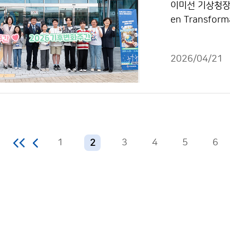
이미선 기상청장은
en Transfo
국립여수해양기상
2026/04/21
1
3
4
5
6
2