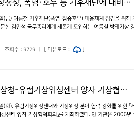
이미선 기상청장, 폭염·호우 등 기후재난에 대비한 신규 대책 추진상황 보고
일(금) 여름철 기후재난(폭염·집중호우) 대응체계 점검을 위해 
문한 김민석 국무총리에게 새롭게 도입하는 여름철 방재기상 
고하였다.
조회수 :
[ 다운로드 :
]
9729
제10차 기상청-유럽기상위성센터 양자 기상협력회의
일(화), 유럽기상위성센터와 기상위성 분야 협력 강화를 위한 「
성센터 양자 기상협력회의」를 개최하였다. 양 기관은 2006년
으로 협력회의를 개최하고 있으며 지난 20년간 기상위성 자료의
 통해 재해대응 역량 강화, 수치예보모델 정확도 향상을 위한 위