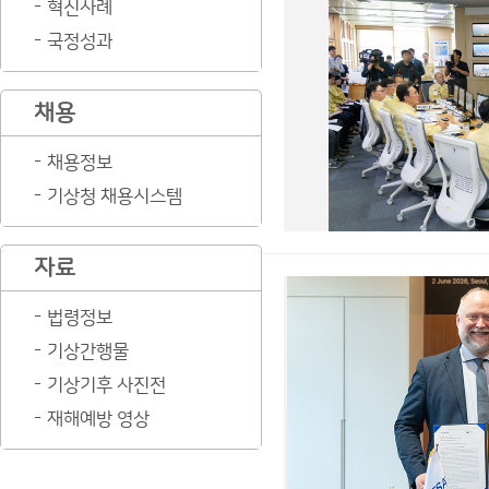
혁신사례
국정성과
채용
채용정보
기상청 채용시스템
자료
법령정보
기상간행물
기상기후 사진전
재해예방 영상