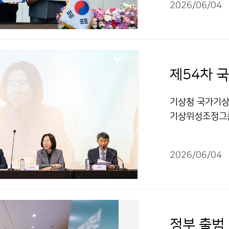
2026/06/04
용, 기후변화 감
제54차 
기상청 국가기상위
기상위성조정그룹
대표하는 80여 
실가스 감시 체계
2026/06/04
변화를 감시하는
확보 등의 의제를
정부 출범