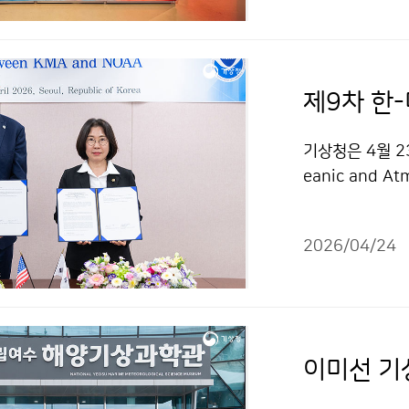
제9차 한
기상청은 4월 2
eanic and A
였다. 양 기관은
는 기상청이 회
2026/04/24
기상위성 개발과 
에 대해 논의하