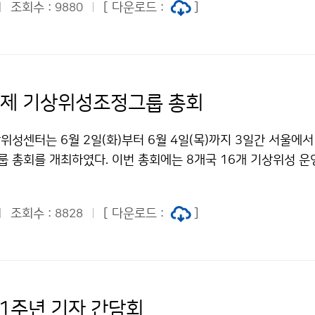
조회수 :
[ 다운로드 :
]
9880
시 강화 등 다양한 분야에서 긴밀하게 협력하고 있다.
국제 기상위성조정그룹 총회
성센터는 6월 2일(화)부터 6월 4일(목)까지 3일간 서울에서
 총회를 개최하였다. 이번 총회에는 8개국 16개 기상위성 
명이 참여하여, 각국의 차세대 기상위성 시스템 구축 현황과 향후
 구축과 데이터 분석 효율을 높이는 인공지능(AI) 기술 협력, 
조회수 :
[ 다운로드 :
]
8828
 우주기상 대응, 주파수 간섭 문제 해결을 통한 위성 시스템 운
 다뤘다.
 1주년 기자 간담회