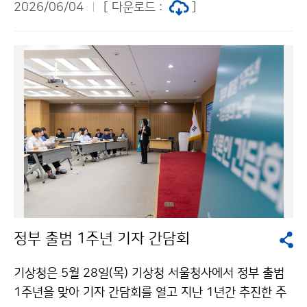
2026/06/04
[ 다운로드 :
]
상위성 시스템 구축 현황과 향후 계획, 온실가스 감시 체
계 구축과 데이터 분석 효율을 높이는 인공지능(AI) 기술
협력, 우주 환경 변화를 감시하는 우주기상 대응, 주파수
간섭 문제 해결을 통한 위성 시스템 운영 안정성 확보 등
의 의제를 다뤘다.
정부 출범 1주년 기자 간담회
기상청은 5월 28일(목) 기상청 서울청사에서 정부 출범
1주년을 맞아 기자 간담회를 열고 지난 1년간 추진한 주