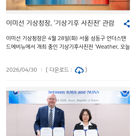
이미선 기상청장, ‘기상기후 사진전’ 관람
이미선 기상청장은 4월 28일(화) 서울 성동구 언더스탠
드에비뉴에서 개최 중인 기상기후사진전 ‘Weather, 오늘
의 기록이 내일을 바꾼다’를 관람했다. 이번 기상기후사진
전은 1984년부터 매년 개최되는 기상기후 사진·콘텐츠
2026/04/30
[ 다운로드 :
]
공모전 수상작을 한자리에서 선보이는 특별전으로, 4월 2
8일(화)부터 5월 3일(일)까지 6일간 무료로 관람할 수 있
다.