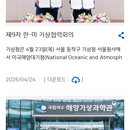
제9차 한-미 기상협력회의
기상청은 4월 23일(목) 서울 동작구 기상청 서울청사에
서 미국해양대기청(National Oceanic and Atmosph
eric Administration, NOAA)과 제9차 기상협력회의
를 개최하였다. 양 기관은 2005년 업무협약 체결 이후 격
2026/04/24
[ 다운로드 :
]
년으로 협력회의를 이어오고 있으며, 올해는 기상청이 회
의를 주관하였다. 이번 회의에서는 최근 현황과 주요 업무
를 공유하고, 후속 기상위성 개발과 위성·레이더 산출물
활용, 수치예보모델 개발 등 총 7개 분야 협력 의제에 대
해 논의하였다.