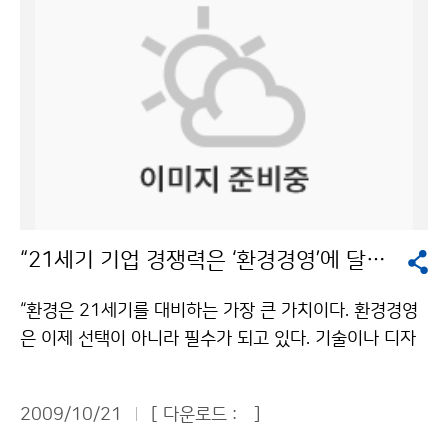
양한 프로그램을 운영한다. 동네예보체험관은 전국을 읍
면동 단위로 나누어 상세한 예보를 제공하는 첨단 기상예
보를 시연해 볼 수 있다. 날씨방송체험관은 관람자가 직접
방송카메라 앞에서 일기예보를 전달하는 통보관의 역할
을 체험해 볼 수 있다. 유비쿼터스 통합관측환경 시스템은
기상청이 구현하고자 하는 그린 IT 체계인 무선메쉬환경
을 이용한 통합기상관측시스템 및 맞춤형 기상정보 전달
체계의 장비를 전시하여 최첨단 관측환경·전달체제를 보
여준다. 풍력·태양광 자원지도는 친환경·재생에너지인 태
“21세기 기업 경쟁력은 ‘환경경영’에 달려 있다”
양광 에너지 자료를 전시하고, 녹색에너지인 바람자원의
활용을 극대화할 수 있는 607개 지상관측지점과 5개 고
“환경은 21세기를 대비하는 가장 큰 가치이다. 환경경영
층관측지점의 분석 결과를 공개한다. 기후변화 이해 마당
은 이제 선택이 아니라 필수가 되고 있다. 기술이나 디자
은 현재 진행 중인 기후변화의 심각성을 알리고, 녹색성장
인이 아무리 좋아도 친환경 제품이 아니면 팔 수 없는 시
에 대한 국민들의 관심과 참여를 이끌어 낼 수 있는 각종
대가 왔다.” 20일 오전 기상청 대강당에서 ‘기업의 환경경
자료들을 전시한다. 녹색성장위원회와 환경부가 주최하는
2009/10/21
[ 다운로드 :
]
영과 녹색 비전’을 주제로 제5회 미래 정책·전략 커뮤니
‘2009 저탄소 녹색성장 박람회’에는 대기업과 정부기관