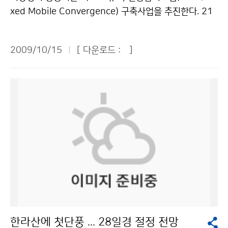
스러움 등을 진솔하게 들려주었다. 다음은 김승배 통보관
xed Mobile Convergence) 구축사업을 추진한다. 21
과 이문정 기상 캐스터의 강연 요지이다. ▲ 김승배 기상
세기 신성장 동력인 녹색성장을 지향하는 기상청(청장 전
청 통보관 = 지구에 인간이 생존하면서부터 앞으로의 날
병성)과 (주)SK텔레콤(대표이사 정만원)은 10월 15일 S
씨에 대해 궁금해 했다. 지구를 둘러싸고 있는 공기의 특
2009/10/15
[ 다운로드 :
]
K T-타워(서울 중구 을지로 소재)에서 ´그린 IT 지원을 위
징을 분석하고, 그 공기의 특징이 어떻게 변할 것인지 앞
한 Mobile Office 공동 추진 업무 협약´을 체결했다. 기
으로의 날씨를 예측하는 직업이 예보관이다. 당연히 예보
상청은 2003년부터 인터넷전화교환기(IP/PBX)를 도입
관이라는 직업을 갖기 위해서는 과학에 재미를 느끼고, 더
하여 운영 중에 있으나 소속기관 중 일부는 서로 다른 기
흥미를 갖고 있는 게 바람직하다. 기상청에는 앞으로의 날
종의 전자교환기를 운영하는 등 단위 기관별 교환기 운영
씨변화를 예측하는 예보관 직업이 있지만, 전국적으로 몇
에 따른 통합 관리와 신규 서비스 적용에 어려움을 겪어
자리가 안 된다. 예보관은 희소가치가 있는 미래의 유망직
왔다. 이에 따라, 효과적인 Mobile Office 적용을 위하여
업이다. 많은 사람들이 현대사회에서 정보를 다루는 직업
통신사업자와 유·무선융합시스템 구축방안을 협의해 왔
을 유망직업으로 평가한다. 그 중 하나가 날씨를 예측하는
고, 이날 SK텔레콤과 공공기관 파일럿 프로젝트로 기상
예보관이라는 직업이다. 예보관들은 국민 모두에게 매우
청 유·무선융합시스템 구축사업을 공동으로 추진하기로
중요한 기상정보를 무한정 제공해 주는 직업이다. 현재 과
합의했다. 이 사업은 최신 정보통신기술을 이용한 그린-I
학 수준에서는 지구를 둘러싼 공기를 인간이 100% 이해
T 사무환경 조성이 목적이다. 유·무선융합시스템에 필요
하지 못하고 있다. 그래서 과학적인 수단을 통해 예보를
한라산에 첫단풍 ... 28일경 절정 전망
한 인터넷전화교환기와 무선노드 등 기반 시설을 구축하