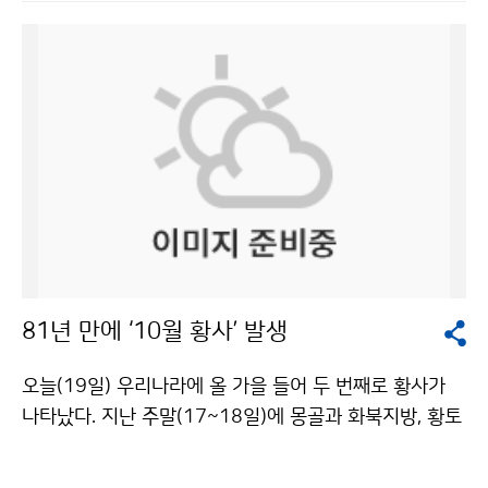
케이션 특강이 열렸다. 국내 기업의 기후변화와 저탄소 경
등 159개 기관이 590개 부스를 설치하여, 녹색기술을
영 추진전략, 비전을 알아보기 위하여 기상청이 마련한 이
적용한 다양한 신제품과 생활용품, 아이디어 제품들을 선
날 특강의 강사는 이진 웅진그룹 부회장이었다. “기업은
보이고 있으며, 무료로 관람할 수 있다. 문의 : 예보정책과
기후변화에 적극적으로 대응하면서 그린에너지 산업을
이호준 2181-0507기상청 이(가) 창작한 풍력 지도·유
육성하여 글로벌 경제위기를 극복하고 국가 경쟁력을 강
비쿼터스 관측… 기상청 녹색정책 ‘주목’ 저작물은 "공공
화시켜야 한다. 기업은 경제적 수익성을 우선으로 하지만,
누리" 출처표시-상업적이용금지 조건에 따라 이용 할 수
환경적 건전성, 그리고 사회적 책임성을 갖고 경영해야 한
있습니다.
다.” CGO(Chief Green Officer)인 이진 부회장은 환경
과 기후변화에 능동적으로 대처하는 기업과 국가만이 경
쟁력을 갖는 글로벌 기업, 일류국가가 될 수 있다고 주장
했다. 특히, 기업은 환경경영 조직을 구축하여 국가인증보
81년 만에 ‘10월 황사’ 발생
다 엄격한 자체평가와 자체인증 시스템을 갖춰 친환경 경
영을 함으로써 글로벌 리더 기업이 될 수 있다고 강조했
오늘(19일) 우리나라에 올 가을 들어 두 번째로 황사가
다. 이진 부회장은 ‘Cool-Green 경영’을 실천하며 글로
나타났다. 지난 주말(17~18일)에 몽골과 화북지방, 황토
벌 리더로서의 책임을 다하기 위해 노력하고 있는 웅진그
고원에서 발원한 황사가 남하해 산동반도를 거쳐 오늘 새
룹의 사례를 소개하여 관심을 끌었다. 구체적으로 △재생
벽 3시경 백령도를 시작으로 우리나라 서해안에서부터