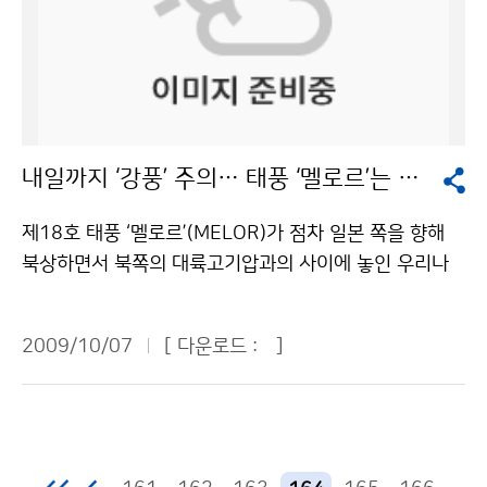
바람이 부는 날에는 기온이 영하로 떨어진다 하더라도 수
6기상청 이(가) 창작한 “예보관도 프로야구 선수처럼 유
축, 실험 및 검증연구 등을 수행할 계획이다. 또한 공항 및
증기가 흩어지기 때문에 서리가 발생하지 않는다. 기온이
망직업 된다” 저작물은 "공공누리" 출처표시-상업적이용
도로에 사용될 수 있는 안개저감 기술을 지속적으로 개발
떨어져 내리는 서리가 내린 날 따뜻한 이유는 날씨가 맑아
금지 조건에 따라 이용 할 수 있습니다.
할 것이다. 마지막으로 3단계에서는 민간기업도 기상조절
낮에 햇빛이 잘 비치기 때문이다. 서리가 내리면 식물이
기술을 수행할 수 있도록 기존 연구를 기술이전하고, 향후
얼어 모든 성장 과정이 정상적으로 이루어지지 못한다. 배
차세대 인공강우(설) 실험 기술을 개발하여, 러시아나 중
의 경우 꽃봉오리가 뭉쳐 있는 시기에 서리가 내려면 암수
내일까지 ‘강풍’ 주의… 태풍 ‘멜로르’는 일본 쪽 북상
국처럼 국가적 행사를 위한 구름소산이나 황사나 대기오
의 길이가 짧아지고, 개화기 전후에는 암술머리·암술대가
염물질을 제거하는 대기질 환경개선을 위한 인공강우 방
얼어 죽어 수분이 불가능하게 된다. 단감은 햇가지 끝이
제18호 태풍 ‘멜로르’(MELOR)가 점차 일본 쪽을 향해
안을 연구개발할 것이다. 문의 : 응용기상연구과 차주완 6
뜨거운 물에 데친 것처럼 변색하며 새순이 말라 죽는다.
북상하면서 북쪽의 대륙고기압과의 사이에 놓인 우리나
712-0358기상청 이(가) 창작한 날씨를 조절하여 기상
서리 피해를 줄이려면, 찬 공기가 불어들어 오는 것을 막
라는 남북간의 기압 차이가 크게 벌어져 내륙과 해상에서
재해를 줄인다 저작물은 "공공누리" 출처표시-상업적이
을 수 있도록 방상림(防霜林)을 심거나 낮은 울타리를 만
바람이 강하게 불고 있어 해안가 낚시꾼과 농가의 각별한
용금지 조건에 따라 이용 할 수 있습니다.
들어 준다. 지면의 열이 날아가지 않도록 비닐 또는 가마
2009/10/07
[ 다운로드 :
]
주의가 필요하다. 태풍의 중심 세력이 우리나라에까지 북
니 같은 것으로 덮어 주는 것도 한 방법이다. 연기를 피우
상할 가능성은 낮을 전망이다. 특히 동해안과 남해안에서
거나 선풍기로 바람을 일으켜 공기를 뒤섞어 놓는 것도 수
강풍과 높은 물결에 의한 해안가 피해가 우려된다. 방파제
증기가 얼어붙는 것을 방지할 수 있다. 또한 논에 물을 대
등에서 낚시를 삼가하고 해안도로 안전운행에도 각별한
주는 것도 지면의 기온이 떨어지는 것은 예방하는 좋은 방
주의가 필요하다. 또한 8일까지는 내륙에서도 바람이 매