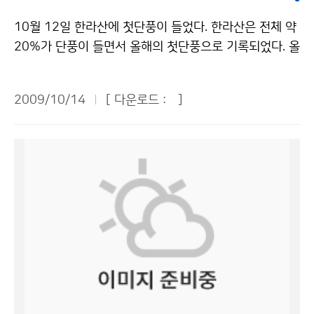
해도 10% 정도 오류가 있다. 20~30년 뒤에 과학수준이
며, 전 직원에게 지급하는 손안의 작은 PC인 스마트폰은
더 높아지고, 자연에 대한 과학적인 이해가 높아지면 예보
10월 12일 한라산에 첫단풍이 들었다. 한라산은 전체 약
사무실에서는 구내전화로 사용되고, 청사 밖에서는 휴대
관의 예보 수준은 한층 높아질 것이다. 10~20년 뒤에는
20%가 단풍이 들면서 올해의 첫단풍으로 기록되었다. 올
전화 기능을 하게 된다. 이러한 새로운 전화 환경 기반이
날씨를 산업에 응용하는 기상산업이 미국과 일본처럼 성
해 첫단풍은 작년보다 5일 빠르고, 평년보다는 3일이 빠
마련되면 언제 어디서나 스마트폰을 이용하여 업무를 수
장할 것이며, 예보관의 가치와 인기는 지금보다 훨씬 높아
르다. 기상청은 전체 중 2할 가량 단풍이 들었을 때를 ‘첫
행할 수 있게 된다. 예를 들면, 예보관은 이동 중에도 스마
2009/10/14
[ 다운로드 :
]
질 것이다. 아마추어만 있던 시기와 프로가 있는 지금의
단풍’, 8할 가량 들었을 때를 ‘단풍 절정기’라고 정의한다.
트폰을 이용하여 각종 예보자료를 검색할 수 있다. 기상청
야구선수 가치가 크게 차이 나듯이 20~30년 뒤 예보관
단풍은 기온이 떨어지면서 잎 속 엽록소의 분해로 노란 색
이희구 정보통신기술과장은 “유·무선융합시스템을 도입
의 가치는 지금보다 훨씬 높아질 것이다. 예보관을 포함하
소인 카로티노이드(Carotenoid) 색소가 드러나게 되면
하면 기상업무를 시간과 장소에 구애받지 않고 수행할 수
여 기상청에 근무하는 직원은 국가 공무원으로 국가공무
노란색으로, 광합성 산물인 잎 속의 당분으로부터 많은 효
있게 되어 업무효율성 향상에 크게 기여할 것으로 예상된
원법 절차에 따라 채용한다. 특별채용과 공개채용 두 가지
소 화학반응을 거쳐 안토시아닌(Anthocyanin) 색소가
다”며 지속적으로 응용 서비스를 개발하여, 향후 국민 개
가 있다. 기상학을 전공하여 석사 또는 박사학위를 소지한
생성되면 붉은색으로 나타나게 되며, 타닌(Tannin)성 물
인별 맞춤형 기상정보를 제공할 수 있도록 노력해 나갈 계
사람을 대상으로 기상 연구관 또는 기상 사무관으로 채용
질이 산화 중합되어 축적되면 갈색이 나타나게 되는 현상
획임을 밝혔다. 유·무선융합시스템 구축 사업은 올해 12
하는 것이 특별채용이다. 지난해부터 행정고등고시에 기
이다. 식물(낙엽수)은 일최저기온이 5℃ 이하로 떨어지기
월 기상청 본청을 대상으로 시범서비스를 시작하며, 내년
상직이 신설되어, 5급 사무관급 인재를 채용하고 있는데,
시작하면 단풍이 들기 시작한다. 9월 상순 이후 기온이 높
초에 전국 기상관서로 확대 운영할 예정이다. 문의 : 정보
이것도 일종의 특별채용이다. 공개채용은 7급 또는 9급을
고 낮음에 따라 단풍 시기는 좌우되며 일반적으로 기온이
통신기술과 장영진 2181-0413기상청 이(가) 창작한 기
학력이나 전공과 관계없이 선발하는 것인데, 매년 채용하
낮을수록 단풍의 시기는 빨라진다. 그래서 단풍은 일중 나
상청, 공공기관 최초로 유·무선융합시스템 구축 저작물은