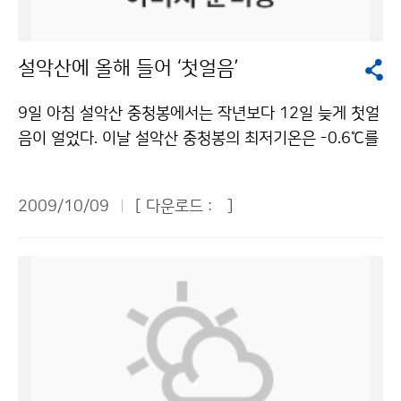
을 때는 흘림자막도 쓰고, 모든 날씨에 관한 책임을 기상
차가운 구름에는 요오드화은(AgI)과 드라이아이스가 많
캐스터가 지고 있다. 사람들이 가장 많이 물어보는 질문이
이 사용되며 따뜻한 구름에는 물을 흡수하는 성질을 지닌
‘기상을 전공해야 하는가’라는 것인데, 예전에는 기상 전
설악산에 올해 들어 ‘첫얼음’
흡습성 물질( NaCl, CaCl₂)이 주로 사용된다. 국립기상연
문지식을 요하는 경우가 많았지만, 요즘은 생활과 접목한
구소는 최근 3년간 인공증설 지상·비행 인공증설 실험 및
기상을 많이 요구하고, 그게 21세기 기상캐스터의 역할인
9일 아침 설악산 중청봉에서는 작년보다 12일 늦게 첫얼
안개저감기술을 축적하고 있다. 2006부터 2008년까지
것 같다. 기상 지식을 공부하고 있지만, 나의 경우는 채용
음이 얼었다. 이날 설악산 중청봉의 최저기온은 -0.6℃를
구름씨(빙정핵, 요오드화은) 살포 방식으로 지상인공증설
때 기상 전공자만을 원하지는 않았다. 다른 전공을 한 사
보였다. 9일 우리나라는 북쪽에 위치한 고기압의 가장자
실험을 실시하여 평균 약 3% 증설효과를 확인하였다. 강
람이 기상을 하면 시너지 효과를 발휘할 수 있다. 기상 공
리에 들어 있어 전국이 대체로 맑은 날씨이나, 남해안과
원도 평창에서 실시한 인공증설 비행실험에서도 증설효
부는 기상 캐스터가 되고 나서 해도 늦지 않다고 생각한
2009/10/09
[ 다운로드 :
]
제주도지방은 구름이 많은 날씨를 보이고 있다. 북서쪽에
과를 확인하였다. 안개저감기술에 대해서도 연구했는데,
다. 오히려 책을 많이 읽고, 방송에 관심 있는 사람은 방송
서부터 찬 공기가 내려온 상태에서, 해가 진 뒤 밤에 복사
흡습성물질(염화칼슘 미세입자) 살포에 의한 소규모 안개
모니터링을 많이 하면 도움이 될 것이다. 기상 캐스터를
냉각으로 내륙산간지방에서는 기온이 크게 떨어져 내륙
저감 지상실험을 16회(2006∼2008년) 실시하여 평균
하면서 가장 힘들었던 점은 항의전화를 받을 때다. 방송국
산간지방 일부에서 첫얼음이 언 곳도 있다. 우리나라에서
23분간 23% 시정개선 효과를 확인했다. 안개저감기술
의 기상센터에 그렇게 항의전화를 많이 하는 줄 몰랐다.
첫얼음이 어는 시기는 산악 지대가 많은 강원도 지역이 가
은 주로 공항에 적용 할 수 있을 것으로 예상된다. 도로안
항의하는 분들의 심정이 이해되지만, 항의전화를 많이 받
장 빠르다. 설악산과 대관령이 제일 빠른 편이다. 그 밖에
개인 경우는 다른 방식인 물리적 저감(안개네트), 강수 세
았을 때는 ‘내가 이런 욕 들으려고 이런 직업을 했나’라는
평년 기준으로 첫얼음이 빠른 곳(관측일)은 태백(10월 1
정효과를 이용한 저감(물차폐막)을 활용한다. 또한, 국립
생각이 들기도 했다. 매일 일찍 자고 일찍 일어나야 하는
1일), 철원(10월 15일), 봉화(10월 16일), 인제(10월 1
기상연구소는 이러한 기상조절 기술의 기본이 되는 구름