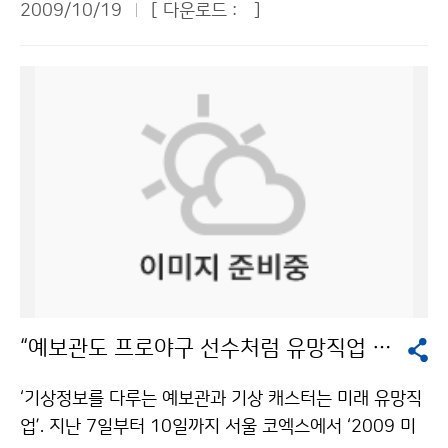
용지 명함 사용하기, 음식물 쓰레기 제로화 등 물자와 에
2009/10/19
[ 다운로드 :
]
나타나기 시작했다. 황사는 19일 오전 3시경 백령도에 처
너지를 절약하는 친환경 캠페인 △환경경영사무국 신설
음 도달하였으며, 인천, 서산, 군산, 목포, 완도, 진도 등 서
△환경컨설팅 실시 △계열사간 환경 내부심사 크로스 체
해안을 중심으로 옅은 황사가 나타났다. 가장 높은 미세먼
크 △저탄소 녹색경영체제 구축 △제품 탄소성적표지 인
지농도(1시간 평균, ㎍/㎥)는 흑산도 225, 제주 고산 19
증 획득 △온실가스 배출원을 파악하고 배출량을 관리하
0, 진도 174, 강화 166, 광주 161, 백령도 149, 군산 1
는 온실가스 인벤토리 구축 등 환경경영 활동들을 들려주
40 등이었다. 오전 11시 현재 황사가 관측된 지점은 백령
었다. 기상청은 국립기상연구소 주관으로 지난 2월부터
도, 인천, 서산, 흑산도, 보령, 군산, 전주, 정읍, 고창, 광주,
격월마다 미래 정책·전략 커뮤니케이션 특강을 열고 있
목포, 완도, 진도, 순천, 여수, 제주, 서귀포, 제주 고산, 제
다. 조하만 국립기상연구소장은 “이번 특강은 기업의 환경
주 성산 등 19곳이다. 이번 황사는 몽골에서 발생한 저기
(녹색)경영과 연계한 기상산업 육성 방안을 모색하고, 향
압 후면의 강한 북서풍을 타고 중국에서 우리나라로 유입
후 기후변화에 따른 기업의 기상·기후경영 확산을 위한
되었으며, 서해안에서부터 나타나기 시작하여 점차 전국
다양한 기상정책을 수립하는데 주요한 시사점을 던져주
적으로 영향을 줄 것으로 전망된다. 한반도가 폭넓은 저기
고 있다”고 말했다. 문의 : 정책연구과 김정윤 6712-023
“예보관도 프로야구 선수처럼 유망직업 된다”
압의 영향을 받고 있어 하강기류가 강하지 않아 우리나라
7기상청 이(가) 창작한 “21세기 기업 경쟁력은 ‘환경경
상층으로 지나가는 황사는 가라앉는 황사가 많지 않아 옅
영’에 달려 있다” 저작물은 "공공누리" 출처표시-상업적
‘기상정보를 다루는 예보관과 기상 캐스터는 미래 유망직
은 농도를 보이며 야외 활동에 지장을 줄 정도는 아닐 것
이용금지 조건에 따라 이용 할 수 있습니다.
업’. 지난 7일부터 10일까지 서울 코엑스에서 ‘2009 미
으로 예상된다. 이번 가을 황사는 지난 9월 21~22일에