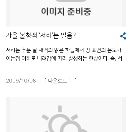
생활패턴도 굉장히 힘들다. 하지만 방송을 듣는 분들이 하
7일), 춘천(10월 19일) 등이다. 문의 : 대변인실 임장호
및 안개에 대한 미세물리과정을 규명하기 위하여 대관령
루를 기분 좋게 시작하도록 한다는 생각에 기분이 좋고,
2181-0356기상청 이(가) 창작한 설악산에 올해 들어
지역에 구름물리관측시스템을 운영하고 있다. 국립기상연
보람을 느낀다. 대학생 때 홍보활동을 하며 언론인을 만나
‘첫얼음’ 저작물은 "공공누리" 출처표시-상업적이용금지
구소의 기상조절기술이 실용화된다면, 현재 수자원을 확
고 강의를 들을 기회가 생기면서 방송이 매력적인 직업으
조건에 따라 이용 할 수 있습니다.
보하기 위하여 사용되고 있는 해수-담수전환과 같은 많은
가을 불청객 ‘서리’는 얼음?
로 다가왔다. 처음에는 기상 캐스터만 생각한 게 아니고
탄소에너지를 필요로 하는 방법보다는, 자연의 힘을 최대
아나운서 등 포괄적으로 방송을 준비했다. 그룹 스터디를
한 이용하여 수자원을 확보하는 기상조절기술이 향후 녹
서리는 추운 날 새벽의 맑은 하늘에서 땅 표면의 온도가
하고. 매일 연습을 굉장히 많이 했다. 방송 모니터링을 하
색성장을 뒷받침할 중요한 국가기술이 될 것이다. 또한 가
어는점 이하로 내려감에 따라 발생하는 현상이다. 즉, 서
며, 아나운서나 말을 잘 하는 사람들이 방송을 어떻게 진
뭄, 산불 등과 같은 기후변화재난에 대한 직접적인 국가
리는 지면 부근의 기온이 0℃ 이하로 떨어져 공기 중의 수
행하는지 유심히 보며 발성 연습을 하고, 신문과 책을 많
대응 기술을 확보할 수 있을 것이다. 기상청은 향후 기상
증기가 땅 부근의 물체에 얼어붙는 흰 가루 모양의 얼음이
이 읽으면서 자신감을 채워 나갔다. 방송사에 들어와서 보
2009/10/08
[ 다운로드 :
]
조절기술을 3단계로 나누어 실용화할 예정이다. 단계별로
다. 서리가 내린다고 표현하지만 사실상 서리는 공중에서
니까 기상 캐스터는 PD, 기자, 아나운서 역할을 다 하고
3∼5년 단위로 수행할 계획인데, 1단계에서는 인공증설
비나 눈처럼 내리는 것이 아니라 눈에 보이지 않는 공기
있었다. 현재로서는 기상 캐스터 외길을 선택할 생각이지
에 대한 과학적 재현성을 확보하고 공항 및 도로용 인공안
중의 수증기가 지표면 위에서 승화되어 나타나는 얼음 결
만, 캐스터 일을 열심히 하면서 먼 훗날에는 원래 꿈꾸었
개저감 가능성에 대한 연구를 수행하게 된다. 2단계는 강
정체인 것이다. 서리는 대기 중에 수증기가 많고, 바람이
던 통역사도 해보고 싶고, 아이디어를 내어 새로운 형식의
원도 지역뿐만 아니라 합천댐 같은 제2 가뭄상습지역에
없는 맑은 날에 잘 발생한다. 구름 한점 없이 맑은 날 밤엔
방송도 개발하는, 다방면에서 두루 능력을 갖춘 기상 캐스
대하여 인공강우를 위한 지상 및 비행실험에 대한 전용 중
낮에 가열된 땅이 열을 많이 잃어 복사냉각 효과가 크다.
터가 되는 게 꿈이다. 문의 : 대변인실 임장호 2181-035
대형 항공기 확보, 기초기상자료조사, 지상검증시스템 구