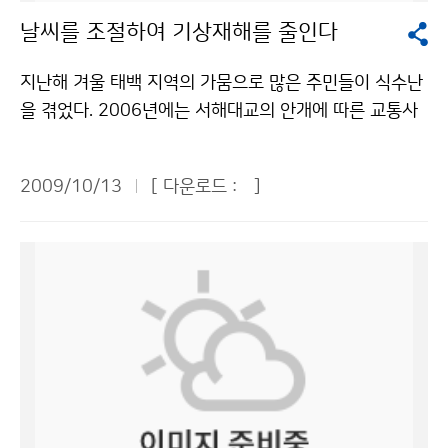
는 것은 아니고 수요가 생길 경우 모집한다. ▲ 이문정 M
타나는 최저기온과 관계가 깊다. 10월 상순(10월1일~1
"공공누리" 출처표시-상업적이용금지 조건에 따라 이용
날씨를 조절하여 기상재해를 줄인다
BC 기상캐스터 = 아침에 월요일부터 토요일까지 출연을
0월10일) 한라산에서 관측된 일 최저기온은 작년보다 1
할 수 있습니다.
하는데 새벽 3시반 쯤에 일어나다. 네 시 쯤에 출근하면
~2℃, 재작년보다 3~6℃가량 낮은 분포를 보였다. 한라
지난해 겨울 태백 지역의 가뭄으로 많은 주민들이 식수난
밤사이에 어떤 기상 상황이 있었는지 확인한다. 기상캐스
산 단풍은 10월 28일경 절정을 이룰 것으로 보인다. 흔
을 겪었다. 2006년에는 서해대교의 안개에 따른 교통사
터는 기상전문가는 아니지만, 전문적인 자료를 국민적인
히, 단풍을 구경하고자 하면 힘들게 산행을 해야 할 것으
고로 11명이 숨지는 대참사가 발생했다. 이처럼 기상현상
시각에서 전달하는 일을 하고 있다. 궁금한 점이 있으면
로 생각하지만, 한라산의 단풍은 전혀 힘들이지도 않고 그
에 따른 경제적·인적 피해는 갈수록 늘어나고 있다. 기상
기상청 통보관에게 전화하여 물어본다. 지도를 그리고 색
화려함에 푹 빠져 볼 수 있다. 그러므로 시기만 잘 선택한
2009/10/13
[ 다운로드 :
]
재해 대책의 하나로 최근 ‘기상조절 기술’이 주목을 받고
칠을 하여 건네주면 그래픽실에서 방송에 나갈 디자인 작
다면 이미 화려함으로 정평이 나 있는 한라산 영실 등의
있다. 기상조절은 특별한 목적을 가지고 어떤 지역의 안개
업을 한다. 방송에서 실수를 하지 않기 위해 계속 확인을
단풍과 함께 세계자연문화유산으로 등재되어 있는 한라
나 구름, 강수 등의 기상변화를 일으키는 것이다. 대표적
한다. 말할 내용을 머리 속으로 정리한 뒤 방송을 하게 된
산의 매력을 한껏 만끽할 수 있을 것이다. 문의 : 제주지방
인 것이 인공강우, 인공증설, 안개소산, 우박 억제, 폭풍우
다. 매일 일과가 거의 같은 기상 캐스터는 판단력과 순발
기상청 강민협 064-752-0364기상청 이(가) 창작한 한
완화 등이다. 인공강우는 여름철 비의 양을 증가시키는 기
력을 요하는 직업이다. 빨리 판단하고 방송을 어떻게 할지
라산에 첫단풍 ... 28일경 절정 전망 저작물은 "공공누리"
술이며, 인공증설은 겨울철 눈의 양을 증가시키는 기술이
결정해야 한다. 하루에 대여섯 번 출연하지만 똑같은 말을
출처표시-상업적이용금지 조건에 따라 이용 할 수 있습니
다. 인공강우나 인공증설의 원리는, 아직 빗방울이 형성되
반복할 수는 없다. 계속 기상을 확인하고 새로운 상황이
다.
지 않은 구름에 인공적인 구름씨를 뿌려서 구름에 있는 수
생기면 말하는 순서를 바꾸기도 한다. MBC의 경우에는
증기를 물방울로 응결시켜 비나 눈으로 내리게 하는 것이
기상 캐스터가 방송기자 역할도 한다. 지진이나 재해가 났
다. 구름의 온도에 따라 사용되는 구름씨도 달라지는데,