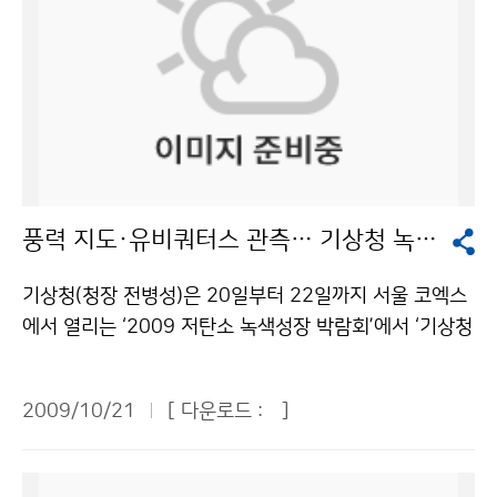
풍력 지도·유비쿼터스 관측… 기상청 녹색정책 ‘주목’
기상청(청장 전병성)은 20일부터 22일까지 서울 코엑스
에서 열리는 ‘2009 저탄소 녹색성장 박람회’에서 ‘기상청
홍보관’을 운영한다. 기상청은 이번 전시회 주제를 ‘그린I
T와 기후변화’로 정하고, △동네예보체험관 △날씨방송체
2009/10/21
[ 다운로드 :
]
험관 △유비쿼터스 통합관측환경시스템 △기후변화 이해
마당 △풍력·태양광 자원지도 등 관람객들이 체험을 통해
기상현상을 이해하고 기후변화의 현주소를 알 수 있는 다