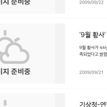
청하여 9월 2
2009/09/22
연구과제가 소개
예정이다. 몽골
원을 위한 통합
처럼 한국 기상
고, 신속한 정
보는 현재의 대
행한 연구이다. 
는 것을 말한다
를 설치하여 황
‘9월 황사
퍼컴퓨터를 이용
보관을 두어 황
방대하여 슈퍼컴
는 등 예보현업을
9월 황사가 44
델 운영이 가능
정확도는 65.7
측되었다고 밝혔다
된다. 문의 : 
와 노약자, 호
은 1965년 9
아에 선진 수치
스 시스템을 개발
은 이번이 최초이
이용 할 수 있습
에서 예보, 통
2009/09/21
를 타고 남하하여
호평을 받았다.
내몽골지역에서 
끌었다. 이 연
도에 도달하였으
델, 미세먼지(P
이번 황사의 미세
산출하는 후방공
것으로 예상되어,
황사 예보와 기류