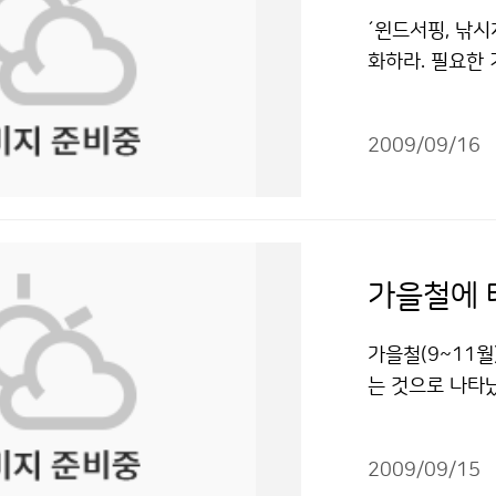
운영에도 크게 
일 쾰른대학에서
´윈드서핑, 낚시
실용위성 1호, 
관으로 입사한 
화하라. 필요한
업단계에는 미치
있다. 김지영 기
에 사람들로 붐
주기상분야에서 
기후변화 연구 분
서비스에 대한 주
구에도 도움이 
을 올렸다. 김 
2009/09/16
도 모두가 기상 
주기상 탑재체를
건에 미치는 생명
오후 기상청 4층
민국 전체 우주
3편의 SCI 논
각종 동호인들로
어 우주기상 개
적을 올렸다. 
착으로 레저활동
선 전파연구소 
박사학위를 받았
춰 ‘바람직한 
것은 우주기상이
국기상학회가 주
다. 전병성 기상
년부터 태양전파
야에서 파랑 수
0% 정확한 예
상의 중요성이 
가을철(9~11월
소(Scripps 
에 대한 이해를 
파연구소는 축적
는 것으로 나타
재분석 자료 생산
단체를 비롯한 
여러 관련 기관에
태풍에 대한 연구
랑수치예보 비교
을철 기후특성,
경연구센터를 구
에 영향을 준 태풍
사, 미국 Tex
론, 국가기상센
으로 자료를 주고
2009/09/15
황, 피해상황 등
스템공학연구소(