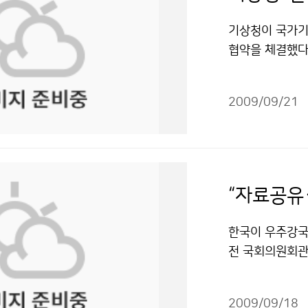
1일 오후 3시 1
기 기상분석 및
사가 22일 밤부
기상청이 국가기
자료를 제공함으
성이 있으므로,
협약을 체결했다
예측자료로 활용
지역의 강수량이 
송동 연합뉴스 
도관측을 통한 
좋지 않아 봄처
상으로 교류하기
예측기술 개발 
압과 동해안에 
2009/09/21
정보와 연합뉴스
및 현업운영 해
반도까지 오게 된
민의 재산과 생
D_NIMR(전
지로 요약된다.
서 특히 주목되
모델 활용 △기
가 높았던 점이 
관련 정보와 뉴스
소의 우수 연구
과 달리 초목이
한 정보를 활용
무 지원을 위한
“자료공유
로 예상된다. 두
뉴스의 전파 대
학을 종합적으로
가 있는데, 북
를 포괄한다. 
후시스템, 환경,
한국이 우주강국
로 흩어질 가능
작한 뒤, 신문·
기상기술의 개발
전 국회의원회관
다. 세 번째는 
청과 연합뉴스는 
혜 6712-02
동위원회 간사인
다. 마지막 변
공공 목적으로 
목’ 저작물은 "
청객이 참관하는
단이 약화되지 
다하며, 연합뉴
2009/09/18