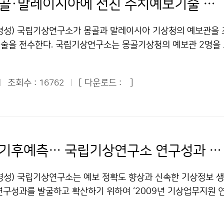
기상청, 몽골·말레이시아에 선진 수치예보기술 전수
병성) 국립기상연구소가 몽골과 말레이시아 기상청의 예보관을
술을 전수한다. 국립기상연구소는 몽골기상청의 예보관 2명을 
자체 관측한 자료를 활용한 수치예보 기술을 지도하고 있다. 26
요 실습 프로그램은 지상관측자료 자료동화기법, 몽골 관측자료 
조회수 :
[ 다운로드 :
]
16762
동화기법, MOS(Model Output Statistics) 기법 등이다
상청의 수치예보기술 향상을 위한 원조를 지속적으로 수행해 왔
의 계산처리능력이 3배 향상된 ‘몽골기상청의 2세대 수치예보시스
치예보모델’을 지원하였다. 그 결과, 예보 수행시간이 단축되고,
었던 예측영역이 전국으로 확대되었다. 몽골기상청은 기상청의
기상조절·기후예측… 국립기상연구소 연구성과 ‘주목’
보모델 지원이 재난 예방을 위한 예보생산에 크게 기여할 것으
중인 몽골기상청의 곰보(Gombo) 예보관은 “최근 몽골 예보관들
병성) 국립기상연구소는 예보 정확도 향상과 신속한 기상정보 생
 수치모델에 크게 의존하고 있다”며 “화력발전소 운영, 수자원 
연구성과를 발굴하고 확산하기 위하여 ‘2009년 기상업무지원 
몽골에서 다양한 기상 수요가 발생하고 있어 한국 기상청의 지속
16일 기상청 4층 국제회의실에서 개최하였다. 이번 발표회에서는
하다”고 말했다. 국립기상연구소는 말레이시아기상청의 예보관 
이 기상청 현업업무 지원을 위해 최근 3년간 수행한 다양한 주