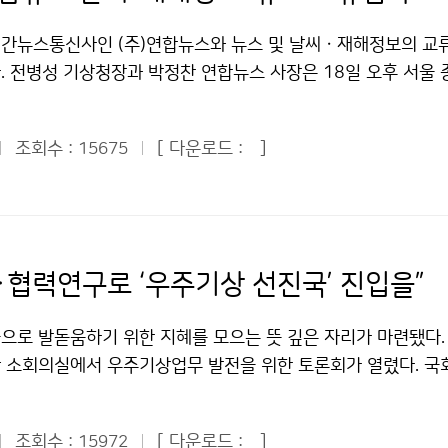
65㎍/㎥, 오후 4시 181㎍/㎥, 오후 5시 194㎍/㎥이다. 기상
 예측시스템 개발’은 대기 실황을 신속하게 파악하여 고해상도 
터 점차 약화될 것으로 예상되지만, 기류의 영향 등으로 인해 
간뉴스통신사인 (주)연합뉴스와 뉴스 및 날씨ㆍ재해정보의 교
로써, 예측소요시간이 단축되어 예보관들이 쉽게 초단기 기상
 계속되는 기상정보에 유의해 줄 것을 당부했다. 이번 황사는 발
. 전병성 기상청장과 박정찬 연합뉴스 사장은 18일 오후 서울 
하는 성과를 거두었다. 이 밖에 △선진 기상서비스를 위한 정책
평년의 50% 내외로 적었고, 온도는 3도 가량 높아 초목의 생
사옥 7층 회의실에서 연합뉴스의 뉴스와 기상청의 날씨 및 재해
위험기상 예측성 연구 △기후변화 과학정보/시나리오 산출 및 
럼 먼지가 멀리까지 날아갈 수 있는 여건이 마련된 상태에서, 시
로 하는 내용의 업무협약서에 서명했다. 이번 협약은 기상청의 
및 현업 지원 △원격탐사를 통한 위험기상 감시 및 활용 △해양
발달한 고기압 사이에 강한 저기압이 형성되어 북서풍이 불면서 
조회수 :
[ 다운로드 :
]
15675
 속보 기사를 상호 교류하고, 이를 일반국민에게 신속히 전달함
양기상 예측시스템 개발 △지진 및 지진해일 감시기술 연구개발 
 것으로 분석된다. 우리나라에 영향을 주는 황사 관련 변수는 
명을 보호하여 국민의 안녕과 질서를 유지하는 데 목적이 있다. 
산유체역학모델) 개발과 활용현황 △기상자원 분석을 위한 초고해
 먼저 발원지인 내몽골 지역의 식생인데, 올해 강수량이 평년보다
는 것은 협력분야이다. 기상청과 연합뉴스는 양측이 생산하는 날
상조절 및 기상장비기술 개발 등이 발표됐다. 이번 발표회는 국
황사 이동에 유리한 여건을 만들어 주고 있다. 그러나 건조하고
(사진, 동영상 등)를 무상으로 상호 교류하며, 연합뉴스는 기
성과를 연구자와 관련 부서가 함께 교류하는 기반을 마련하고 향
 어느 정도 있는 상태이므로 미세먼지의 농도는 봄에 비해 크게 
해 제작한 날씨·재해 뉴스를 전파하는데 최선을 다하기로 했다.
 연구역량을 향상시키기 위해 올해 처음 열렸다. 국립기상연구소
·협력연구로 ‘우주기상 선진국’ 진입을”
 번째는 한반도 주변 기류. 현재 우리나라 서쪽과 동해상에는 두
상은 신문·방송사, 인터넷 포털 등 연합뉴스와 계약을 맺고 있는
 연구하는 국가 연구기관으로, 대기수치모델, 위성, 레이더와 원
서풍을 타고 남동진하는 황사가 기류를 따라 우리나라 북쪽 또는 
이에 따라 연합뉴스는 기상청이 제공한 정보를 활용해 날씨·재해 
 응용기상, 해양, 지진, 황사 등 기상재해 예방과 예보정확도 향
으로 발돋움하기 위한 지혜를 모으는 뜻 깊은 자리가 마련됐다. 
성이 있다. 이 경우 우리나라에 영향을 미치는 황사는 제한적일 
방송사와 인터넷 포털 사이트 등에 신속히 전파하게 될 전망이다.
, 국제공동연구를 적극적으로 수행하고 있다. 문의 : 연구기획
 소회의실에서 우주기상업무 발전을 위한 토론회가 열렸다. 국
비인데, 21일 전국적으로 내린 비가 황사의 영향력을 줄이는 데 
상호 생산한 뉴스, 사진, 동영상 등의 정보를 공공기관에서 교육
13기상청 이(가) 창작한 기상조절·기후예측… 국립기상연구소 연
 조원진 국회의원이 주최하고 기상청이 후원한 토론회는 250여
수는 열대해양기단이다. 현재 북태평양지역에 열대해양기단이 있는
활용할 수 있도록 했다. 양 기관은 날씨·재해뉴스의 활성화를 위
공공누리" 출처표시-상업적이용금지 조건에 따라 이용 할 수 있
 등 큰 관심을 끌었다. 조원진 의원은 개회사를 통해 “대한민국
않고 버티고 있을 경우, 황사가 빠져나가지 못하고 누적되면서 
스는 기상청의 대국민 정책홍보가 필요할 경우에도 적극 협력하기
조회수 :
[ 다운로드 :
]
15972