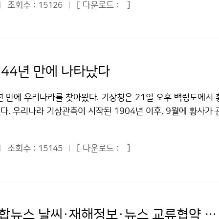
8일부터 10월 9일까지 12일간 지역수치예보모델과 자료동화기
조회수 :
[ 다운로드 :
]
15126
되어 관심을 모았다. 최우수 연구성과로 선정된 ‘황사 감시·예보
과 말레이시아 예보관 연수는 기상청 국립기상연구소가 담당하고 
 서비스’는 객관적인 황사 감시 기법을 개발하여 황사예측 능력
청의 수치예보기술을 배우려는 개발도상국들이 늘어나고 있다.
보 전달로 국민의 피해를 최소화하기 위해 국립기상연구소 황사연
기상태 정보를 바탕으로 미래의 대기상태에 대한 정보를 계산하
서울, 백령도, 문산, 철원, 군산, 흑산도 등 전국 6개 지역에 
. 자료동화는 관측자료를 수치예보에 활용하는 기술이다. 기상청
사감시망을 구성, 실시간으로 황사 관측정보를 제공하는 한편 
’ 44년 만에 나타났다
하여 대기상태에 대한 정보를 계산하고 있다. 수치예보의 경우
사의 이동경로, 변화 등에 대한 예측자료를 제공하고 황사분석서
퓨터가 필수적이지만, 컴퓨터 CPU의 급속한 발달로 소규모의
 지원하는 것이 주요 내용이다. 황사예보 지원 결과 2009년
년 만에 우리나라를 찾아왔다. 기상청은 21일 오후 백령도에서 
해 짐에 따라 개발도상국들도 수치예보에 큰 관심을 갖고 있는 
%로 2008년에 비해 2.9% 상승했다. 연구과정에서 황사에 취
. 우리나라 기상관측이 시작된 1904년 이후, 9월에 황사가 
예보연구과 이용희 6712-0252기상청 이(가) 창작한 기상청, 
흡기 환자 등에게 신속하게 황사정보를 제공할 수 있도록 황사정
월 6일 목포, 제주, 서귀포 지역에서 발생한 것이 유일한 사례이며
예보기술 전수 저작물은 "공공누리" 출처표시-상업적이용금지 
했고, 실제로 1만3,568명에게 황사정보를 서비스 하는 등 황
다. 당시 9월 3~5일 몽골 저기압의 강풍에 의해 발원한 황사
니다.
보까지 종합적으로 지원하는 통합서비스를 구축함으로써 심사위
조회수 :
[ 다운로드 :
]
15145
 우리나라 남서해안에 영향을 주었다. 지난 주말(19, 20일) 
 우수상을 받은 ‘황사농도예측 및 방사능 확산모델 개발’ 연구과
발원한 황사가 발해만과 요동반도를 거치면서 그 일부가 21일
구는 황사발원지 관측 자료와 지표면 식생 자료를 이용한 사계절
며, 21일 밤부터는 북한과 중부 일부지방에도 영향을 줄 것으로
M10)를 관측하는 국내 28개소에 대한 48시간 후방공기궤적을
먼지 시간당 평균 농도(PM10)는 200㎍/㎥ 내외의 약한 황
기이동경로모델, 황사 계절예측용 통계모델, 방사능 확산모델
 야외 활동에 큰 지장은 없을 것으로 보인다. 백령도의 미세먼지
기상청-연합뉴스 날씨·재해정보·뉴스 교류협약 체결
 분석 등 현업 업무를 지원하는 성과가 돋보였다. 장려상을 수상