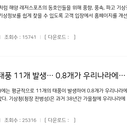
기여할 것이다. 독자적인 우주기상 관측위성을 개발할 필요가 있
 기상학 학사·석사·박사 학위를 취득하였고, 1996년 기상청
처럼 해양 레저스포츠의 동호인들을 위해 풍향, 풍속, 파고 기상
과학위성 등 우리나라는 연구 차원의 우주기상 관측 경험이 있지만
이래 기후예측과장 등을 역임하였고, WMO 장기예보 전문가로
 기상정보를 쉽게 찾을 수 있도록 고객 입장에서 홈페이지를 개선
지 못하고 있다. 협력해서 독자적인 우주기상 관측위성을 개발
상연구관 4년 연속, 박상욱 기상연구관 첫 등재 김지영(43) 
비는 유명 산이나 낚시터는 더욱 상세하게 지역예보를 하라’. 양
우리나라의 위상을 높이는 계기가 되고, 실질적으로 우주기상 
야에 기여한 인물로 2010년판에 등재되어 2007년부터 4년
문들이 쏟아졌다. 역시 ‘기상’은 모든 이의 공통 관심사였다. 
될 것이다. 통신해양기상위성의 후속으로 정지궤도 위성을 개발할
연구관은 황사와 대기오염 물질 등이 기후에 미치는 영향 분야와
조회수 :
[ 다운로드 :
]
15741
정보를 활용하고 있었고, 더 높은 수준의 기상 정보에 목말라 있었
 같이 포함시키면 우주기상 협력과 뚜렷한 목표점을 갖고 갈 수 
기상 연구 분야 등에서 국제적으로 높은 평가를 받고 있다. 지금
 국제회의실에서 ‘주요 동호인 단체 고객 간담회’가 열렸다. 이
기상의 규모를 키우는 좋은 협력의 장이 되고, 지속적으로 만남의
문을 포함해 60여 편의 논문을 국내외 학술지에 게재하는 등 탁월
부터 기상 서비스에 대한 의견을 듣기 위해 마련됐다. 주 5일 
발이라는 공동의 목표 아래 협력의 틀을 발전시켜 나갔으면 좋겠
김 연구관은 경북대에서 기상학을 전공, 학사와 석사학위를 받고
이 늘어나면서 기상 정보의 중요성이 높아지고 있는 시대적 상
이천분소장 = 소수 전문가만 논의하던 우주업무가 공론의 장이
다. 2001년도에 기상청 최우수연구원으로 선정되었고, 2006
기상 서비스의 방향’을 모색하기 위해 기상청이 동호인 단체 임원
 그만큼 중요하고 일상생활에 가까이 왔다는 뜻이다. 전파연구소
가을철에 태풍 11개 발생… 0.8개가 우리나라에 영향
는 우수학위 논문상을 수상한 경력이 있다. 박상욱 연구관은 해
청장은 인사말을 통해 “모든 첨단과학을 동원해도 한계가 있기 
나 지자기 등 우주기상을 연구해 왔다. 유비쿼터스 환경에서 전
치예보 모델의 개선 및 관련 연구에 참여하고 있다. 미국 스크립
보는 불가능하고, 특히 국지적인 기상 현상은 예보하기 힘들다”
점점 커지고 있다. 우주기상 자료의 공유 필요성에 전폭적으로 공
)에는 평균적으로 11개의 태풍이 발생하여 0.8개가 우리나라에
Institute of Oceanogrphy)에서 방문연구원으로 해양기후와
당부했다. 전 청장은 또 산악예보, 해상예보, 국지예보를 강화하
된 자료를 홈페이지를 통해 서비스하고 있으며, 군, 항공사, 선
났다. 기상청(청장 전병성)은 과거 38년간 가을철에 우리나라에
 프로젝트에 참여한 바 있다. 현재 WMO/IOC JCOMM 주관
유관기관에 수준 높은 기상 서비스를 제공할 계획임을 밝혔다. 동
 계속 제공할 예정이다. 2011년 말 완공을 목표로 제주도에
 결과를 15일 발표했다. 1971년부터 2008년까지 9~11월
 검증 프로젝트에 참여하고 있다. 박 연구관은 서울대 대기과학
 온라인 공간의 기상청 관련 여론 등의 설명에 이어 동호인 단체
축하고 있다. 센터가 발족되면 미국 SWPC(우주환경예보센터)
과 비상구역(28°N, 132°E)에 진입한 태풍에 대한 경로, 강수,
as A&M 대학에서 석사학위를 취득한 후 한국과학기술연구원(KIS
터 등 주요시설 견학 순으로 행사는 진행됐다. > 참석자들은 고
받고, 전 세계의 기상자료를 즉각 수신하게 될 것이다. 2010
조회수 :
[ 다운로드 :
]
25316
을 종합 분석했다. 연구 결과, 연평균 26.3개의 태풍이 발생하며
SERI) 연구원을 거쳐 1997년부터 기상청에서 해양기상 수치