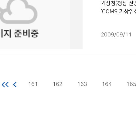
갈 수 있도록 
한지 논의돼야 한
기상청(청장 전
것으로 예상했다
더욱 커질 것으로
를 타는 사람들
련한 인프라와 시
‘COMS 기상위
동적이어서 계속
응을 위해 북한
풍속과 파고를 
예보까지 한다면
하고 있다. ‘COMS
리하고 있어 발
력이 적극 추진되
에라도 풍속, 
▲오승준 SELa
양기상위성)’는 
로 지나가 우리
적 시사점’을 
원센터 이사 =
다. 우주기상이
2009/09/11
측, 해양관측, 
고수온이 유지되
차원의 농업협력
라 임의의 지점,
차별성이 있다.
는 네팔, 동티모
절적으로 상층의
지원 △병해충 방
상청 홈페이지에
전파연구소나 한
피지, 필리핀, 
향을 미칠 가능
는 북한의 농업
게 정보를 검색
바람직하다. 우
2007년부터 
을 미칠 가능성
구, 수해방지 
맹 총무이사 =
브 역할을 어떻
내에 위치한 아
유의할 것을 당부
양분 물질 균형
터가 아직 널리 
기관들이 시너지
하는 국제 교육
가을철에 태풍 1
161
162
163
용수개발사업 △
164
16
에 다가갈 수 
무를 나누기 위한
센터 지상국시스
업적이용금지 조
야 한다고 주장
유기적인 관계를
원을 극대화하고
과 실습교육 등
촌개발사업의 조
시산악연맹 회장
연구원을 만들 것
국내 위성 관련
복구 지원, 산
바로 찾을 수 있
한 “자료공유·협
상위성센터는 “
업 지원 등이 
필요가 있다. 
적이용금지 조건에
양기상위성 발사
도 여러 가지 
기예보와 지역예
한층 높이는 계기
의 위험기상 발