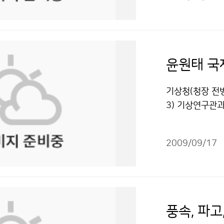
대로 접어들었다
계속 영향을 줄
전병성 기상청장
했다. 환영사에
황사가 발생했지
지원해 국가 발
대한 연구는 꼭
로 예상된다”고 
의 삶의 질 향상
이어 김용하 충
황사’ 44년 
정책과 문재인 2
원근 기상청 관
용 할 수 있습니
윤원태 국
교류협약 체결 
로 진행됐다. 
습니다.
“1단계로 우주
기상청(청장 전
서는 인프라 구
3) 기상연구관
스를 시행하고 
세계인명사전인 마
석자들은 우주기
르퀴스 후즈 후는
문인력 양성, 관
2009/09/17
서 뛰어난 업적
학기술원 교수가
임브리지 국제인명
위성센터장 = 
나이다. 윤원태 
과 현업연구 면
같은 기후예측과
위를 두고 관련
서 기후예측 인
풍속, 파고
으로 고민하고 
선도센터를 기상