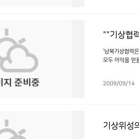
들과 소통하려는
통신위원회 직원
데 42%에 달하
연구를 수행하고 
한 개선방안들을
대를 갖고, 자기
월별로 보면, 9
국제협력팀장 등
주 대한사이클연
국천문연구원 책
2개(연평균 1.
조건에 따라 이용
를 많이 열기 
화 또는 정책화
생한 태풍은 총 
""기상협
앞바람이냐에 따
로 크게 뒤떨어지
3개가 우리나라에
를 강화해 주면 
문인력을 양성하
입태풍은 3개였
‘남북기상협력은
수준은 선진국에
리나라는 우주개
의 장기간 변동 
모두 이익을 얻을
청을 받아 초등
위성을 설계해 
적으로 반복되고
운데, 한반도에
해와 불신은 사
을 수용할 준비가
있다고 밝혔다.
의 피해 예방 
불면 대회를 취소
는 부분이 탑재
피해는 증가 추세인
2009/09/14
어 주목된다. 
월에 가장 많이 
을 체계적으로 세
의 사망·실종자와 
관에서 ‘남북기
심으로 풍속, 풍
상’이라는 단어
12~13) 때는
성’을 주제로 
를 단체들로부터
될 때는 왜 필
태풍은 모두 4회(
현황과 과제’ 
많은 도움이 될
이 관측, 예보,
태풍 ‘매미’는 
력과 국제기구,
하는 사람들이 
향후 업무를 추
기상위성의
벽 3시경 괌 동
행할 필요가 있
측에도 정성을 기
다. 만약 한 
열도 남쪽을 향
특성과 남북협력