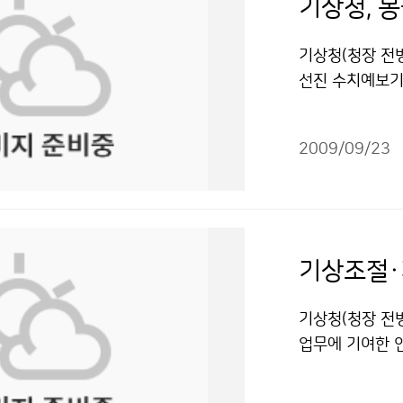
기상청(청장 전
선진 수치예보기
9월 21일부터 
간 계속되는 주
2009/09/23
상층 관측자료 자료
연구소는 몽골기
7월, 클러스터
세대 중규모 수
인근으로 한정되
시스템과 수치예
고 있다. 연수 
기상청(청장 전
상청이 지원해 준
업무에 기여한 
방재 분야 등 
표회’를 9월 
공동연구가 절실
연구소 연구원들