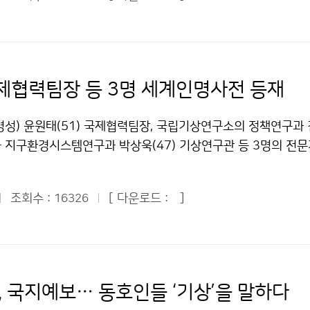
”며 “우주강국으로 우뚝 설 수 있도록 국회에서 열심히 준비하겠
 가능성도 있다. 전영신 국립기상연구소 황사연구과장은 “백령도
은 “날씨와 기후 정보는 국민의 생활을 풍요롭게 하고 사회·경
서 전병성 기상청장은 “우리나라가 위성 보유국이 되기 때문에 
만 미세먼지의 농도는 봄철에 비해 절반 이하로 낮아 큰 피해는
전을 돕는 기반 정보”라며 “업무협약 체결로 날씨와 재해 관련 
 필요하다”며 우주기상에 기여하도록 기상청은 최선을 다하겠다고
말했다. 문의 : 황사연구과 김환승 6712-0405기상청 이(가) 
과 국가 경쟁력 제고에 크게 이바지하기를 기대한다”고 말했다. 
남대 교수의 ‘우주기상의 중요성과 국내외 우주기상 업무현황’ 주
만에 나타났다 저작물은 "공공누리" 출처표시-상업적이용금지 조건
181-0494기상청 이(가) 창작한 기상청-연합뉴스 날씨·재해
측기반국장의 ‘기상청의 우주기상업무 정책 방향’ 주제발표, 종
다.
제협력팀장 등 3명 세계인명사전 등재
저작물은 "공공누리" 출처표시-상업적이용금지 조건에 따라 이용
엄원근 관측기반국장은 ‘기상청 우주기상업무추진 로드맵(안)’을 
기상 정보전략과 우주기상 현업 도입을 위한 기본계획을 수립하고
병성) 윤원태(51) 국제협력팀장, 국립기상연구소의 정책연구과 
축과 시험운영, 관측·수집 환경을 구축하며, 3단계로는 우주기
과 지구환경시스템연구과 박상욱(47) 기상연구관 등 3명의 전
우주기상정보를 국내외적으로 공동활용할 계획”이라고 밝혔다. 
르퀴스 후즈 후(Marquis Who´s Who) 2010년판에 오른
상의 중요성, 자료공유와 공동협력연구의 필요성에 공감하며, 
 1899년에 설립되어 경영인, 교육자, 언론인, 과학자, 학생 등
련 기관 협의체 구성 등 다양한 의견을 교환했다. 아래 글은 민
조회수 :
[ 다운로드 :
]
16326
을 남기거나 공헌한 현존인물에 관한 인명사전을 발행하고 있으며
 좌장을 맡아 진행한 토론회의 주요 내용이다. ▲서애숙 기상청
센터(IBC) 및 미국 인명정보기관(ABI)과 함께 세계 3대 인
몇몇 연구기관에서 우주기상에 대한 기초연구를 수행하고 있지만
팀장은 ‘장기예측 다중슈퍼앙상블 기술’, ‘기상·기후 예측성에 관
에서 보면 상당히 부족하다. 기상청은 위성 연구개발 및 현업준
 관련된 다수의 논문과 서적을 저술하였고, 아프리카·남아시아
 기관, 연구자들과의 협력을 요청한다. 기상청은 통신해양기상위
력 양성을 위한 교육 활동에 기여하였으며, 세계기상기구(WMO
, 국지예보… 동호인들 ‘기상’을 말하다
있지만, 기술이 개발되고 안정적으로 서비스 된다면, 국내의 여
청 안에 설립하는 등 기후예측 분야에서 많은 공적을 남겼다. 윤