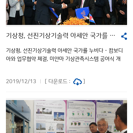
기상청, 선진기상기술력 아세안 국가를 누비다
기상청, 선진기상기술력 아세안 국가를 누비다 - 캄보디
아와 업무협약 체결, 미얀마 기상관측시스템 공여식 개
최- 기상청(청장 김종석)은 12월 9일(월) 캄보디아(프놈
펜)와 기상관측시스템 구축 공적개발원조(ODA)사업 업
2019/12/13
[ 다운로드 :
]
무협약(MOU)을 체결하고, 12월 11일(수) 미얀마(네피
도)와 기상재해감시시스템 현대화 공적개발원조(ODA)
사업 공여식을 개최하였습니다.