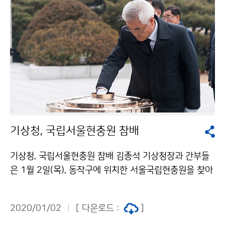
기상청, 국립서울현충원 참배
기상청, 국립서울현충원 참배 김종석 기상청장과 간부들
은 1월 2일(목), 동작구에 위치한 서울국립현충원을 찾아
헌충탑에 헌화 및 분향을 하고 순국선열과 호국영령에 참
배하였습니다.
2020/01/02
[ 다운로드 :
]