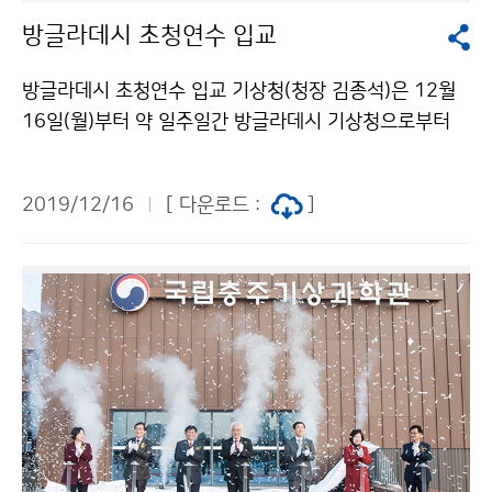
방글라데시 초청연수 입교
방글라데시 초청연수 입교 기상청(청장 김종석)은 12월
16일(월)부터 약 일주일간 방글라데시 기상청으로부터
추천받은 관리자 및 실무자급 공무원 9인을 대상으로 천
리안위성 수신분석시스템 구축사업 초청연수를 시작하였
2019/12/16
[ 다운로드 :
]
습니다.