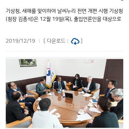
기상청, 새해를 맞이하여 날씨누리 전면 개편 시행 기상청
(청장 김종석)은 12월 19일(목), 출입언론인을 대상으로
정책브리핑을 실시했습니다. 브리핑에서는 국민이 날씨정
보를 더욱 알기 쉽고 편리하게 이용할 수 있도록 12월 3
2019/12/19
[ 다운로드 :
]
0일(월)부터 기상청 누리집 날씨누리(http://www.kma.
go.kr)를 전면 개편한다고 발표했습니다.