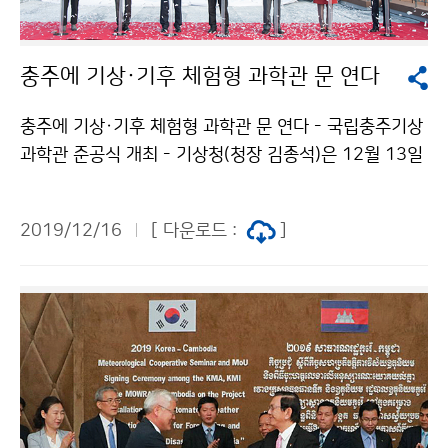
충주에 기상·기후 체험형 과학관 문 연다
충주에 기상·기후 체험형 과학관 문 연다 - 국립충주기상
과학관 준공식 개최 - 기상청(청장 김종석)은 12월 13일
(금) 15시, 충청북도 충주시 연수자연마당에서 국립충주
기상과학관의 준공식을 개최하였습니다. 준공식에는 기상
2019/12/16
[ 다운로드 :
]
청장, 청주기상지청장, 충청북도지사, 충주시장 등 유관기
관 및 지역주민 등 약 150여 명이 참석하였습니다.