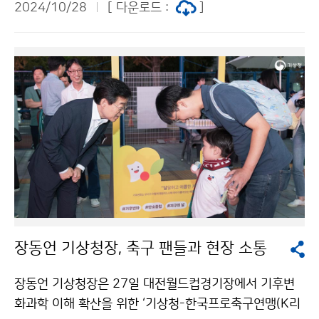
2024/10/28
[ 다운로드 :
]
대한 주민들의 현장의견을 청취하였다.
장동언 기상청장, 축구 팬들과 현장 소통
장동언 기상청장은 27일 대전월드컵경기장에서 기후변
화과학 이해 확산을 위한 ‘기상청-한국프로축구연맹(K리