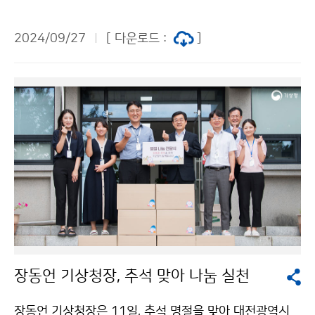
그)’ 협업 캠페인을 통해 축구 팬들과 소통하며, 기후위기
대응을 위한 행동 실천에 적극적으로 동참해 줄 것을 당부
2024/09/27
[ 다운로드 :
]
하고 시축을 진행하였다.
장동언 기상청장, 추석 맞아 나눔 실천
장동언 기상청장은 11일, 추석 명절을 맞아 대전광역시