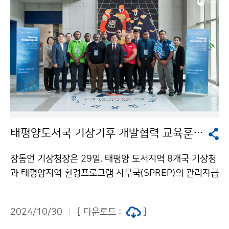
태평양도서국 기상기후 개발협력 교육훈련 워크숍
장동언 기상청장은 29일, 태평양 도서지역 8개국 기상청
과 태평양지역 환경프로그램 사무국(SPREP)의 관리자급
인사를 초청한 ‘태평양도서국 기상기후 개발협력 교육훈
련 워크숍’에 참석하여 환영사를 하였다. 워크숍은 10월
2024/10/30
[ 다운로드 :
]
28일(월)부터 11월 1일(금)까지 기상청 서울청사에서 운