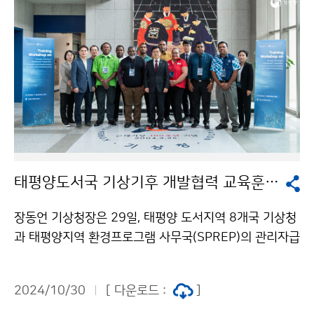
태평양도서국 기상기후 개발협력 교육훈련 워크숍
장동언 기상청장은 29일, 태평양 도서지역 8개국 기상청
과 태평양지역 환경프로그램 사무국(SPREP)의 관리자급
인사를 초청한 ‘태평양도서국 기상기후 개발협력 교육훈
련 워크숍’에 참석하여 환영사를 하였다. 워크숍은 10월
2024/10/30
[ 다운로드 :
]
28일(월)부터 11월 1일(금)까지 기상청 서울청사에서 운