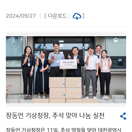
그)’ 협업 캠페인을 통해 축구 팬들과 소통하며, 기후위기
대응을 위한 행동 실천에 적극적으로 동참해 줄 것을 당부
2024/09/27
[ 다운로드 :
]
하고 시축을 진행하였다.
장동언 기상청장, 추석 맞아 나눔 실천
장동언 기상청장은 11일, 추석 명절을 맞아 대전광역시