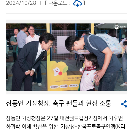
2024/10/28
[ 다운로드 :
]
대한 주민들의 현장의견을 청취하였다.
장동언 기상청장, 축구 팬들과 현장 소통
장동언 기상청장은 27일 대전월드컵경기장에서 기후변
화과학 이해 확산을 위한 ‘기상청-한국프로축구연맹(K리