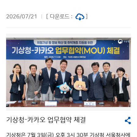
제주특별자치도 한천 자연재해 위험개선지구(제주시 용
담동)를 방문하였다. 한천 주변은 2007년 태풍 나리, 20
2026/07/21
[ 다운로드 :
]
16년 태풍 차바 등 그동안 태풍으로 인해 많은 비가 내려
하천이 범람하고 차량 수십 대가 침수·파손되었으며 인명
피해까지 있었던 곳으로, 여름철 위험기상 시 자연재해 발
생이 우려되는 지역이다.
기상청-카카오 업무협약 체결
기상청은 7월 3일(금) 오후 3시 30분 기상청 서울청사에