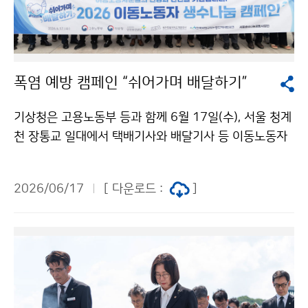
폭염 예방 캠페인 “쉬어가며 배달하기”
기상청은 고용노동부 등과 함께 6월 17일(수), 서울 청계
천 장통교 일대에서 택배기사와 배달기사 등 이동노동자
를 대상으로 생수를 나누어 주는 폭염 예방 캠페인 “쉬어
가며 배달하기”를 진행했다. 이번 행사는 최근 기후변화의
2026/06/17
[ 다운로드 :
]
영향으로 폭염의 빈도와 강도가 증가하는 가운데, 여름철
야외에서 장시간 근무하는 이동노동자들의 건강과 안전
을 지키기 위해 마련됐다.