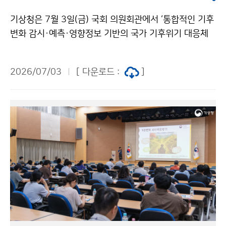
기상청은 7월 3일(금) 국회 의원회관에서 ‘통합적인 기후
변화 감시·예측·영향정보 기반의 국가 기후위기 대응체
계 강화 전략 토론회’를 개최하였다. 이번 토론회는 빈발
하는 폭염·집중호우·산불 등 기후재난에 효과적으로 대
2026/07/03
[ 다운로드 :
]
응하기 위해 부처별로 분산되어 있는 기후변화 감시·예측
·영향정보를 통합관리하고, 이를 국가와 지역의 정책 의
사결정에 효과적으로 활용하기 위한 협력 체계를 논의하
기 위해 마련되었다.