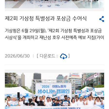
제2회 기상청 특별성과 포상금 수여식
기상청은 6월 29일(월), ‘제2회 기상청 특별성과 포상금
시상식’을 개최하고 재난성 호우 사전예측 예보 지침(가이
던스) 개발, 인공지능(AI) 기술을 활용한 천리안위성의 디
지털 지상관측 체계 개발, 슈퍼컴퓨터 및 수치예보모델의
2026/06/30
[ 다운로드 :
]
효율적 운영 기술 개발 등 탁월한 성과를 낸 직원들을 포
상했다.