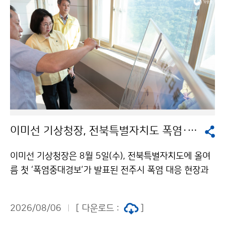
이미선 기상청장, 전북특별자치도 폭염·가뭄 현장 방문
이미선 기상청장은 8월 5일(수), 전북특별자치도에 올여
름 첫 ‘폭염중대경보’가 발표된 전주시 폭염 대응 현장과
저수율이 20%대인 섬진강댐을 찾아 현장 상황을 직접
점검하였다. 이 청장은 전주시 완산구 기상관측지점을 방
2026/08/06
[ 다운로드 :
]
문하여 폭염 상황과 현장 대응체계를 살피고, 섬진강댐을