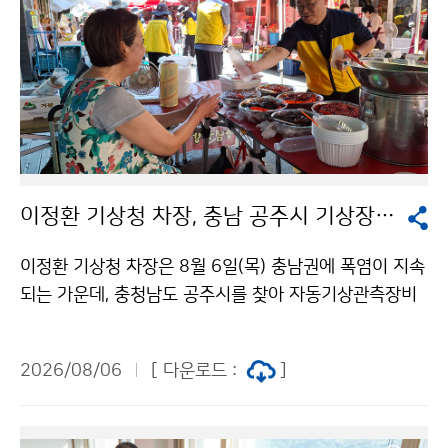
이정환 기상청 차장, 충남 공주시 기상장비 점검 및 폭염 피해 예방 활동 실시
이정환 기상청 차장은 8월 6일(목) 충남권에 폭염이 지속
되는 가운데, 충청남도 공주시를 찾아 자동기상관측장비
를 점검하고 장날을 맞이하여 시장을 방문한 시민과 상인
을 대상으로 더위를 식힐 수 있는 생수와 부채 나눔을 실
2026/08/06
[ 다운로드 :
]
시했다.