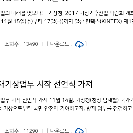
의 미래를 엿보다! - 기상청, 2017 기상기후산업 박람회 개
 11월 15일(수)부터 17일(금)까지 일산 킨텍스(KINTEX) 
후산업 박람회”를 개최합니다. 이번 박람회에서는 총 230여 부
되며, 80여 개의 국내 기상기업들과 유관기관이 참여하여 최신
조회수 :
[ 다운로드 :
]
13490
 기상기업의 상품을 전시합니다. 또한, 기상정보를 기업경영에 
 수여하는 대한민국 기상산업대상 시상식도 진행되었습니다.
재기상업무 시작 선언식 가져
업무 시작 선언식 가져 11월 14일. 기상청(청장 남재철) 국
험 기상으로부터 국민 안전에 기여하고자, 방재 업무를 점검하고
철 방재기상 업무시작 선언식을 개최했습니다.
조회수 :
[ 다운로드 :
]
11290