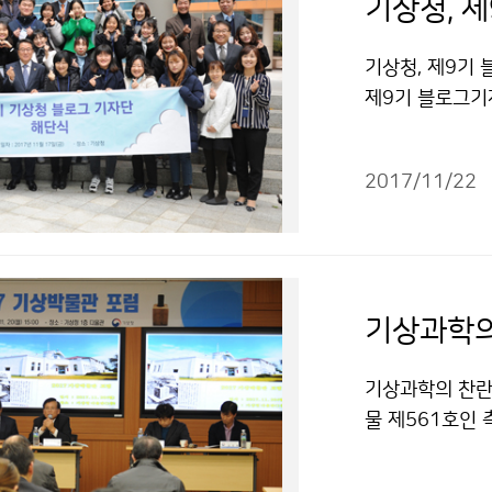
기상청, 
기상청, 제9기
제9기 블로그기
무리하는 뜻 깊
2017/11/22
기상과학의
기상과학의 찬란한
물 제561호인 
일. 기상청(청
는 기상박물관의