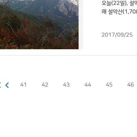
오늘(22일), 
해 설악산(1,7
르고, 평년보다
많은 일조시간 
2017/09/25
41
42
43
44
45
46