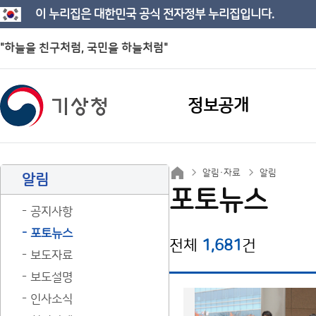
이 누리집은 대한민국 공식 전자정부 누리집입니다.
"하늘을 친구처럼, 국민을 하늘처럼"
정보공개
알림·자료
알림
알림
포토뉴스
공지사항
포토뉴스
전체
1,681
건
보도자료
보도설명
인사소식