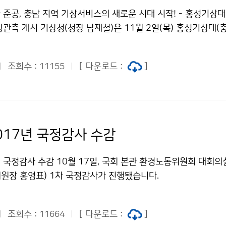
준공, 충남 지역 기상서비스의 새로운 시대 시작! - 홍성기상대,
관측 개시 기상청(청장 남재철)은 11월 2일(목) 홍성기상대(
리 872)에서 남재철 기상청장, 홍문표 국회의원, 남궁영 행정
등 유관기관과 지역주민 약 100여 명이 참석한 가운데 청사신
조회수 :
[ 다운로드 :
]
11155
017년 국정감사 수감
년 국정감사 수감 10월 17일, 국회 본관 환경노동위원회 대회의
원장 홍영표) 1차 국정감사가 진행됐습니다.
조회수 :
[ 다운로드 :
]
11664