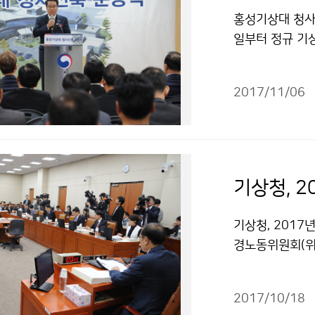
홍성기상대 청사 
일부터 정규 기상
성군 홍북읍 신경
성환 홍성군수 
2017/11/06
개최했습니다.
기상청, 2
기상청, 2017
경노동위원회(위
2017/10/18