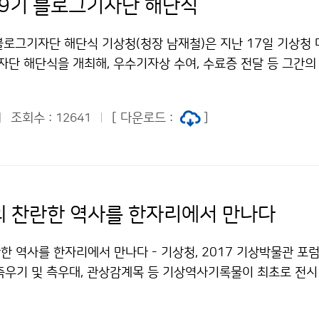
제9기 블로그기자단 해단식
 블로그기자단 해단식 기상청(청장 남재철)은 지난 17일 기상청
자단 해단식을 개최해, 우수기자상 수여, 수료증 전달 등 그간의
은 자리를 가졌습니다.
조회수 :
[ 다운로드 :
]
12641
 찬란한 역사를 한자리에서 만나다
 역사를 한자리에서 만나다 - 기상청, 2017 기상박물관 포럼 
측우기 및 측우대, 관상감계목 등 기상역사기록물이 최초로 전시 
장 남재철)은 2020년 종로구 송월동에 위치한 서울기상관측소에
 설립방향을 모색하기 위해 ‘2017 기상박물관 포럼(토론회)’