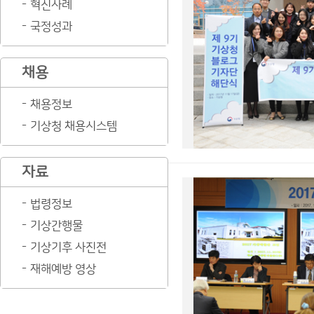
혁신사례
국정성과
채용
채용정보
기상청 채용시스템
자료
법령정보
기상간행물
기상기후 사진전
재해예방 영상