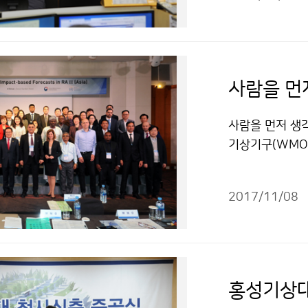
사람을 먼저 생각
기상기구(WMO)
(화)부터 11월
과 기술을 나누
2017/11/08
니다.