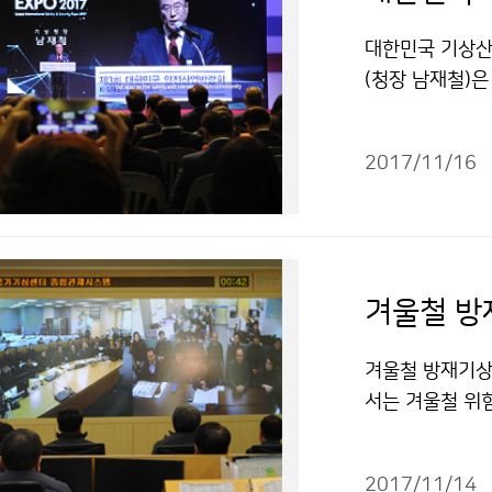
대한민국 기상산업
(청장 남재철)은
“2017 기상기
한 행사가 마련
2017/11/16
향을 소개하고,
활용한 기업에게
겨울철 방
겨울철 방재기상
서는 겨울철 위
2017년 겨울
2017/11/14