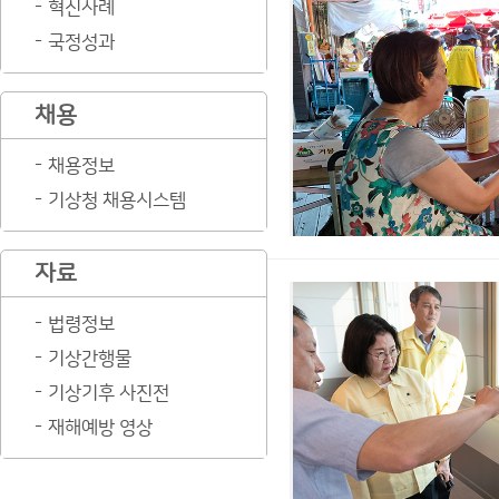
혁신사례
국정성과
채용
채용정보
기상청 채용시스템
자료
법령정보
기상간행물
기상기후 사진전
재해예방 영상