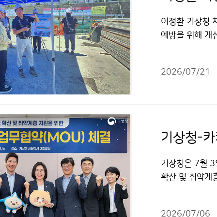
이정환 기상청 차
예방을 위해 개
문하였다. 한천 
많은 비가 내려
2026/07/21
곳으로, 여름철
기상청-카
기상청은 7월 3
확산 및 취약계
이 일상이 된 
다.
2026/07/06