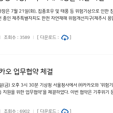
장은 7월 21일(화), 집중호우 및 태풍 등 위험기상으로 인한 
선 중인 제주특별자치도 한천 자연재해 위험개선지구(제주시 용
주변은 2007년 태풍 나리, 2016년 태풍 차바 등 그동안 태풍
 하천이 범람하고 차량 수십 대가 침수·파손되었으며 인명 피해
조회수 :
[ 다운로드 :
]
3589
 위험기상 시 자연재해 발생이 우려되는 지역이다.
카오 업무협약 체결
일(금) 오후 3시 30분 기상청 서울청사에서 ㈜카카오와 ‘위험기
층 지원을 위한 업무협약’을 체결하였다. 이번 협약은 기후위기 
오늘날, 위험기상과 지진으로부터 발생하는 피해를 최소화하고자
조회수 :
[ 다운로드 :
]
6902