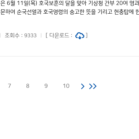
 6월 11일(목) 호국보훈의 달을 맞아 기상청 간부 20여 명과
문하여 순국선열과 호국영령의 숭고한 뜻을 기리고 현충탑에 
조회수 :
[ 다운로드 :
]
9333
7
8
9
10