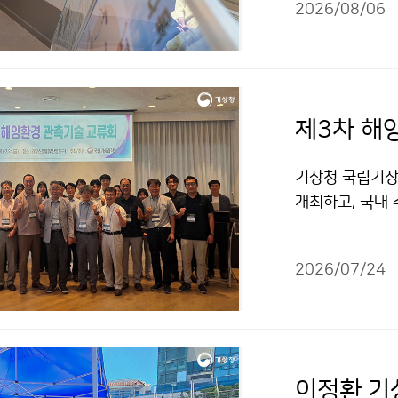
2026/08/06
와 만나 가뭄 대
제3차 해
기상청 국립기상
개최하고, 국내
력 방안을 논의
2026/07/24