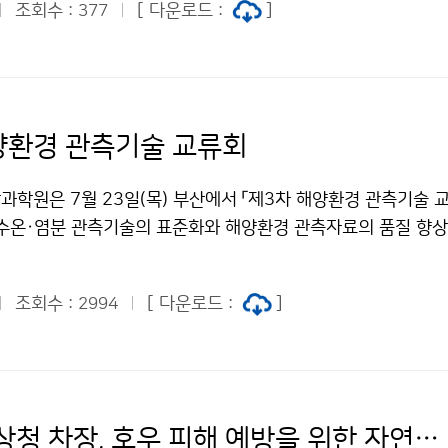
조회수 :
[ 다운로드 :
]
377
응을 위한 기상·수문정보 공유 및 협력 방안을 논의하였다.
양환경 관측기술 교류회
과학원은 7월 23일(목) 부산에서 「제3차 해양환경 관측기술 
 수온·염분 관측기술의 표준화와 해양환경 관측자료의 품질 향상
하였다.
조회수 :
[ 다운로드 :
]
2994
이정환 기상청 차장, 호우 피해 예방을 위한 자연재해 위험개선지구 방문