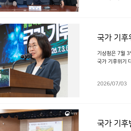
국가 기후
기상청은 7월 
국가 기후위기 
집중호우·산불 
화 감시·예측·
2026/07/03
활용하기 위한 
국가 기후