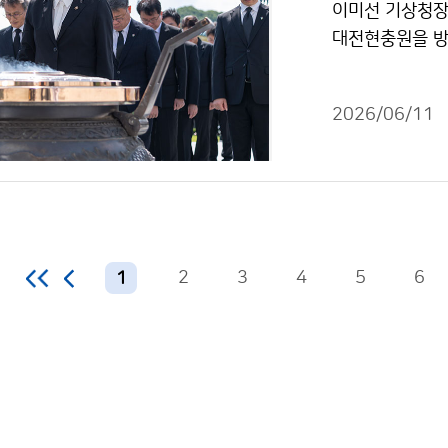
이미선 기상청장은
대전현충원을 방
였다.
2026/06/11
2
3
4
5
6
1