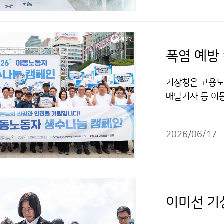
폭염 예방
기상청은 고용노동
배달기사 등 이
하기”를 진행했
가운데, 여름철
2026/06/17
련됐다.
이미선 기