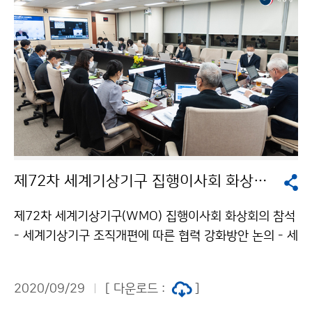
제72차 세계기상기구 집행이사회 화상회의 참석
제72차 세계기상기구(WMO) 집행이사회 화상회의 참석
- 세계기상기구 조직개편에 따른 협력 강화방안 논의 - 세
계기상기구(WMO) 집행이사인 김종석 기상청장은 9월
28일(월)~10월 2일(금) 동안 열리는 ‘제72차 세계기상
2020/09/29
[ 다운로드 :
]
기구 집행이사회’에 온라인 화상회의로 28일 참석하였습