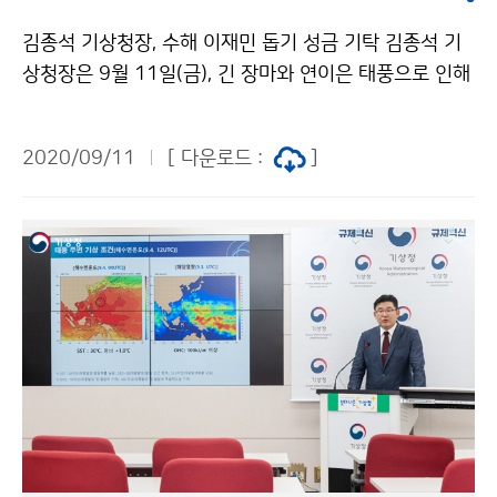
김종석 기상청장, 수해 이재민 돕기 성금 기탁 김종석 기
상청장은 9월 11일(금), 긴 장마와 연이은 태풍으로 인해
어려움을 겪고 있는 수해 이재민들의 생활 위기 극복을 지
원하고자, 기상청 직원들과 함께 모은 성금 13,665,347
2020/09/11
[ 다운로드 :
]
원을 전국재해구호협회를 통해 기탁하였습니다.