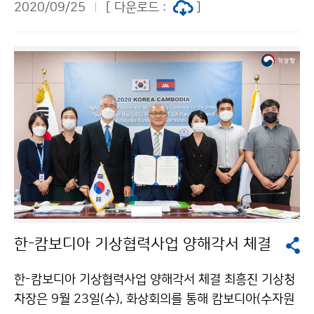
2020/09/25
[ 다운로드 :
]
통시장에서 구입하고, 상인분들의 노고를 격려하였습니
다.
한-캄보디아 기상협력사업 양해각서 체결
한-캄보디아 기상협력사업 양해각서 체결 최흥진 기상청
차장은 9월 23일(수), 화상회의를 통해 캄보디아(수자원