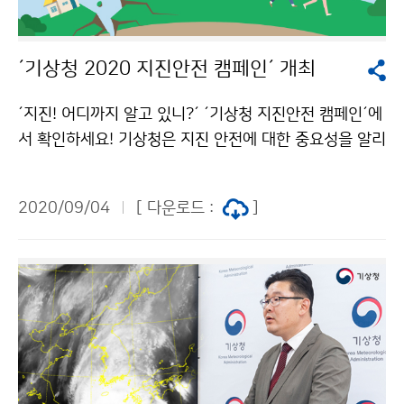
´기상청 2020 지진안전 캠페인´ 개최
´지진! 어디까지 알고 있니?´ ´기상청 지진안전 캠페인´에
서 확인하세요! 기상청은 지진 안전에 대한 중요성을 알리
기 위해 9월 4일(금)부터 30일(수)까지 ‘기상청 2020 지
진안전 캠페인’을 진행합니다. 이번 캠페인은 코로나19
2020/09/04
[ 다운로드 :
]
감염 확산 방지를 위해 온라인 캠페인으로 진행하며, ww
w.기상청지진안전.com에서 9월 한 달간(9월 4일~9월
30일) 개최됩니다.