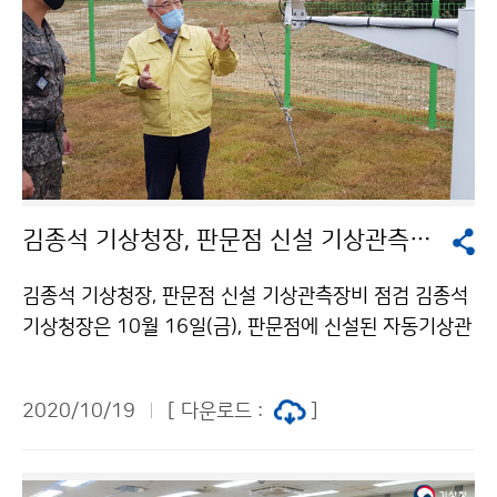
김종석 기상청장, 판문점 신설 기상관측장비 점검
김종석 기상청장, 판문점 신설 기상관측장비 점검 김종석
기상청장은 10월 16일(금), 판문점에 신설된 자동기상관
측장비(판문점AWS) 현장을 방문하여, 현안보고를 받고
시설을 점검하였습니다. 향후 추가적인 자동기상관측장비
2020/10/19
[ 다운로드 :
]
(AWS) 설치를 위한 점검 차원에서 이루어진 이번 방문에
서 "위험기상에 선제적으로 활용할수 있도록, 자료 관리
에 더욱 힘써 주길 바란다"고 밝혔습니다.