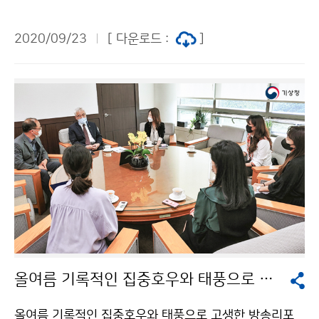
기상부)와 ‘천리안위성 2A호 수신․분석시스템 구축 공적
개발원조(ODA) 사업’을 위한 업무협약(MOU)을 체결하
2020/09/23
[ 다운로드 :
]
였습니다. 캄보디아의 기상기술 발전과 위험기상 대응에
이바지할 수 있기를 기대하며, 앞으로도 아시아 지역 내에
우리나라 기상기술력 확대를 위해 더욱 힘쓰겠습니다.
올여름 기록적인 집중호우와 태풍으로 고생한 방송리포터 초청 격려
올여름 기록적인 집중호우와 태풍으로 고생한 방송리포