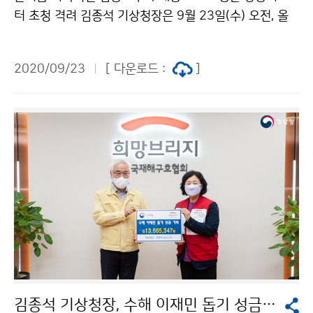
터 초청 격려 김종석 기상청장은 9월 23일(수) 오전, 올
여름 기상정보를 전하기 위해 노력해 준 기상청 주재 각
방송사 리포터들을 집무실로 초청해 노고를 격려하고 애
2020/09/23
[ 다운로드 :
]
로사항을 청취하는 자리를 가졌습니다. 김청장은 “국민의
안전을 위해 신속하고 생동감 있는 방송을 해 주고 있는
리포터분들께 진심으로 감사드립니다. 앞으로도 기상가족
으로서 국민생활에 도움이 되는 기상방송을 계속해 주시
기 바랍니다.”라며 당부했습니다.
김종석 기상청장, 수해 이재민 돕기 성금 기탁