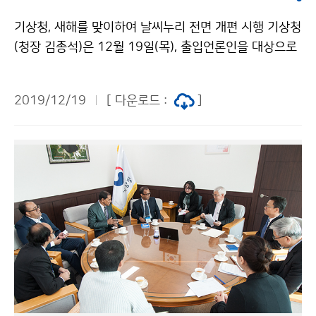
기상청, 새해를 맞이하여 날씨누리 전면 개편 시행 기상청
(청장 김종석)은 12월 19일(목), 출입언론인을 대상으로
정책브리핑을 실시했습니다. 브리핑에서는 국민이 날씨정
보를 더욱 알기 쉽고 편리하게 이용할 수 있도록 12월 3
2019/12/19
[ 다운로드 :
]
0일(월)부터 기상청 누리집 날씨누리(http://www.kma.
go.kr)를 전면 개편한다고 발표했습니다.