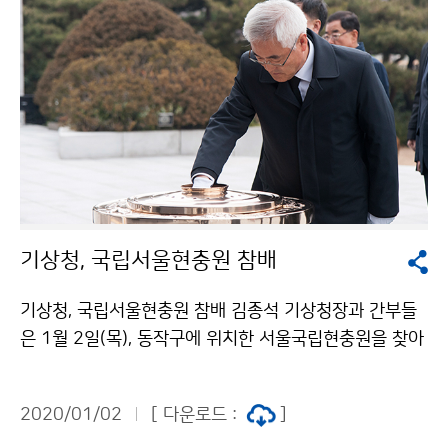
기상청, 국립서울현충원 참배
기상청, 국립서울현충원 참배 김종석 기상청장과 간부들
은 1월 2일(목), 동작구에 위치한 서울국립현충원을 찾아
헌충탑에 헌화 및 분향을 하고 순국선열과 호국영령에 참
배하였습니다.
2020/01/02
[ 다운로드 :
]