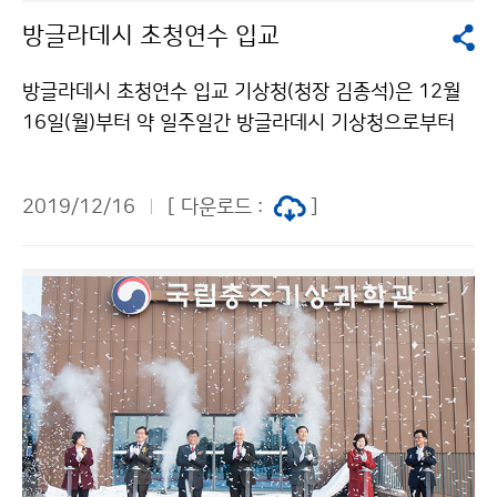
방글라데시 초청연수 입교
방글라데시 초청연수 입교 기상청(청장 김종석)은 12월
16일(월)부터 약 일주일간 방글라데시 기상청으로부터
추천받은 관리자 및 실무자급 공무원 9인을 대상으로 천
리안위성 수신분석시스템 구축사업 초청연수를 시작하였
2019/12/16
[ 다운로드 :
]
습니다.