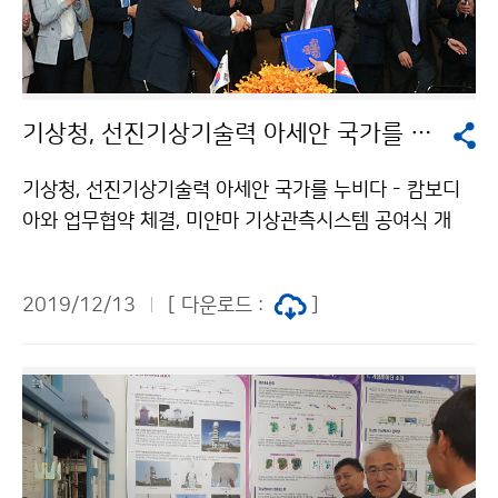
기상청, 선진기상기술력 아세안 국가를 누비다
기상청, 선진기상기술력 아세안 국가를 누비다 - 캄보디
아와 업무협약 체결, 미얀마 기상관측시스템 공여식 개
최- 기상청(청장 김종석)은 12월 9일(월) 캄보디아(프놈
펜)와 기상관측시스템 구축 공적개발원조(ODA)사업 업
2019/12/13
[ 다운로드 :
]
무협약(MOU)을 체결하고, 12월 11일(수) 미얀마(네피
도)와 기상재해감시시스템 현대화 공적개발원조(ODA)
사업 공여식을 개최하였습니다.