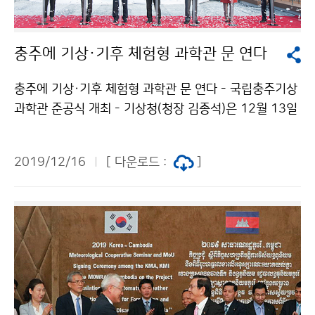
충주에 기상·기후 체험형 과학관 문 연다
충주에 기상·기후 체험형 과학관 문 연다 - 국립충주기상
과학관 준공식 개최 - 기상청(청장 김종석)은 12월 13일
(금) 15시, 충청북도 충주시 연수자연마당에서 국립충주
기상과학관의 준공식을 개최하였습니다. 준공식에는 기상
2019/12/16
[ 다운로드 :
]
청장, 청주기상지청장, 충청북도지사, 충주시장 등 유관기
관 및 지역주민 등 약 150여 명이 참석하였습니다.