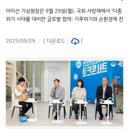
이미선 기상청장은 9월 29일(월), 국회 사랑재에서 ‘다중
위기 시대를 대비한 글로벌 협력: 기후위기와 순환경제 전
략의 연계’를 주제로 개최된 고위급 기후외교 포럼에 참석
하였다. 이번 행사는 기후위기, 자원 불안정, 사회적 불평
2025/09/29
[ 다운로드 :
]
등 등으로 대표되는 다중위기 시대의 대응 전략을 마련하
고자, 국회 기후특위를 비롯하여 6개 기관이 공동 주최하
였다.