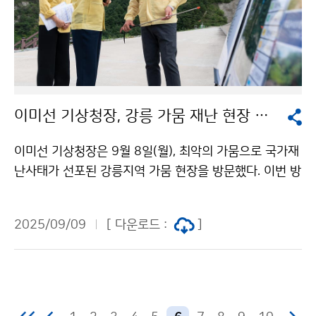
이미선 기상청장, 강릉 가뭄 재난 현장 방문
이미선 기상청장은 9월 8일(월), 최악의 가뭄으로 국가재
난사태가 선포된 강릉지역 가뭄 현장을 방문했다. 이번 방
문에는 장근일 강원지방기상청장이 동행했으며, 한국농어
촌공사 이형섭 강릉지사장으로부터 오봉저수지의 저수
2025/09/09
[ 다운로드 :
]
현황과 용수 공급 현황에 대한 설명을 들었다.