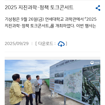
2025 지진과학·정책 토크콘서트
기상청은 9월 26일(금) 연세대학교 과학관에서 「2025
지진과학·정책 토크콘서트」를 개최하였다. 이번 행사는
미얀마 지진, 캄차카 지진 등 최근 국내외에서 발생하고
있는 지진·지진해일에 대하여 높아진 국민들의 궁금증을
2025/09/29
[ 다운로드 :
]
해결하고자 마련되었다.