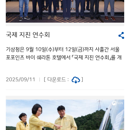
국제 지진 연수회
기상청은 9월 10일(수)부터 12일(금)까지 사흘간 서울
포포인츠 바이 쉐라톤 호텔에서 「국제 지진 연수회」를 개
최한다. 이번 연수회에서는 미국, 일본의 전문가와 국내
전문가, 관계 기관 담당자 등 120여 명이 참여하여 지진
2025/09/11
[ 다운로드 :
]
위험에 대한 실질적인 대응을 위한 진도 기반 지진정보 서
비스의 확대 및 고도화 방안을 논의할 예정이다.