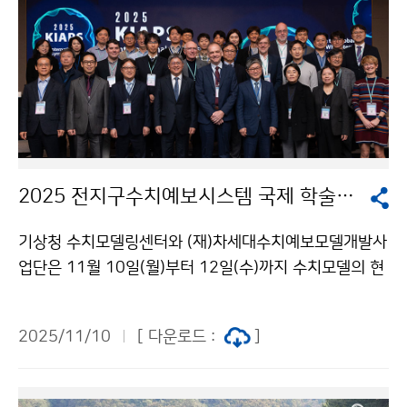
2025 전지구수치예보시스템 국제 학술회의(KIAPS)
기상청 수치모델링센터와 (재)차세대수치예보모델개발사
업단은 11월 10일(월)부터 12일(수)까지 수치모델의 현
재를 진단하고 미래 발전 방향을 모색하는 「2025 전지구
수치예보시스템 국제 학술회의(KIAPS)」를 개최한다. 이
2025/11/10
[ 다운로드 :
]
번 학술회의에는 우리나라를 비롯해 세계 최고 수준의 수
치모델기술을 보유한 유럽연합, 영국, 독일, 미국, 일본 전
문가들이 참석하여 최신 연구 결과 발표와 기상 예측 기술