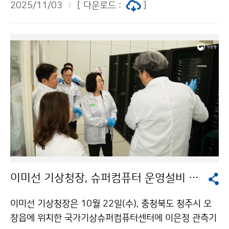
2025/11/03
[ 다운로드 :
]
상을 실시간으로 관측하고 있는 안동기상대 현장을 방문
하여 대설 등 겨울철 위험기상 대비와 안정적인 관측자료
생산을 위한 관측 환경을 점검하였다.
이미선 기상청장, 슈퍼컴퓨터 운영설비 안전성 현장 점검
이미선 기상청장은 10월 22일(수), 충청북도 청주시 오
창읍에 위치한 국가기상슈퍼컴퓨터센터에 이은정 관측기