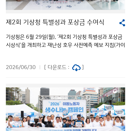
제2회 기상청 특별성과 포상금 수여식
기상청은 6월 29일(월), ‘제2회 기상청 특별성과 포상금
시상식’을 개최하고 재난성 호우 사전예측 예보 지침(가이
던스) 개발, 인공지능(AI) 기술을 활용한 천리안위성의 디
지털 지상관측 체계 개발, 슈퍼컴퓨터 및 수치예보모델의
2026/06/30
[ 다운로드 :
]
효율적 운영 기술 개발 등 탁월한 성과를 낸 직원들을 포
상했다.