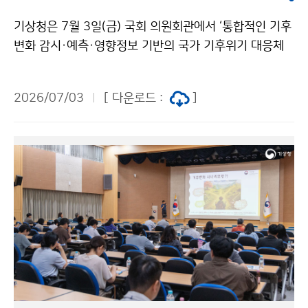
기상청은 7월 3일(금) 국회 의원회관에서 ‘통합적인 기후
변화 감시·예측·영향정보 기반의 국가 기후위기 대응체
계 강화 전략 토론회’를 개최하였다. 이번 토론회는 빈발
하는 폭염·집중호우·산불 등 기후재난에 효과적으로 대
2026/07/03
[ 다운로드 :
]
응하기 위해 부처별로 분산되어 있는 기후변화 감시·예측
·영향정보를 통합관리하고, 이를 국가와 지역의 정책 의
사결정에 효과적으로 활용하기 위한 협력 체계를 논의하
기 위해 마련되었다.