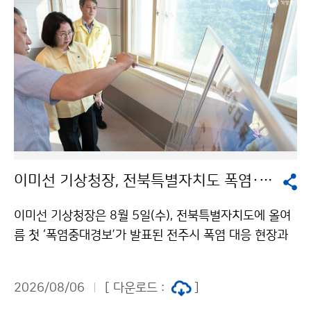
이미선 기상청장, 전북특별자치도 폭염·가뭄 현장 방문
이미선 기상청장은 8월 5일(수), 전북특별자치도에 올여
름 첫 ‘폭염중대경보’가 발표된 전주시 폭염 대응 현장과
저수율이 20%대인 섬진강댐을 찾아 현장 상황을 직접
점검하였다. 이 청장은 전주시 완산구 기상관측지점을 방
2026/08/06
[ 다운로드 :
]
문하여 폭염 상황과 현장 대응체계를 살피고, 섬진강댐을