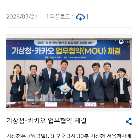
제주특별자치도 한천 자연재해 위험개선지구(제주시 용
담동)를 방문하였다. 한천 주변은 2007년 태풍 나리, 20
2026/07/21
[ 다운로드 :
]
16년 태풍 차바 등 그동안 태풍으로 인해 많은 비가 내려
하천이 범람하고 차량 수십 대가 침수·파손되었으며 인명
피해까지 있었던 곳으로, 여름철 위험기상 시 자연재해 발
생이 우려되는 지역이다.
기상청-카카오 업무협약 체결
기상청은 7월 3일(금) 오후 3시 30분 기상청 서울청사에