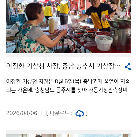
이정환 기상청 차장, 충남 공주시 기상장비 점검 및 폭염 피해 예방 활동 실시
이정환 기상청 차장은 8월 6일(목) 충남권에 폭염이 지속
되는 가운데, 충청남도 공주시를 찾아 자동기상관측장비
를 점검하고 장날을 맞이하여 시장을 방문한 시민과 상인
을 대상으로 더위를 식힐 수 있는 생수와 부채 나눔을 실
2026/08/06
[ 다운로드 :
]
시했다.