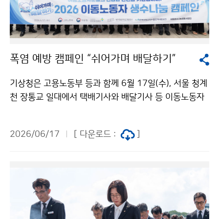
폭염 예방 캠페인 “쉬어가며 배달하기”
기상청은 고용노동부 등과 함께 6월 17일(수), 서울 청계
천 장통교 일대에서 택배기사와 배달기사 등 이동노동자
를 대상으로 생수를 나누어 주는 폭염 예방 캠페인 “쉬어
가며 배달하기”를 진행했다. 이번 행사는 최근 기후변화의
2026/06/17
[ 다운로드 :
]
영향으로 폭염의 빈도와 강도가 증가하는 가운데, 여름철
야외에서 장시간 근무하는 이동노동자들의 건강과 안전
을 지키기 위해 마련됐다.