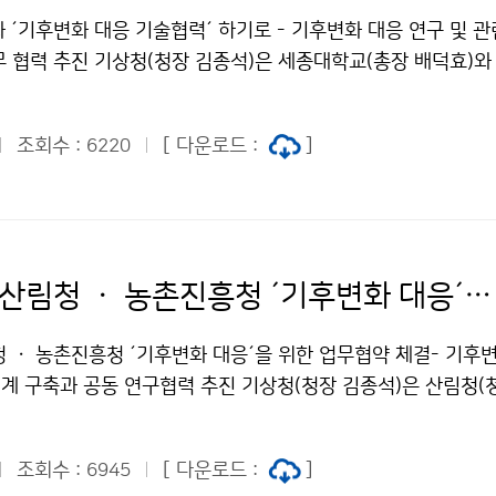
 ´기후변화 대응 기술협력´ 하기로 - 기후변화 대응 연구 및 
무 협력 추진 기상청(청장 김종석)은 세종대학교(총장 배덕효)와
고 기후변화에 대응하기 위하여 12월 20일(목) 업무 협약을 
조회수 :
[ 다운로드 :
]
6220
기상청 ㆍ 산림청 ㆍ 농촌진흥청 ´기후변화 대응´을 위한 업무협약 체결
청 ㆍ 농촌진흥청 ´기후변화 대응´을 위한 업무협약 체결- 기후
계 구축과 공동 연구협력 추진 기상청(청장 김종석)은 산림청(
(청장 라승용)(이하 3청)과 함께 기후변화로 인한 재해재난 대
기 위하여 12월 11일(화) 산림청 대회의실(대전)에서 업무협
조회수 :
[ 다운로드 :
]
6945