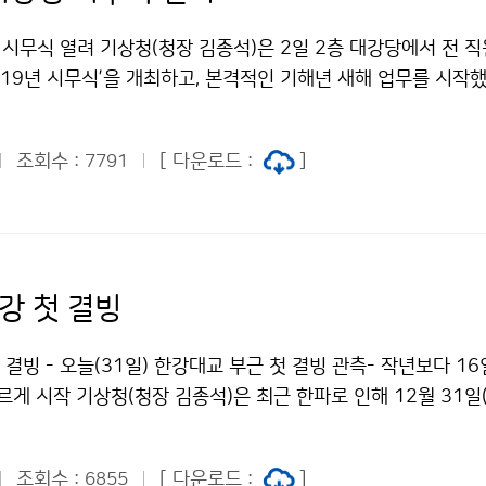
 시무식 열려 기상청(청장 김종석)은 2일 2층 대강당에서 전 
019년 시무식’을 개최하고, 본격적인 기해년 새해 업무를 시작했
 신년사에서 극세척도(克世拓道: 어려움을 이기고 새 길을 뚫겠
터 신뢰받는 기관이 될 수 있도록 최선의 노력을 다할 것이라고
조회수 :
[ 다운로드 :
]
7791
강 첫 결빙
 결빙 - 오늘(31일) 한강대교 부근 첫 결빙 관측- 작년보다 16
르게 시작 기상청(청장 김종석)은 최근 한파로 인해 12월 31일(
고 발표했습니다. 한파의 영향으로 12월 27일(목)부터 서울 
 이하로 떨어지고 낮 기온도 영하에 머무르는 추위가 지속되면서 
조회수 :
[ 다운로드 :
]
6855