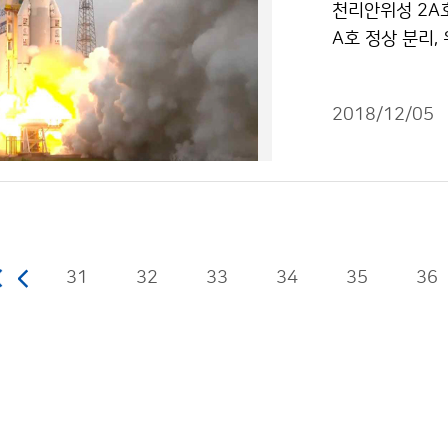
천리안위성 2A호
A호 정상 분리,
기상청(청장 김
복합위성 2A(이하
2018/12/05
31
32
33
34
35
36