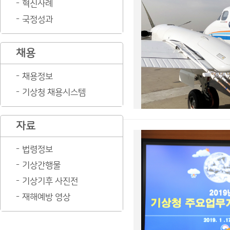
혁신사례
국정성과
채용
채용정보
기상청 채용시스템
자료
법령정보
기상간행물
기상기후 사진전
재해예방 영상