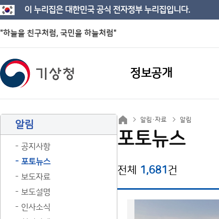
이 누리집은 대한민국 공식 전자정부 누리집입니다.
"하늘을 친구처럼, 국민을 하늘처럼"
정보공개
알림·자료
알림
알림
포토뉴스
공지사항
포토뉴스
전체
1,681
건
보도자료
보도설명
인사소식