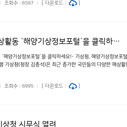
조회수 :
[ 다운로드 :
]
6597
안전한 해상활동 ´해양기상정보포털´을 클릭하세요!
 ´해양기상정보포털´을 클릭하세요!- 기상청, 해양기상정보포털
시행 기상청(청장 김종석)은 최근 증가한 국민들의 다양한 해상활
△어업 등)을 지원하기 위해 해양기상정보를 한 곳에서 볼 수 
ine.kma.go.kr)’ 서비스를 1월 15일(화)부터 시행합니다.
조회수 :
[ 다운로드 :
]
6995
 기상청 시무식 열려