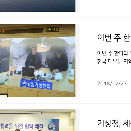
31일) 아침, 
이번 주 
이번 주 한파와
전국 대부분 지역
들어 가장 추운
철저하게 대비하
2018/12/27
가능성이 있으니
기상청, 