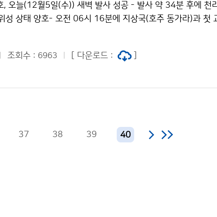
, 오늘(12월5일(수)) 새벽 발사 성공 - 발사 약 34분 후에 천
 위성 상태 양호- 오전 06시 16분에 지상국(호주 동가라)과 첫
종석)과 과학기술정보통신부(장관 유영민, 이하 ‘과기정통부’)는
 ‘천리안위성 2A호’)가 12월 5일(수)
조회수 :
[ 다운로드 :
]
6963
37
38
39
40