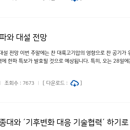
이번 겨울 들어 처음 한강 결빙이 관측되었습니다.
한파와 대설 전망
 대설 전망 이번 주말에는 찬 대륙고기압의 영향으로 찬 공기가 
에 한파 특보가 발효될 것으로 예상됩니다. 특히, 오는 28일에
 날씨가 될 것으로 예상되오니, 건강관리와 수도관 동파 및 시설
시길 바랍니다. 또한, 전라서해안을 포함한 곳곳에는 대설특보
조회수 :
[ 다운로드 :
]
7673
 최신 기상정보를 확인하시길 바랍니다.
세종대와 ´기후변화 대응 기술협력´ 하기로