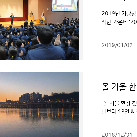
2019년 기상청
석한 가운데 ‘2
종석 기상청장은
세로 국민들로부
2019/01/02
다.
올 겨울 한
올 겨울 한강 첫
년보다 13일 빠
강이 결빙되었다
이 영하 10도
2018/12/31