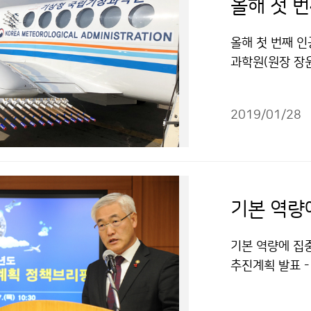
올해 첫 
올해 첫 번째 
과학원(원장 장윤
공강우의 미세먼
2019/01/28
기본 역량에 집
추진계획 발표 -
과 소통 강화’를
표했습니다.