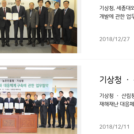
기상청, 세종대와
개발에 관한 업
후체제에 부응하
다.
2018/12/27
기상청 ㆍ 산림
재해재난 대응체
현), 농촌진흥청
련 연구를 강화하
2018/12/11
했습니다.