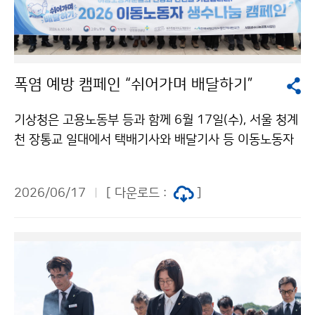
폭염 예방 캠페인 “쉬어가며 배달하기”
기상청은 고용노동부 등과 함께 6월 17일(수), 서울 청계
천 장통교 일대에서 택배기사와 배달기사 등 이동노동자
를 대상으로 생수를 나누어 주는 폭염 예방 캠페인 “쉬어
가며 배달하기”를 진행했다. 이번 행사는 최근 기후변화의
2026/06/17
[ 다운로드 :
]
영향으로 폭염의 빈도와 강도가 증가하는 가운데, 여름철
야외에서 장시간 근무하는 이동노동자들의 건강과 안전
을 지키기 위해 마련됐다.