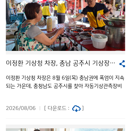
이정환 기상청 차장, 충남 공주시 기상장비 점검 및 폭염 피해 예방 활동 실시
이정환 기상청 차장은 8월 6일(목) 충남권에 폭염이 지속
되는 가운데, 충청남도 공주시를 찾아 자동기상관측장비
를 점검하고 장날을 맞이하여 시장을 방문한 시민과 상인
을 대상으로 더위를 식힐 수 있는 생수와 부채 나눔을 실
2026/08/06
[ 다운로드 :
]
시했다.