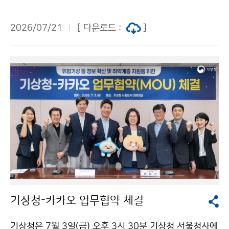
제주특별자치도 한천 자연재해 위험개선지구(제주시 용
담동)를 방문하였다. 한천 주변은 2007년 태풍 나리, 20
2026/07/21
[ 다운로드 :
]
16년 태풍 차바 등 그동안 태풍으로 인해 많은 비가 내려
하천이 범람하고 차량 수십 대가 침수·파손되었으며 인명
피해까지 있었던 곳으로, 여름철 위험기상 시 자연재해 발
생이 우려되는 지역이다.
기상청-카카오 업무협약 체결
기상청은 7월 3일(금) 오후 3시 30분 기상청 서울청사에