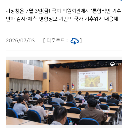
기상청은 7월 3일(금) 국회 의원회관에서 ‘통합적인 기후
변화 감시·예측·영향정보 기반의 국가 기후위기 대응체
계 강화 전략 토론회’를 개최하였다. 이번 토론회는 빈발
하는 폭염·집중호우·산불 등 기후재난에 효과적으로 대
2026/07/03
[ 다운로드 :
]
응하기 위해 부처별로 분산되어 있는 기후변화 감시·예측
·영향정보를 통합관리하고, 이를 국가와 지역의 정책 의
사결정에 효과적으로 활용하기 위한 협력 체계를 논의하
기 위해 마련되었다.