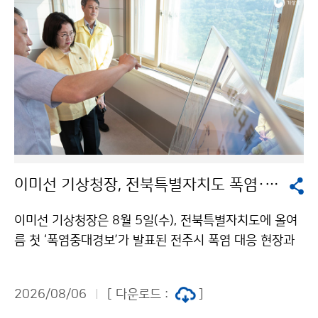
이미선 기상청장, 전북특별자치도 폭염·가뭄 현장 방문
이미선 기상청장은 8월 5일(수), 전북특별자치도에 올여
름 첫 ‘폭염중대경보’가 발표된 전주시 폭염 대응 현장과
저수율이 20%대인 섬진강댐을 찾아 현장 상황을 직접
점검하였다. 이 청장은 전주시 완산구 기상관측지점을 방
2026/08/06
[ 다운로드 :
]
문하여 폭염 상황과 현장 대응체계를 살피고, 섬진강댐을