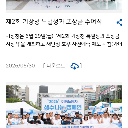
제2회 기상청 특별성과 포상금 수여식
기상청은 6월 29일(월), ‘제2회 기상청 특별성과 포상금
시상식’을 개최하고 재난성 호우 사전예측 예보 지침(가이
던스) 개발, 인공지능(AI) 기술을 활용한 천리안위성의 디
지털 지상관측 체계 개발, 슈퍼컴퓨터 및 수치예보모델의
2026/06/30
[ 다운로드 :
]
효율적 운영 기술 개발 등 탁월한 성과를 낸 직원들을 포
상했다.