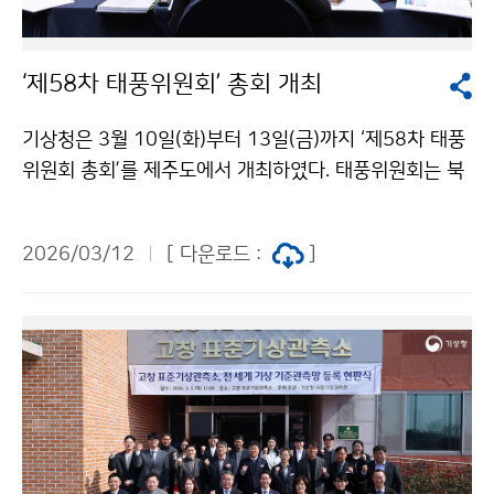
‘제58차 태풍위원회’ 총회 개최
기상청은 3월 10일(화)부터 13일(금)까지 ‘제58차 태풍
위원회 총회’를 제주도에서 개최하였다. 태풍위원회는 북
서태평양 지역의 태풍 예측 기술 및 태풍 정보 공유와 공
동 대응 체계 구축을 통해 태풍 재해 경감을 목적으로 하
2026/03/12
[ 다운로드 :
]
는 세계기상기구와 유엔 아시아·태평양 경제사회위원회
산하의 위원회로, 이번 총회에서 이미선 기상청장이 태풍
위원회 의장직을 승계하였다.