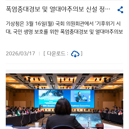
폭염중대경보 및 열대야주의보 신설 정책토론회
기상청은 3월 16일(월) 국회 의원회관에서 ‘기후위기 시
대, 국민 생명 보호를 위한 폭염중대경보 및 열대야주의보
신설 정책토론회’를 개최했다. 이번 토론회는 기후위기로
심화되는 극단적 고온과 야간 고온 위험에 대응하기 위해
2026/03/17
[ 다운로드 :
]
새로운 폭염 특보체계의 도입 방향과 범정부 연계 방안을
논의하고자 마련됐다.