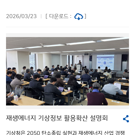
부대행사로 대전엑스포시민광장에서 ‘국민과 함께하는 기
상과학 전시·체험행사’를 진행하였다. 세계기상기구는 기
2026/03/23
[ 다운로드 :
]
후위기 시대에 전 지구적 위험을 반영한 현안을 주제로 선
정하여, 매년 기상·기후에 관한 메시지를 전한다. 올해는
기상·기후 데이터 관측을 통해 기상재해·기후위기로부터
전 세계 시민의 안전을 보호하고자, ‘오늘을 관측하여, 내
일을 보호한다(Observing today, protecting tomorr
ow)’라는 주제를 선정하였다.
재생에너지 기상정보 활용확산 설명회
기상청은 2050 탄소중립 실현과 재생에너지 산업 경쟁