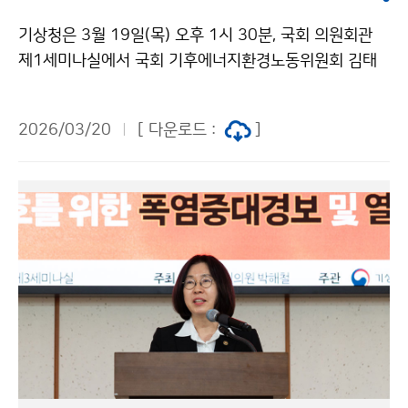
기상청은 3월 19일(목) 오후 1시 30분, 국회 의원회관
제1세미나실에서 국회 기후에너지환경노동위원회 김태
선, 안호영, 김주영, 이학영, 박정, 박해철, 박홍배 의원 공
동주최로 「국가기후예측시스템 기후재난 대응 서비스 토
2026/03/20
[ 다운로드 :
]
론회」를 개최하였다. 이번 토론회는 대기․해양․해빙․지
면을 아우르는 지구시스템 기후모델인‘국가기후예측시스
템’을 활용하여 기후재난에 실효성 있게 대응하고 다각적
인 서비스 방안을 모색하기 위해 마련되었다.