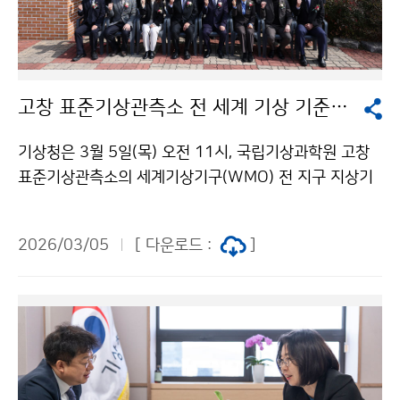
고창 표준기상관측소 전 세계 기상 기준관측망 등록 현판식
기상청은 3월 5일(목) 오전 11시, 국립기상과학원 고창
표준기상관측소의 세계기상기구(WMO) 전 지구 지상기
준관측망(GSRN) 관측소 현판식 및 국제협력 강화를 위
한 포럼을 개최하였다. 지상기준관측망은 기후변화 특성
2026/03/05
[ 다운로드 :
]
을 정밀하게 진단하기 위한 기준 자료를 장기간 생산·제
공하는 역할을 하며, 고창 표준기상관측소는 지난해 12월
에 세계기상기구 전지구기후관측체계(GCOS) 지상기준
관측망에 등록되었다.