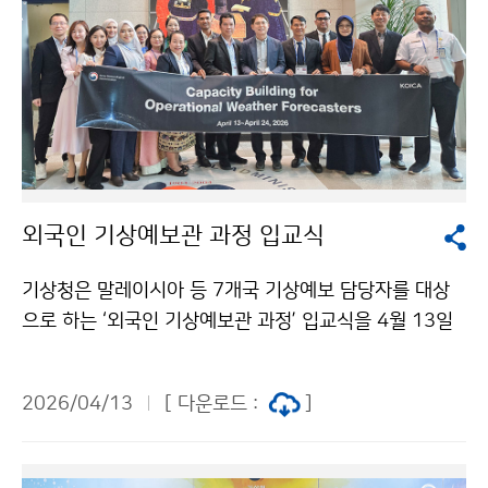
외국인 기상예보관 과정 입교식
기상청은 말레이시아 등 7개국 기상예보 담당자를 대상
으로 하는 ‘외국인 기상예보관 과정’ 입교식을 4월 13일
(월) 서울 동작구 기상청 서울청사에서 실시하였다. 이번
초청연수는 4월 13일(월)부터 4월 24일(금)까지 2주간
2026/04/13
[ 다운로드 :
]
진행되며 개발도상국 기상예보관의 실질적인 예보 분석
역량을 강화하는 데 중점을 두었다.