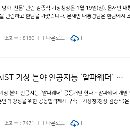
영화 ‘천문’ 관람 김종석 기상청장은 1월 19일(일), 문재인 
문’을 관람하고 환담을 가졌습니다. 문재인 대통령님은 환담에서
수준에 관심을 표하였으며, 이에 김종석 기상청장은 측우기가 
적 기록이 있다고 답하였습니다.
조회수 :
[ 다운로드 :
]
8180
기상청-KAIST 기상 분야 인공지능 ´알파웨더´ 공동개발 한다
 기상 분야 인공지능 ´알파웨더´ 공동개발 한다 - 알파웨더 개발 
인력 양성을 위한 공동협력체계 구축 - 기상청(청장 김종석)은 K
월 17일(금), ´알파웨더* 개발 및 기상 분야 인공지능 전문인력
U)´을 체결하였습니다. *알파웨더: 차세대 인공지능 기술을 적
조회수 :
[ 다운로드 :
]
7471
만 개의 데이터를 활용·분석하여 예보관이 신속·정확한 예보정보를