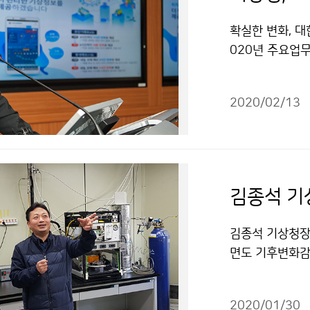
확실한 변화, 대
020년 주요업무
‘국민의 안전과
획을 발표했습니다
2020/02/13
형산불 등 긴급 
극한기후 예측정
김종석 기상청장,
면도 기후변화감
가스 감시시설을
2020/01/30