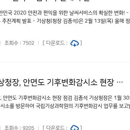
한민국 2020 안전과 편익을 위한 날씨서비스의 확실한 변화! - 
 추진계획 발표 - 기상청(청장 김종석)은 2월 13일(목) 올해
 생활편익 증진을 위한 혁신적인 날씨서비스 개편’으로 정하고 
. ▪ 모바일 앱(날씨알리미)으로 내 머리 위의 날씨정보를 확인 ▪
조회수 :
[ 다운로드 :
]
7502
기상정보 필요 시 전국 어디든 1∼2시간 이내 현장이동 관측 ▪
보를 추가하여 기후변화에 따른 폭염·한파 대응 지원
김종석 기상청장, 안면도 기후변화감시소 현장 점검
 안면도 기후변화감시소 현장 점검 김종석 기상청장은 1월 30일
시소를 방문하여 국립기상과학원의 기후변화감시 업무를 보고받
 점검하였습니다.
조회수 :
[ 다운로드 :
]
9205