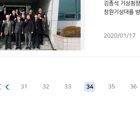
김종석 기상청장,
창원기상대를 방
동기상관측소의 
2020/01/17
31
32
33
35
36
34