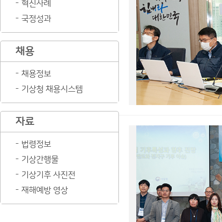
혁신사례
국정성과
채용
채용정보
기상청 채용시스템
자료
법령정보
기상간행물
기상기후 사진전
재해예방 영상