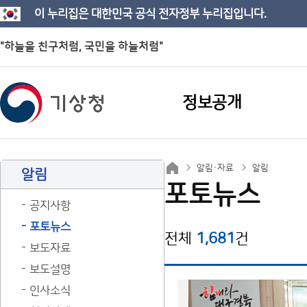
이 누리집은 대한민국 공식 전자정부 누리집입니다.
"하늘을 친구처럼, 국민을 하늘처럼"
정보공개
알림·자료
알림
알림
포토뉴스
공지사항
포토뉴스
전체
1,681
건
보도자료
보도설명
인사소식