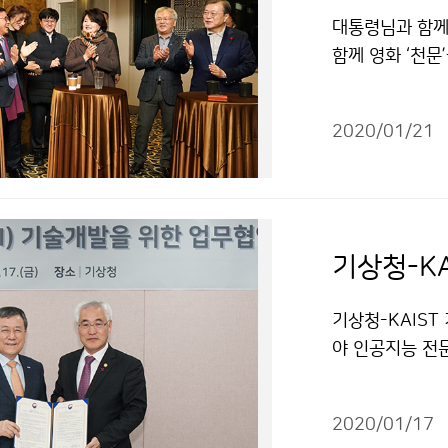
대통령님과 함께 
함께 영화 ‘천
기상학·천문학 
우량기라는 역사
2020/01/21
기상청-KAIST
야 인공지능 전문
장 신성철)과 1
한 업무협약(MO
2020/01/17
간 당 약 15