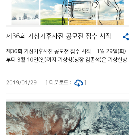
제36회 기상기후사진 공모전 접수 시작
제36회 기상기후사진 공모전 접수 시작 - 1월 29일(화)
부터 3월 10일(일)까지 기상청(청장 김종석)은 기상현상
및 기후변화에 대한 소통의 장을 마련하고, 기상과학에 대
한 이해를 높이기 위해 ‘제36회 기상기후사진 공모전’을
2019/01/29
[ 다운로드 :
]
개최합니다. 이번 공모전은 대한민국 국민 누구나 참여할
수 있으며, 공모전 누리집(http://kmaphoto.co.kr)을
통해 1월 29일(화)부터 3월 10일