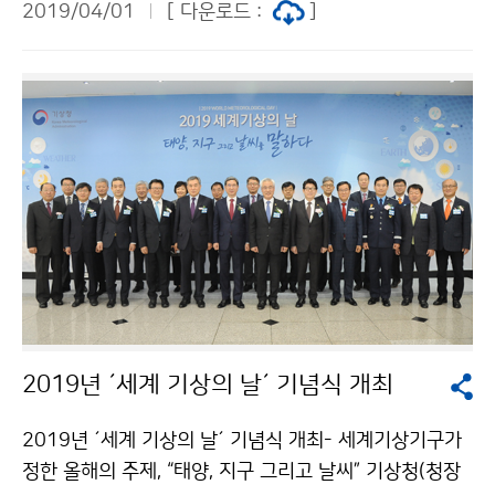
2019/04/01
[ 다운로드 :
]
진엽서 등 시민이 직접 체험할 수 있는 다채로운 행사도
함께 진행됩니다.
2019년 ´세계 기상의 날´ 기념식 개최
2019년 ´세계 기상의 날´ 기념식 개최- 세계기상기구가
정한 올해의 주제, “태양, 지구 그리고 날씨” 기상청(청장