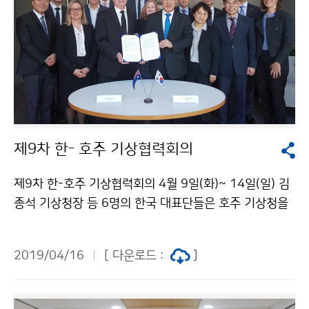
제9차 한- 호주 기상협력회의
제9차 한-호주 기상협력회의 4월 9일(화)~ 14일(일) 김
종석 기상청장 등 6명의 한국 대표단들은 호주 기상청을
방문해, 제9차 한- 호주 기상협력회의를 개최했습니다.
이번 협력회의에서는 지난 3년 간 양국 기상청의 기상위
2019/04/16
[ 다운로드 :
]
성, 해양기상, 수치예보 등 추진 실적들을 논의하고. 향후
기상협력 분야를 논의했습니다.