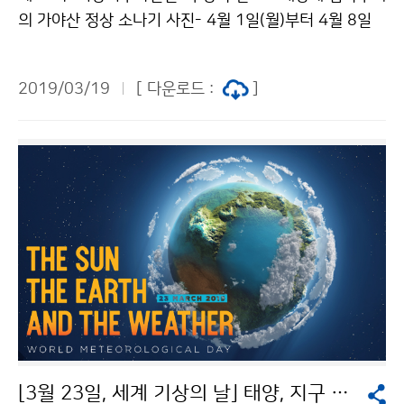
의 가야산 정상 소나기 사진- 4월 1일(월)부터 4월 8일
(월)까지 서울역에서 전시회 개최 기상청(청장 김종석)은
1월 29일부터 3월 10일까지 공모한 ‘제36회 기상기후
2019/03/19
[ 다운로드 :
]
사진 공모전’ 수상작을 선정, 발표했습니다. 이번 공모전
수상작들은 4월 1일(월)부터
[3월 23일, 세계 기상의 날] 태양, 지구 그리고 날씨를 말하다