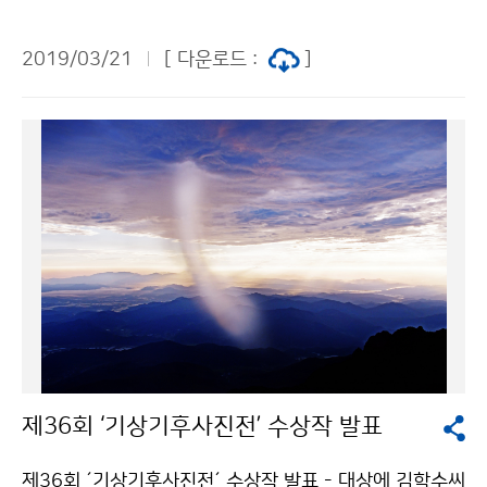
김종석)은 2019년 ‘세계 기상의 날’을 맞이하여 3월 21
일(목) 공군회관(서울 영등포구)에서 기념식을 개최했습
2019/03/21
[ 다운로드 :
]
니다. 기념식에는 조명래 환경부장관, 김학용 국회 환경노
동위원회 위원장, 이상돈 국회의원(바른미래당), 전임 기
상청장 등 300여 명이 참석하여, △사전 공연 △기념 영
상 상영 △유공자 포상 등의 행사가 있었습니다.
제36회 ‘기상기후사진전’ 수상작 발표
제36회 ´기상기후사진전´ 수상작 발표 - 대상에 김학수씨