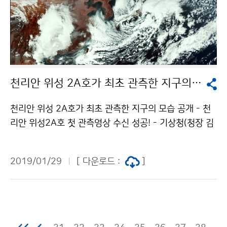
천리안 위성 2A호가 최초 관측한 지구의 모습 공개
천리안 위성 2A호가 최초 관측한 지구의 모습 공개 - 천
리안 위성2A호 첫 관측영상 수신 성공! - 기상청(청장 김
종석)과 과학기술정보통신부(장관 유영민)는 1월 26일
(토) 낮 12시 10분에 천리안 위성 2A호가 촬영한 첫 영
2019/01/29
[ 다운로드 :
]
상을 국가기상위성센터와 한국항공우주연구원 지상국에
서 수신하는 데 성공했다고 밝혔습니다.