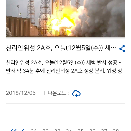
천리안위성 2A호, 오늘(12월5일(수)) 새벽 발사 성공
천리안위성 2A호, 오늘(12월5일(수)) 새벽 발사 성공 -
발사 약 34분 후에 천리안위성 2A호 정상 분리, 위성 상
태 양호- 오전 06시 16분에 지상국(호주 동가라)과 첫 교
신 성공 기상청(청장 김종석)과 과학기술정보통신부(장관
2018/12/05
[ 다운로드 :
]
유영민, 이하 ‘과기정통부’)는 정지궤도복합위성 2A(이하
‘천리안위성 2A호’)가 12월 5일(수)