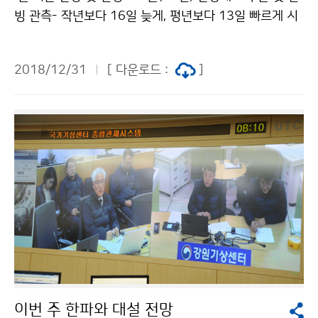
빙 관측- 작년보다 16일 늦게, 평년보다 13일 빠르게 시
작 기상청(청장 김종석)은 최근 한파로 인해 12월 31일
(월)에 한강이 결빙되었다고 발표했습니다. 한파의 영향
2018/12/31
[ 다운로드 :
]
으로 12월 27일(목)부터 서울 일 최저기온이 영하 10도
이하로 떨어지고 낮 기온도 영하에 머무르는 추위가 지속
되면서 오늘(12월 31일) 아침, 이번 겨울 들어 처음 한강
결빙이 관측되었습니다.
이번 주 한파와 대설 전망