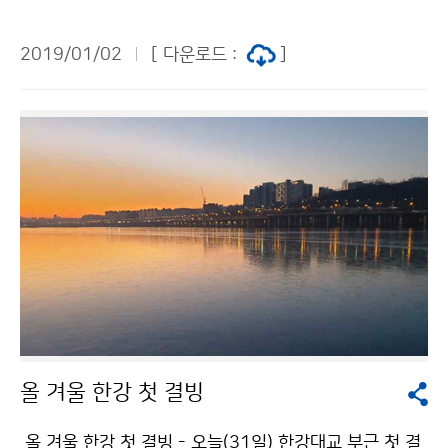
무식’을 개최하고, 본격적인 기해년 새해 업무를 시작했습
니다. 김종석 기상청장은 신년사에서 극세척도(克世拓
2019/01/02
[ 다운로드 :
]
道: 어려움을 이기고 새 길을 뚫겠다)의 자세로 국민들로
부터 신뢰받는 기관이 될 수 있도록 최선의 노력을 다할
것이라고 밝혔습니다.
올 겨울 한강 첫 결빙
올 겨울 한강 첫 결빙 - 오늘(31일) 한강대교 부근 첫 결