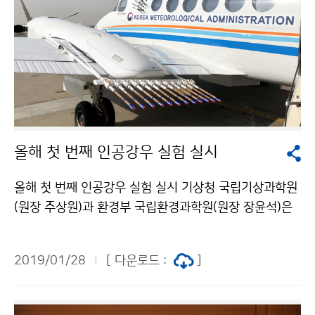
올해 첫 번째 인공강우 실험 실시
올해 첫 번째 인공강우 실험 실시 기상청 국립기상과학원
(원장 주상원)과 환경부 국립환경과학원(원장 장윤석)은
1월 25일(금) 서해상에서 기상항공기(킹에어 360)를 이
용하여 인공강우의 미세먼지 저감 영향을 분석하기 위한
2019/01/28
[ 다운로드 :
]
합동 실험을 진행했습니다.