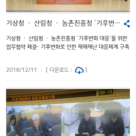
기상청 ㆍ 산림청 ㆍ 농촌진흥청 ´기후변화 대응´을 위한 업무협약 체결
기상청 ㆍ 산림청 ㆍ 농촌진흥청 ´기후변화 대응´을 위한
업무협약 체결- 기후변화로 인한 재해재난 대응체계 구축
과 공동 연구협력 추진 기상청(청장 김종석)은 산림청(청
장 김재현), 농촌진흥청(청장 라승용)(이하 3청)과 함께
2018/12/11
[ 다운로드 :
]
기후변화로 인한 재해재난 대응체계와 관련 연구를 강화
하기 위하여 12월 11일(화) 산림청 대회의실(대전)에서
업무협약을 체결했습니다.