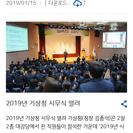
2019/01/15
[ 다운로드 :
]
해양기상정보를 한 곳에서 볼 수 있는 ‘해양기상정보포털
(marine.kma.go.kr)’ 서비스를 1월 15일(화)부터 시행
합니다.
2019년 기상청 시무식 열려
2019년 기상청 시무식 열려 기상청(청장 김종석)은 2일
2층 대강당에서 전 직원들이 참석한 가운데 ‘2019년 시