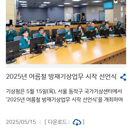
2025년 여름철 방재기상업무 시작 선언식
기상청은 5월 15일(목), 서울 동작구 국가기상센터에서
‘2025년 여름철 방재기상업무 시작 선언식’을 개최하여
여름철 방재기간(5.15.~10.15.) 동안 위험기상 대응을
위한 주요 대책을 사전 점검하고 방재업무 수행에 대한 각
2025/05/15
[ 다운로드 :
]
오를 다졌다.