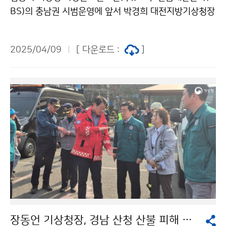
BS)의 충남권 시범운영에 앞서 박경희 대전지방기상청장
과 2023년과 2024년에 침수 및 제방 유실 등 피해가 발
생한 충남 부여군 부여읍 일원을 방문하여 다가올 여름철
2025/04/09
[ 다운로드 :
]
호우를 대비한 방재 시설과 지자체와의 소통체계를 함께
점검하는 시간을 가졌다.
장동언 기상청장, 경남 산청 산불 피해 현장 방문