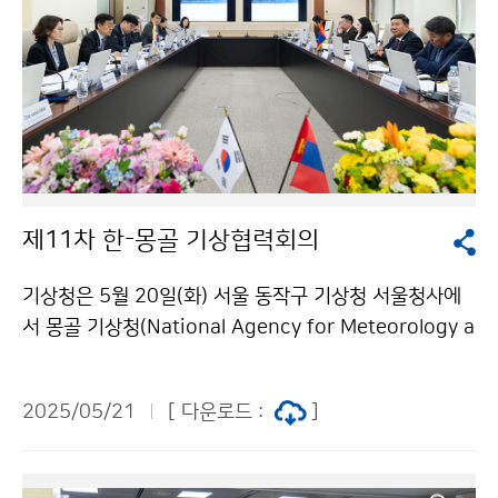
제11차 한-몽골 기상협력회의
기상청은 5월 20일(화) 서울 동작구 기상청 서울청사에
서 몽골 기상청(National Agency for Meteorology a
nd Environment Monitoring, NAMEM)과 제11차
한-몽골 기상협력회의를 개최하였다. 이번 회의에서 양
2025/05/21
[ 다운로드 :
]
기관은 황사 공동 감시 및 모델링 기술, 수치예보시스템,
기후 예측, 기상조절 등을 주요 협력 분야로 논의하였다.