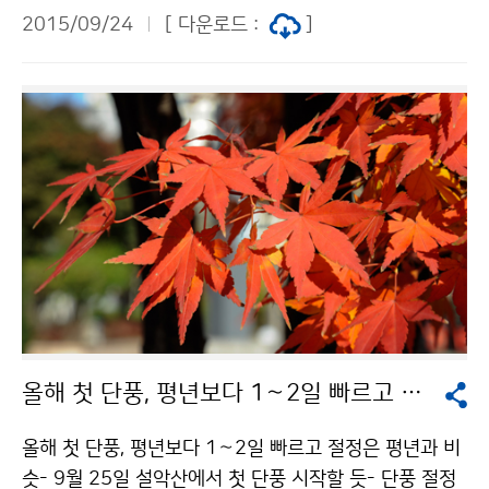
하기 위해 한국수자원공사 충주댐 관리단을 방문하였습
2015/09/24
[ 다운로드 :
]
니다.김문섭 시설관리팀장으로부터 충주댐 시설 현황과
가뭄 현황 및 대책, 수질현황 및 관리대책에 대한 브리핑
을 받은 뒤 직접 충주댐을 찾아 수위 실태를 점검했습니
다.
올해 첫 단풍, 평년보다 1∼2일 빠르고 절정은 평년과 비슷
올해 첫 단풍, 평년보다 1∼2일 빠르고 절정은 평년과 비
슷- 9월 25일 설악산에서 첫 단풍 시작할 듯- 단풍 절정