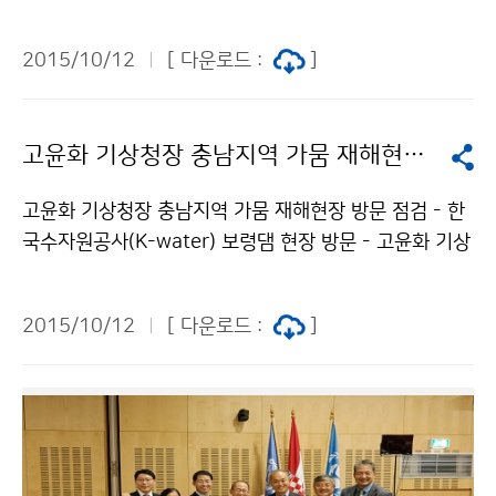
C(기후변화에 관한 정부 간 협의체) 의장 당선과 관련하
여 언론 브리핑을 실시하였습니다.IPCC 의장국이 된 한
2015/10/12
[ 다운로드 :
]
국이 앞으로 기후변화에 있어서 선도적인 역할을 할 것이
며, 이에 따라 IPCC 역할과 신기후 체제에 대해 국민적
공감대 형성이 이루어지기를 기대합니다.
고윤화 기상청장 충남지역 가뭄 재해현장 방문 점검
고윤화 기상청장 충남지역 가뭄 재해현장 방문 점검 - 한
국수자원공사(K-water) 보령댐 현장 방문 - 고윤화 기상
청장은 10월 8일, 충남지역의 가뭄현장을 점검하기 위해
한국수자원공사 보령댐관리단을 방문하였습니다. 송치영
2015/10/12
[ 다운로드 :
]
시설관리팀장으로부터 보령댐 시설현황과 가뭄현황 및
대책에 대한 브리핑을 받은 뒤 보령댐을 찾아 수위를 확인
하였습니다. 현 기상상황으로는 내년 봄까지 큰 비가 올
확률이 낮은 만큼 저수 관리에 최선을 다해 줄 것을 당부
하였습니다.