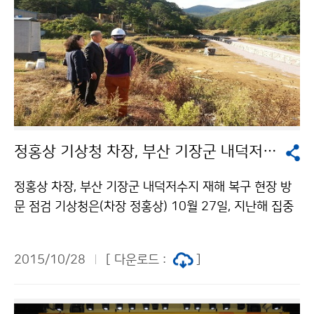
정홍상 기상청 차장, 부산 기장군 내덕저수지 재해 복구 현장 방문 점검
정홍상 차장, 부산 기장군 내덕저수지 재해 복구 현장 방
문 점검 기상청은(차장 정홍상) 10월 27일, 지난해 집중
호우로 저수지가 붕괴돼 사고가 발생했던 기장군 내덕 저
수지 현장을 방문해 복구 진행사항을 점검하였습니다. 정
2015/10/28
[ 다운로드 :
]
차장은 기상정보의 신속한 전달과 발빠른 대응이 얼마나
중요한지를 강조하며 기상정보전달체계를 재점검할 것을
당부했습니다.