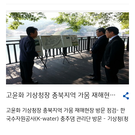
단풍이 빨리 들었습니다. ※ 2015년 9월 11∼22일 속
초 일평균최저기온 14.2℃(작년대비 –2.0℃, 평년대비 –
1.9℃) ※ 2015년 9월 설악산 자동기상관측장비(AWS,
중청대피소) 기준 일평균기온은 10.4℃(작년대비 –1.
3℃), 일평균최저기온은 7.7℃(작년대비 –1.1℃) 단풍 절
정은 첫 단풍 이후 약 2주 후에 나타나는 것을 감안할 때,
강원도 내 국립공원 단풍은 10월 상순부터 본격적으로
물들면서 10월 중순이나 하순에 단풍 절정을 이룰 것으
로 전망됩니다.
고윤화 기상청장 충북지역 가뭄 재해현장 방문 점검
고윤화 기상청장 충북지역 가뭄 재해현장 방문 점검- 한
국수자원공사(K-water) 충주댐 관리단 방문 - 기상청(청
장 고윤화)은 9월 21일(월) 충북지역의 가뭄현장을 점검