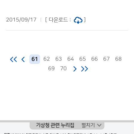
은 설악산 10월 18일, 내장산 11월 6일 올해 첫 단풍은
평년보다 조금 빠를 것으로 전망되어 9월 25일 설악산을
2015/09/17
[ 다운로드 :
]
시작으로 중부지방은 10월 14일 사이, 지리산을 포함한
남부지방에서는 10월 7∼29일 사이에 첫 단풍을 볼 수
있을 것으로 예상됩니다. 산의 80%가 단풍이 드는 절정
시기는 평년과 비슷해 오대산과 설악산에서 10월 17∼1
8일을 시작으로 중부지방은 10월 28일 사이, 지리산과
62
63
64
65
66
67
68
61
남부지방은 10월 20일∼11월 11일 사이 나타날 것으로
69
70
예상됩니다.
기상청 관련 누리집
펼치기