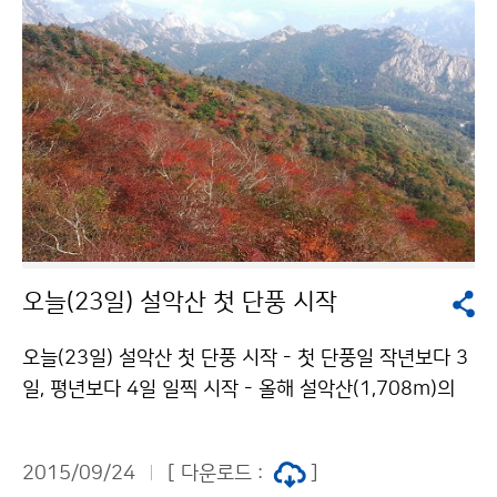
오늘(23일) 설악산 첫 단풍 시작
오늘(23일) 설악산 첫 단풍 시작 - 첫 단풍일 작년보다 3
일, 평년보다 4일 일찍 시작 - 올해 설악산(1,708m)의
첫 단풍이 오늘(9월 23일) 시작되었습니다. 9월 들어 속
초지역 일평균기온은 19.3℃로 평년보다 1.2℃ 낮았고,
2015/09/24
[ 다운로드 :
]
9월 중순이후 산간지역을 중심으로 기온이 떨어지면서