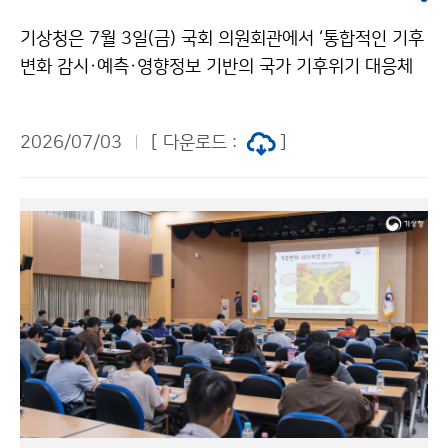
기상청은 7월 3일(금) 국회 의원회관에서 ‘통합적인 기후
변화 감시·예측·영향정보 기반의 국가 기후위기 대응체
계 강화 전략 토론회’를 개최하였다. 이번 토론회는 빈발
하는 폭염·집중호우·산불 등 기후재난에 효과적으로 대
2026/07/03
[ 다운로드 :
]
응하기 위해 부처별로 분산되어 있는 기후변화 감시·예측
·영향정보를 통합관리하고, 이를 국가와 지역의 정책 의
사결정에 효과적으로 활용하기 위한 협력 체계를 논의하
기 위해 마련되었다.