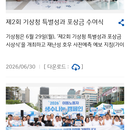
제2회 기상청 특별성과 포상금 수여식
기상청은 6월 29일(월), ‘제2회 기상청 특별성과 포상금
시상식’을 개최하고 재난성 호우 사전예측 예보 지침(가이
던스) 개발, 인공지능(AI) 기술을 활용한 천리안위성의 디
지털 지상관측 체계 개발, 슈퍼컴퓨터 및 수치예보모델의
2026/06/30
[ 다운로드 :
]
효율적 운영 기술 개발 등 탁월한 성과를 낸 직원들을 포
상했다.