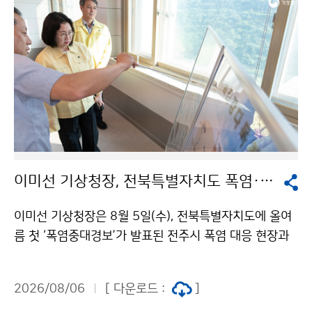
이미선 기상청장, 전북특별자치도 폭염·가뭄 현장 방문
이미선 기상청장은 8월 5일(수), 전북특별자치도에 올여
름 첫 ‘폭염중대경보’가 발표된 전주시 폭염 대응 현장과
저수율이 20%대인 섬진강댐을 찾아 현장 상황을 직접
점검하였다. 이 청장은 전주시 완산구 기상관측지점을 방
2026/08/06
[ 다운로드 :
]
문하여 폭염 상황과 현장 대응체계를 살피고, 섬진강댐을