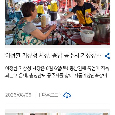
이정환 기상청 차장, 충남 공주시 기상장비 점검 및 폭염 피해 예방 활동 실시
이정환 기상청 차장은 8월 6일(목) 충남권에 폭염이 지속
되는 가운데, 충청남도 공주시를 찾아 자동기상관측장비
를 점검하고 장날을 맞이하여 시장을 방문한 시민과 상인
을 대상으로 더위를 식힐 수 있는 생수와 부채 나눔을 실
2026/08/06
[ 다운로드 :
]
시했다.