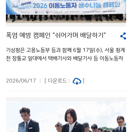
폭염 예방 캠페인 “쉬어가며 배달하기”
기상청은 고용노동부 등과 함께 6월 17일(수), 서울 청계
천 장통교 일대에서 택배기사와 배달기사 등 이동노동자
를 대상으로 생수를 나누어 주는 폭염 예방 캠페인 “쉬어
가며 배달하기”를 진행했다. 이번 행사는 최근 기후변화의
2026/06/17
[ 다운로드 :
]
영향으로 폭염의 빈도와 강도가 증가하는 가운데, 여름철
야외에서 장시간 근무하는 이동노동자들의 건강과 안전
을 지키기 위해 마련됐다.