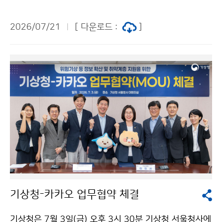
제주특별자치도 한천 자연재해 위험개선지구(제주시 용
담동)를 방문하였다. 한천 주변은 2007년 태풍 나리, 20
2026/07/21
[ 다운로드 :
]
16년 태풍 차바 등 그동안 태풍으로 인해 많은 비가 내려
하천이 범람하고 차량 수십 대가 침수·파손되었으며 인명
피해까지 있었던 곳으로, 여름철 위험기상 시 자연재해 발
생이 우려되는 지역이다.
기상청-카카오 업무협약 체결
기상청은 7월 3일(금) 오후 3시 30분 기상청 서울청사에