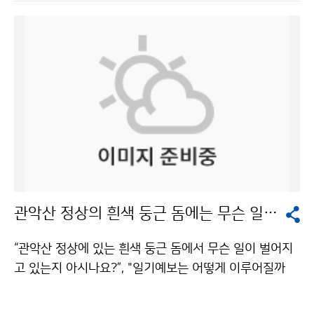
을 하고 있었다. 초등학교에 찾아가 날씨와 기상요소에 대
상구조대의 도움을 받아 위기를 넘겼고, 2007년에도 10
해 교육하고, 풍향·풍속계 만들기 교실을 운영하는 등 기
0여명의 피서객이 먼 바다로 떠내려가다 구조됐다. 얕은
상청은 국민들에게 다가가며 알리는 노력을 기울이고 있
바다에서 파도의 속도를 결정하는 것이 수심이다. 즉 수심
었다. 기상정보에 대한 국민들의 수요가 갈수록 커지고 있
이 깊을수록 속도가 빠르고 수심이 낮을수록 속도가 느려
는 요즘, 기상청이 정보 제공에 그치지 않고 국민들과 소
진다. 수심이 깊은 지역에서 파도 속도가 빠르기 때문에
통하려는 모습이 인상적이었다. 인턴이라고 해서 책상에
해안을 향해 평행하게 들어오는 파도는 수심이 낮은 쪽을
만 앉아있는 것은 아니었다. 서산기상대 측기 검정, 추풍
향해 파도 에너지가 모이게 된다. 이 때 모인 에너지는 비
령표준기상관측소 견학, 계룡산 AWS(자동기상관측장비)
교적 파도에너지가 낮은 지역, 즉 수심이 깊은 지역에 모
답사, 관악산 기상관측소 측기 검정 지원 등 다양한 업무
여서 외해로 에너지를 분출하게 되는데, 이것이 이안류이
를 체험했다. 처음 방문한 서산기상대는 규모가 작고 교통
다. 기상청 해양기상과는 “이안류는 해저 바닥의 형태와
도 편리하지 못한 곳에 있었다. 무더운 날씨에 관측장비들
해안선의 형태에 의해 결정되는데, 완만한 경사를 갖는 물
관악산 정상의 흰색 둥근 돔에는 무슨 일이?
이 있는 노장으로 나가 직원 옆에서 보조역할을 했는데,
결이 부서지는 구역이 넓은 해변, 일직선 해변을 따라 일
검정업무가 결코 만만한 일이 아니라는 것을 깨달았다. 다
정한 간격으로 주로 발생한다”고 밝혔다. 이안류의 위험에
“관악산 정상에 있는 흰색 둥근 돔에서 무슨 일이 벌어지
음으로 우리나라 최초의 표준기상관측소인 추풍령기상대
서 벗어나려면 해안선의 형태와 바닷속을 알아야 한다. 해
고 있는지 아시나요?”, "일기예보는 어떻게 이루어질까
를 찾았다. 전공 책에서나 볼 수 있었던 측기들을 포함해
안선이 불규칙하고 암반이 존재하거나 방파제가 있는 곳
요?" 기상청에서 그 답을 찾았습니다. 연일 장마가 이어지
다양한 측기들을 직접 눈으로 확인하는 좋은 기회였다. 그
은 연안류의 에너지 집중화를 저해하여 이안류가 형성되
며 비피해가 늘고 있다는 뉴스가 계속된 지난 7월 22일