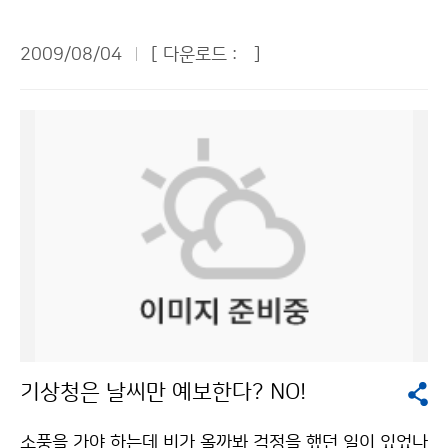
환상은 인턴 경험을 통해 여지없이 깨졌다. 하지만 가장
인명사고, 화재사고, 폭발사고는 물론 구조물이나 전기설
고, 국민의 삶입니다.” 기상청 시청각실에 시작된 오전 교
화려한 직업이 될 수도 있다는 결심이 서는 소득도 있었
비를 파괴하거나 손상시키고 정전, 통신회선 불통 등 큰
육시간에는 TV에서 많이 본 김승배 통보관님이 나와 기
2009/08/04
[ 다운로드 :
]
다. 편하고 화려한 직업은 아니지만 국민들이 신뢰하는 기
피해를 일으킨다. 실제로 지난 2008년 6월 강원도에서
상청이 하는 일에 대해 자세히 설명해주었다. 그 중 기상
상서비스를 제공한다는 자긍심만 갖는다면. 국민들의 오
는 낙뢰로 주택화재사고와 농장화재사고가 발생해 수천
예보가 단순히 일기를 예보하는데 그치지 않고 과학, 환
해와 원성이 안타까울 정도로 열심히 근무하고 인턴교육
만원의 재산피해가 발생했고, 지난 2007년에는 모 부대
경, 산업, 국민들의 삶에 중요한 영향을 미친다는 사실을
에도 열의를 다한 직원들 모두가 내게는 훌륭한 멘토였다.
에서 경계근무 중이던 군인이 낙뢰에 맞아 숨지는 사고가
전해 듣고 기상청의 중요성을 깨닫게 되었다. 특히 기상예
사회의 출발점에서 나의 미래를 설계해 보는 좋은 경험이
발생하기도 했다. 그러나 재산과 인명 피해를 초래하는 낙
보는 한 나라의 과학기술 발전의 수준이나 국력을 반영하
었다. 이번 경험을 바탕으로 부족한 점을 채우고 나를 더
뢰도 잘 알고 대처하면 위협에서 벗어나고 피해를 최소화
는 것으로 매우 중요하다는 사실도 알게 되었다. 그러나
욱 발전시켜 기상청이 필요로 하는 인재로 거듭났으면 좋
할 수 있다. 낙뢰는 여름철에 가장 많이 발생한다. 고온다
우리나라 기상예측 수준이 예전보다는 많이 발전했으나,
겠다. 마지막으로 고백하지 않을 수 없다. 짧은 기간이었
습한 북태평양 고기압이 한반도에 영향을 미칠 때 지면가
아직도 정확하게 예측하기 어렵다고 하니 걱정이 컸다. 기
지만 기상청과의 인연으로 나는 하늘과 더 친해졌다고. 조
열로 대기가 불안정해지는 상황이 자주 발생하며, 장마전
상청의 일기예보는 홍수나 가뭄, 태풍 등 자연재해를 예방
경은(공주대학교 대기과학과/4학년)기상청 이(가) 창작
선을 따라 낙뢰가 많이 생기기도 한다. 먼저 야외로 나가
하기 위해 무엇보다 중요하다는 생각을 했다. 그래도 우리
한 하늘과 친구가 되는 ‘가장 화려한 직업’ 저작물은 "공공
기 전에 기상청 홈페이지나 131번 일기예보 안내전화 등
나라는 세종대왕시절부터 해시계, 물시계, 측우기를 개발
누리" 출처표시-상업적이용금지 조건에 따라 이용 할 수
을 통해 기상예보를 꼭 확인하고, 낙뢰가 예상되면 야외활
하는 등 기상을 관측하는 기술이 뛰어났으니 앞으로 더욱
기상청은 날씨만 예보한다? NO!
있습니다.
동을 미루는 게 바람직하다. 산에서 낙뢰가 칠 때는 정상
그 기술이 발전하리라고 생각했다. 전병성 기상청장님은
에서 신속히 낮은 곳으로 이동해야 한다. 낙뢰는 높은 물
인사말을 통해 “일기예보 등 기상관측이 우리나라 경제발
소풍을 가야 하는데 비가 올까봐 걱정을 했던 일이 있었나