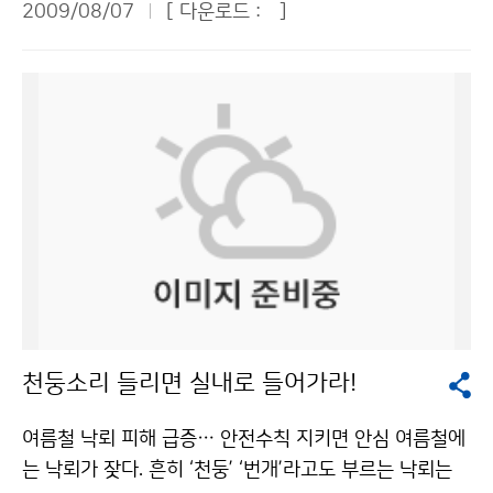
밖에도 관악산과 계룡산을 찾아 검정업무를 위해 산을 오
2009/08/07
[ 다운로드 :
]
지 않는다. 바닷속에 수심이 깊어지는 협곡이 있고 암초가
청와대 어린이 기자로서 기상청과 관악산 기상관측소를
르고, 기상청 직원들도 아직 경험하지 못해 부러움을 샀던
발달한 해변에서 물놀이를 할 때는 특히 주의해야 한다.
방문, 취재했다. 기상청은 서울시 동작구 신대방동에 위치
격렬비도를 방문해 도서용 자동기상장비를 검사했다. 정
부산시소방본부는 이안류에 휩쓸릴 경우 당황하지 말고
해 있어서 우리 학교와 가까운 곳에 있었지만 처음 방문해
확한 예보를 생산하려면 측기를 유지, 보수하는 게 매우
해변을 향해 45도 각도로 수영을 하라고 조언했다.기상청
본 곳이어서 마음이 설레었다. 더욱이 이날은 태양이 달에
중요하다는 것을 깨달았다. 현재 기상청 현업실은 일근,
이(가) 창작한 여름 해변의 복병 ‘이안류’를 아시나요? 저
가려 태양 일부가 보이지 않은 개기일식 현상이 일어난 날
야근, 휴무, 비번 등 4교대 근무체계이다. 야근도 인턴이
작물은 "공공누리" 출처표시-상업적이용금지 조건에 따
이어서 기상청 방문은 더욱 흥미진진할 것 같았다. 우리나
경험해야 할 몫이었다. 오후 8시부터 다음날 오전 8시까
라 이용 할 수 있습니다.
라는 해가 완전히 가려지는 개기일식은 일어나지 않았지
지 현업실에서는 일기도 분석과 예보 분석 등 온 정신을
만 부분적으로 해가 가리는 부분일식 현상이 오전 9시30
날씨 변화에 쏟아 붓고 있었다. 인턴이지만 예보문을 작성
분쯤에서 정오까지 일어났는데 선발된 76명의 청와대 어
하고 야간관측을 하며 밤을 새웠다. 밤샘을 통해 기상청에
린이 기자들은 기상청이 제공해준 태양 일식 관측기를 통
서 일하려면 업무능력은 물론이고 체력도 강해야 한다는
해 운 좋게 개기일식 현상을 볼 수 있었다. 세상에 태어나
것을 절실히 느꼈다. 또 매일 오후 2시에 열리는 예보 브
처음으로 이런 신기한 개기일식 현상을 볼 수 있어서 정말
리핑에 참석했는데, 수치자료를 이용하는 예보관들의 예
천둥소리 들리면 실내로 들어가라!
어린이 기자단이 된 게 잘한 일이라고 생각했다. 또 나는
보 노하우를 가까이서 전수 받을 수 있었다. 더욱이 청장
다른 어린이 기자 9명과 함께 관악산에 있는 관악산 기상
님과 예보과장님의 의견까지 들을 수 있어서 예보 실력을
여름철 낙뢰 피해 급증… 안전수칙 지키면 안심 여름철에
관측소를 직접 방문 취재할 수 있어서 더욱 책임감이 무거
높이는 소중한 기회가 되었다. 마냥 기상청이 좋아 보이던
는 낙뢰가 잦다. 흔히 ‘천둥’ ‘번개’라고도 부르는 낙뢰는
웠다. ■ 기상청 방문 “기상은 과학이고, 환경이고, 산업이