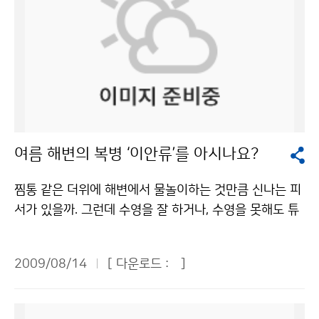
여름 해변의 복병 ‘이안류’를 아시나요?
찜통 같은 더위에 해변에서 물놀이하는 것만큼 신나는 피
서가 있을까. 그런데 수영을 잘 하거나, 수영을 못해도 튜
브만 있으면 안전할까. 튜브만 믿고 물놀이를 하다간 낭패
를 당할 수도 있다. 자칫하면 목숨을 잃을 수도 있다. ‘이
2009/08/14
[ 다운로드 :
]
안류’라는 무시무시한 괴물을 만난다면 그 위험성은 더욱
커진다. [동영상 제공: 부산광역시 소방본부] 8월 13일
오후 부산 해운대해수욕장 앞 해상에서 이안류가 발생해