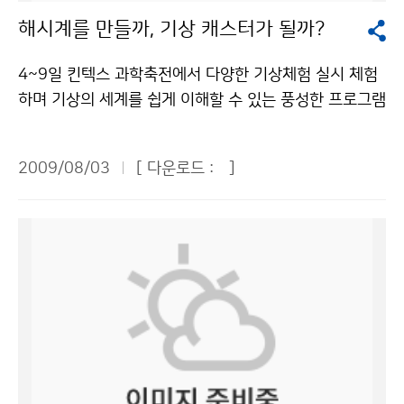
자가 반응이 없거나 숨을 쉬지 않는다면 즉시 심폐기능소
8월 중순에는 구름 낀 날이 많고, 하순에는 흐린 날이 많
역의 바람과 구름의 움직임을 잡아왔던 곳이라니…” 다시
용하여 우리는 보다 정확한 날씨 정보를 알 수 있습니다.
해시계를 만들까, 기상 캐스터가 될까?
생술을 해야 한다. 낙뢰를 맞은 사람에게는 전류가 흐르지
겠으며, 9월 상순에는 구름이 끼는 날이 많을 것으로 전망
한번 관악산 기상관측소에 대한 생각이 새롭게 느껴졌다.
그리고 국가 기상센터에서 하는 일도 알아보았습니다. 국
않기 때문에 만져도 안전하다. 응급처치를 하고 나서 부상
된다.기상청 이(가) 창작한 8월 중순 무덥고 중부지방 국
우리는 레이더 기지 안으로 들어갔다. 관측소 내부에는 기
가 기상센터에서는 오늘의 날씨를 예보합니다. 날씨 관측
4~9일 킨텍스 과학축전에서 다양한 기상체험 실시 체험
자를 안전한 곳으로 옮겨야 한다. 낙뢰는 같은 장소에 두
지성호우 가능성 저작물은 "공공누리" 출처표시-상업적
상레이더와 일기도들을 직접 보고 설명을 들을 수 있어 기
은 세계에서 동시에 이루어지며 정보도 교환을 한다고 합
하며 기상의 세계를 쉽게 이해할 수 있는 풍성한 프로그램
번 칠 수도 있다. 119 또는 1339(지역응급의료기관)에
이용금지 조건에 따라 이용 할 수 있습니다.
상예보가 만들어지는 과정을 엿볼 수 있었다. 레이더 기지
니다. 그리고 총 4번의 일기예보를 발표하며 각 지방에도
이 마련된다. 4일부터 9일까지 일산 킨텍스에서 열리는
전화하면 도움을 받을 수 있다.기상청 이(가) 창작한 천둥
에는 계단이 있는데 그 계단 위에는 나보다 훨씬 큰 확성
기상대가 있다고 합니다. 마지막으로 기자단 친구들은 국
‘2009 대한민국과학축전’의 기상청 전시관을 찾으면 측
소리 들리면 실내로 들어가라! 저작물은 "공공누리" 출처
기모양의 안테나가 있었다. 거기서 어떤 화면을 봤는데 노
2009/08/03
[ 다운로드 :
]
가 지진센터를 견학하였습니다. 이곳에서는 지진을 감지
우기의 역사부터 일기예보의 생산과정까지 날씨와 관련
표시-상업적이용금지 조건에 따라 이용 할 수 있습니다.
란 광선이 보였다. 그런데 눈으로는 보이지 않았다. 신기
하는 일을 합니다. 지진은 맨틀에 대류가 생기고 지진파가
된 모든 것을 한 자리에서 알 수 있다. 기상청(청장 전병
해서 여쭤봤더니 그것은 전파라고 했다. 레이더 기지에 이
지표면까지 전해져서 지각변동이 일어나게 되어 생깁니
성)은 전시회에서 소개의 장, 이해의 장, 체험의 장, 기후
런 큰 안테나가 있는 줄 몰랐고 세상에 이렇게 큰 안테나
다. 지진의 3요소는 시각, 위치, 크기가 있습니다. 크기(규
변화의 장 등 다양한 프로그램을 통해 기상과학과 기후변
가 있다는 사실조차도 몰랐었는데 이번 기회를 통해 알게
모, 진도)는 총 12단계로 나뉘며 지진계를 통해 지진의 흔
화의 심각성 등을 국민들에게 알릴 계획이다. 방학을 맞은
되었다. 이곳에 설치된 일명 ‘S-band’ 레이더는 거대한
들림 정도를 파악합니다. 새로운 사실로는 우리나라도 지
청소년들이 놓치지 말아야 할 것은 체험의 장이다. 해시계
접시형 안테나다. 축구공 모양의 레이더 돔 안에는 직경
진이 많이 일어난다고 합니다. 우리나라도 결코 지진의 안
앙부일구와 풍향풍속계를 만들어 보며 기상 관측장비의
8.5m 접시형 안테나가 자리 잡고 있었다. 이 안테나가 2
전지대가 아닌 것입니다. 기자단 친구들이 지쳐있을 무렵,
원리와 중요성을 배울 수 있고, 기상방송을 체험하는 등
4시간 360도 수평 회전하면서 대기 중에 발사하는 전자
조금의 휴식시간을 가진 뒤 체험학습을 하였습니다. 내가
유익한 현장학습의 기회이기 때문이다. 특히 ‘기상방송 체
기파가 구름, 비, 눈, 우박 등에 부딪혀 되돌아오는 신호를
기상캐스터가 되어 날씨를 예보를 하였는데 무척 재미있
험관’은 관람객이 가상 스튜디오에서 직접 기상 캐스터가