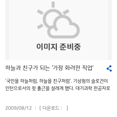
물놀이를 하던 피서객 43명이 한꺼번에 파도에 휩쓸렸다.
물놀이객들은 안전을 위해 표시해 둔 1차 통제선에서 50
m가량이나 떠내려갔다. 넘실대는 파도를 따라 폭염을 잊
고 한여름을 즐기던 피서객들로서는 혼비백산할 일이었
다. 하마터면 대형 참사가 발생할 수도 있는 아찔한 순간
이었다. 다행히 119수상구조대 등이 신속하게 구조작업
에 나서 피서객들은 모두 안전하게 백사장으로 돌아올 수
있었다. 43명을 공포에 떨게 한 주범은 바로 ‘이안류’였
다. 이안류(離岸流·rip current)는 해안으로 밀려오던
하늘과 친구가 되는 ‘가장 화려한 직업’
파도가 갑자기 먼 바다쪽으로 빠르게 되돌아가는 해류를
말한다. 일반 해류처럼 장기간 존재하는 것이 아니라 폭이
‘국민을 하늘처럼, 하늘을 친구처럼’. 기상청의 슬로건이
좁고 유속이 빨라 그 안에서 수영하는 것은 매우 위험하
인턴으로서의 첫 출근을 설레게 했다. 대기과학 전공자로
며, 물놀이 안전사고의 주요 요인으로 꼽힌다. 실제로 올
서 대전지방기상청에서 보낸 한 달은 영광스러운 경험이
여름 부산 해운대해수욕장과 송정해수욕장에서만 47명
었다. 예보업무가 주를 이룰 것으로 예상했던 것과 달리
이 이안류에 휩쓸리는 사고를 당했다. 해운대해수욕장에
2009/08/12
[ 다운로드 :
]
기상관측, 동네예보, 검정, 행정 등 기상청은 다양한 일들
서는 2008년에도 150명이 이안류에 휩쓸렸다가 119수