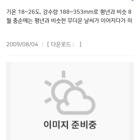
없는 평지에서 낙뢰를 만났을 경우, 땅에 엎드리지 말고
슈퍼컴퓨터를 통해 처리한다. 기상청의 예보에는 4가지
한 기상정보를 제공합니다. 지상기상관측, 항공기상관측,
무릎을 굽혀 자세를 낮추고 손을 무릎에 놓은 상태에서 앞
기온 18~26도, 강수량 188~353mm로 평년과 비슷 8
방법이 있는데 정보특보와 단기예보, 중기예보, 장기 예보
고층기상관측, 해양기상관측, 기상위성관측, 지진 및 해일
으로 구부리고 발을 모은다. 마지막 번개와 천둥이 친 후
월 중순에는 평년과 비슷한 무더운 날씨가 이어지다가 하
가 있다. 우리 청와대 어린이 기자들은 기상청 소개가 끝
감시, 기상레이더 관측, 낙뢰관측 등의 철저한 감시 및 관
30분 정도까지는 안전한 장소에서 기다리는 게 좋다. 가
순에는 기온이 다소 떨어질 것으로 보인다. 3일에 발표된
난 뒤 점심을 먹고 기념촬영 한 뒤 나를 비롯한 10명의 기
측으로 우리가 보다 정확한 날씨 정보를 알 수 있는 것입
정에서도 안전수칙을 지키면 피해를 줄일 수 있다. 낙뢰가
1개월 예보(8.11~9.10)에 의하면 8월 중순에는 북태평
자들이 대표로 뽑혀 관악산 기상관측소로 향했다. ■ 관악
니다. 기상청에서는 이러한 자료를 수집하여 국내 기상자
2009/08/04
[ 다운로드 :
]
칠 때 가정에서는 TV, 라디오 등을 통하여 낙뢰 정보를 파
양 고기압의 영향으로 기온이 18~26도로 평년과 비슷한
산 기상관측소 탐방 관악산에 도착해 우리 기자들은 케이
료 및 외국 기상자료를 편집하기도 합니다. 이때, 보다 정
악하고 가급적 외출을 자제하는 게 바람직하다. 집에 낙뢰
날씨를 보일 것으로 전망된다. 8월 하순에는 상층 한기의
블카를 타고 올라간 후 20분 정도를 더 힘들게 산을 올랐
확하고 빠른 정보수집을 위해 슈퍼컴퓨터를 이용합니다.
가 치면 TV 안테나 또는 전선을 따라 전류가 흐를 수 있
영향으로 평년(18~26도)보다 기온이 다소 낮은 경향을
다. 눈앞에 나타난 것은 관악산 정상의 흰색 둥근 돔! 기상
그리고 기상청에서 일하시는 분들이 예보협의를 하여 분
으므로 주의해야 한다. 전화기나 전기제품 등의 플러그는
보이겠으나 9월 상순에는 다시 평년(16~25도)과 비슷해
레이더 관측소가 있는 자리였다. 나는 평소 관악산을 보면
석을 합니다. 또 예보 작성을 하는데 초단기, 단기, 중기,
빼어 두고, 전등선, 전화선, 안테나선, 접지선 등 전선에 접
질 것으로 전망된다. 강수량은 평년의 188~353mm를
서 이 둥근 돔을 보았지만 그것이 기상관측소임을 비로소
장기 예보로 나뉘며 주의보, 경보 등 기상특보도 있습니
속된 모든 전기기구에서 1m 이상 떨어지는 것이 안전하
유지하며, 8월 중순보다 하순에 비가 더 많이 내릴 것으로
알게 되었다. 산 정상에 위치한 기상 레이더 관측소는 등
다. 마지막으로 기상청에서 발표하는 각종 기상정보는 언
다. 낙뢰와 함께 큰 우박과 강한 돌풍이 발생해 창문이 깨
예상된다. 8월 중순에는 북쪽을 지나는 기압골의 영향으
산객들에게 편안한 휴식처가 되기도 하고, 빠르게 변화하
론기관은 물론 방송, 안내전화, 신문 등을 통해 국민들이
어져 다칠 수도 있으므로 창문을 모두 닫고 창문으로부터
로 중부지방을 중심으로 국지성호우가 발생할 가능성이
는 기후에 대한 사람들의 관심을 높이는 곳으로 활용될 수
이용을 하게 됩니다. 기자단 친구들은 정보통신센터에서
멀리 떨어져야 한다. 감전 우려가 있는 샤워, 설거지 등은
크다. 또한 8월 하순과 9월 상순에는 대기가 불안정해 비
있으리라고 생각했다. 이 관측소는 1969년에 처음 관측
하는 일을 알아보았습니다. 이곳은 기상자료를 수집하고
금하고 수도관은 만지지 않도록 주의해야 한다. 낙뢰를 맞
가 올 가능성이 크며, 발달한 저기압의 영향으로 지역에
을 시작해 40년이 되는 올 6월에 처음 일반 국민들에게
정리를 합니다. 육상관측소만 623개소이며, 해양 관측소
은 사람이 있다면 빨리 응급처치를 해야 한다. 만약 부상
따라 다소 많은 비가 내리는 곳이 있을 것으로 전망된다.
개방되었다고 한다. “이곳이 지난 40년 동안 서울·경기지
는 19개소 등 무척 많이 있습니다. 다양한 관측 장비를 이