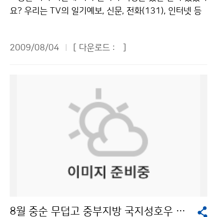
체에 떨어지기 쉽기 때문이다. 등산용 스틱이나 우산처럼
전이나 과학기술 발전에 매우 중요하다”면서 “어린이 여
요? 우리는 TV의 일기예보, 신문, 전화(131), 인터넷 등
긴 물체는 땅에 뉘어 놓고 몸에서 떨어뜨려야 한다. 암벽
러분이 기상청에 대해 더 많은 관심을 가져달라”고 당부
을 통해 다양한 방법으로 정확한 날씨 정보를 알 수 있습
위에서는 즉시 안전한 장소로 이동하되, 키 큰 나무 밑은
했다. 이어 우리 어린이 기자들은 기상청을 돌아다니며 기
니다. 이곳에서는 국민들이 안전하고 편리한 생활을 할 수
낙뢰가 떨어지기 쉬우므로 피해야 한다. 야영 중일 때는
2009/08/04
[ 다운로드 :
]
상청이 하는 일에 대해 소개를 받았다. 우리나라 기상청은
있도록 날씨 정보를 제공해 주기도 합니다. 이곳은 바로
침낭이나 이불을 깔고 앉아 몸을 웅크리고 있는 것이 좋
지상기상관측을 비롯하여 고층, 해양, 항공, 레이더, 지진
기상청입니다. 지난 7월 22일(수)에 80여 명의 푸른 누
다. 야외에서 낙뢰가 칠 때도 주의해야 한다. 천둥소리를
등 10개의 분류별 기상관측을 수행하고 있다고 한다. 지
리 기자단 친구들은 기상청 및 관악산 기상 관측소를 견학
들었다면, 비록 먼 거리에서 천둥소리가 나더라도 즉시 튼
상기상은 77개소의 유인관측소와 464개소의 무인 자동
하였습니다. 평소 과학에 관심이 많거나 미래의 꿈이 기상
튼한 건물의 실내로 들어가는 게 안전하다. 평지에서 낙뢰
기상 관측망을 약 13km 간격으로 운영하고 있다. 또 5개
캐스터인 친구들까지 무척 많은 친구들이 탐방에 참여하
가 칠 때는 몸을 가능한 낮게 하고 물이 없는 움푹 파인 곳
의 해양기상관측부이, 8개의 해양기상관측 등표, 1척의
였습니다. 기자단 친구들은 정보통신센터, 국가기상센터,
으로 대피해야 한다. 평지에 있는 나무나 키 큰 나무는 낙
해양기상관측선을 운영하고 있다. 그리고 14개소의 고층
국가지진센터를 견학하고 체험학습을 하며 즐거운 시간
뢰가 칠 가능성이 크므로 피하는 게 좋다. 골프장에서는
기상관측, 10개소의 기상레이더관측, 13개 지점의 항공
을 보냈습니다. 기상청은 신속하고 정확하며 가치 있는 서
골프를 즉시 중단하고, 골프채는 몸에서 떨어뜨리고 건물
관측, 107개소의 지진관측과 21개소에서의 낙뢰관측업
비스를 실현하기 위해 많은 일을 하고 있습니다. 환경의
이나 낮은 장소로 대피해야 한다. 자동차에 타고 있을 때
무를 수행하고 있다고 한다. 기상청은 일기예보 뿐 아니라
변화로 자연재해로부터 국민의 생명과 재산을 보호하며
는 차를 세우고, 차의 창문을 닫고 차 안에 그대로 있는 것
태풍의 진로까지 파악해 피해를 사전에 예방하는 차원으
기후가 어떻게 변하고 있는지 예측을 합니다. 그리고 홈페
이 안전하다. 낚시를 하는 사람은 낚싯대를 몸에서 떨어뜨
로 있는 것이라고 했다. 기상청에서는 이런 대부분의 일을
이지에서 과거와 현재, 미래에 대한 기상정보를 제공하기
리고 몸을 가능한 낮춰야 한다. 주위에 아무런 장애물이
8월 중순 무덥고 중부지방 국지성호우 가능성
각종 기상관측기기와 1초에 몇 억 개의 계산을 할 수 있는
도 합니다. 기상청은 일기예보를 통하여 국민들에게 필요