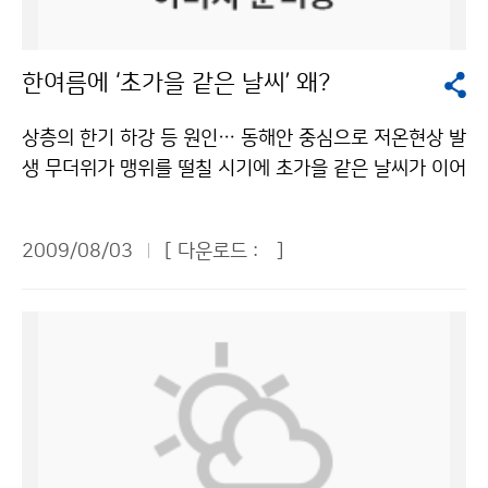
분석해 비구름의 상태를 원격 관측한다고 한다. 보통 반경
었습니다. TV로 볼 때는 쉬울 줄만 알았지만 막상 해보니
되어 기상방송을 체험할 수 있어 큰 인기를 끌 전망이다.
240㎞를 관측하는데, 최고 480㎞까지 관측이 가능해 관
어렵기도 하였습니다. 또 일기도를 그리기도 하고 풍향풍
체험 과정은 동영상 CD로도 제작해 준다. 7일(오후 2~3
한여름에 ‘초가을 같은 날씨’ 왜?
악산에서 부산의 기상현상까지 관측 가능하다고 한다. 또
속계도 만들어 보았습니다. 일기도를 그리려니 막막했지
시)은 MBC 배수연 기상 캐스터, 8일(오전 11~12시)에
기상 레이더는 비구름의 위치와 강도, 풍향과 풍속을 지도
만 쉽고 재미있는 선생님의 설명 덕분인지 술술 잘 그렸습
는 SBS 홍서연 기상 캐스터의 사인회도 열린다. 기후변
상층의 한기 하강 등 원인… 동해안 중심으로 저온현상 발
에 그릴 수 있다. 이렇게 비구름을 정확히 관측한 자료는
니다. 삐뚤빼뚤 이상하게 그려도 즐겁기만 했답니다. 또
화의 장은 일기예보와 태풍예보가 어떻게 만들어지고, 우
생 무더위가 맹위를 떨칠 시기에 초가을 같은 날씨가 이어
집중호우, 태풍 등 돌발적인 위험 기상을 조기에 탐지하고
풍향풍속계도 만들어 보았는데, 어려운 부분도 많았지만
리나라의 기후가 어떻게 변화해 미래는 어떤 모습으로 바
지고 있다. 지난 7월 21일부터 28일까지 우리나라의 전
추적 감시하는데 필수적이라고 한다. 여기서 수집된 정보
막상 만들고 나니 뿌듯하였습니다. 하나 더 만들고 싶다는
뀌는지, 지구가 왜 더워지는지 등을 알려 준다. 이해의 장
국 평균기온은 23.0℃로 평년(25.6℃)보다 2.6℃ 낮아
들은 태풍탐지, 집중호우, 천둥번개, 지역우량 측정 등에
생각도 하였지요. 선물은 갈릴레오 온도계를 받았는데, 처
에서는 측우기 실물 모형, 모의 토네이도 발생기, 기상사
2009/08/03
[ 다운로드 :
]
전국적으로 저온현상을 나타냈다. 7월 하순(21~31일)에
이용되며 10군데 기상레이더의 자료를 모두 취합해 최종
음 본지라 신기하고 예쁘기까지 하였습니다. 기상청 탐방
진 등이 전시되어 기상장비와 기상현상에 대한 궁금증을
서울의 평균기온은 25.1℃로 평년(26.2℃)보다 1.1℃ 낮
예보를 위해 기상청 본청으로 보내지게 된다. 기상레이더
은 보고, 듣고, 느끼는 유익한 체험이었습니다. 이번 기회
풀어준다. 이와 함께 소개의 장은 지역별 상세한 기상정보
았다. 부산의 평균기온은 22.6℃로 평년(25.8℃)보다 3.
를 통해 날씨에 대한 정보를 수집한 후 인터넷 등을 통해
를 통해 날씨에 대해 올바르게 알게 되었습니다. 알면 알
를 지리정보와 함께 제공하는 생활밀착형 기상서비스로
2℃ 낮았고, 대전의 평균기온은 22.8℃로 평년 (26.5℃)
기상청 본청에 알린다. 그러면 기상청 본청에서 다른 곳에
수록 재미있는 날씨의 세계로 푸른 누리 독자 여러분도 빠
국민들로부터 호응을 받고 있는 동네예보의 홍보 동영상,
보다 3.7℃ 낮았다. 광주와 제주는 평년보다 각각 2.7℃,
서 보고된 정보들을 슈퍼컴퓨터 등을 통해서 분석을 한 뒤
져 보세요! 하승연 청와대 어린이신문 ´푸른 누리´ 기자
기후변화 동영상, 기상청 소개 영상물 등을 상영한다. 교
2.9℃ 낮았고, 강릉은 7월 하순 평균기온이 21.5℃로 평
이 정보를 기상통보관이나 신문, 방송사 기자들을 통해 국
(천안수곡초등학교 / 6학년)기상청 이(가) 창작한 기상청
육과학기술부와 한국과학창의재단이 공동으로 주최하는
년(25.5℃)보다 무려 4.0℃나 낮았다. 덩달아 열대야도
민들에게 알린다. 이제야 방송이나 신문에서 본 기상예보
은 날씨만 예보한다? NO! 저작물은 "공공누리" 출처표
‘2009 대한민국과학축전’은 한국 최초의 우주발사체인
예전과 달리 크게 줄어들었다. 올해 들어 7월까지 서울에
가 어떻게 이루어지는지 이해가 갔다. 또 레이더 기지에서
시-상업적이용금지 조건에 따라 이용 할 수 있습니다.
‘나로호(KSLV-1) ’ 특별전, 해외 11개국 15개 단체가 참