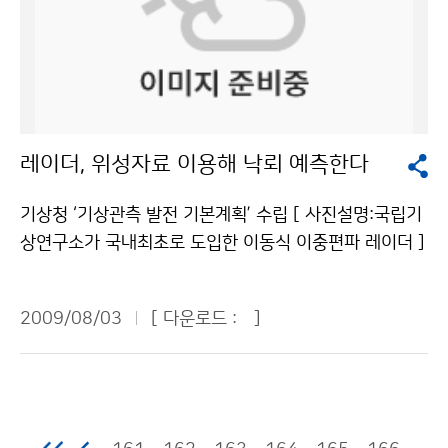
생하는 오염물질이다. 검댕은 태양빛을 흡수해서 대기의
날씨는 8월 상순 전반까지 지속되며, 주로 동해안 지방을
각 날 것이다. 기상이 악화되면 케이블카의 운행도 멈추는
온도를 상승시킨다. 중국과 인도에서 많은 양의 검댕이 배
중심으로 저온현상이 이어질 전망이다. 기후적으로 볼 때
데 걸어서 올라가고 걸어서 내려가니까 너무 고생하시는
출되고 있다. 석탄을 사용한 발전소와 가정 난방과 요리를
7월 하순부터 8월 상순까지는 북태평양고기압이 우리나
것 같아서 말이다. 한번 올라가는 것도 쉬운 것이 아니니
위해 나무를 많이 이용하고 있기 때문이다. 현재 중국은
라 부근으로 가장 많이 확장할 시점이다. 하지만 최근 우
깐 말이다. 그래도 나는 힘들고 불리한 조건 안에서도 열
검댕의 약 40%, 인도, 파키스탄, 방글라데시는 전체 검댕
리나라 부근의 상층 기압골 활동과 오호츠크해고기압의
심히 일해주시고 우리들에게 날씨를 알려주는 관악산 기
의 약 3분의 2가 요리하는 과정에서 배출 된다. 검댕은 중
발달로 당분간 북태평양고기압이 우리나라 쪽으로 확장
상관측소 직원 분들께 감사드린다. 마지막으로 이번 탐사
레이더, 위성자료 이용해 낙뢰 예측한다
국 북쪽지역의 가뭄과 남쪽지역의 홍수를 야기한다. 검댕
할 가능성은 낮을 것으로 전망된다.기상청 이(가) 창작한
를 통해서 나는 날씨에 매우 더 관심을 갖게 되었고, 힘들
의 또 다른 영향으로 인디안 몬순을 억제하여 히말라야 지
한여름에 ‘초가을 같은 날씨’ 왜? 저작물은 "공공누리" 출
지만 그래도 갔다 온 보람이 있는 것 같아서 좋다. 이번 탐
기상청 ‘기상관측 발전 기본계획’ 수립 [ 사진설명:국립기
역의 강설량을 줄어들게 만들었다. 인도양 상공에 떠있는
처표시-상업적이용금지 조건에 따라 이용 할 수 있습니
사를 마치고 이번 탐사가 가장 힘들었다는 걸 느끼고 다시
상연구소가 국내최초로 도입한 이동식 이중편파 레이더 ]
검댕으로 인해 해양표면에 그림자가 생겨(빛을 가려) 증
다.
한 번 항상 우리를 위해 힘써주시는 기상청 직원님들께 감
집중호우, 강풍, 폭설 등 위험기상 예보에 필수적인 기상
발량이 감소되었기 때문이다. 이러한 변화로 인해 수분공
사드린다. 앞으로는 날씨에 좀 더 관심을 가지고 뉴스에서
관측 능력이 대폭 향상된다. 기상청(청장 전병성)은 신속
급이 줄어들어(눈이 적게 내려) 빙하의 면적도 줄어든다.
2009/08/03
[ 다운로드 :
]
스포츠만 챙겨보지 말고 일기예보를 열심히 봐야겠다. 우
하고 정확한 위험기상정보 요구에 부응하고, 저탄소 녹색
검댕은 이렇게 동남아 지역에서 인디안 몬순의 수증기 공
리를 위해 힘써주시는 모든 기상청 직원님들 감사드립니
성장을 지원하기 위하여 ´2009~2013 기상관측 발전 기
급을 막고 산에 있는 빙하의 부피를 작게 만들어 10억 이
다. 조정민 청와대 어린이신문 ´푸른 누리´ 기자 (서울문
본계획´을 최근 수립하였다. 이 계획은 기상관측자료의 품
상의 인구에게 물 문제를 초래할 수 있다. 검댕은 이산화
창초등학교 / 6학년)기상청 이(가) 창작한 관악산 정상의
질향상, 해양·레이더·위성분야의 역량 확대, 국가기상관
탄소 다음으로 온난화에 기여한다. 이산화탄소는 수백 년
흰색 둥근 돔에는 무슨 일이? 저작물은 "공공누리" 출처
측자원의 활용도 제고, 기상장비산업의 활성화와 국제협