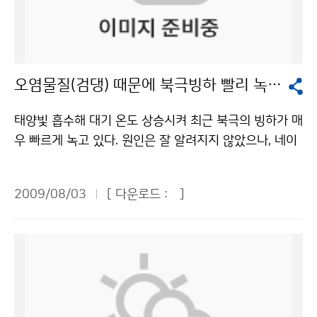
열대야가 나타난 것은 지난 16일 한 차례에 불과했다. 지
는 또 만일 기상 악화로 낙뢰 등 악성 기상 발생 시 각 기
가하는 해외과학체험관, 과학과 예술이 만나는 융합카페,
난해 7월 4회 발생한 것에 비하면 격세지감을 느끼게 할
지에 문자메시지(SMS)를 제공해 준다고 한다. 이곳에서
과학동아리 100곳이 운영하는 과학체험관, 과학융합강
정도이다. 7월 한 달간의 열대야 발생 횟수는 부산과 강릉
근무하는 직원들은 24시간 빈틈없이 기상을 관측한다고
연 등 다양한 볼거리로 관람객들의 눈길을 사로잡을 것으
이 각각 1회였고, 인천과 대전, 춘천은 단 한 차례도 열대
한다. 우리 어린이 기자들은 송수신장비와 신호처리 장치
로 기대된다. 당초 성인 1만원, 청소년 6000원의 입장료
오염물질(검댕) 때문에 북극빙하 빨리 녹는다
야가 발생하지 않았다. 대구와 울산이 3회, 광주가 6회로
가 설치된 2층과 회전 안테나가 자리 잡은 3층 돔 내부까
를 책정했을 정도로 수준 높은 많은 프로그램들을 마련했
상대적으로 많았다. 찜통 같은 무더위와 열대야로 사람들
지 구석구석 둘러봤다. 그런데 관악산 기상청에는 신기한
지만, 과학에 대한 국민들의 관심을 확대하기 위해 무료
태양빛 흡수해 대기 온도 상승시켜 최근 북극의 빙하가 매
을 지치게 하고 밤잠까지 설치게 해야 정상(?)인 시기에
사실이 하나 있었다. 관측소 직원 분은 본부와 레이더기지
관람으로 변경돼 누구나 부담 없이 관람할 수 있다.기상청
우 빠르게 녹고 있다. 원인은 잘 알려지지 않았으나, 네이
왜 갑자기 기온이 뚝 떨어지고 선선해졌을까. 기상청은 우
는 한곳에 모여 있는데, 본부의 주소는 경기도로 되어있고
이(가) 창작한 해시계를 만들까, 기상 캐스터가 될까? 저
처의 최근 자료(2009년 7월)에 의하면 오염물질인 검댕
리나라 상층의 한기가 하강하면서 건조하고 청명한 날씨
레이더기지는 서울로 되어있다고 설명해 주었다. 이것은
작물은 "공공누리" 출처표시-상업적이용금지 조건에 따
(black carbon)이 빙하를 녹이는 주범 중 하나라는 연구
를 보이고 있고, 또한 동해 북부 해상으로 오호츠크해고기
본부와 레이더 기지 사이에 서울과 경기도의 경계선이 있
2009/08/03
[ 다운로드 :
]
라 이용 할 수 있습니다.
결과가 발표되었다. 네이처에 따르면 검댕이 북극의 온도
압이 확장하면서 우리나라에 북동류가 유입되어 동해안
다는 증거이다. 한편, 관악산 기상관측소가 왜 꼭 산 정상
를 빠르게 상승시켜 빙하 녹는 속도가 빨라지고 있고, 또
지방을 중심으로 7월부터 저온 현상이 나타난 것으로 분
에 있는지도 궁금했었는데 그 이유는 산정상이 기상관측
한 동남아 지역의 강수형태를 변화시킨다는 것이다. 검댕
석하고 있다. 이와 같은 현상은 지난 6월 상순부터 티벳
도 잘 할 수 있다는 이유 때문이었다. 나는 우리나라의 첨
(black carbon)은 자연적으로 발생하는 산불, 농사를 위
동쪽 상공과 우리나라 동쪽 상공에 비정상적으로 기압능
단기상관측 시설을 보고 우리나라 과학발전 수준에 대해
해 인위적으로 발생시키는 불, 난방이나 요리를 위해 나무
이 발달하고, 그 중간에 위치한 우리나라 부근으로 북쪽의
놀랍지 않을 수 없었다. 만일 우리나라의 기상이 악화된다
를 태울 때 발생하는 연기, 자동차, 석탄발전소등에서 발
한기가 남하하였기 때문이다. 최근의 초가을처럼 선선한
면 나는 관악산 기상관측소에서 일하는 사람들이 먼저 생