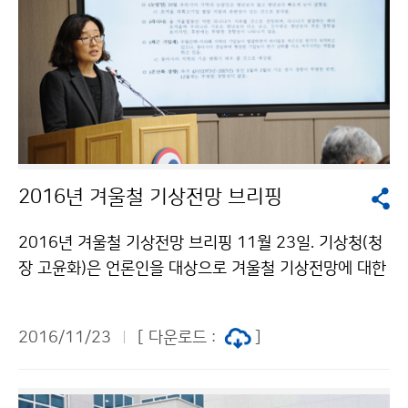
2016년 겨울철 기상전망 브리핑
2016년 겨울철 기상전망 브리핑 11월 23일. 기상청(청
장 고윤화)은 언론인을 대상으로 겨울철 기상전망에 대한
브리핑을 실시했습니다. [기온] 대체로 평년과 비슷하거
나 다소 낮은 기온 분포를 보이겠음. 기온 변화가 크겠으
2016/11/23
[ 다운로드 :
]
며, 찬 대륙고기압이 확장하면서 기온이 큰 폭으로 떨어질
때가 있겠음.[강수량] 평년보다 적겠으며, 맑고 건조한 날
이 많겠음.