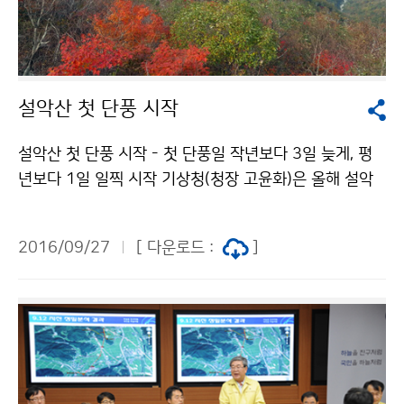
설악산 첫 단풍 시작
설악산 첫 단풍 시작 - 첫 단풍일 작년보다 3일 늦게, 평
년보다 1일 일찍 시작 기상청(청장 고윤화)은 올해 설악
산(1,708m)의 “첫 단풍”이 9월 26일 시작되었다고 밝혔
습니다. ´첫 단풍´은 정상에서부터 20% 가량 물들었을
2016/09/27
[ 다운로드 :
]
때를 말하며, ‘단풍 절정’은 산 전체로 보아 약 80% 물들
었을 때를 말합니다. ※첫단풍과 단풍절정 현황과 사진은
기상청 홈페이지(www.kma.go.kr)에서 확인하실 수 있
습니다. (기상청 홈페이지 > 날씨 > 관측자료