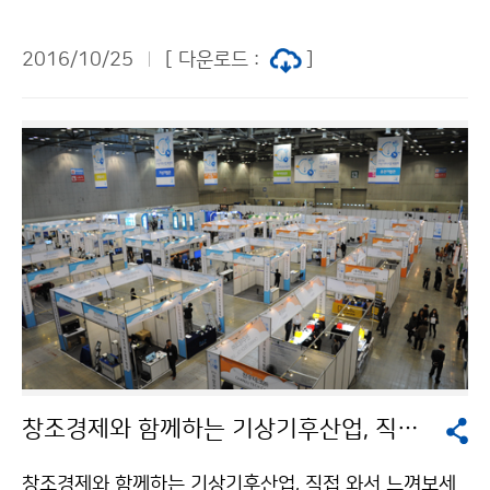
개최 기상청(청장 고윤화)은 한국전자통신연구원과 함께
10월 24일(월)부터 27일(목)까지 4일간 인천 송도 쉐라
2016/10/25
[ 다운로드 :
]
톤호텔에서 ‘2016년 국제 공동 기상위성 사용자 학술대
회’를 개최합니다. 이번 학술대회는 2018년 발사 예정인
천리안위성 2A호를 비롯해 기상위성 분야의 최신 기술교
류 및 다양한 활용방안을 모색하고자 마련되었습니다.
창조경제와 함께하는 기상기후산업, 직접 와서 느껴보세요!
창조경제와 함께하는 기상기후산업, 직접 와서 느껴보세