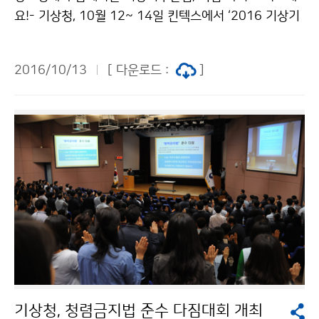
요!- 기상청, 10월 12~ 14일 킨텍스에서 ‘2016 기상기
후산업 박람회’ 개최 기상청(청장 고윤화)은 10월 12일
(수)부터 14일(금)까지 3일간 일산 킨텍스(KINTEX)에서
2016/10/13
[ 다운로드 :
]
‘2016 기상기후산업 박람회’를 개최합니다. 기업전시관,
체험·전시관 등 총 172개 부스에서 다양한 프로그램을
통해 기상기후산업 콘텐츠를 즐기며 체험할 수 있습니다.
기상청, 청렴금지법 준수 다짐대회 개최