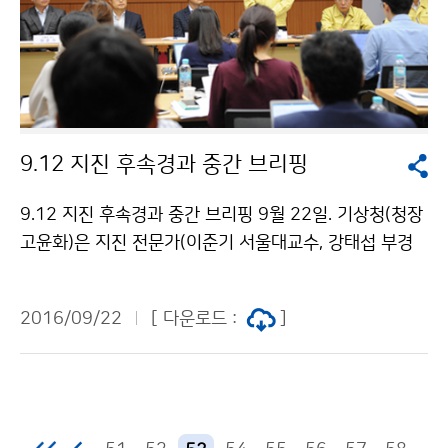
9.12 지진 후속경과 중간 브리핑
9.12 지진 후속경과 중간 브리핑 9월 22일. 기상청(청장
고윤화)은 지진 전문가(이준기 서울대교수, 강태섭 부경
대교수, 김광희 부산대교수)들과 함께 지난 12일 발생한
9.12지진(경주/규모5.8)에 대한 후속경과 중간 브리핑을
2016/09/22
[ 다운로드 :
]
발표했습니다.