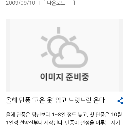
성자료 활용기술이 취약한 국가에 대한 기술 전수는 앞으
2009/09/10
[ 다운로드 :
]
로 한 제2부에서도 여러 가지 의견이 나와 관심을 모았다.
연산을 처리하는 계산능력) 2대와 2PB(PB : Peta Byte
로 통신해양기상위성 발사가 성공할 경우 세계 7번째 기
국립기상연구소 김백조 정책연구과장은 ‘남북한의 위험기
로 TB(Tera Byte)의 1024배)의 하드디스크, 4PB의 백
상위성 운영국이 되는 우리나라의 위상을 한층 높이는 계
상 발생 특성과 대응방안’ 주제발표를 통해 “기상재해와
업장비, 전후처리시스템 등 부대장비로 구성되어 있다. 현
기가 될 것”이라고 밝혔다. 한편 기상청은 위성 개발 및 위
기후변화 등 남북한 기상 협력을 통해 기후변화의 대응력
재 운영 중인 슈퍼컴퓨터 2호기에 비해 약 37배의 성능
성 관측자료의 수신, 분석, 가공, 공급 등의 역할을 할 국
을 높이고 홍수, 태풍, 황사 등의 위험기상 피해를 줄여야
을 가진 국내최고 수준의 컴퓨터이다. 가격은 약 547억원
가기상위성센터를 지난 4월 30일 충북 진천에 설립했다.
한다”고 밝혔다. 구체적으로 기상관측 및 레이더 자료의
(외자분 4천1백1십만US$, 내자분 33억 4천만원)이다.
대지 33,000㎡, 지하 1층, 지상 3층 규모인 국가기상위
교류 활성화, 국지 수치예측시스템 지원, 한반도 주변 4자
슈퍼컴퓨터는 충북 청원군 오창과학산업단지 소재 국가
성센터는 자료 처리용 대형 컴퓨터와 자료 저장을 위한 T
간(남, 북, 중, 일) 국제 위험기상 공동관측 실시, 한반도
기상슈퍼컴퓨터센터에 설치된다. 지난해 6월 기공식을 갖
eraByte급 자료저장시스템, 비상시 위성운영을 위한 위
그린에너지 협력체계 구축, 휴전선 접경지역 기후변화 공
고 현재 마무리 공사 중인 국가기상슈퍼컴퓨터센터는 오
성관제시스템을 구축하는 등 기상위성 관측시대의 개막
동감시센터 설립 등 기후정보허브 구축, 장기기후예측 및
는 12월에 개소할 예정이다. 슈퍼컴퓨터는 일기예보 서비
에 앞서 만반의 준비를 하고 있다. 문의 : 국가기상위성센
서해안기후변화 공동대응, 맞춤형 농업기상 정보 서비스
스를 위한 수치예보용 모델 연산에 사용된다. 수치예보모
터 위성자료분석팀 고수미 043-717-0236기상청 이
체계 개발·교류 강화 등을 주장해 눈길을 끌었다. ‘남북기
델은 대기 현상의 법칙을 방정식화 하여 컴퓨터 등을 이용
(가) 창작한 기상위성의 모든 것, 한국에서 배운다 저작물
올해 단풍 ‘고운 옷’ 입고 느릿느릿 온다
상협력 촉진을 위한 정책방안’을 발표한 과학기술정책연
해 복잡한 방정식의 해답을 찾는 것이다. 기상청은 기상기
은 "공공누리" 출처표시-상업적이용금지 조건에 따라 이
구원 이춘근 박사는 남북 상황을 고려하여 3단계로 기상
술력을 선진국 수준으로 향상시키기 위하여 세계 2위 수
용 할 수 있습니다.
올해 단풍은 평년보다 1~8일 정도 늦고, 첫 단풍은 10월
협력을 추진해야 한다고 주장했다. 1단계로 국제회의 개
준인 영국기상청의 상세하고 정교한 통합수치예보모델을
1일경 설악산부터 시작된다. 단풍이 절정을 이루는 시기
최, 국제기구를 통한 간접지원방안 모색 등을 통해 대화창
도입했으며, 이를 운영하는데 필요한 새로운 슈퍼컴퓨터