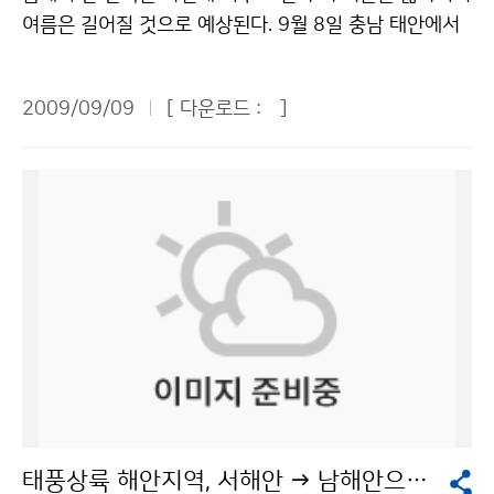
영향으로 맑은 날이 많아 일조량이 풍부하고 일교차가 클
기운 논설위원은 “남북기상협력은 서로가 이득인데 마다
청 이(가) 창작한 기상청, ‘국내최고’ 수준 최신 슈퍼컴퓨
여름은 길어질 것으로 예상된다. 9월 8일 충남 태안에서
것으로 예상됨에 따라 색이 고운 단풍을 기대할 수 있을
할 이유가 없지 않느냐”고 반문했다. 이번 워크숍을 통해
터 도입 저작물은 "공공누리" 출처표시-상업적이용금지
는 한반도의 기후변화를 주제로 한 흥미로운 학술행사가
것으로 예상했다. 식물(낙엽수)은 일 최저기온이 5℃ 이하
남북기상협력은 남북한 모두 이익을 얻을 수 있는 협력과
조건에 따라 이용 할 수 있습니다.
열렸다. 기상청이 충청남도, 황해경제자유구역청, 태안군
로 떨어지기 시작하면 단풍이 들기 시작한다. 단풍의 시작
제임이 확인됐다. 기상청은 “남북기상협력의 필요성에 대
2009/09/09
[ 다운로드 :
]
과 함께 개최한 ‘기후변화와 녹색성장’ 포럼이 그 현장이
시기는 9월 상순 이후 기온이 높고 낮음에 따라 좌우되며
한 사회적 공감대가 형성되어 한반도에서 발생하는 기후
다. 이날 포럼에서 기상청 박관영 기후변화감시센터장은
일반적으로 기온이 낮을수록 빨라진다. 단풍은 기온이 떨
변화와 재해경감에 남북이 협력하여 공동대응을 하는 날
‘기후변화’ 주제발표를 통해 21세기 말의 우리나라 기후
어지면서 잎 속의 엽록소가 분해되어 노란 색소인 카로티
이 하루속히 오기를 기대한다”고 밝혔다. 문의 : 북한기상
를 전망하고 감시망 확충, 기상자원화 기술 개발 등 기후
노이드(Carotenoid) 색소가 드러나게 되면 노란색으로,
전담팀 도민구 2181-0374기상청 이(가) 창작한 ""기상
변화 대응방안을 제시했다. 박관영 센터장은 “제4차 IPC
광합성 산물인 잎 속의 당분으로부터 많은 효소 화학반응
협력 하면 남북한 모두 자연재해피해 경감"" 저작물은 "공
C(기후변화에 관한 정부간 협의체) 보고서를 기초로 하여
을 거쳐 안토시아닌(Anthocyanin) 색소가 생성되면 붉
공누리" 출처표시-상업적이용금지 조건에 따라 이용 할
30년 평년값을 바탕으로 A1B 시나리오를 적용하여 분석
은색으로 나타나게 되며, 타닌(Tannin)성 물질이 산화 중
수 있습니다.
한 결과 2071~2100년 우리나라는 서해안 지역과 동해
합되어 축적되면 갈색이 나타나게 된다. 한편 기상청은 9
안 중부지역까지 아열대 기후구가 북상할 것으로 예상된
월 중순은 이동성고기압의 영향으로 일교차가 크겠으며,
다”고 소개했다. 아열대기후는 월평균 기온 10도 이상인
기온은 평년보다 다소 높은 경향을 보이고, 9월 하순은 이
달이 8개월 이상, 가장 추운 달의 기온이 18도 이하인 것
동성고기압의 영향을 주로 받아 기온이 평년보다 높겠다
을 말한다. ‘A1B 시나리오’는 2100년까지 지구 온도가
고 전망했다. 문의 : 기후예측과 나현종 2181-0481기상
태풍상륙 해안지역, 서해안 → 남해안으로 바뀐다
1.7~4.4℃ 상승하고, 이산화탄소 농도가 720ppm이며,