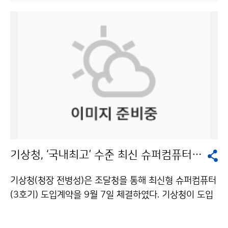
성)’는 2009년 말 발사할 예정이며, 36,000㎞ 적도 상공
는 정부와 지방자치단체, 민간단체 차원의 농업협력 방안
에서 약 7년간 기상관측, 해양관측, 통신임무를 복합적으
을 각각 제안했다. 정부 차원에서 단기적으로는 △식량지
로 수행하게 될 한국 위성이다. 이번 교육의 대상 국가는
원 △비료지원 △병해충 방제와 가축 질병 확산 방지를 위
네팔, 동티모르, 라오스, 미얀마, 방글라데시, 베트남, 스리
한 검역, 방역 등을 제시했다. 중기적으로는 북한의 농업
랑카, 인도네시아, 파키스탄, 피지, 필리핀, 몽골, 캄보디
생산성 향상과 농촌 주민의 삶의 질 향상을 목표로 △홍수
아, 파푸아뉴기니 등이다. 한국국제협력단(KOICA)의 지
피해 기반시설 복구, 수해방지 사업 △농촌 식수 및 농업
원으로 2007년부터 매년 개최하는 이 과정은 한국이 기
용수 개발 △가축 분뇨의 비료화를 통한 한반도의 양분 물
상위성으로 관측해 자료를 분배하는 영역 내에 위치한 아
질 균형을, 장기적으로는 한반도 농업의 안정과 녹색성장
시아와 태평양 지역 국가들에게 한국 기상위성 관측자료
을 목표로 △자연흐름식 용수개발사업 △황폐산지 복구
활용 기술을 전수하는 국제 교육 프로그램이다. 연수프로
와 조림 △농산물 유통 활성화를 위한 물적 기반을 조성해
그램은 위성관측내용, 위성자료처리, 국가기상위성센터
야 한다고 주장했다. 지방자치단체 차원의 농업협력방안
기상청, ‘국내최고’ 수준 최신 슈퍼컴퓨터 도입
지상국시스템 운영, 위성영상분석과 예보활용 등 기상위
으로 인도적 지원과 농업복구, 농촌개발사업의 조화 등이,
성 운영과 활용에 대한 이론과 실습교육 등으로 구성되어
민간단체 차원에서는 농자재·농기계 지원, 임업협력, 농
기상청(청장 전병성)은 조달청을 통해 최신형 슈퍼컴퓨터
있다. 또한 연수생들은 연수기간 중 한국항공우주연구원
업기반 복구 지원, 산림황폐화 복구 지원, 부업축산을 위
(3호기) 도입계약을 9월 7일 체결하였다. 기상청이 도입
등 국내 위성 관련기관과 산업 현장을 방문하고 다양한 한
한 소액대출사업, 소규모 농축산물 가공사업 지원 등이 필
하는 슈퍼컴퓨터는 크레이코리아인크社의 ‘Cray Baker’
국 문화를 체험할 예정이다. 국가기상위성센터는 “기상위
요하다고 덧붙였다. ‘남북기상협력의 방안과 효과’를 주제
시스템으로, 340Tflops(Tflops : 1초에 1조 번의 사칙