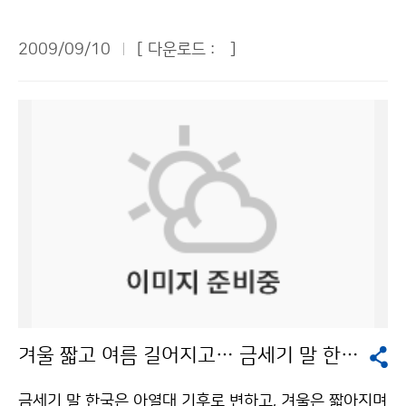
는 설악산이 10월 20일경, 내장산이 11월 5일경이 될
구를 유지하고, 2단계에서는 양자간 기상협력 회의, 실무
를 이번에 도입하기로 한 것이다. 기상청은 세계 9위 수준
전망이다. 기상청은 9일 ‘2009년 단풍 전망’을 통해 첫
교육, 북한 기상관련 장비 지원 등으로 상호 신뢰협력의
인 우리나라의 예보 정확도를 세계 6위 수준으로 향상시
2009/09/10
[ 다운로드 :
]
단풍 시기는 전국적으로 평년보다 1~8일 정도 늦을 것으
거점을 확보해야 한다고 설명했다. 3단계는 황사 및 관측
키기 위해 2008년 5월에 세계 2위 수준인 영국의 ‘통합
로 예상되며, 중부지방과 지리산은 10월 1~20일경, 남부
망의 공동 운영, 남북한 기상재해 공동대응센터 설립, 남
수치예보모델(UM, Unified Model)’을 도입했으며, 새로
지방은 10월 20일~11월 5일경에 단풍을 볼 수 있을 것
북한 공동 기상서비스 도입 등의 과제를 추진해 상호이익
도입하는 슈퍼컴퓨터 3호기에 이식하여 2010년부터 현
으로 예상된다고 밝혔다. 단풍 절정기도 대부분 평년보다
을 위한 기상공동체를 구축해야 한다고 말했다. 남북기상
업운영을 할 예정이다. 이와 함께 2009년부터 2013년
늦어 중부지방과 지리산에서 10월 24~29일에 나타날
협력의 효과를 분석한 과학기술정책연구원 이우성 박사
까지 5년간 30억원을 투자하여 100여 명의 수치예보 분
것으로 예상되며, 남부지방에서는 11월 상순에 나타날 것
는 남북기상협력의 사회·경제적 효과가 연간 최대 7274
야 전문기술 인력을 양성할 계획이다. 기상청 슈퍼컴퓨터
으로 예상했다. 단풍 시기는 산 전체 높이로 보아 2할 가
억 원(북한 2090억~4423억 원+남한 2185억~2851
운영팀은 “기상예보 정확도를 높이기 위해서는 슈퍼컴퓨
량 단풍이 들었을 때를 첫 단풍, 8할 가량 단풍이 들었을
억 원)에 이를 것으로 추산하고, 기상협력은 남북한 모두
터의 성능뿐만 아니라 날씨 예측 값들을 생산하는 소프트
때를 단풍 절정기로 본다. 구체적으로 단풍시기(첫 단풍
자연재해 피해를 상당부분 줄일 수 있는 유용한 정책수단
웨어인 수치예보모델의 성능도 우수해야 한다”고 밝혔다.
일/단풍 절정기)는 △설악산(10.1/10.20) △북한산(10.
이라고 강조했다. 패널토의에서 MBC 지윤태 기상부장은
한편, 크레이코리아인크社는 국가적으로 장래에 필요한
21/10.31) △속리산(10.18/10.26) △가야산(10.15/1
“남북기상협력을 논의하는 자리에 정작 북한 대표가 참석
수치예보분야의 전문 인력 양성을 위하여, 기상청과 함께
1.1) △내장산(10.23/11.5) △지리산(10.13/10.24)
할 수 없어 아쉽다”며 북한의 참여를 이끌어낼 수 있는 역
‘지구시스템연구센터(Earth System Research Cente
겨울 짧고 여름 길어지고… 금세기 말 한국은 ‘아열대 기후’
△무등산(10.26/11.7) △한라산(10.19/11.4) 등이다.
발상의 소재 개발을 주문했다. 서울대 박순웅 교수는 대북
r)’를 운영하면서 지구시스템모델링 연구를 지원하기로
(표물 참고) 기상청은 9월과 10월에는 이동성고기압의
접촉 협의전략을 단계적으로 설명했고, 매일경제신문 온
했다. 문의 : 슈퍼컴퓨터운영팀 임병철 2181-0543기상
금세기 말 한국은 아열대 기후로 변하고, 겨울은 짧아지며