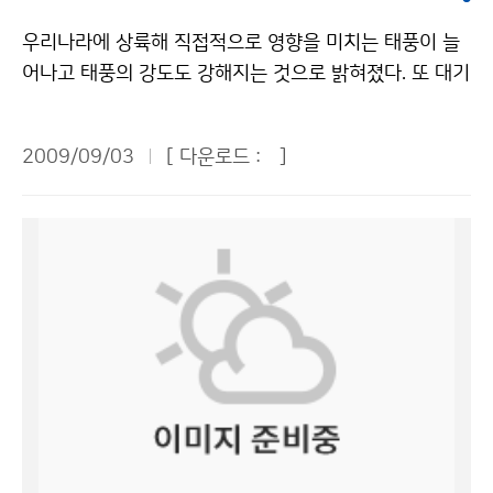
청 이(가) 창작한 올해 단풍 ‘고운 옷’ 입고 느릿느릿 온다
해수면이 21~48㎝ 상승하며, 모든 에너지 공급원이 균
저작물은 "공공누리" 출처표시-상업적이용금지 조건에
우리나라에 상륙해 직접적으로 영향을 미치는 태풍이 늘
형적 발전을 이룬다고 가정한 시나리오이다. 또한 21세기
따라 이용 할 수 있습니다.
어나고 태풍의 강도도 강해지는 것으로 밝혀졌다. 또 대기
말의 한반도 기온은 평년 대비 4도 상승하고 강수량은 1
질 개선, 수자원 확보, 적조발생 억제 등 태풍으로 인한 경
7% 증가할 것으로 전망했다. 극한 저온현상의 빈도는 줄
제적 효과도 상당한 것으로 나타났다. 지난 8월 21일 제
어드는 반면, 극한 고온현상의 빈도는 늘어나고, 강수량
2009/09/03
[ 다운로드 :
]
주에서 열린 ‘태풍의 사회·경제적 영향에 관한 워크숍’에
증가 추세와 더불어 호우 빈도도 증가할 것으로 예측했다.
서 김백조 국립기상연구소 정책연구과장은 ‘한반도 상륙
한반도에 카트리나와 같은 강력한 슈퍼태풍이 나타날 가
태풍의 재해와 사회·경제적 영향’ 주제발표를 통해 “195
능성도 높은 것으로 예상했다. 태풍의 강도를 결정짓는 가
0년대 이후 한반도에 상륙한 태풍의 진로, 강도, 빈도 특
장 중요한 요소 중 하나가 해수면 온도인데, 한반도 연안
성을 분석한 결과 태풍의 주 상륙 지역이 우리나라 서해안
온도가 갈수록 높아지고 있으며, 이는 곧 슈퍼태풍의 발생
에서 남해안으로 바뀌고 있으며 태풍이 발생하여 중국대
빈도가 높아짐을 의미한다는 설명이다. 태풍은 일반적으
륙을 거치지 않고 해양에 지속적으로 머물다가 한반도로
로 5등급으로 나눌 때, 4등급 이상을 슈퍼 태풍(초속 70
상륙하기 때문에 태풍의 강도가 강해지고 빈도도 증가하
m/s, 일강수량 1000 ㎜ 이상 폭우 동반하는 세기)으로
고 있다”고 밝혔다. 김 과장은 또 최근 6년간(2002~200
분류한다. 기후변화에 효과적으로 대응하려면 어떻게 해
7년) 한반도 영향 태풍(17개)으로 인한 사회·경제적 영
야 할까. 박관영 기후변화감시센터장은 한반도의 온실가
향을 수자원확보(7,103억원), 대기질 개선(918억원), 적
스 감시를 위한 기후변화 감시망을 지속적으로 확대하고,