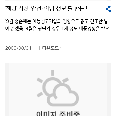
조발생 억제(31억원) 측면에서 조사한 결과 총 8,052억
국가표준 기후변화 시나리오를 개발해야 한다고 주장했
‘해양 기상·안전·어업 정보’를 한눈에
원의 사회·경제적 가치가 있는 것으로 산정됐다고 주장했
다. 인공증설, 인공강우와 같은 기상자원화 기술의 개발
다. 최근 6년 동안 연간 약 2조원의 태풍 피해(소방방재
필요성도 제기했다. 최근 4~5년 주기로 발생하는 가뭄에
‘9월 중순에는 이동성고기압의 영향으로 맑고 건조한 날
청, 2007년)가 발생한 것을 고려하면 태풍의 혜택은 그
대비하여 인공적으로 눈과 비를 내리게 하는 기술을 개발
이 많겠음. 9월은 평년의 경우 1개 정도 태풍영향을 받으
피해액의 최소 약 8%에 달한다고 설명했다. 심재현 국립
하고, 안개로 인한 교통사고와 물류지연 등 경제적 피해를
므로 사전대비 필요. 가을철 성어기로 접어드는 9월에는
방재연구소 방재연구실장은 ‘태풍 재해의 현황과 전망’ 주
줄이기 위해 안개를 제거하는 기술도 필요하다는 것이다.
조업 어선 숫자가 대폭 증가하여 어선 충돌, 기관고장 등
제발표에서 “극한홍수의 피해규모를 최소화하기 위해 중
2009/08/31
[ 다운로드 :
]
한편 기상청은 기후변화감시센터(안면도)를 비롯하여 고
해양사고가 많으므로 각별한 주의 필요. 9월 수온은 평년
앙과 지방의 역할분담, 지역주민의 참여 강화, 실용 과학
산기후감시소(제주), 울릉도기상대 등 10여 곳에서 이산
에 비해 동해와 남해는 1℃ 정도 높으며, 서해는 평년과
적 연구기능 강화를 연계한 선진형 홍수방어 패러다임을
화탄소, 메탄, 산성도, 미세입자, 유해자외선 등 기후변화
비슷, 제주도 주변 해역을 중심으로 서해중부 및 동해남부
도입하고 홍수방어 대책에 대한 사회·정치적 파급효과와
와 관련한 34개 요소를 감시하고 있다. 문의 : 기후변화감
해역까지 어장이 형성될 것으로 예상. 노무라입깃해파리
경제성, 지역특성, 주민선호도를 함께 고려한 종합적인 검
시센터 박종경 041-674-6420기상청 이(가) 창작한 겨
는 9월까지 지속…’. 위 자료는 기상청과 해양경찰청, 국
토가 필요하다”고 말했다. ‘한반도 영향 태풍의 기후학적
울 짧고 여름 길어지고… 금세기 말 한국은 ‘아열대 기후’
립수산과학원이 발표한 ‘9월 연근해 선박 기상정보’의 일
특성’ 주제발표를 한 김태룡 기상청 국가태풍센터장은 “8
저작물은 "공공누리" 출처표시-상업적이용금지 조건에
부이다. 연근해 선박정보는 이처럼 해양 및 어업과 관련한
월 중순까지 발생한 태풍은 총 10개이며, 5월과 6월에 각
따라 이용 할 수 있습니다.
깊이 있는 기상정보와 해양안전정보를 수록하고 있다. 연
각 2개로 평년(1971-2000년) 1개와 1.7개에 비해 많
근해 선박을 위한 특화된 기상정보가 매월 제공된다. 기상
았지만, 7월과 8월은 각각 2개와 4개로 평년 4개와 5.5
청과 해양경찰청, 국립수산과학원은 연근해 선박 안전운