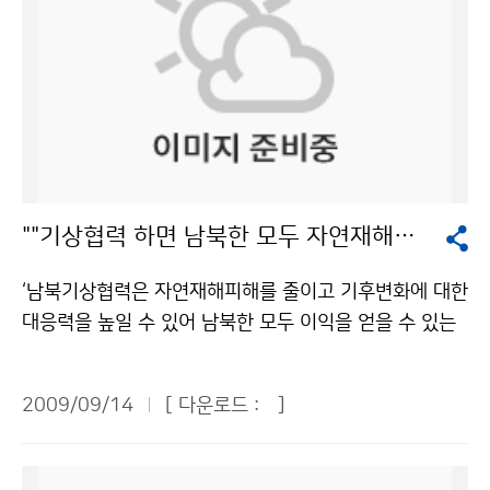
""기상협력 하면 남북한 모두 자연재해피해 경감""
‘남북기상협력은 자연재해피해를 줄이고 기후변화에 대한
대응력을 높일 수 있어 남북한 모두 이익을 얻을 수 있는
협력과제이다’. 북한의 황강댐 방류로 소중한 목숨이 희생
된 가운데, 한반도에서 진행되고 있는 기후변화 문제의 공
2009/09/14
[ 다운로드 :
]
동대응과 해마다 반복되는 위험기상의 피해 예방 등 남북
기상협력을 활성화하기 위한 다양한 방안을 모색하는 자
리가 마련되어 주목된다. 9월 9일 기상청과 과학기술정책