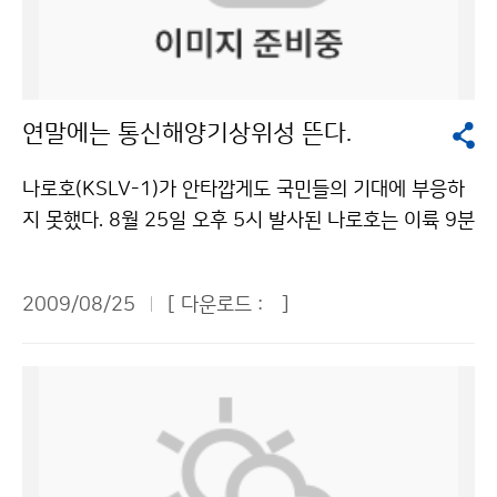
상이한 기준의 통일을 위하여 국가 기본풍속지도를 작성
명 이상이 참가할 정도로 성황을 이뤘다. 미래의 예보관을
보는 시기별로 많은 해양사고의 유형과 대책, 기상에 따른
하는 한편, 지역별 상세시설기준을 마련하여, 피해 시 즉
꿈꾸는 청소년과 대기과학 전공 대학생, 일기예보에 관심
운항관리 시 유의점, 해역별 어선 조업, 과거 주요 해양사
각적으로 복구할 수 있도록 국가 위험도지도를 작성할 필
이 많은 일반인 등 참가자들의 직업분포는 다양했다. 경시
고 등을 소개한다. 이 시기에 어떤 선박들이 무슨 조업을
요가 있다”고 말했다. 김정수 국립환경과학원 대기환경연
대회는 인터넷(http://nalssijabi.kma.go.kr)을 통해 진
하고, 어떤 사고가 많았는지 한눈에 알 수 있다. 국립수산
연말에는 통신해양기상위성 뜬다.
구과장은 ‘태풍 시즌 동안 대기질 변동과 개선효과’ 주제
행됐다. 참가자들은 각종 관측자료를 바탕으로 다음날의
과학원이 맡고 있는 어업 기상정보는 해역별 예상수온 ,
발표를 통해 “최근 5년간(2004-2008년) 우리나라에 영
기상예보와 예보산출근거를 제출했다. 예보항목은 하늘상
어장별 예상되는 어황, 해파리 적조 등 어업 관련된 유의
나로호(KSLV-1)가 안타깝게도 국민들의 기대에 부응하
향을 준 19건의 태풍이 대기질에 미치는 영향을 조사한
태, 풍향, 풍속, 기온, 일강수량 등 5가지. 고등학생부는 지
사항을 설명한다. 연근해 선박 기상정보는 기후변화 및 해
지 못했다. 8월 25일 오후 5시 발사된 나로호는 이륙 9분
결과 미세먼지의 개선효과가 크게 나타나고 태풍 영향권
난 5월 18일부터 6월 28일까지 42일간 사이버 경시대
양변화로 인한 위험기상과 이상현상의 빈발로 해양, 수산,
뒤 고도 306㎞에서 과학기술위성 2호와 분리돼야 했지
하에서는 10μg/m3내외까지 낮아졌다”고 밝혔다. 태풍
회를 치렀다. 대학부와 일반부의 경우 지난 3월 16일부터
해운 분야에 공통정보를 효과적으로 제공할 필요가 있다
만, 목표궤도보다 36㎞ 높은 곳에서 분리됐다. 길이 33
의 이동경로별 효과를 분석한 결과, 대한해협을 통과하여
8월 2일까지 140일간 매주 화, 목, 토요일에 일기예보를
2009/08/25
[ 다운로드 :
]
는 데 3개 기관 사이에 공감대가 형성됨으로써 탄생했다.
m, 지름 2.9m인 나로호는 과학기술위성 2호를 우주로
동해로 빠져나가는 경우와 한반도 내륙으로 상륙하는 경
만들었다. 사이버 경시대회 성적우수자 100여 명을 대상
해양분야 고객 편의와 소통 향상은 물론, 어민소득 증대,
쏘아 올리기 위한 소형발사체였다. 러시아의 1단 로켓에
우에 대기질 개선효과가 매우 크게 나타나는 반면, 서해상
으로 집합경시대회를 갖는 등 대학부와 일반부의 대회는
해양사고 예방에 많은 도움을 줄 것으로 기대된다. 실제로
우리의 기술력이 더해진 우리나라 최초의 우주발사체였
으로 유입되는 경우는 태풍이 쉽게 온대성 저기압으로 바
고등학생부보다 훨씬 엄격했다. “날씨 예보를 하는 게 그
해양에서 기상악화로 인한 선박충돌 사고(‘95년 씨프린
기에 ‘정상궤도 진입 실패’는 충격적이고 아쉬움도 더욱
뀌어 정체된 채 많은 비를 내리기 때문에 영향권 하에서는
리 쉬운 게 아니란 걸 느꼈습니다. 기상 예보가 단순히 하
스호, ’07년 태안 유조선 등), 이상파랑·너울 등의 이상현
크다. 그러나 실망할 필요는 없다. 우리에게는 또 하나의
낮은 오염도를 보였으나 곧 고농도가 나타나는 특징을 보
늘만 쳐다보고 하는 게 아니라 예보가 이뤄지기까지 많은
상에 따른 사고(´07년 영광 4명, ’08년 보령죽도 9명 사
기대주가 있다. 그 주인공은 연말에 발사될 예정인 ‘통신
인다고 덧붙였다. 이번 워크숍에서는 태풍의 특성(진로,
과정을 거친다는 것을 깨달은 유익한 시간이었습니
망) 등 지난 5년(2004~2008년) 동안 해양사고로 총 1,