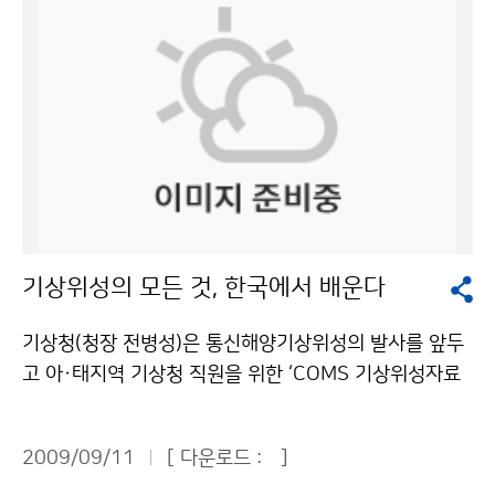
연구원은 서울 동작구 신대방동 전문건설회관에서 ‘남북
기상협력의 사회경제적 효과에 관한 워크숍’을 열었다.
‘남북기상협력의 필요성’을 주제로 한 제1부 행사에서 기
상청 북한기상전담팀 도민구 사무관은 ‘남북기상협력 현
황과 과제’ 주제발표를 통해 “남북실무접촉 등 직접 당사
자간의 대화를 통한 남북기상협력과 국제기구, 비정부기
구와 같은 민간부문을 활용한 협력 등 남북간의 직·간접
협력을 병행할 필요가 있다”고 강조했다. 한국환경정책평
가연구원 명수정 박사는 ‘북한의 홍수 피해 특성과 남북협
기상위성의 모든 것, 한국에서 배운다
력 방안’ 주제발표에서 “향후 기후변화의 심화로 홍수 등
자연재해 피해가 더욱 커질 것으로 예상된다”며 “북한의
기상청(청장 전병성)은 통신해양기상위성의 발사를 앞두
자연재해 피해 예방과 저감, 한반도의 기후변화 적응을 위
고 아·태지역 기상청 직원을 위한 ‘COMS 기상위성자료
해 북한지역의 기상관측소를 확대하고 기상관련 정보를
활용능력 향상 과정’을 9월 7일부터 23일까지 3주 과정
공유하는 등 남북 기상협력이 적극 추진되어야 한다”고
으로 운영하고 있다. ‘COMS(Communication, Ocea
주장했다. ‘북한의 농업기반 현황과 남북 협력을 위한 정
2009/09/11
[ 다운로드 :
]
n, and Meteorological Satellite, 통신해양기상위
책적 시사점’을 발표한 한국농촌국제연구원 권태진 박사