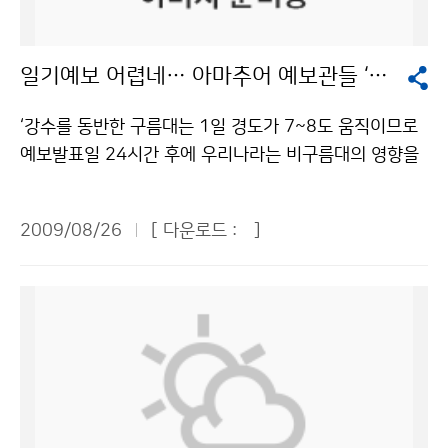
개에 비해 적게 발생했다”고 말했다. 태풍이 평년에 비해
행을 위한 종합정보를 9월부터 제공한다고 31일 밝혔다.
적게 발생한 이유는 태풍 발생의 요람인 필리핀 동부 해역
연근해 선박 기상정보는 해양, 수산, 해운 분야에서 필요
의 해수면 온도가 평년에 비해 고온상태를 보여 대류활동
일기예보 어렵네… 아마추어 예보관들 ‘진땀’
로 하는 정보들을 3개 정부기관이 공동협력을 통해 생산
은 활발했으나, 저위도 지역의 상승기류를 감소시키는 흐
한다는 점에서 주목받고 있다. 연근해 선박 기상정보는 △
름에 의해 태풍으로 발달하는 열대저기압의 수가 적기 때
‘강수를 동반한 구름대는 1일 경도가 7~8도 움직이므로
이 달의 해양기상특성(기상청) △해양 안전정보(해양경찰
문으로 분석했다. 이종태 경기대(건설공학과) 교수는 ‘태
예보발표일 24시간 후에 우리나라는 비구름대의 영향을
청) △어업 기상정보(국립수산과학원) 등 크게 세 부분으
풍에 따른 도시 홍수발생 현황과 대책’ 주제발표에서 “인
받을 것이다. 850hpa 이상 상공의 바람깃을 보조일기도
로 구성된다. 해양기상특성은 해상의 대기 상태, 해상의
위적 요인에 의한 불투수면적의 증가로 도시 수문환경이
에서 참고한 후, 경도 30을 적용하면 서울은 남서풍 계열
평균풍향·풍속, 태풍 정보 등을 중심으로 풍부한 기상 관
2009/08/26
[ 다운로드 :
]
변화함으로써 홍수 도달시간이 단축되고, 홍수량과 홍수
의 바람이 강하게 불겠다. 일기도에서 예보지역 왼쪽에서
련 상식을 담고 있다. 동해, 서해, 남해 등 해역별 예상 풍
위가 높아져 결국 태풍 등에 의한 도시형 홍수 재해로 이
부터의 기온변화와 기상실황표에서 전날과 금일의 최고
향·풍속·파고 등의 상세한 해양기상 자료를 알기 쉽게 설
어지기 때문에 지하공간에 대한 침수방지 대책을 수립하
기온을 참고한 후 예상도에서 예보일 15시의 상층온도를
명한다. 뿐만 아니라 백중사리, 이안류 같은 기상 상식과
고 기준제정 이전에 설치된 시설에 대해서는 수방기준을
확인한 후 850hpa 표준고도 1500m를 감안하여 습윤
안전 상식도 전달한다. 기상청은 부이, 등표 등을 통해 수
갖추도록 지도할 필요가 있다”고 주장했다. 권순덕 전북대
단열감률을 적용해 지상온도를 구하면 26℃ 정도가 될 것
집한 해양기상관측자료와 수치파랑모델 자료(월별 해상
(토목공학과) 교수는 ‘태풍에 동반된 강풍피해 특성’ 주제
이다’. 최근 열린 ‘제6회 전국 아마추어 일기예보 경시대
풍, 파랑 평균자료 등), 한반도 주변해역 위성 수온, 해무
발표에서 “2000년 이후 태풍의 강한 바람에 의한 피해가
회’의 참가자가 작성한 예보산출근거의 일부다. 기상청이
분포도 등 다양한 기상자료를 바탕으로 해양기상특성 부
증가함에 따라 내풍 성능에 대한 인증제를 도입하고, 각기
기상과학의 대중화를 위해 마련한 경시대회에는 1,300
분을 담당하게 된다. 해양경찰청이 제공하는 해양 안전정