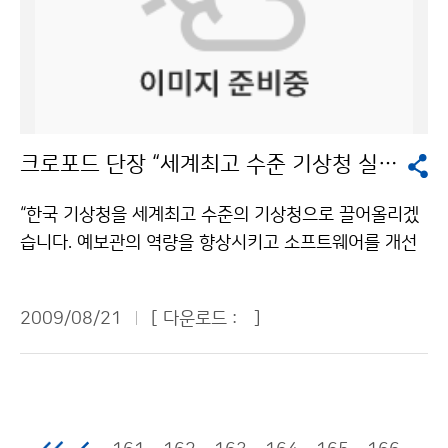
해양기상위성’이다. 통신해양기상위성은 과학기술위성 2
빈도, 강도 등)에 따른 정확한 피해(홍수, 강풍, 연안침수
다.”(김재성·동탄고 1학년) “슈퍼컴퓨터가 일기예보를 해
431명의 인명피해가 발생했다. 연근해 선박 기상정보는
호와 같은 위성이지만 기능은 크게 다르다. ‘닮은 꼴’이면
등)와 혜택의 기준, 태풍의 피해 최소화와 혜택의 극대화
서 결과를 내주고 예보관은 발표만 하는 줄 알았는데 해보
매월 말일 보도자료의 형태로 홈페이지를 통해 발표하고,
서 하는 일은 다른 두 위성의 차이점을 알아보자. 나로호
방안 등이 중점적으로 논의됐다. 기상청은 워크숍에서 제
니까 그런 걸 아니란 걸 알게 됐습니다.(조예슬·인일여고
각종 보도매체, 이메일 등을 통해 국민들에게 전달된다.
에 탑재돼 우주로 날아가려던 위성은 ‘과학기술위성 2
시된 다양한 의견들을 향후 우리나라의 태풍 예·특보업무
2학년) 경시대회 참가자들은 대회를 통해 일기예보가 얼
기상청은 향후 고객이 필요한 필수 정보로 자리매김 될 수
호’였다. 마이크로파 라디오미터 주탑재체와 레이저 반사
개선과 자연재해 관리 정책수립 등에 활용할 계획이다. 문
마나 어려운가를 실감했다고 이구동성으로 말했다. 일기
있도록 정기적인 설문조사를 통해 정보 내용을 발전시켜
경 부탑재체를 싣고 고도 700~800㎞ 내외에서 지구의
의 : 국립기상연구소 정책연구과 김정윤 6712-0237기
도에 표시되는 많은 기호들이 무슨 뜻인지 몰라 당황했고,
크로포드 단장 “세계최고 수준 기상청 실현” 출사표
나갈 계획이다. 기상청 해양기상과는 “맞춤형 해양기상정
남쪽에서 북쪽으로 회전하는 궤도를 운행할 예정이었다.
상청 이(가) 창작한 태풍상륙 해안지역, 서해안 → 남해안
관측자료를 분석하는 등 일기예보 산출 과정이 의외로 복
보 제공을 통해 월별, 계절별로 위험기상으로 인한 해양사
우선 두 위성은 덩치부터 다르다. 과학기술위성 2호가 무
으로 바뀐다 저작물은 "공공누리" 출처표시-상업적이용
잡해 진땀을 흘렸다고 털어놨다. 일기예보 경시대회는 지
“한국 기상청을 세계최고 수준의 기상청으로 끌어올리겠
고를 예방하고, 수요자 입장에서 문제 해결에 도움을 줄
게 100㎏의 소형위성인데 비해, 통신해양기상위성은 2,5
금지 조건에 따라 이용 할 수 있습니다.
난 2004년 제1회 대회를 시작으로 올해까지 여섯 차례
습니다. 예보관의 역량을 향상시키고 소프트웨어를 개선
수 있는 해양 및 해양기상 관측데이터, 특성정보, 타 기관
00㎏이나 되는 중형급 위성이다. 활동 영역도 다르다. 과
개최됐다. 2회까지는 대학생부만 열렸고, 2006년 제3회
해 레이더를 통합 운영하는 방안을 찾고, 기상청이 리더십
통계자료 등을 수집·분석하여 해양기상정보를 생산할 계
학기술위성 2호는 남극과 북극을 오가는 극궤도 위성이
대회부터는 일반인까지 문호가 확대됐고, 2008년부터는
을 발휘하면서 민간 기상업체와도 긴밀히 공조하겠습니
획”이라고 밝혔다. 문의 : 해양기상과 장태규 2181-074
다. 반면, 통신해양기상위성은 적도상공 3만6,000㎞ 지
2009/08/21
[ 다운로드 :
]
고등부도 신설됐다. 교내 과학반 등 특별활동과 연계하여
다.” 케니스 크로포드(65) 기상청 기상선진화추진단장은
5기상청 이(가) 창작한 ‘해양 기상·안전·어업 정보’를 한
점에서 운영되는 정지궤도위성이다. 발사지역도 다르다.
인터넷으로 일기예보 경시에 참여할 수 있도록 한 결과,
21일 오전 기상청에서 열린 기자회견에서 한국 기상청의
눈에 저작물은 "공공누리" 출처표시-상업적이용금지 조
소형 위성인 과학기술위성 2호는 전남 고흥의 나로우주
고등부 대회에 참가하는 학생들이 갈수록 크게 늘어나고
선진화를 향한 강한 의지를 드러냈다. 크로포드 단장은 오
건에 따라 이용 할 수 있습니다.
센터에서 나로호를 통해 발사됐지만 통신해양기상위성은
있다. 대학부 금상을 수상한 김재훈(연세대) 씨가 기상에
클라호마대 기상학과 석좌교수로 20년간 재직하고, 미국
대형 발사체를 갖춘 해외에서 발사된다. 통신해양기상위
관심을 갖게 된 계기는 특이했다. 엄청난 재산피해와 인명
기상청에서 30여 년간 예보 업무에 종사해온 대기과학