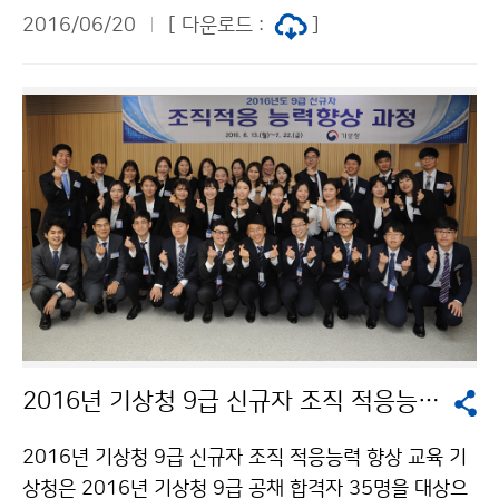
통하기 위해 6월 19일(일)부터 22일(수)까지 서울 삼성
2016/06/20
[ 다운로드 :
]
동 코엑스에서 열리는 ‘2016 정부3.0 국민체험마당’ 에
참여합니다. 이번 행사에서 ‘날씨 영향예보’ 스마트관 및
‘날씨 빅데이터’ 데이터관 등 2개 부스와, 모습과 날씨변
화를 한눈에 볼 수 있는 3차원 입체영상인 ‘지구온’과 기
상캐스터를 직접 체험해 볼 수 있는 ‘날씨방송 체험관’을
운영합니다. 고윤화 기상청장은 “이번 정부3.0 국민체험
마당 행사가 국민 행복과 편의를 위한 기상청의 정책추진
노력을 알릴 좋은 기회이며, 앞으로도 정부3.0 가치에 부
합하는 국민 맞춤형 기상서비스 제공을 위해 끊임없이 노
력하겠습니다.” 라고 밝혔습니다.
2016년 기상청 9급 신규자 조직 적응능력 향상 교육
2016년 기상청 9급 신규자 조직 적응능력 향상 교육 기
상청은 2016년 기상청 9급 공채 합격자 35명을 대상으