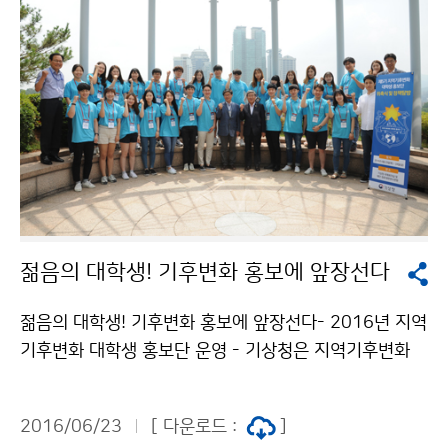
은 2006년부터 기상정보의 활용 확대와 기상산업 진흥
을 목적으로 시작되었으며, △기상정보 활용 △기상산업
진흥 △아이디어 제안 등 3개 부문으로 나누어 시상합니
다. 이번 기상산업대상 대상(국무총리상)은 기상정보 활
용 부문에서 가장 높은 점수를 받은 ´대상FNF㈜´로 선정
됐습니다. 또한 이와 관련해 ´기상정보를 활용한 경제적
가치 창출´이라는 주제로 언론인 정책 브리핑도 실시하였
습니다.
젊음의 대학생! 기후변화 홍보에 앞장선다
젊음의 대학생! 기후변화 홍보에 앞장선다- 2016년 지역
기후변화 대학생 홍보단 운영 - 기상청은 지역기후변화
과학정보에 대한 이해확산을 위하여 "지역기후변화 대학
생 홍보단" 을 운영하고 있습니다. 올해에는 총 10팀(29
2016/06/23
[ 다운로드 :
]
명)이 5기 홍보단으로 위촉되었으며, 8월까지 기후변화