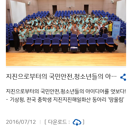
국민안전처와 밥상공동체연탄은행이 함께 추진하고 있다.
기상청은 기후변화로 매년 폭염강도가 높아지고 있는 상
황인만큼 관계부처와 지역사회, 기업 등과 민관협력을 강
화해 폭염피해 예방을 위한 홍보를 확대하겠습니다.
지진으로부터의 국민안전,청소년들의 아이디어를 엿보다!
지진으로부터의 국민안전,청소년들의 아이디어를 엿보다!
- 기상청, 전국 중학생 지진지진해일화산 동아리 ‘땅울림’
결성식 개최 - 기상청(청장 고윤화)은 7월 9일(토), 전국
각지의 중학교 지도교사와 학생으로 구성된 총 30팀, 16
2016/07/12
[ 다운로드 :
]
5명의 땅울림 동아리 단원들이 참석한 가운데 중학생 지