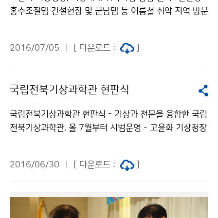
홍수조절댐 건설현장 및 군남댐 등 여름철 취약 지역 방문
- 고윤화 기상청장은 7월 5일(화), 여름철 기상재해 취약
지역 점검 차 경기도 연천군 한탄강 홍수조절댐 건설현장
2016/07/05
[ 다운로드 :
]
과 군남댐을 직접 방문해 댐 건설 추진 상황 및 수해방지
종합대책에 대한 설명을 들었습니다.. 고 청장은 다가올
장마와 위험기상에 대한 인식을 높이고, 집중호우 시 계획
국립전북기상과학관 현판식
저수와 댐 방류로 홍수피해를 예방해 줄 것을 당부했습니
다.
국립전북기상과학관 현판식 - 기상과 천문을 융합한 국립
전북기상과학관, 올 7월부터 시범운영 - 고윤화 기상청장
은 6월 30일(목) 기상청과 정읍시의 융합행정으로 구축
한 ‘국립전북기상과학관’ 현판식에 참석하였습니다. 국립
2016/06/30
[ 다운로드 :
]
전북기상과학관은 현재 △천체투영관 △기상기후전시실
△지구환경 3차원가시화시스템 △천체관측실로 구성되
어 있으며, 7월부터 시범 운영을 거쳐 △기상현상 가상현
실체험시설 △다면영상체험관 △야외기상과학마당 조성