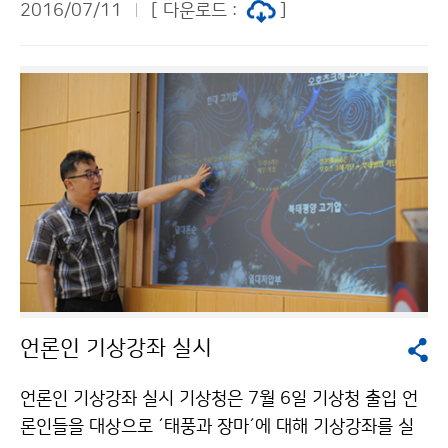
2016/07/11
[ 다운로드 :
]
력을 향상하고 국제적 예보관 양성을 위해 공적개발원조
(ODA) 사업으로 운영되며, 수치예보 이론과 실습, 위험기
상 조기감시 역량, 영향예보 등에 대해 현지 적용 중심으
로 교육을 하게 됩니다.
언론인 기상강좌 실시
언론인 기상강좌 실시 기상청은 7월 6일 기상청 출입 언
론인들을 대상으로 ´태풍과 장마´에 대해 기상강좌를 실