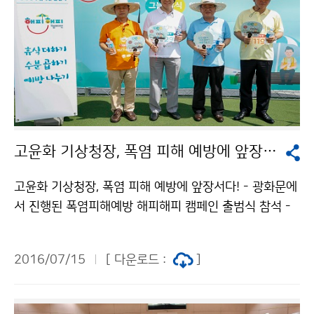
고윤화 기상청장, 폭염 피해 예방에 앞장서다!
고윤화 기상청장, 폭염 피해 예방에 앞장서다! - 광화문에
서 진행된 폭염피해예방 해피해피 캠페인 출범식 참석 -
고윤화 기상청장은 7월 15일(금), 광화문 광장에서 열린
폭염 피해예방을 위한 ‘해피해피 캠페인’ 출범식에 참석했
2016/07/15
[ 다운로드 :
]
습니다. ※ 해피해피 캠페인 : ‘여름엔 해(태양)를 피하고
행복해지자’는 의미로, 폭염의 위험성과 행동요령을 알려
온열질환 피해를 최소화하기 위해 기상청‧보건복지부‧