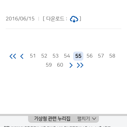
로 9급 신규자 조직 적응능력 향상 교육을 실시합니다. 지
난 6월 13일 입교식을 시작으로 7월 22일까지 6주에 걸
2016/06/15
[ 다운로드 :
]
쳐 예비 공직자의 기본자세와 기상청 비전 공유 및 조직문
화 이해 교육 등이 진행됩니다. 이번 교육이 신규자들의
공직가치관 함양은 물론 기상업무를 체계적으로 습득할
수 있는 기회가 되기를 바랍니다.
51
52
53
54
56
57
58
55
59
60
기상청 관련 누리집
펼치기