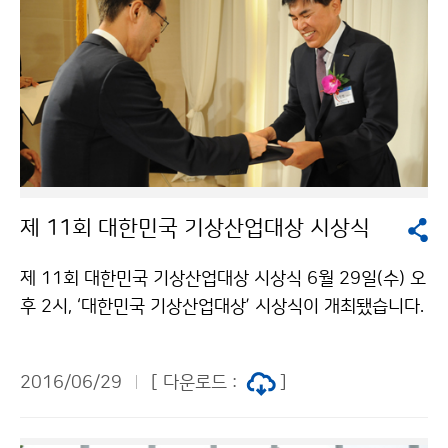
이 완료되는 12월에 정식 개관할 예정입니다. 국립전북기
상과학관은 천문과 기상이 융합된 특화된 과학관으로 청
소년들에게는 천문뿐만 아니라 기상인 체험전문 교육관
으로서의 역할을 톡톡히 해낼 것으로 기대됩니다.
제 11회 대한민국 기상산업대상 시상식
제 11회 대한민국 기상산업대상 시상식 6월 29일(수) 오
후 2시, ‘대한민국 기상산업대상’ 시상식이 개최됐습니다.
※대한민국 기상산업대상기상정보를 기업경영에 활용한
사례, 기상산업 육성 및 국가경쟁력 강화에 기여한 사례,
2016/06/29
[ 다운로드 :
]
기상산업 신사업・신기술・정책개발 아이디어를 발굴・시상
하여 기상정보의 경제적 가치에 대한 국민적 인식을 제고
하는 시상 올해로 11회째를 맞는 대한민국 기상산업대상