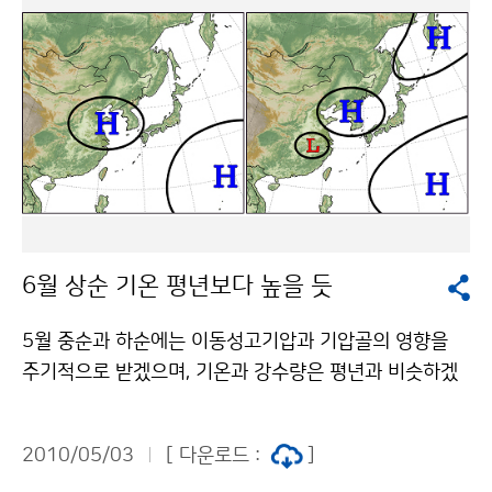
으로 연수사업을 실시해오고 있고, 연수생들과 KOICA로
부터 높은 평가를 받고 있다. 2009년까지 외국인 연수과
정 참가인원은 48개국 284명이다. 이번 연수과정은 세
계기상기구(WMO)로부터 세계 최고 수준으로 인정받고
있는 우리나라의 정보통신기술을 바탕으로 개발도상국의
기상분야 정보통신기술 역량 강화를 목적으로 하고 있다.
연수프로그램은 기상정보통신기술(ICT)를 활용한 기상업
무, 기상기술 발전정책 등으로 크게 나누어, 네트워크·자
료관리·서버 운영과 같은 기본적인 기술에서부터 종합기
6월 상순 기온 평년보다 높을 듯
상정보시스템·지리정보시스템 활용·차세대 기상기술 환
경 등 최신 기술이 소개된다. 연수 참가자들은 ICT 관련기
5월 중순과 하순에는 이동성고기압과 기압골의 영향을
관, 산업현장 탐방을 통해 최첨단 정보통신기술을 체험하
주기적으로 받겠으며, 기온과 강수량은 평년과 비슷하겠
고, 한국 가정 방문, 전통공연 관람 등을 통해 우리의 문화
다. 남쪽 기압골의 영향으로 한두 차례 많은 비가 오겠다.
를 접해보는 기회를 갖게 된다. 기상청은 향후 남아시아뿐
6월 상순에는 이동성고기압의 영향을 주로 받겠으며, 남
만 아니라 기타 아시아국가와 아프리카 국가까지 확대하
2010/05/03
[ 다운로드 :
]
서기류가 유입되면서 일시적으로 고온현상이 나타날 때
여 지속적인 기상기술 교육훈련 지원으로 국제 사회에 ‘기