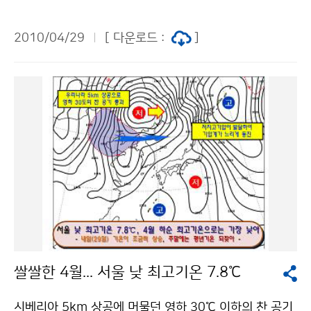
기관의 재난관리 담당자 핸드폰에 문자로 4월 30일부터
제공한다. 기상청의 낙뢰정보 문자서비스는 2007년 11
2010/04/29
[ 다운로드 :
]
월부터 서울·경기지역의 유관기관을 대상으로 시범적으
로 운영하였으며, 2008년 6월부터 지역을 전국으로 확
대하면서 한국전력공사와 국립공원관리공단 등 일부기관
에만 제한적으로 제공해 왔다. 최근 낙뢰로 인한 재산, 인
명 피해가 자주 발생하면서 정부에서는 낙뢰피해를 최소
화하기 위하여 “자연재해대책법(‘09.7.1)”에 낙뢰를 자연
재해의 범주에 포함시켜 적극적으로 대응하고 있다. 기상
청은 범정부적인 노력에 부응하기 위하여 2009년 10월
낙뢰문자서비스 시스템을 개선하여 신속한 낙뢰정보 생
산체계를 구축하고, 유관기관에 제한적으로 제공되던 낙
뢰정보를 재난관리책임기관과 유관기관으로 확대하여 낙
뢰피해를 최소화할 계획이다. 이번 확대 시행으로 낙뢰로
쌀쌀한 4월... 서울 낮 최고기온 7.8℃
인한 직접적인 인명 피해와 전력 공급 체계가 낙뢰를 맞아
전력 공급이 끊기는 등 간접적인 피해를 예방하고, 낙뢰에
시베리아 5km 상공에 머물던 영하 30℃ 이하의 찬 공기