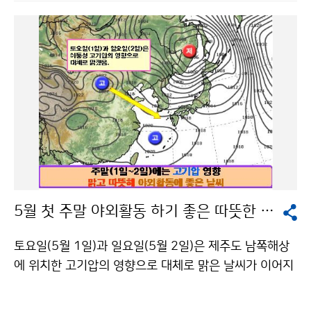
가 있겠다. 기온은 평년보다 높겠고, 강수량은 평년과 비
여하는’ 협력을 적극 실천할 계획이다. 문의 : 인력개발담
슷하겠다. 평 균 기 온 강 수 량 5월 중순 평년(12~18℃)
당관실 손성화 2181-0568기상청 이(가) 창작한 남아시
과 비슷하겠음 평년(27~80㎜)과 비슷하겠음 5월 하순
아 국가에 선진기상통신 기술 지원 저작물은 "공공누리"
평년(13~20℃)과 비슷하겠음 평년(13~59㎜)과 비슷하
출처표시-상업적이용금지 조건에 따라 이용 할 수 있습니
겠음 6월 상순 평년(15~22℃)보다 높겠음 평년(28~83
다.
㎜)과 비슷하겠음 한편, 최근 1개월(4.1.～4.29.) 전국의
평균기온은 9.8℃로 평년보다 2.1℃ 낮았다. 평균 최고기
온과 평균 최저기온은 15.4℃, 4.5℃로 평년보다 각각 2.
8℃, 1.4℃ 낮았고, 일 최저기온이 0℃ 미만인 날은 4.5일
로 평년보다 1.8일 많았다. 평균 강수량은 101.7㎜로 평
년과 비슷하였으며(평년대비 110.1%), 강수일수는 11.
5월 첫 주말 야외활동 하기 좋은 따뜻한 날씨
3일로 평년보다 3.2일 많았고, 일조시간은 166.9시간으
로 평년보다 40.7시간 적었다. 황사일수는 0.9일로 평년
토요일(5월 1일)과 일요일(5월 2일)은 제주도 남쪽해상
보다 1일 적었다 문의: 기후예측과 김정선 2181-0473
에 위치한 고기압의 영향으로 대체로 맑은 날씨가 이어지
겠다. 아침에는 내륙지방을 중심으로 안개가 짙게 끼는 곳
이 있겠으니, 교통안전에 유의해야 하겠다. 1일 아침에는