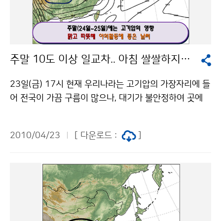
기여하였고, 파랑과 폭풍 해일예측 시스템을 현업에 적용
7일부터 5월 2일까지는 천문현상에 의해 해수면이 높은
한 결과, 예측의 정확도가 향상되었다 최근 3년간의 국립
기간이므로 해안저지대에서는 침수피해가 없도록 유의해
기상연구소의 학술실적을 살펴보면 2007년도에는 78편
야 하겠다. 문의 : 131 기상콜센터기상청 이(가) 창작한
(국내 53편, 국외 25편), 2008년도에는 총 54편(국내 3
서울, 경기, 강원, 해안지방에 강풍주의보 저작물은 "공공
주말 10도 이상 일교차.. 아침 쌀쌀하지만 낮에 따뜻
2편, 국외 22편)의 성과를 창출한 바 있다. 특히, 2009년
누리" 출처표시-상업적이용금지 조건에 따라 이용 할 수
도의 학술실적은 총 54편(국내 24편, 국외 30편)으로 최
있습니다.
23일(금) 17시 현재 우리나라는 고기압의 가장자리에 들
근 3년간 학술실적과 비교해 볼 때 국외논문 실적이 점차
어 전국이 가끔 구름이 많으나, 대기가 불안정하여 곳에
증가하여 질적으로 향상되었음을 알 수 있다. 국립기상연
따라 돌풍이 불고, 천둥번개를 동반한 비가 오는 곳이 있
구소는 매년 국내외 공인된 학술지에 게재된 모든 논문을
으며, 특히 산지를 중심으로 우박이 떨어지는 곳도 있다.
취합하여 논문 모음집을 발간하여 왔으며, 국립기상연구
2010/04/23
[ 다운로드 :
]
24일(토)은 서해남부해상에 위치한 고기압의 영향으로
소 홈페이지(www.nimr.go.kr)에서 내려받아 볼 수 있
전국이 맑겠으나, 중부 산지에서는 오후 한때 구름이 많고
다. 문의 국립기상연구소 연구기획운영팀 조은혜 6712-
빗방울이 떨어지는 곳도 있겠다. 25일(일)은 남해상에 위
0213기상청 이(가) 창작한 녹색성장 지원을 위한 기상연
치한 고기압의 영향으로 맑겠다. 24일(토) 아침에는 내륙
구 논문모음집 발간 저작물은 "공공누리" 출처표시-상업
지방을 중심으로 안개가 짙게 끼는 곳이 있겠으니, 교통안
적이용금지 조건에 따라 이용 할 수 있습니다.
전에 유의해야 한다. 24일(토)과 25일(일)은 일교차가 1