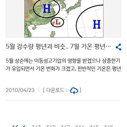
0도 이상으로 커서 아침에는 다소 쌀쌀하겠으나, 낮에는
기온이 많이 오르면서 따뜻하고 맑은 날씨를 보여, 야외활
동 하기에 좋은 날씨가 되겠다. 문의 131기상콜센터기상
청 이(가) 창작한 주말 10도 이상 일교차.. 아침 쌀쌀하지
만 낮에 따뜻 저작물은 "공공누리" 출처표시-상업적이용
금지 조건에 따라 이용 할 수 있습니다.
5월 강수량 평년과 비슷.. 7월 기온 평년보다 높을 듯
5월 상순에는 이동성고기압의 영향을 받겠으나 상층한기
가 유입되면서 기온 변화가 크겠고, 전반적인 기온은 평년
보다 낮겠다 기압골이 활성화되어 강수량은 평년보다 많
겠다. 중순과 하순에는 이동성고기압의 영향으로 맑은 날
2010/04/23
[ 다운로드 :
]
이 많겠다. 기온과 강수량은 평년과 비슷하겠으며, 남쪽
기압골의 영향으로 한두 차례 많은 비가 오겠다. 6월에는
이동성고기압의 영향을 주로 받다가 점차 북태평양고기
압의 영향권에 들겠다. 남서기류가 유입되면서 일시적인
고온현상을 보일 때가 있겠으나 전반적인 기온은 평년과