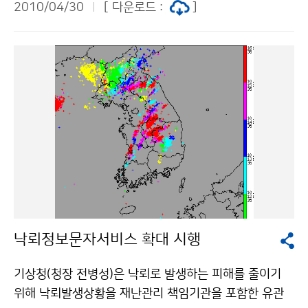
2010/04/30
[ 다운로드 :
]
다소 쌀쌀하겠으나, 낮부터 기온이 크게 오르면서 평년기
온을 회복하겠으며, 2일까지 맑고 따뜻한 날씨가 이어져
야외활동에 좋은 날씨가 되겠다 1일과 2일은 대기가 건
조한 가운데 영동지방에는 바람이 강하게 불 것으로 예상
되며, 그 밖의 지방에서도 다소 강하게 부는 곳이 많겠으
니, 산불예방 및 각종 시설물 피해가 발생하지 않도록 주
의해야 하며, 일교차가 크겠으니 건강관리에도 유의해야
한다. 문의 : 131 기상콜센터기상청 이(가) 창작한 5월
첫 주말 야외활동 하기 좋은 따뜻한 날씨 저작물은 "공공
누리" 출처표시-상업적이용금지 조건에 따라 이용 할 수
있습니다.
낙뢰정보문자서비스 확대 시행
기상청(청장 전병성)은 낙뢰로 발생하는 피해를 줄이기
위해 낙뢰발생상황을 재난관리 책임기관을 포함한 유관