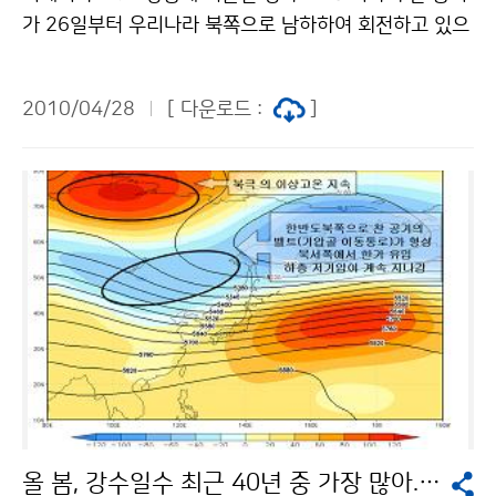
대한 유관기관의 적절한 대비를 통해 야외활동시 안전사
가 26일부터 우리나라 북쪽으로 남하하여 회전하고 있으
고, 철도 등 대중교통 안전점검 등 다양한 분야에서 안전
며, 그 동쪽으로 이러한 기류의 이동을 막는 저지 고기압
사고를 대비할 수 있는 정보로 활용할 수 있어 낙뢰피해를
이 발달하여 전반적으로 기압계는 매우 느리게 동진하고
최소화하는 데 기여할 것으로 기대된다. [낙뢰문자 전송
2010/04/28
[ 다운로드 :
]
있다. 이 찬 공기가 우리나라 북쪽에서 회전함에 따라 주
(예시)] 문의 : 예보정책과 정광범 2181-0502기상청 이
기적으로 작은 저기압이 발달하여 지나면서 비가 자주 내
(가) 창작한 낙뢰정보문자서비스 확대 시행 저작물은 "공
리는 날씨가 반복되고 있으며, 기온은 계속해서 조금씩 하
공누리" 출처표시-상업적이용금지 조건에 따라 이용 할
강하고 있다. 이 때문에 28일 아침 해가 뜰 무렵부터 흐린
수 있습니다.
날씨로 기온이 크게 오르지 못한 상태에서 늦은 오전부터
는 비까지 내려 기온이 다시 낮아졌다. 제주도를 제외한
전국의 많은 관측지점에서 4월 하순 가운데 낮 최고기온
이 관측 이래 가장 낮은 기록을 갱신한 곳이 많았다. 특히,
28일 서울의 낮 최고기온은 오전 10시 26분에 7.8℃로,
4월 하순의 낮 최고기온으로는 관측 이후(1907년) 가장
낮았다. 종전 서울 4월 하순 낮 최고기온 최저는 1962년
4월 27일로 10.1℃였다. 5km 상공에 영하 30℃ 이하의
올 봄, 강수일수 최근 40년 중 가장 많아.. 일조시간은 최소
찬 공기는 28일 밤부터 29일 새벽 사이에 우리나라 상공