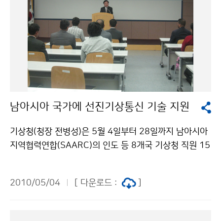
남아시아 국가에 선진기상통신 기술 지원
기상청(청장 전병성)은 5월 4일부터 28일까지 남아시아
지역협력연합(SAARC)의 인도 등 8개국 기상청 직원 15
명을 대상으로「정보통신기술(ICT)를 이용한 기상업무향
상 연수과정」을 운영한다. 대상국가는 아프카니스탄, 방글
2010/05/04
[ 다운로드 :
]
라데시, 스리랑카, 인도, 몰디브, 네팔, 파키스탄, 부탄이
다. 기상청은 1998년부터 한국국제협력단(KOICA)의 지
원으로 개발도상국 기상청에 대한 기상기술 지원의 일환