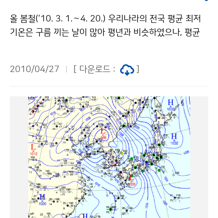
을 통과하면서 돌풍이 매우 강하게 불고, 강원도 영서 및
올 봄철(’10. 3. 1.∼4. 20.) 우리나라의 전국 평균 최저
산지, 전북북동내륙, 경북북동산간에는 눈이 내려 쌓이는
기온은 구름 끼는 날이 많아 평년과 비슷하였으나, 평균
곳이 있겠으니, 농작물과 시설물 관리 및 교통안전에 유의
최고기온(12.1℃)은 1.6℃ 낮아, 평균기온(7.1℃)은 평년
해야 한다. 29일 아침에도 바람이 다소 강하게 불어 중부
보다 0.6℃ 낮았다(표 1). 강수량은 138.2mm로 평년과
지방의 체감온도는 영하권으로 매우 쌀쌀하겠으니, 건강
2010/04/27
[ 다운로드 :
]
비슷하였으나(평년 대비 112%), 강수일수는 19.6일로
관리에 유의해야 하겠다. 한편, 29일 낮부터는 저기압이
평년(12.9일)보다 6.7일(평년대비 152%) 많았다. 이에
동해북부해상으로 동진하고 남해상으로 고기압이 위치하
따라 일조시간은 247.1시간으로 평년(338.1시간) 대비
면서, 기온이 조금씩 상승하여 주말에는 평년의 기온 수준
73%로 매우 적었다. 강수일수는 최근 40년 중 가장 많았
으로 높아질 것으로 전망된다. [서울 지방 기온 예보] 날
고, 일조시간은 가장 적었다(그림 1 참조). [표 1] 올 봄철
짜 오늘(28일) 29일(목) 30일(금) 1일(토) 2일(일) 아침
(3.1~4.20) 기후 통계 자료와 평년편차(괄호) 올 봄철
최저기온 4.6 4 6 7
(3.1~4.20) 평균기온 평균최고기온 평균최저기온 강수
량 강수일수 운량 일조시간 전국 7.1℃(-0.6℃) 12.1℃(-
1.6℃) 2.3℃(+0.1℃) 138.2mm(112.3%) 19.6일(+6.
7일) 6.1할(+1.2할) 247.1시간(73%) ※ 일조시간은 2
9개 지점 평균값임. 주요 도시별로 서울은 일조시간은 25