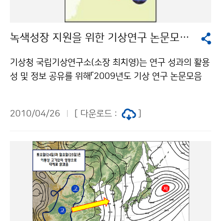
최다순위 19일 1956년 19일 1938년 19일 1914년 1
도(부여군, 청양군, 태안군, 당진군, 서산시, 보령시, 서천
8일 1992년 18일 1972년 부산 1위 2위 3위 4위 5위
군, 홍성군) △강원도(태백시, 속초시평지, 속초시산간, 고
일조시간 최소순위 198.2시간 1955년 225.6시간 201
녹색성장 지원을 위한 기상연구 논문모음집 발간
성군, 양양군, 영월군, 평창군, 정선군, 횡성군, 원주시, 철
0년 243.7시간 1992년 249.5시간 1973년 256.5시
원군, 화천군, 홍천군, 춘천시, 양구군, 인제군) △전라남도
간 2003년 강수일수 최다순위 23일 1964년 23일 190
기상청 국립기상연구소(소장 최치영)는 연구 성과의 활용
(무안군, 영광군, 목포시, 신안군(흑산면제외)) △전라북도
8년 22일 1980년 22일 1911년 21일 2010년 목포 1
성 및 정보 공유를 위해「2009년도 기상 연구 논문모음
(고창군, 부안군, 군산시, 김제시) △전라북도(고창군, 부
위 2위 3위 4위 5위 일조시간 최소순위 231.7시간 195
집」을 발간했다. 이 모음집에는 2009년에 국립기상연구
안군, 군산시, 김제시) △경상남도(양산시, 통영시, 거제
6년 234.5시간 1955년 241.9시간 1992년 250.0시
소가 ‘기상업무 지원 및 기후변화 예측·대응기술 개발’과
시, 남해군) △부산시 △울산시 등이다. 한편, 4월 24일부
2010/04/26
[ 다운로드 :
]
간 2010년 257.5시간 1967년 강수일수 최다순위 23
‘저탄소 녹색성장 지원’을 위하여 수행한 9개 연구과제와
터 중국 북서부와 몽골지방에서 발원한 황사가 27일 남
일 1914년 22일 2010년 21일 1992년
28개의 현장·현업화 연구의 과학적 성과물인 SCI 학술논
부 일부지방에 영향을 주고 있어 비닐하우스, 축사 등 시
문 22편과 국내외 학술논문 32편 등 총 54편의 연구논
설물 관리에 철저를 기하고, 노약자 등 호흡기 질환자는
문이 수록되어 있다. 특히, 17편의 SCI논문에는 다중모델
건강 관리에 유의해야 한다. 또한, 28일은 중부지방으로
앙상블 예측시스템을 구축하고 개선하여 기상청 동네예
도 황사가 확대될 가능성이 있으니, 앞으로 발표되는 기상
보를 지원하고, 지상 및 위성 적외스펙트럼 센서에 의한
정보에도 유의해야 한다. 28일까지 해상에 안개가 짙게
황사의 분광학적인 특성을 연구하고 황사단기예측모델(A
끼는 곳이 많겠고, 천둥.번개가 치고 강한 돌풍이 부는 곳
DAM)을 개선하여 황사 예보 정확도를 3.4% 향상하는데
이 있겠으니, 조업이나 항해하는 선박도 주의해야 한다. 2