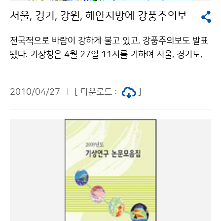
5.3시간으로 1908년 이래 다섯 번째로 적었으며, 강수일
서울, 경기, 강원, 해안지방에 강풍주의보
수는 17일로 열네 번째로 많았다. 대구의 일조시간은 22
8.5시간으로 1909년 이래 가장 적었으며, 강수일수는 1
전국적으로 바람이 강하게 불고 있고, 강풍주의보도 발표
5일로 스물두 번째로 많았다. 부산은 일조시간은 225.6
됐다. 기상청은 4월 27일 11시를 기하여 서울, 경기도,
시간으로 1907년 이래 두 번째로 적었으며, 강수일수는
강원도와 해안의 대부분 지역에 강풍주의보를 발표했다.
21일로 다섯 번째로 많았다. 목포의 일조시간은 250.0시
27일 낮 12시까지 주요지점의 순간최대풍속(단위 m/s)
간으로 1912년 이래 네 번째로 적었고, 강수일수는 22
2010/04/27
[ 다운로드 :
]
은 서울 17.0, 인천 18.0, 서산 18.0, 군산 16.0이다. 대
일로 두 번째로 많았다(표 2 참조). [표 2] 주요 도시 봄철
기불안정에 의해 중부와 남부해안지방을 중심으로 매우
일조시간 최소순위와 강수일수 최다순위 서울 1위 2위 3
강한 바람이 불 것으로 예상된다. 비닐하우스, 입간판 등
위 4위 5위 일조시간 최소순위 189.1시간 2003년 23
시설물 피해가 발생하지 않도록 대비가 필요하다. 27일
6.5시간 2002년 241.8시간 1911년 251.0시간 1956
오전 11시에 강풍주의보가 발표된 지역은 △서울시 △경
년 255.3시간 2010년 강수일수 최다순위 21일 2007
기도(광명시, 과천시, 안산시, 시흥시, 수원시, 성남시, 안
년 21일 1956년 21일 1947년 19일 1914년 19일 1
양시, 오산시, 평택시, 군포시, 의왕시, 하남시, 용인시, 이
911년 대구 1위 2위 3위 4위 5위 일조시간 최소순위 2
천시, 안성시, 화성시, 여주군, 광주시, 양평군, 부천시, 김
28.5시간 2010년 258.7시간 1992년 263.0시간 195
포시, 동두천시, 연천군, 포천시, 가평군, 고양시, 양주시,
5년 273.3시간 1911년 275.6시간 1963년 강수일수
의정부시, 파주시, 구리시, 남양주시) △인천시 △충청남