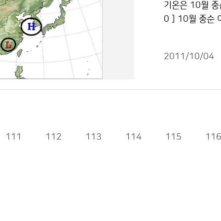
기온은 10월 중
백두산 화산폭발
합되어 축적되면 
0 ] 10월 중
결과보다 훨씬 
작물은 "공공누
남쪽 기압골의 
할 것이다. 기
하순 이동성 고
책」을 이미 수립
2011/10/04
어 기온의 변동
로 대응할 수 
겠으나 강수량은
들에게 즉시 제
이 많아 기온은 
내․외 화산활동
10월 하순 11월
지하면서 화산 공
로 평년(20.7℃
등을 지속적으로
다 적었다(평년대
있는 기반을 마련
111
112
113
114
115
11
한 10월 중순
청 이(가) 창
따라 이용 할 수
지 조건에 따라 