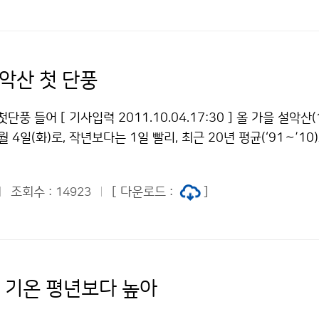
작물은 "공공누리" 출처표시-상업적이용금지 조건에 따라 이용 
 사태가 발생하였고, 올해 1월 일본 큐슈 남쪽 내륙에 위치한 
 인근 1,000여 명이 넘는 주민들에게 대피령이 내려지기도 하
산활동이 멈춘 것으로 알려져 있었으나, 최근 백두산 화산활동과
, 기상청은 백두산에서 화산이 폭발할 경우 발생할 수 있는 재해
설악산 첫 단풍
가능 경로와 영향 수준 등을 제시하였다. 10세기의 백두산 대분
를 바탕으로 국립기상연구소에서 마련한 시나리오에 따르면, 천 
단풍 들어 [ 기사입력 2011.10.04.17:30 ] 올 가을 설악산(
재분화한다면 지상에 영향을 줄 있는 화산분출물은 용암류가 최대
 4일(화)로, 작년보다는 1일 빨리, 최근 20년 평균(‘91～’10
 60km 반경, 이류 180km 이상, 암설류가 100km 이내로 
다. 단풍은 산 정상에서 아래로 물든 정도에 따라 2할(20%) 
 한정되어 직접적인 영향을 미칠 것으로 보이며, 남한지역은 미
로 보며, 산 정상에서 아래로 물든 정도에 따라 8할(80%) 정
공기 운항에 영향을 미치는 등 간접적인 화산재의 영향을 받을 
조회수 :
[ 다운로드 :
]
14923
고 한다. ※ 단풍 절정은 최근 20년 평균과 비슷하고, 작년보
 화산재 확산 경로와 화산재의 농도 등에 대한 분석결과는 향후
경으로 예상. □ 단풍의 원인식물(낙엽수)은 일최저기온이 5℃ 
용해서 추가적인 연구가 필요하나, 백두산 화산이 폭발할 당시 
풍이 들기 시작하는데, 단풍의 시작 시기는 9월 상순 이후 기온
북동풍이 발달하는 기상조건이 형성되어 있을 경우에는 남한 지
되며 일반적으로 기온이 낮을수록 빨라진다.단풍은 기온이 떨어
을 가능성이 가장 높은 것으로 나타났다. 이번 시나리오 결과에 
로 노란 색소인 카로티노이드(Carotenoid) 색소가 드러나게
순 기온 평년보다 높아
 이하의 수준으로 발생할 경우 남한 지역에는 황사 주의보 또는 경
 산물인 잎 속의 당분으로부터 많은 효소 화학반응을 거쳐 안토시
㎍/m3)의 미세먼지 농도가 발생할 것으로 분석되었다. 그러나 
 색소가 생성되면 붉은색으로 나타나게 되며, 타닌(Tannin)성 물