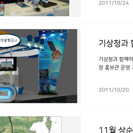
영동 산간지방에는
2011/10/24
기관을 대표하여 
MM 총회는 세
학 및 해양기상
과 해양기상 분
비스 등에 대한
COMM총회는 2
까지 9일간 여
기상청과 함께하
예상되며 차기 
장 홍보관 운영
발의 등 해양기
열리는 홍보전시
로, 기상청을 중
시관에서 10월
인 여수세계박람
2011/10/20
홍보전시관 이번
를 계기로 국내
히 황사․사막화
4차 JCOMM
리안 위성 모형 
명함으로써 해양
수 있는 프로그
로 국제사회에 
기록 역사, 황사
11월 상순
디지털 기상정보