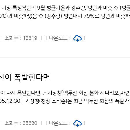
 구름과 구별된다. 2011년 10월 3일과 8일의 11시 16분(K
 기상 특성북한의 9월 평균기온과 강수량, 평년과 비슷 ◇ (평균기
 칼라합성영상. 자료제공=한국해양연구원 해양위성센터 또한,
.0℃)과 비슷하였음 ◇ (강수량) 평년대비 79%로 평년과 비슷하
센터에서 수신 처리한 10월 8일 11시 16분 천리안 위성의 
 기사입력 2011.10.10.07:30 ] □ 9월 기온 및 강수량 현황
일에 관측한 영상에 비해 백두산 영역의 적설이 선명하게 확인되며
 평년(17.0℃)과 비슷하였음 - 9월에는 북태평양 고기압과 이동
검은색으로 나타나고 있다. 천리안위성 해양탑재체는 500m 해
조회수 :
[ 다운로드 :
]
12819
평년보다 높은 날이 많았으나, 후반에 대륙고기압이 일시적으로
 주간 관측을 실시하므로 기존에 1일 2-3회 수신하던 외국의
져 선선한 날씨가 나타났음 - 평안남도 평양과 황해도 해주, 개
qua) 자료에 비해 상세한 분석이 가능하다. 우리나라 최초의 통
았음 북한의 9월 평균기온 평년편차도 ※ 9월 일최고기온 극값 
기상 탑재체 외에도 해양관측 탑재체와 통신중계기를 탑재하고 
, 9.6, 9.7, 9.26, 9.27, 조선중앙TV) - 1일 해주 31.2℃, 2일 해
할 수 있는 특징을 가지고 있다.기상청 이(가) 창작한 천리안 
, 7일 함흥 30.7℃, 청진 29.3℃, 26일 개성 29.2℃, 27일 평
산이 폭발한다면
백두산 저작물은 "공공누리" 출처표시-상업적이용금지 조건에 따
.5℃, 신의주 27.6℃ ○ (강수량) 81.9mm로 평년(104.2mm
슷하였음 - 9월 전반까지 건조한 날씨를 보였으나 14~18일 
 다시 폭발한다면...- 기상청「백두산 화산 분화 시나리오」마련 -
를 중심으로 집중호우가 발생하였음 - 평안북도 및 평안남도 
0.05.12:30 ] 기상청(청장 조석준)은 최근 백두산 화산의 폭발
150% 이상의 많은 강수량을 기록한 반면, 함경도 동해안 지역
 불안감이 증가함에 따라「백두산 화산 분화시 피해영향과 범위
 미만의 적은 강수량을 보여 지역편차가 컸음 □ 피해상황 ○ 
분화 시나리오」를 마련하였다. 최근 세계적으로도 화산 폭발로 인
피해발생 보도 없음. 기상청 이(가) 창작한 9월 북한의 평균기
조회수 :
[ 다운로드 :
]
35630
 있다. 지난 ‘10년 4월 아이슬란드 화산분화로 유럽전역에서 