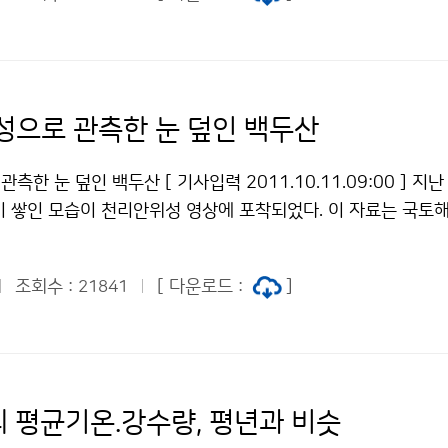
 격심한 회오리바람을 동반하는 기둥모양 또는 깔때기 모양의 구
 또는 해면까지 닿아있는 현상으로, 태풍이 접근할 때나 한랭 전
아칠 때 등 급격히 대기층이 급격히 불안정해지는 상태에서 발생한
 토네이도라고 한다. 기상청 이(가) 창작한 울릉도 인근 바다
물은 "공공누리" 출처표시-상업적이용금지 조건에 따라 이용 할
성으로 관측한 눈 덮인 백두산
한 눈 덮인 백두산 [ 기사입력 2011.10.11.09:00 ] 지난
이 쌓인 모습이 천리안위성 영상에 포착되었다. 이 자료는 국토
청(청장 조석준)이 천리안위성으로 관측한 것으로 기상청 국가
원 해양위성센터가 공동으로 분석한 것이다. 2011년 10월 8
조회수 :
[ 다운로드 :
]
21841
 천리안위성 기상탑재체 가시영상. 자료제공=국가기상위성센터 기
10월 8일 11시 15분에 관측한 1km 해상도의 천리안위성 
지역과 중심의 천지 부분을 확인했다. 지난 10월 5~6일 북한
서 하층운이 분포하다가 점차 걷히면서 8일 위성영상에서 나타
체는 한반도 지역에 대해서 1시간에 최대 8회까지 관측이 가능
의 평균기온.강수량, 평년과 비슷
깝게 기상현상을 감시할 수 있다. 적설영역은 가시영상의 동영상