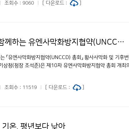
 많은 눈이 오는 곳이 있겠다. 강수량은 평년보다 적겠다. ; &
조회수 :
[ 다운로드 :
]
9060
프랑스 파리 UNESCO/IOC 본부에서 10월 17일(월)에 체결했
계기상기구(WMO)와 정부간해양학위원회(IOC)가 공동으로 주
 합동기술위원회로써 4년마다 개최된다. 전세계 189개국 회원
야의 전문가로 구성된 정부대표단이 참가해 해양관련 재해 및 해
 각국의 활동을 보고하고 국제공동 대응전략을 마련하는 자리이다.
기상청과 함께하는 유엔사막화방지협약(UNCCD) 총회
012 여수세계박람회와 연계하여 2012년 5월 23일(수)부터 3
수에서 개최된다. 이번 총회에는 500명 이상의 각국 정부대표단
는 「유엔사막화방지협약(UNCCD) 총회」 황사사막화 및 기후
JCOMM 공동의장 선거, 국제 해양기상 전문가단 구성, 국제 
 기상청(청장 조석준)은 제10차 유엔사막화방지협약 총회 개최
상분야에서 전세계가 나아가야 할 비전 및 전략을 결정하게 될 것
관에 ‘황사사막화 및 기후변화 녹색성장 홍보관’을 창원컨벤션
심으로 제4차 JCOMM 총회의 성공적 개최를 위해 총회 개최
 10일부터 21일까지 12일간 운영했다. 유엔사막화방지협약 총
회 조직위원회, 전라남도 및 여수시와 공조체계를 구축함과 동
조회수 :
[ 다운로드 :
]
11519
 행사를 통해 기상청은 기후변화에 대한 대국민 이해확산을 도모
·외 해양기상관련기관의 긴밀한 협력체제가 가능해질 것으로 기
 대응관, 기후변화 녹색성장관, 첨단기상과학관 등 전시관 운영과
 총회 개최는 국제적으로 해양기상분야를 선도하려는 대한민국의 
전시, 기상과학 퀴즈 맞히기 이벤트 행사 등 관람객들이 다양한
기상서비스에 대한 대국민 인식확산과 해양재해 저감 및 대응
램을 운영했다. 황사․사막화대응관은 옛 문헌을 통해 본 우리나
국가브랜드 이미지를 제고하는데 큰 의의가 있다. 특히, 기상청
 발원지 및 황사 관측망 운영 현황 등에 관한 내용을 소개했고, 
 기온, 평년보다 낮아
방송, 음성기상방송, 차세대 현업 해양예측시스템 구축 등의 신