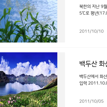
이지 않기 때문에
북한의 지난 9월
위성 해양탑재체
5℃로 평년(17
연구원 해양위성
역 편차가 컸음 [
에도 10월 3
온) 17.5℃로
중심의 천지가 
2011/10/10
향으로 기온이 
8회 1시간 간격
서 기온이 떨어
성(Terra/A
다 1℃ 이상 높
성인 천리안은 
(‘11.9.1, 9.2
양한 임무를 수행
6일 함흥 30.7℃
백두산 화
측한 눈 덮인 
사리원과 개성 28
수 있습니다.
9%로 평년과 비
백두산에서 화산이
으로 평안남북도
입력 2011.1
서는 평년대비 
두되고 국민들의
평년대비 70%
「백두산 화산 
인한 북한지역의 
2011/10/05
피해가 보도된 바