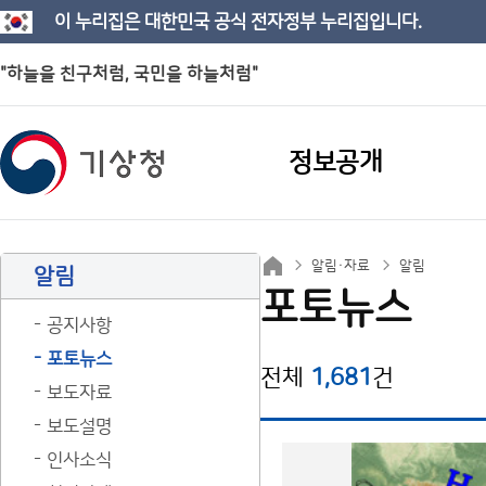
이 누리집은 대한민국 공식 전자정부 누리집입니다.
"하늘을 친구처럼, 국민을 하늘처럼"
정보공개
알림·자료
알림
알림
포토뉴스
공지사항
포토뉴스
전체
1,681
건
보도자료
보도설명
인사소식