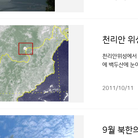
다. 용오름이란
운 밑에서 지면
때, 뇌우가 몰
서 나타나는 것은
현상 관측 저작
천리안 위
다.
천리안위성에서 관측
에 백두산에 눈
권도엽)와 기상
터와 한국해양연구
2011/10/11
15분(KST)
기상위성센터가 
눈 쌓인 백두산 
압골이 통과하면
안위성 기상탑재
9월 북한
의 실시간에 가