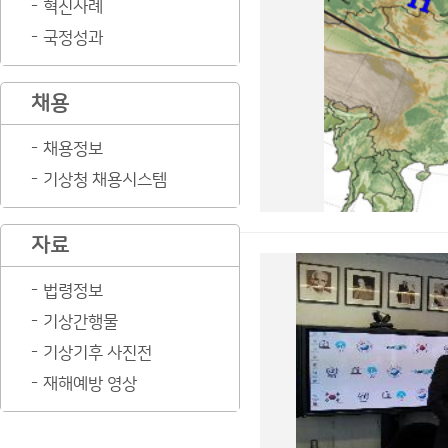
혁신사례
국정성과
채용
채용정보
기상청 채용시스템
자료
법령정보
기상간행물
기상기후 사진전
재해예방 영상