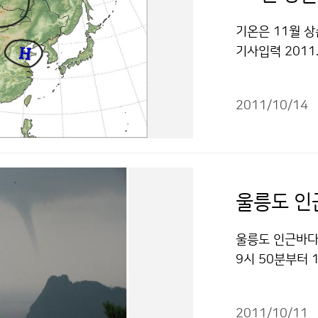
색성장관은 미래
기상서비스를 본
기상청이 그동안
기온은 11월 
국에 해양기상분
을 담았다. 또
기사입력 2011
이 될 것으로 기
에 대한 문제를
받아 기온의 변
색 저작물은 "
앞으로도 기후변
비가 오겠으나 
등 세계 속에서
2011/10/14
아 쌀쌀한 날이 
할 계획이다. 기
순 이동성 고기
회 저작물은 "
큰 폭으로 떨어
내륙 산간에는 눈
월 상순 11월 중
울릉도 인
8.5℃)과 비슷하
습니다(평년대비 4
울릉도 인근바다에서
된 최근 1개월 강
9시 50분부터
평년보다 낮아 
번 용오름은 상층
습니다.
(21~22℃)로
2011/10/11