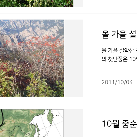
평년과 비슷 저
이 전면 중단되는
니다.
산 폭발로 분화구
산은 그동안 화
가 거론됨에 따라
올 가을 
화산재의 확산 
기존 연구 결과
올 가을 설악산 첫
모로 백두산이 
의 첫단풍은 10월
반경, 화성쇄설류
일 늦게 시작되었
역과 중국 쪽에
을 때를 첫단풍으
가 강해지고 항
2011/10/04
때를 단풍절정이라
다. 보다 정확한
른 10월 18일
건과 방법을 이
지기 시작하면 단
으로 북풍이나 
음에 따라 좌우
재의 영향을 받
속 엽록소의 분해
10월 중
폭발이 VEI 2
색으로, 광합성
준(400～800
hocyanin)