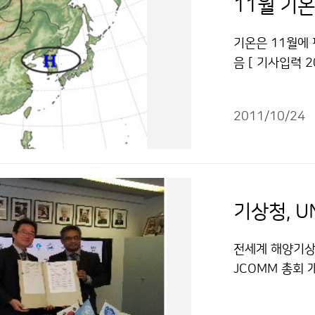
11월 기온
기온은 11월에
음 [ 기사입력 2
며, 북쪽 기압
찬 대륙고기압이
2011/10/24
확장할 때 서해
향을 주로 받겠
11월의 전체 기
11월 평년(4～
슷하겠음 평년(1
기상청, 
8～65㎜)보다
이 크겠으나 기
전세계 해양기상
동 산간지방에 눈
JCOMM 총회 
고 건조한 대륙
준)은 제4차 JC
기압이 확장하면
업무협약을 조하만 