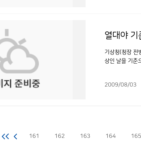
부피를 작게 만들
관심을 갖게 되었
가기상관측자원의
다음으로 온난화
치고 이번 탐사가
년간의 세부발전
정도 머물기 때
상청 직원님들께
동화되고, 관측
비용도 낮아 온난
겨보지 말고 일
가 추진되고, 
열대야 기
정도 영향을 미
감사드립니다. 조
예측능력이 향상
은 예상하고 있다
상청 이(가) 창
레이더, 수직측
기상청(청장 전병
물은 "공공누리
표시-상업적이용
이더 자료를 활
상인 날을 기준
낙뢰 예측기술도
어려우므로 더위
다. 독자위성에
을 변경했을까.
따라 위험기상에
2009/08/03
이 25℃ 이상인
시 신기술들도 대
사이에 열대야가
12년까지 개발
밤에 나타난 열대
지 개발할 예정이
의 아침 최저기온
수산, 해운 등 
이 떨어져 17일
해난사고 통계 등
닌 것이 되었다
161
162
163
파랑실황도 정보(
164
16
유지를 위하여 열