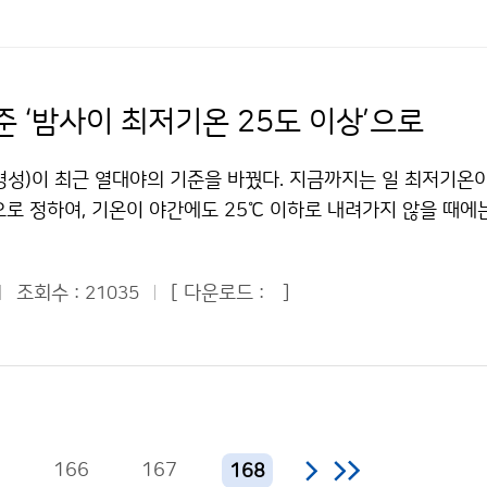
어 10억 이상의 인구에게 물 문제를 초래할 수 있다. 검댕은
고, 힘들지만 그래도 갔다 온 보람이 있는 것 같아서 좋다. 이번
 활용도 제고, 기상장비산업의 활성화와 국제협력강화를 목표로
에 기여한다. 이산화탄소는 수백 년 머무는 반면 검댕은 대기 중
 가장 힘들었다는 걸 느끼고 다시 한 번 항상 우리를 위해 힘
계획을 담고 있다. 계획이 완료되는 2013년에는 대부분의 기
문에 검댕의 배출을 줄이는 것이 이산화탄소를 줄이는 것보다 비
 감사드린다. 앞으로는 날씨에 좀 더 관심을 가지고 뉴스에서 
밀도도 현재 13km에서 5km 수준으로 조밀해진다. 기상레이더
화를 낮추는 효과적인 방법이 될 수 있다. 검댕은 지구 온도상
기예보를 열심히 봐야겠다. 우리를 위해 힘써주시는 모든 기상청
강수형태 등을 분석하는 데 유용한 이중편파레이더가 도입되어 단
준 ‘밤사이 최저기온 25도 이상’으로
치므로, 검댕을 통제하면 온난화의 30%를 막을 수 있을 것으로
정민 청와대 어린이신문 ´푸른 누리´ 기자 (서울문창초등학교 /
된다. 집중호우, 뇌우 등 위험기상의 모니터링 기술을 제고하기 
.기상청 이(가) 창작한 오염물질(검댕) 때문에 북극빙하 빨리 
작한 관악산 정상의 흰색 둥근 돔에는 무슨 일이? 저작물은 "공공
풍장비 등을 실시간 입체적으로 감시, 추적하는 체계가 구축된다.
성)이 최근 열대야의 기준을 바꿨다. 지금까지는 일 최저기온이
" 출처표시-상업적이용금지 조건에 따라 이용 할 수 있습니다.
금지 조건에 따라 이용 할 수 있습니다.
용한 강수 실황예보 및 초단기 예측기술과 레이더, 낙뢰, 위성자
으로 정하여, 기온이 야간에도 25℃ 이하로 내려가지 않을 때에
 2014년까지 개발된다. 또한 위성을 활용한 다양한 신기술들
를 표시하는 기후통계값으로 사용하여 왔다. 왜 기상청은 열대
 의해 관측빈도가 현재 30분 간격에서 15분 간격으로 관측이 
 시간 기준이 잘못돼 문제점이 드러났기 때문이다. 열대야를 1일
 대한 감시가 한층 강화된다. 기상청은 기상위성을 활용한 차세
조회수 :
[ 다운로드 :
]
21035
 날로 할 경우, 당일 아침최저기온이 25℃ 이상이면 전날 밤부터
거 개발할 계획이다. 극궤도 위성을 이용한 ‘해상풍 벡터 산출 기
 나타났음에도 불구하고, 그 날 저녁에 기온이 25℃ 이하로 내
하고, 파랑스펙트럼 추출기법을 활용한 ‘위성 파랑감시기술´은 2
야가 기준에 미달하는 모순점이 있었다. 예를 들면, 지난 7월 
다. 시·공간 변화를 반영한 해무예측모델도 2013년까지 개발된
이 25.0℃를 보여 16일 밤에 열대야가 나타났으나, 저녁에 
산업분야에 새로운 해양기상정보도 첫선을 보인다. 해역별 이상파랑
 하루의 최저기온이 22.9℃로 나타나 통계상으로 16일 밤이 
을 제공하는 ‘월별 특이 해양기상정보(2009～2010)´, ‘해역
. 기상청이 새로이 마련한 기준은 국민의 인식 및 기후통계자료 
2010～2011)´, 원양 항해선박을 위한 ‘원양기상정보(2011～2
5
166
167
168
대야의 기준을 밤 최저기온(18:01～익일 09:00)이 25℃ 이