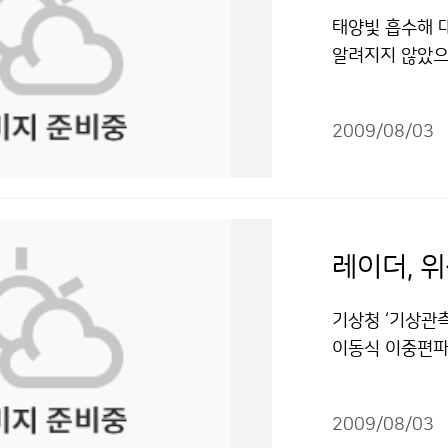
는 과학체험관,
용 할 수 있습니
이나 신문, 방
단 한 차례도 열
태양빛 흡수해 대
대된다. 당초 성
보가 어떻게 이
았다. 찜통 같은
알려지지 않았으나
로그램들을 마련
등 악성 기상 발
시기에 왜 갑자
arbon)이 빙
돼 누구나 부담 
하는 직원들은 
강하면서 건조하
이 북극의 온도
될까? 저작물은
비와 신호처리 
압이 확장하면서
2009/08/03
강수형태를 변화시
둘러봤다. 그런
상이 나타난 것으
사를 위해 인위
레이더기지는 한
우리나라 동쪽 
기, 자동차, 
로 되어있다고 
으로 북쪽의 한
온도를 상승시킨
이 있다는 증거
반까지 지속되며
소와 가정 난방
그 이유는 산정
레이더, 
볼 때 7월 하
약 40%, 인도
상관측 시설을 
할 시점이다. 
출 된다. 검댕은
의 기상이 악화
기상청 ‘기상관
로 당분간 북태
향으로 인디안 
기상이 악화되면
이동식 이중편파 
상청 이(가) 창
공에 떠있는 검
고생하시는 것 같
력이 대폭 향상
적이용금지 조건에
문이다. 이러한
는 힘들고 불리
고, 저탄소 녹색
다. 검댕은 이
2009/08/03
기상관측소 직원
수립하였다. 이