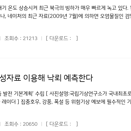
 과학융합강연 등 다양한 볼거리로 관람객들의 눈길을 사로잡을 
다.
송사 기자들을 통해 국민들에게 알린다. 이제야 방송이나 신문에서
대야가 발생하지 않았다. 대구와 울산이 3회, 광주가 6회로 상
기 온도 상승시켜 최근 북극의 빙하가 매우 빠르게 녹고 있다.
인 1만원, 청소년 6000원의 입장료를 책정했을 정도로 수준 높
루어지는지 이해가 갔다. 또 레이더 기지에서는 또 만일 기상 악
 무더위와 열대야로 사람들을 지치게 하고 밤잠까지 설치게 해야 
, 네이처의 최근 자료(2009년 7월)에 의하면 오염물질인 검댕(
했지만, 과학에 대한 국민들의 관심을 확대하기 위해 무료 관람
생 시 각 기지에 문자메시지(SMS)를 제공해 준다고 한다. 이곳
기 기온이 뚝 떨어지고 선선해졌을까. 기상청은 우리나라 상층의
하를 녹이는 주범 중 하나라는 연구결과가 발표되었다. 네이처에 
없이 관람할 수 있다.기상청 이(가) 창작한 해시계를 만들까, 
24시간 빈틈없이 기상을 관측한다고 한다. 우리 어린이 기자들
고 청명한 날씨를 보이고 있고, 또한 동해 북부 해상으로 오호
를 빠르게 상승시켜 빙하 녹는 속도가 빨라지고 있고, 또한 동남
 "공공누리" 출처표시-상업적이용금지 조건에 따라 이용 할 수 
장치가 설치된 2층과 회전 안테나가 자리 잡은 3층 돔 내부까지
 우리나라에 북동류가 유입되어 동해안 지방을 중심으로 7월부
조회수 :
[ 다운로드 :
]
21213
킨다는 것이다. 검댕(black carbon)은 자연적으로 발생하는
데 관악산 기상청에는 신기한 사실이 하나 있었다. 관측소 직원 
로 분석하고 있다. 이와 같은 현상은 지난 6월 상순부터 티벳 
적으로 발생시키는 불, 난방이나 요리를 위해 나무를 태울 때 발
곳에 모여 있는데, 본부의 주소는 경기도로 되어있고 레이더기
상공에 비정상적으로 기압능이 발달하고, 그 중간에 위치한 우리
석탄발전소등에서 발생하는 오염물질이다. 검댕은 태양빛을 흡수해
설명해 주었다. 이것은 본부와 레이더 기지 사이에 서울과 경기
기가 남하하였기 때문이다. 최근의 초가을처럼 선선한 날씨는 8
다. 중국과 인도에서 많은 양의 검댕이 배출되고 있다. 석탄을 
이다. 한편, 관악산 기상관측소가 왜 꼭 산 정상에 있는지도 궁
, 주로 동해안 지방을 중심으로 저온현상이 이어질 전망이다. 
과 요리를 위해 나무를 많이 이용하고 있기 때문이다. 현재 중국
상이 기상관측도 잘 할 수 있다는 이유 때문이었다. 나는 우리나
위성자료 이용해 낙뢰 예측한다
순부터 8월 상순까지는 북태평양고기압이 우리나라 부근으로 가장
, 파키스탄, 방글라데시는 전체 검댕의 약 3분의 2가 요리하는 
보고 우리나라 과학발전 수준에 대해 놀랍지 않을 수 없었다. 만
하지만 최근 우리나라 부근의 상층 기압골 활동과 오호츠크해고기
 중국 북쪽지역의 가뭄과 남쪽지역의 홍수를 야기한다. 검댕의 또
된다면 나는 관악산 기상관측소에서 일하는 사람들이 먼저 생각 
측 발전 기본계획’ 수립 [ 사진설명:국립기상연구소가 국내최초
평양고기압이 우리나라 쪽으로 확장할 가능성은 낮을 것으로 전
몬순을 억제하여 히말라야 지역의 강설량을 줄어들게 만들었다. 
 케이블카의 운행도 멈추는데 걸어서 올라가고 걸어서 내려가
레이더 ] 집중호우, 강풍, 폭설 등 위험기상 예보에 필수적인 
작한 한여름에 ‘초가을 같은 날씨’ 왜? 저작물은 "공공누리" 출
댕으로 인해 해양표면에 그림자가 생겨(빛을 가려) 증발량이 감
아서 말이다. 한번 올라가는 것도 쉬운 것이 아니니깐 말이다. 
된다. 기상청(청장 전병성)은 신속하고 정확한 위험기상정보 요
 따라 이용 할 수 있습니다.
 변화로 인해 수분공급이 줄어들어(눈이 적게 내려) 빙하의 면적
한 조건 안에서도 열심히 일해주시고 우리들에게 날씨를 알려주
성장을 지원하기 위하여 ´2009~2013 기상관측 발전 기본계획
렇게 동남아 지역에서 인디안 몬순의 수증기 공급을 막고 산에 있
조회수 :
[ 다운로드 :
]
 분들께 감사드린다. 마지막으로 이번 탐사를 통해서 나는 날씨
20650
 계획은 기상관측자료의 품질향상, 해양·레이더·위성분야의 역량 