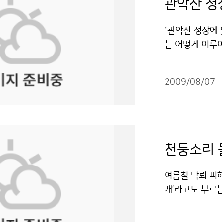
관악산 정
“관악산 정상에 
는 어떻게 이루
가 늘고 있다는
기상관측소를 방
2009/08/07
교와 가까운 곳
이 달에 가려 
더욱 흥미진진할
지만 부분적으로
선발된 76명의
천둥소리 
좋게 개기일식 
볼 수 있어서 정
여름철 낙뢰 피해
자 9명과 함께 
개’라고도 부르
임감이 무거웠다.
괴하거나 손상시키
다.” 기상청 
월 강원도에서는