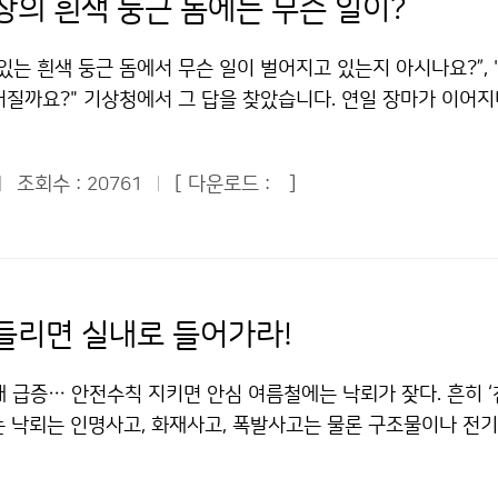
상의 흰색 둥근 돔에는 무슨 일이?
있는 흰색 둥근 돔에서 무슨 일이 벌어지고 있는지 아시나요?”,
어질까요?" 기상청에서 그 답을 찾았습니다. 연일 장마가 이어
 뉴스가 계속된 지난 7월 22일 청와대 어린이 기자로서 기상청
문, 취재했다. 기상청은 서울시 동작구 신대방동에 위치해 있어
조회수 :
[ 다운로드 :
]
20761
에 있었지만 처음 방문해 본 곳이어서 마음이 설레었다. 더욱이 
태양 일부가 보이지 않은 개기일식 현상이 일어난 날이어서 기상
 것 같았다. 우리나라는 해가 완전히 가려지는 개기일식은 일어
 해가 가리는 부분일식 현상이 오전 9시30분쯤에서 정오까지
 청와대 어린이 기자들은 기상청이 제공해준 태양 일식 관측기를
들리면 실내로 들어가라!
현상을 볼 수 있었다. 세상에 태어나 처음으로 이런 신기한 개기
말 어린이 기자단이 된 게 잘한 일이라고 생각했다. 또 나는 다른
 급증… 안전수칙 지키면 안심 여름철에는 낙뢰가 잦다. 흔히 ‘천
관악산에 있는 관악산 기상 관측소를 직접 방문 취재할 수 있어서
는 낙뢰는 인명사고, 화재사고, 폭발사고는 물론 구조물이나 전
 ■ 기상청 방문 “기상은 과학이고, 환경이고, 산업이고, 국민
고 정전, 통신회선 불통 등 큰 피해를 일으킨다. 실제로 지난 2
시청각실에 시작된 오전 교육시간에는 TV에서 많이 본 김승배 통
 낙뢰로 주택화재사고와 농장화재사고가 발생해 수천만원의 