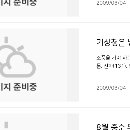
와 기상청이 하
2009/08/04
발생했고, 지난 
는데 그치지 않고
고가 발생하기도
고 기상청의 중
에서 벗어나고 피
나 국력을 반영
한 북태평양 고
측 수준이 예전
자주 발생하며, 
기상청은 
컸다. 기상청의
상청 홈페이지나
하다는 생각을 
상되면 야외활동
소풍을 가야 하는
하는 등 기상을
으로 이동해야 
문, 전화(131
다. 전병성 기
럼 긴 물체는 땅
곳에서는 국민들
과학기술 발전에
이동하되, 키 큰
다. 이곳은 바로
져달라”고 당부
나 이불을 깔고 
2009/08/04
은 기상청 및 
대해 소개를 받았
다. 천둥소리를
이 기상캐스터인
더, 지진 등 1
로 들어가는 게 
은 정보통신센터
관측소와 464개
파인 곳으로 대피
보냈습니다. 기
의 해양기상관측
피하는 게 좋다
고 있습니다. 
그리고 14개소의
8월 중순
나 낮은 장소로 