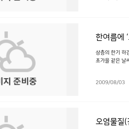
소개의 장, 이해
습니다. 이곳에
어지는 과정을 엿
누리" 출처표시
후변화의 심각성
지표면까지 전해
씬 큰 확성기모양
할 것은 체험의
기가 있습니다. 
런데 눈으로는 
리와 중요성을 
도를 파악합니다
이런 큰 안테나
다. 특히 ‘기상
도 결코 지진의
데 이번 기회를 
한여름에 ‘
방송을 체험할 수
간을 가진 뒤 
안테나다. 축구공
7일(오후 2~3
척 재미있었습니다
이 안테나가 24
상층의 한기 하
상 캐스터의 사
또 일기도를 그
우박 등에 부딪
초가을 같은 날씨
고, 우리나라의
지만 쉽고 재미
반경 240㎞를
기온은 23.0℃
지 등을 알려 준
도 즐겁기만 했
까지 관측 가능하
순(21~31일)에
이 전시되어 기
들고 나니 뿌듯
에 그릴 수 있다
2009/08/03
균기온은 22.6
별 상세한 기상
계를 받았는데, 
기상을 조기에 
(26.5℃)보다 
호응을 받고 있는
느끼는 유익한 
풍탐지, 집중호
월 하순 평균기온
영한다. 교육과
알면 알수록 재
모두 취합해 최
예전과 달리 크게
축전’은 한국 최
대 어린이신문 ´
대한 정보를 수
일 한 차례에 불
오염물질(
참가하는 해외과
은 날씨만 예보
다른 곳에서 보
다. 7월 한 달