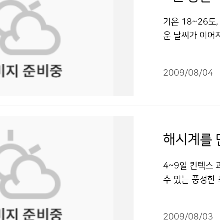
게 변하고 있는
개소의 지진관측
안에 그대로 있
를 제공하기도 
예보 뿐 아니라
기온 18~26도
능한 낮춰야 한다
합니다. 지상기
했다. 기상청에
운 날씨가 이어
리지 말고 무릎
해일 감시, 기상
수 있는 슈퍼컴
예보(8.11~9
모은다. 마지막 
날씨 정보를 알
와 단기예보, 중
로 평년과 비슷
가정에서도 안전수
외국 기상자료를
난 뒤 점심을 먹
2009/08/04
(18~26도)보
등을 통하여 낙
터를 이용합니다
관측소로 향했다
과 비슷해질 것으
면 TV 안테나 
예보 작성을 하는
타고 올라간 후 
하순에 비가 더
품 등의 플러그는
있습니다. 마지
색 둥근 돔! 기
로 중부지방을 
기기구에서 1m
전화, 신문 등
보았지만 그것이
에는 대기가 불
창문이 깨어져 
해시계를 
는 일을 알아보
소는 등산객들에
많은 비가 내리는
전 우려가 있는 
개소이며, 해양 
관심을 높이는 곳
흐린 날이 많겠으
맞은 사람이 있
4~9일 킨텍스
리는 보다 정확한
을 시작해 40년
창작한 8월 중
않는다면 즉시 
수 있는 풍성한 
보았습니다. 국
40년 동안 서
적이용금지 조건에
때문에 만져도 
대한민국과학축전
에 이루어지며 
악산 기상관측소
는 같은 장소에 
지 날씨와 관련된
방에도 기상대가
측소 내부에는 
을 받을 수 있다
2009/08/03