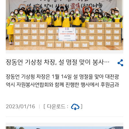
장동언 기상청 차장, 설 명절 맞이 봉사활동
장동언 기상청 차장은 1월 14일 설 명절을 맞아 대전광
역시 자원봉사연합회와 함께 진행한 행사에서 후원금과
무릎담요를 전달하고 기상청 봉사동호회 ‘단비회’ 회원들
과 함께 설음식을 직접 만들어 독거 어르신 등 100가구
2023/01/16
[ 다운로드 :
]
에 나누었다.