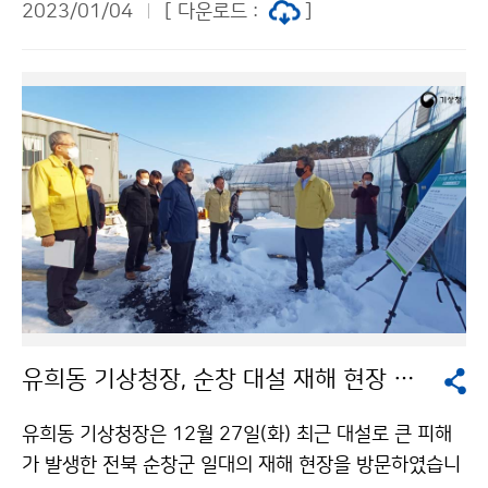
2023/01/04
[ 다운로드 :
]
다짐하였다.
유희동 기상청장, 순창 대설 재해 현장 방문
유희동 기상청장은 12월 27일(화) 최근 대설로 큰 피해
가 발생한 전북 순창군 일대의 재해 현장을 방문하였습니