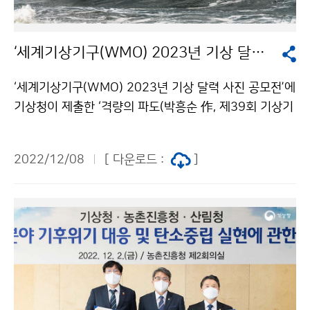
‘세계기상기구(WMO) 2023년 기상 달력 사진 공모전’에 국내 작품 선정
‘세계기상기구(WMO) 2023년 기상 달력 사진 공모전’에
기상청이 제출한 ‘격량의 파도(박흥순 作, 제39회 기상기
후 사진·영상 공모전 입선)’가 10월 표지로 선정되고 ‘국
지성 호우(김주형 作, 제39회 기상기후 사진·영상 공모전
2022/12/08
[ 다운로드 :
]
대상)’와 ‘용오름 현상(김용천 作, 제39회 기상기후 사진·
영상 공모전 은상)’이 입선하였습니다. 올해는 설립 150
주년을 기념하고자 위험기상의 위력과 이를 극복하기 위
한 기상·기후분야 국제협력의 필요성을 잘 보여주는 작품
을 주제로 공모전을 실시하였습니다. 격랑의 파도 / 박흥
순 作 국지성 호우 / 김주형 作 용오름 현상 / 김용천 作