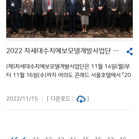
2022 차세대수치예보모델개발사업단 국제 학술 토론회 개최
(재)차세대수치예보모델개발사업단은 11월 14일(월)부
터 11월 16일(수)까지 여의도 콘래드 서울호텔에서 「20
22 차세대수치예보모델개발사업단 국제 학술 토론회」를
개최하였습니다. 토론회에 참석한 유희동 기상청장은 개
2022/11/15
[ 다운로드 :
]
최를 축하하고 수치예보 기술의 지속 발전을 기원하였습
니다.