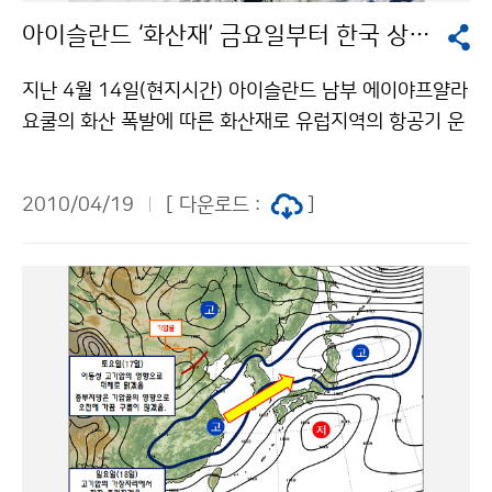
다. 육상과 해상을 포함하여 전국을 1km×1km로 나누어
아이슬란드 ‘화산재’ 금요일부터 한국 상공 통과할 듯
작성한 풍력-기상자원지도, 해상도가 4km×4km인 태
양-기상자원지도 등 두 종류가 있다. 기상청은 2010년 1
지난 4월 14일(현지시간) 아이슬란드 남부 에이야프얄라
월, 2009년에 개발한 풍력과 태양-기상자원지도를 공개
요쿨의 화산 폭발에 따른 화산재로 유럽지역의 항공기 운
한 바 있으며, 기상자원지도의 이미지 자료는 기상자원지
항 대란이 이어지고 있다. 화산재는 유럽에서 폭넓게 확산
도 홈페이지를 통하여 국민에게 서비스하고 있다. 풍력-
되고 있지만, 카스피해와 아랄해 부근에 기압능이 있어 기
기상자원지도는 지난 3월 말에 설계, 개발 및 서비스에 관
2010/04/19
[ 다운로드 :
]
류가 천천히 이동함으로써 한반도에는 큰 영향이 없을 것
해 한국생산성본부인증원로부터 품질경영시스템 인증인
으로 예상된다. 상층 제트기류의 남하(南下)에 따라 동부
ISO 9001을 획득하여, 품질의 우수성을 대외적으로 인
유럽의 상층 기류는 4월 23일(금)부터 27일 사이에 우리
정받았다. ※ 기상자원지도 퀴즈 ▶▶ 문의 : 국립기상연
나라 상공을 통과할 가능성이 있다. 미국 기상청 대기이동
구소 응용기상연구과 박성희 6712-0455기상청 이(가)
경로 모델 예측 결과, 9~11㎞ 상공의 기류는 23일(금)
창작한 ‘기상자원지도’ 퀴즈 풀고 상품권 받으세요! 저작
한반도 상공을 통과하며, 8㎞ 상공의 기류는 27일(화) 한
물은 "공공누리" 출처표시-상업적이용금지 조건에 따라
반도 남쪽해상으로 통과할 것으로 예측되었다. 화산재는
이용 할 수 있습니다.
뜨거운 암석이 수억 개의 작은 조각으로 쪼개져 생기는데,
크기는 다양하며, 작은 것은 먼지만한 것도 있다. 과거의
화산분화 사례를 보면, 필리핀 피나투보 화산 폭발(1991