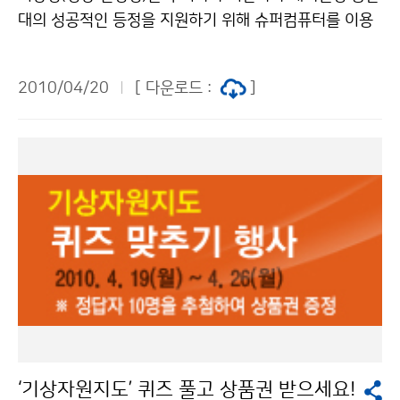
대의 성공적인 등정을 지원하기 위해 슈퍼컴퓨터를 이용
해 생산되는 수치예보를 바탕으로 해외 현지에 있는 등반
대에게 실시간으로 기상예보를 지원하고 있다. 히말라야
2010/04/20
[ 다운로드 :
]
와 같은 고산 등정은 날씨에 따라 그 성공 여부가 결정된
다. 그 동안 우리나라 히말라야 해외원정 등반대는 현지
기상예보를 알 수 없어 인근에서 등반하는 외국 등반대의
동향을 파악하여 등정에 활용하는 어려움을 겪었다 201
0년 3월 12일부터 5월 28일까지 78일 동안 안나푸르나
를 등정하는 박영석 등반대의 요청에 따라 기상청은 안나
푸르나 지역 4000m부터 8091m 까지 1000m 간격으
로 기온, 풍속, 날씨에 대한 수치예측 자료를 매일 1회 이
메일로 제공하고 있다. 박영석 등반대가 이메일로 받는 이
기상예보는 다른 코스로 안나푸르나를 등반하고 있는 오
은선 등반대에서도 활용이 가능하다. 기상청은 2007년
산악인 엄홍길의 히말라야 로체샤르 등정, 2009년 박영
‘기상자원지도’ 퀴즈 풀고 상품권 받으세요!
석 등반대의 에베레스트 코리안 루트 개척 등반 때에도 기