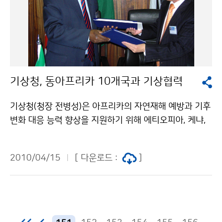
토대를 마련하고자 수행된 11개 과제의 기상연구 성과가
담겨있다. 특히, 이번 성과집에서는 기후변화 대응 강화와
저탄소 녹색성장 지원을 위한 풍력 및 태양광 등 「기상자
원지도의 개발」, 산·학·연 등 다양한 분야에 쉽게 기후과
학 정보를 제공하고 이해를 확산하기 위한 「기후변화 이
해하기 시리즈(5권)」발간, 초단기 위험기상의 예측능력
기상청, 동아프리카 10개국과 기상협력
향상에 기여하기 위한 초단기 기상분석 및 예측시스템(K
LAPS) 개발 완료 및 운영 등 다양한 기상연구 성과를 한
기상청(청장 전병성)은 아프리카의 자연재해 예방과 기후
눈에 확인할 수 있다. 국립기상연구소는 매년「기상연구 주
변화 대응 능력 향상을 지원하기 위해 에티오피아, 케냐,
요성과집」을 제작하여 기상관련 대학 및 학계와 다양한
소말리아,수단, 우간다, 지부티, 에리트레아, 부룬디, 르완
국가기관에 제공하여 기상연구 성과를 국민들에게 이해
다, 탄자니아 등 동아프리카의 10개 국가 기상청과 기상
하기 쉽게 소통하고 있으며, 이번 「2009 기상연구 주요
2010/04/15
[ 다운로드 :
]
협력에 관한 약정을 체결하였다. 이번에 약정이 체결됨에
성과집」은 국립기상연구소 홈페이지(www.nimr.go.kr)
따라 기상청은 동아프리카 10개 국가 기상청과 이들 10
에서 내려 받을 수 있다. 문의 : 국립기상연구소 연구기획
개 국가가 공동 운영하는 IGAD 기후예측응용센터(ICPA
운영팀 방소영(02-6712-0211) 기상청 이(가) 창작한
C)에게 기상 및 기후 예측 기술을 제공하고 전문가 교육
기상연구의 선진화, 국가 녹색성장 지원의 新동력이 된다.
훈련을 지원하는 등 특히 기후변화의 심각한 피해를 보고