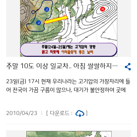
주말 10도 이상 일교차.. 아침 쌀쌀하지만 낮에 따뜻
23일(금) 17시 현재 우리나라는 고기압의 가장자리에 들
어 전국이 가끔 구름이 많으나, 대기가 불안정하여 곳에
따라 돌풍이 불고, 천둥번개를 동반한 비가 오는 곳이 있
으며, 특히 산지를 중심으로 우박이 떨어지는 곳도 있다.
2010/04/23
[ 다운로드 :
]
24일(토)은 서해남부해상에 위치한 고기압의 영향으로
전국이 맑겠으나, 중부 산지에서는 오후 한때 구름이 많고
빗방울이 떨어지는 곳도 있겠다. 25일(일)은 남해상에 위