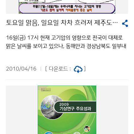
년 6월) 때는 2천만 톤의 이산화황(SO2)이 배출되어 성
층권까지 이동하였으며, 1992년 6월까지 전 지구 평균
토요일 맑음, 일요일 차차 흐려져 제주도 밤 늦게 비
기온이 0.5°C 하강하였다. 유럽 전역의 하늘을 뒤덮고 있
는 화산재의 모습은 위성 영상을 통해서도 확인되고 있다.
16일(금) 17시 현재 고기압의 영향으로 전국이 대체로
위성 영상을 보면 15~17일에도 계속 화산폭발에 의한
맑은 날씨를 보이고 있으나, 동해안과 경상남북도 일부내
화산재가 일어나고 있음을 알 수 있다. 영상들은 Terra 위
륙지방은 북동기류의 영향으로 곳에 따라 구름 많은 날씨
성에 탑재된 MODIS 센서로 관측한 영상으로, 아이슬란
를 보이고 있다. 17일(토)은 남부지방은 고기압의 영향으
드로부터 남동쪽으로, 그리고 유럽 상공으로 황토색 띠 모
2010/04/16
[ 다운로드 :
]
로 맑겠으나, 중부지방은 북쪽을 지나는 약한 기압골의 영
양의 화산재가 뚜렷하게 탐지되고 있다. 문의 : 국가기상
향으로 오전에 가끔 구름 많다가 점차 맑아지겠다. 18일
위성센터 위성자료분석팀 043-717-0236기상청 이
(일)은 동해상에 위치한 고기압의 영향을 받다가 점차 그
(가) 창작한 아이슬란드 ‘화산재’ 금요일부터 한국 상공 통
후면에 들어 차차 흐려지겠으며, 전남해안 및 제주도 지방
과할 듯 저작물은 "공공누리" 출처표시-상업적이용금지
은 중국 남부지방에서 접근하는 기압골의 영향으로 밤 늦
조건에 따라 이용 할 수 있습니다.
게 비가 내리겠다. 18일(일) 서해상에는 안개가 끼는 곳
이 있겠고, 서해안을 중심으로 내륙에도 안개 끼는 곳이
있겠으니 선박운항 및 교통안전에 유의해야 한다. 서울을