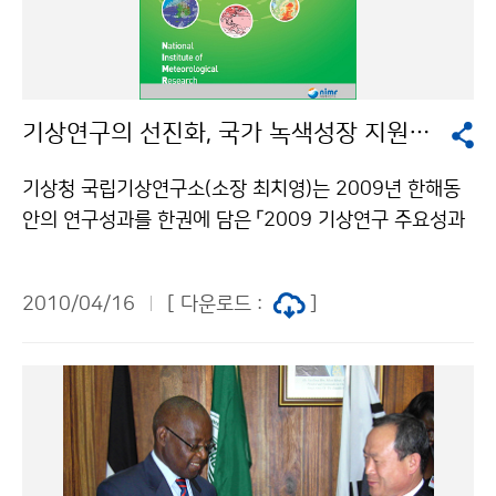
비롯한 경기동부와 강원도, 충북북부, 경북북서내륙에 건
조주의보가 발표된 가운데 대기가 매우 건조하고, 그 밖의
지방에서도 대기가 건조하고 바람이 약간 강하게 부는 곳
이 있겠으니, 산불이 발생하지 않도록 각별히 주의하시기
기상연구의 선진화, 국가 녹색성장 지원의 新동력이 된다.
바랍니다. 문의: 131기상콜센터기상청 이(가) 창작한 토
요일 맑음, 일요일 차차 흐려져 제주도 밤 늦게 비 저작물
기상청 국립기상연구소(소장 최치영)는 2009년 한해동
은 "공공누리" 출처표시-상업적이용금지 조건에 따라 이
안의 연구성과를 한권에 담은 「2009 기상연구 주요성과
용 할 수 있습니다.
집」을 발간하였다. 이번 성과집에는 ‘기상업무지원기술개
발과 선진기상기술개발’ 등 11개 과제, 14권의 연구보고
2010/04/16
[ 다운로드 :
]
서를 국민들이 이해하기 쉽게 핵심사항을 요약해 한권의
책자로 볼 수 있도록 발간하였다. 요약집의 주요내용으로
는 - 집중호우, 황사, 지진 등의 위험기상에 대한 예보현업
및 기후변화 예측 · 대응기술 개발- 국가 녹색성장 지원과
기상업무 선진화를 위한 선진 기상기술개발- 초단기 악기
상 예측 · 대응기술 개발 등 미래 기상업무 발전을 위한