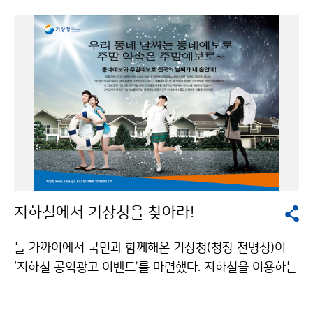
기압골의 영향으로 한두 차례 많은 비가 오겠다. 6월에는
이동성고기압의 영향을 주로 받다가 점차 북태평양고기
압의 영향권에 들겠다. 남서기류가 유입되면서 일시적인
고온현상을 보일 때가 있겠으나 전반적인 기온은 평년과
비슷하겠다. 전반적인 강수량은 평년과 비슷하겠으나, 남
쪽 기압골의 활동이 활발해지면서 지역에 따라 많은 비가
오겠다. 7월에는 북태평양고기압의 영향으로 무더운 날이
많겠으며, 기온은 평년보다 높겠다. 강수량은 대체로 평년
과 비슷하겠으나, 기압골의 영향으로 많은 비가 내릴 때가
있겠다. 평 균 기 온 강 수 량 5월 평년(12~19℃)과 비슷
하겠음 평년(69~215㎜)과 비슷하겠음 6월 평년(16~2
지하철에서 기상청을 찾아라!
3℃)과 비슷하겠음 평년(106~279㎜)과 비슷하겠음 7월
평년(19~26℃)보다 높겠음 평년(154~345㎜)과 비슷
늘 가까이에서 국민과 함께해온 기상청(청장 전병성)이
하겠음 한편, 지난 3개월(2010.2.1～4.20) 동안 전국의
‘지하철 공익광고 이벤트’를 마련했다. 지하철을 이용하는
평균기온은 5.5℃, 평균 최저기온은 0.8℃로 평년보다 각
눈썰미 있는 국민이라면 이벤트의 주인공이 될 수 있다.
각 0.3℃, 0.9℃ 높았고, 평균 최고기온은 10.4℃로 평년
기상청의 지하철 공익광고 이벤트는 국민 누구나 쉽게 참