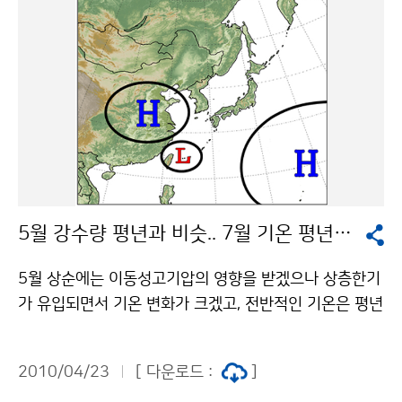
치한 고기압의 영향으로 맑겠다. 24일(토) 아침에는 내륙
지방을 중심으로 안개가 짙게 끼는 곳이 있겠으니, 교통안
전에 유의해야 한다. 24일(토)과 25일(일)은 일교차가 1
0도 이상으로 커서 아침에는 다소 쌀쌀하겠으나, 낮에는
기온이 많이 오르면서 따뜻하고 맑은 날씨를 보여, 야외활
동 하기에 좋은 날씨가 되겠다. 문의 131기상콜센터기상
청 이(가) 창작한 주말 10도 이상 일교차.. 아침 쌀쌀하지
만 낮에 따뜻 저작물은 "공공누리" 출처표시-상업적이용
금지 조건에 따라 이용 할 수 있습니다.
5월 강수량 평년과 비슷.. 7월 기온 평년보다 높을 듯
5월 상순에는 이동성고기압의 영향을 받겠으나 상층한기
가 유입되면서 기온 변화가 크겠고, 전반적인 기온은 평년
보다 낮겠다 기압골이 활성화되어 강수량은 평년보다 많
겠다. 중순과 하순에는 이동성고기압의 영향으로 맑은 날
2010/04/23
[ 다운로드 :
]
이 많겠다. 기온과 강수량은 평년과 비슷하겠으며, 남쪽