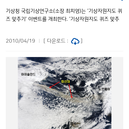
상정보를 지원하여 등반 성공을 도운 바 있다. 문의 수치
기상청 국립기상연구소(소장 최치영)는 ‘기상자원지도 퀴
자료응용팀 이시우 2181-0526기상청 이(가) 창작한 박
즈 맞추기’ 이벤트를 개최한다. ‘기상자원지도 퀴즈 맞추
영석 안나푸르나 등반대에 현지 기상예보 제공 저작물은
기’ 이벤트는 기상자원지도와 관련된 3개 문제의 정답을
"공공누리" 출처표시-상업적이용금지 조건에 따라 이용
찾아 응모하는 형식으로 진행된다. 4월 19일부터 26일
할 수 있습니다.
2010/04/19
[ 다운로드 :
]
까지 접수하며, 국민 누구나 응모할 수 있다. 정답과 응모
자의 간단한 인적사항(이름, 전화번호, 주소)을 적어 이메
일(skyobh@korea.kr)로 접수하면 된다. 정답을 맞힌
응모자 중 10명을 추첨하여 2만원 상당의 상품권을 증정
할 예정이다. 정답은 기상자원지도 홈페이지(http://res
ources.nimr.go.kr/)에서 찾을 수 있다. 기상자원지도는
녹색성장으로 가는 길을 알려주는 보물지도이다. 국립기
상연구소가 개발한 기상자원지도는 기상청의 관측 자료
와 기상기술 인프라를 활용하여, 우리나라의 지형을 최대
한 반영하도록 고해상도로 제작하고, 이용자의 편의를 위
해 구글 영상을 활용할 수 있도록 개발해 실용성을 높였