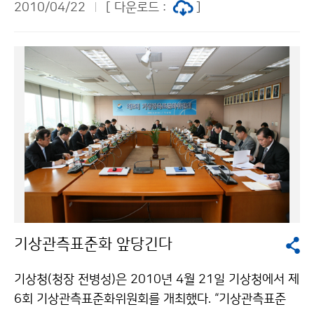
보다 0.6℃ 낮았다. 일 최저기온이 0℃ 미만인 날은 33.7
2010/04/22
[ 다운로드 :
]
여할 수 있다. 조금만 발품을 팔면 된다. 지하철 객실 안에
일로 평년보다 4.3일 적었다. 평균 강수량은 223.4㎜로
게재되어 있는 광고를 찾아내어 사진을 찍어 응모자의 간
평년보다 많았으며(평년대비 137.3%), 강수일수는 29.
단한 인적사항을 적어 이메일로 보내면 된다. 광고사진만
7일로 평년보다 9.4일 많았다. 일조시간은 382.2시간으
찍어 응모할 수도 있지만, 응모양식에 따라 소감 한마디를
로 평년보다 적었다(평년대비 75%) 황사일수는 5.6일로
적고, 사진을 배경으로 애교 있는 포즈를 취한다면 당첨
평년보다 2.4일 많았다. 문의: 기후예측과 김정선 2181-
확률은 더욱 높아질 것이다. 공익광고의 유형은 세 가지이
0473
며, 이 가운데 1개 이상을 배경으로 사진을 찍으면 된다.
응모자 중 50명을 추첨하여 1인당 2만원 상당의 상품권
을 증정한다. 응모기간은 4월 22일부터 5월 6일 18시까
지이며, 당첨자는 5월 중순 기상청 홈페이지 및 기상청 블
로그를 통해 발표한다. 기상청은 기상과학에 대한 국민의
이해를 높이기 위하여 4월 중순부터 전국 주요 도시의 지
기상관측표준화 앞당긴다
하철을 통하여 공익광고를 실시하고 있다. 기상청 공익광
고가 게재되어 있는 지하철은 서울이 1~7호선으로 가장
기상청(청장 전병성)은 2010년 4월 21일 기상청에서 제
많고, 부산 대구 대전 광주는 각각 1호선이다. 제출된 사
6회 기상관측표준화위원회를 개최했다. “기상관측표준
진은 반환하지 않으며, 당첨된 작품에 대한 지적재산권 등