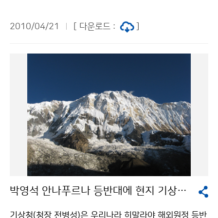
화”란 27개 기관(국가기관 5, 지자체 16, 공공기관 6) 관
일체의 권리는 기상청에 귀속하며, 당첨작은 기상청이 임
측시설의 관측환경 및 관측자료 등을 표준화하는 것이다.
의로 사용할 수 있다. ※ 이벤트 참여 방법 ① 기상청 블로
2010/04/21
[ 다운로드 :
]
국가기상관측자료를 공동 활용하여 관측해상도를 향상(1
그(http://blog.daum.net/kma_skylove/7668646)
3㎞→5㎞)시키고 관측자료의 품질 향상 등을 통하여 예
에서 응모양식 내려받기 ② 응모양식에 인적사항 기재,
보정확도를 높이며, 관측기관간 관측장비의 중복설치를
‘소감 한마디’ 작성, 사진 첨부 ③ E-mail(ofsp@korea.
방지함으로써 국가예산의 효율성을 높이는 것을 목적으
kr) 제출 문의 : 대변인실 2181-0362, 0357(E-mail :
로 한다. 기상청은 당초 2016년까지 관측표준화를 완료
jemsjun@korea.kr)기상청 이(가) 창작한 지하철에서
할 예정이었으나, 집중호우·태풍 등 매년 크게 확대되고
기상청을 찾아라! 저작물은 "공공누리" 출처표시-상업적
있는 기상재해에 적극적으로 대응하고자 완료 목표연도
이용금지 조건에 따라 이용 할 수 있습니다.
를 2012년으로 앞당겼다. 기상청은 올해 27개 기관 관
측시설의 우수등급을 70%로 끌어올릴 계획이다. 이를 위
해 기상청은 기상관측표준화 기술지원반(94명)을 구성하
고 표준화 현장 기술지도, 관측업무종사자 기술교육 등을
지속적으로 펼쳐 나갈 계획이다. 기관명 장비 보유수(대)
박영석 안나푸르나 등반대에 현지 기상예보 제공
AWS 강수량계 대기오염 풍향․ 풍속계 온도계 등 기상청
544
기상청(청장 전병성)은 우리나라 히말라야 해외원정 등반