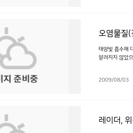
별 상세한 기상
계를 받았는데, 
기상을 조기에 
(26.5℃)보다 
호응을 받고 있는
느끼는 유익한 
풍탐지, 집중호
월 하순 평균기온
영한다. 교육과
알면 알수록 재
모두 취합해 최
예전과 달리 크게
축전’은 한국 최
대 어린이신문 ´
대한 정보를 수
일 한 차례에 불
오염물질(
참가하는 해외과
은 날씨만 예보
다른 곳에서 보
다. 7월 한 달
는 과학체험관,
용 할 수 있습니
이나 신문, 방
단 한 차례도 열
태양빛 흡수해 대
대된다. 당초 성
보가 어떻게 이
았다. 찜통 같은
알려지지 않았으나
로그램들을 마련
등 악성 기상 발
시기에 왜 갑자
arbon)이 빙
돼 누구나 부담 
하는 직원들은 
강하면서 건조하
이 북극의 온도
될까? 저작물은
비와 신호처리 
압이 확장하면서
2009/08/03
강수형태를 변화시
둘러봤다. 그런
상이 나타난 것으
사를 위해 인위
레이더기지는 한
우리나라 동쪽 
기, 자동차, 
로 되어있다고 
으로 북쪽의 한
온도를 상승시킨
이 있다는 증거
반까지 지속되며
소와 가정 난방
그 이유는 산정
레이더, 
볼 때 7월 하
약 40%, 인도
상관측 시설을 
할 시점이다. 
출 된다. 검댕은