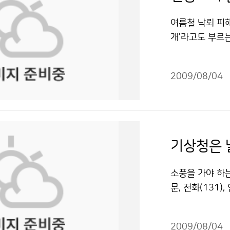
좋게 개기일식 
론이고 체력도 강
볼 수 있어서 정
여름철 낙뢰 피해
에 참석했는데,
자 9명과 함께 
개’라고도 부르
었다. 더욱이 
임감이 무거웠다.
괴하거나 손상시키
기회가 되었다. 
다.” 기상청 
월 강원도에서는
지만 가장 화려한
와 기상청이 하
2009/08/04
발생했고, 지난 
은 아니지만 국
는데 그치지 않고
고가 발생하기도
오해와 원성이 
고 기상청의 중
에서 벗어나고 피
가 내게는 훌륭
나 국력을 반영
한 북태평양 고
이번 경험을 바
측 수준이 예전
자주 발생하며, 
로 거듭났으면 
기상청은 
컸다. 기상청의
상청 홈페이지나
인연으로 나는 
하다는 생각을 
상되면 야외활동
(가) 창작한 하
소풍을 가야 하는
하는 등 기상을
으로 이동해야 
이용금지 조건에 
문, 전화(131
다. 전병성 기
럼 긴 물체는 땅
곳에서는 국민들
과학기술 발전에
이동하되, 키 큰
다. 이곳은 바로
져달라”고 당부
나 이불을 깔고 
2009/08/04