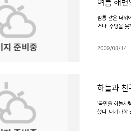
여름 해변
찜통 같은 더위
거나, 수영을 
수도 있다. 자칫
위험성은 더욱 커
2009/08/14
수욕장 앞 해상
렸다. 물놀이객
실대는 파도를 
하마터면 대형 
신속하게 구조작
하늘과 친구
을 공포에 떨게 한
려오던 파도가 
‘국민을 하늘처
기간 존재하는 
했다. 대기과학
며, 물놀이 안
보업무가 주를 이
해수욕장에서만 
은 다양한 일들