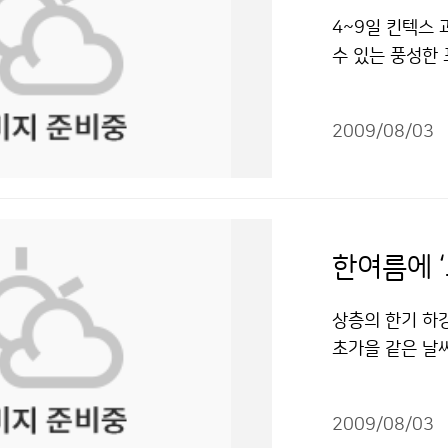
개소이며, 해양 
관심을 높이는 곳
흐린 날이 많겠으
맞은 사람이 있
4~9일 킨텍스
리는 보다 정확한
을 시작해 40년
창작한 8월 중
않는다면 즉시 
수 있는 풍성한 
보았습니다. 국
40년 동안 서
적이용금지 조건에
때문에 만져도 
대한민국과학축전
에 이루어지며 
악산 기상관측소
는 같은 장소에 
지 날씨와 관련된
방에도 기상대가
측소 내부에는 
을 받을 수 있다
2009/08/03
소개의 장, 이해
습니다. 이곳에
어지는 과정을 엿
누리" 출처표시
후변화의 심각성
지표면까지 전해
씬 큰 확성기모양
할 것은 체험의
기가 있습니다. 
런데 눈으로는 
리와 중요성을 
도를 파악합니다
이런 큰 안테나
다. 특히 ‘기상
도 결코 지진의
데 이번 기회를 
한여름에 ‘
방송을 체험할 수
간을 가진 뒤 
안테나다. 축구공
7일(오후 2~3
척 재미있었습니다
이 안테나가 24
상층의 한기 하
상 캐스터의 사
또 일기도를 그
우박 등에 부딪
초가을 같은 날씨
고, 우리나라의
지만 쉽고 재미
반경 240㎞를
기온은 23.0℃
지 등을 알려 준
도 즐겁기만 했
까지 관측 가능하
순(21~31일)에
이 전시되어 기
들고 나니 뿌듯
에 그릴 수 있다
2009/08/03
균기온은 22.6