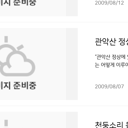
년에도 150명
2009/08/12
·풍속계 만들기
07년에도 10
고 있었다. 기상
도를 결정하는 
공에 그치지 않
느려진다. 수심
앉아있는 것은 
는 파도는 수심이
S(자동기상관측
관악산 정
파도에너지가 낮
다. 처음 방문한
이것이 이안류이
씨에 관측장비들
“관악산 정상에 
의해 결정되는데
만만한 일이 아
는 어떻게 이루
따라 일정한 간
령기상대를 찾았
가 늘고 있다는
형태와 바닷속을
으로 확인하는 
기상관측소를 방
은 연안류의 에
르고, 기상청 
2009/08/07
교와 가까운 곳
지는 협곡이 있
기상장비를 검사
이 달에 가려 
방본부는 이안류
는 것을 깨달았다
더욱 흥미진진할
조언했다.기상청 
근도 인턴이 경
지만 부분적으로
리" 출처표시-
기도 분석과 예보
선발된 76명의
천둥소리 
작성하고 야간관