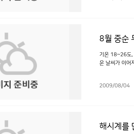
은 기상청 및 
대해 소개를 받았
다. 천둥소리를
이 기상캐스터인
더, 지진 등 1
로 들어가는 게 
은 정보통신센터
관측소와 464개
파인 곳으로 대피
보냈습니다. 기
의 해양기상관측
피하는 게 좋다
고 있습니다. 
그리고 14개소의
8월 중순
나 낮은 장소로 
게 변하고 있는
개소의 지진관측
안에 그대로 있
를 제공하기도 
예보 뿐 아니라
기온 18~26도
능한 낮춰야 한다
합니다. 지상기
했다. 기상청에
운 날씨가 이어
리지 말고 무릎
해일 감시, 기상
수 있는 슈퍼컴
예보(8.11~9
모은다. 마지막 
날씨 정보를 알
와 단기예보, 중
로 평년과 비슷
가정에서도 안전수
외국 기상자료를
난 뒤 점심을 먹
2009/08/04
(18~26도)보
등을 통하여 낙
터를 이용합니다
관측소로 향했다
과 비슷해질 것으
면 TV 안테나 
예보 작성을 하는
타고 올라간 후 
하순에 비가 더
품 등의 플러그는
있습니다. 마지
색 둥근 돔! 기
로 중부지방을 
기기구에서 1m
전화, 신문 등
보았지만 그것이
에는 대기가 불
창문이 깨어져 
해시계를 
는 일을 알아보
소는 등산객들에
많은 비가 내리는
전 우려가 있는 