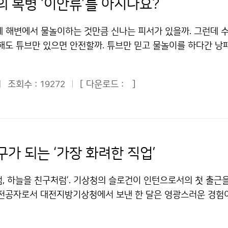
의 복병 ‘이안류’를 아시나요?
에 해변에서 물놀이하는 것만큼 신나는 피서가 있을까. 그런데 수
못해도 튜브만 있으면 안전할까. 튜브만 믿고 물놀이를 하다간 낭
하면 목숨을 잃을 수도 있다. ‘이안류’라는 무시무시한 괴물을 
진다. [동영상 제공: 부산광역시 소방본부] 8월 13일 오후 부
조회수 :
[ 다운로드 :
]
19272
에서 이안류가 발생해 물놀이를 하던 피서객 43명이 한꺼번에 
들은 안전을 위해 표시해 둔 1차 통제선에서 50m가량이나 떠내
따라 폭염을 잊고 한여름을 즐기던 피서객들로서는 혼비백산할 
참사가 발생할 수도 있는 아찔한 순간이었다. 다행히 119수상
업에 나서 피서객들은 모두 안전하게 백사장으로 돌아올 수 있었
가 되는 ‘가장 화려한 직업’
 주범은 바로 ‘이안류’였다. 이안류(離岸流·rip current)는
갑자기 먼 바다쪽으로 빠르게 되돌아가는 해류를 말한다. 일반 
럼, 하늘을 친구처럼’. 기상청의 슬로건이 인턴으로서의 첫 출근
것이 아니라 폭이 좁고 유속이 빨라 그 안에서 수영하는 것은 매
 전공자로서 대전지방기상청에서 보낸 한 달은 영광스러운 경험이
전사고의 주요 요인으로 꼽힌다. 실제로 올 여름 부산 해운대해수
룰 것으로 예상했던 것과 달리 기상관측, 동네예보, 검정, 행정
47명이 이안류에 휩쓸리는 사고를 당했다. 해운대해수욕장에서
을 하고 있었다. 초등학교에 찾아가 날씨와 기상요소에 대해 교육