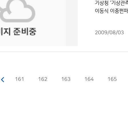
의 기상이 악화
기상청 ‘기상관
로 당분간 북태
향으로 인디안 
기상이 악화되면
이동식 이중편파 
상청 이(가) 창
공에 떠있는 검
고생하시는 것 같
력이 대폭 향상
적이용금지 조건에
문이다. 이러한
는 힘들고 불리
고, 저탄소 녹색
다. 검댕은 이
2009/08/03
기상관측소 직원
수립하였다. 이
부피를 작게 만들
관심을 갖게 되었
가기상관측자원의
다음으로 온난화
치고 이번 탐사가
년간의 세부발전
정도 머물기 때
상청 직원님들께
동화되고, 관측
비용도 낮아 온난
겨보지 말고 일
가 추진되고, 
정도 영향을 미
감사드립니다. 조
예측능력이 향상
161
162
163
164
은 예상하고 있다
165
상청 이(가) 창
레이더, 수직측
물은 "공공누리
표시-상업적이용
이더 자료를 활
낙뢰 예측기술도
다. 독자위성에
따라 위험기상에
시 신기술들도 대