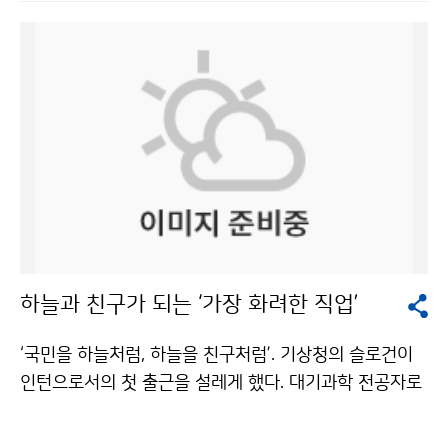
커진다. [동영상 제공: 부산광역시 소방본부] 8월 13일
국의 기상청 직원들의 의견을 경청하겠다는 겸손한 모습
오후 부산 해운대해수욕장 앞 해상에서 이안류가 발생해
도 보였다. 기상청 직원들과 함께 토론하고, 직원들의 말
물놀이를 하던 피서객 43명이 한꺼번에 파도에 휩쓸렸다.
에 귀를 기울이는 상호작용을 통해 장기적으로 예보역량
물놀이객들은 안전을 위해 표시해 둔 1차 통제선에서 50
을 높이겠다는 복안이었다. 기상선진화추진단의 직원들과
m가량이나 떠내려갔다. 넘실대는 파도를 따라 폭염을 잊
힘을 합쳐 최고의 기술, 선진국들의 최근 정책과 연구결과
고 한여름을 즐기던 피서객들로서는 혼비백산할 일이었
를 파악하고 기상청 선진화를 위한 정책 수립을 지원하겠
다. 하마터면 대형 참사가 발생할 수도 있는 아찔한 순간
다고 강조했다. 미국의 선진 기술 중 한국에 적합한 기술
이었다. 다행히 119수상구조대 등이 신속하게 구조작업
을 연구하겠지만 미국 출신이라고 한국 실정에 맞지 않는
에 나서 피서객들은 모두 안전하게 백사장으로 돌아올 수
미국식 모델을 억지로 적용할 생각은 없다고 말했다. “한
있었다. 43명을 공포에 떨게 한 주범은 바로 ‘이안류’였
국 국민들이 저에게 걸고 있는 기대, 어깨에 얼마나 큰 책
다. 이안류(離岸流·rip current)는 해안으로 밀려오던
임이 지어졌는지도 잘 알고 있습니다. 한평생 기상업무에
하늘과 친구가 되는 ‘가장 화려한 직업’
파도가 갑자기 먼 바다쪽으로 빠르게 되돌아가는 해류를
종사하며 기상 전문가로 자부해온 저의 역량과 아이디어,
말한다. 일반 해류처럼 장기간 존재하는 것이 아니라 폭이
인적 네트워크를 총동원하여 좋은 결과를 낼 수 있도록 최
‘국민을 하늘처럼, 하늘을 친구처럼’. 기상청의 슬로건이
좁고 유속이 빨라 그 안에서 수영하는 것은 매우 위험하
선을 다하겠습니다. 여러분의 눈에 성공을 이뤄냈다고 보
인턴으로서의 첫 출근을 설레게 했다. 대기과학 전공자로
며, 물놀이 안전사고의 주요 요인으로 꼽힌다. 실제로 올
일 수 있도록 열심히 일하겠습니다.” 옆집 할아버지 같은
서 대전지방기상청에서 보낸 한 달은 영광스러운 경험이
여름 부산 해운대해수욕장과 송정해수욕장에서만 47명
수수한 인상의 크로포드 단장은 1시간 이상 선 채로 기자
었다. 예보업무가 주를 이룰 것으로 예상했던 것과 달리