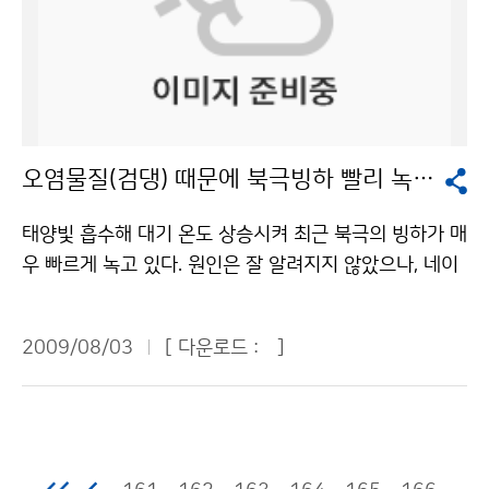
년(25.5℃)보다 무려 4.0℃나 낮았다. 덩달아 열대야도
민들에게 알린다. 이제야 방송이나 신문에서 본 기상예보
은 날씨만 예보한다? NO! 저작물은 "공공누리" 출처표
‘2009 대한민국과학축전’은 한국 최초의 우주발사체인
예전과 달리 크게 줄어들었다. 올해 들어 7월까지 서울에
가 어떻게 이루어지는지 이해가 갔다. 또 레이더 기지에서
시-상업적이용금지 조건에 따라 이용 할 수 있습니다.
‘나로호(KSLV-1) ’ 특별전, 해외 11개국 15개 단체가 참
열대야가 나타난 것은 지난 16일 한 차례에 불과했다. 지
는 또 만일 기상 악화로 낙뢰 등 악성 기상 발생 시 각 기
가하는 해외과학체험관, 과학과 예술이 만나는 융합카페,
난해 7월 4회 발생한 것에 비하면 격세지감을 느끼게 할
지에 문자메시지(SMS)를 제공해 준다고 한다. 이곳에서
과학동아리 100곳이 운영하는 과학체험관, 과학융합강
정도이다. 7월 한 달간의 열대야 발생 횟수는 부산과 강릉
근무하는 직원들은 24시간 빈틈없이 기상을 관측한다고
연 등 다양한 볼거리로 관람객들의 눈길을 사로잡을 것으
이 각각 1회였고, 인천과 대전, 춘천은 단 한 차례도 열대
한다. 우리 어린이 기자들은 송수신장비와 신호처리 장치
로 기대된다. 당초 성인 1만원, 청소년 6000원의 입장료
오염물질(검댕) 때문에 북극빙하 빨리 녹는다
야가 발생하지 않았다. 대구와 울산이 3회, 광주가 6회로
가 설치된 2층과 회전 안테나가 자리 잡은 3층 돔 내부까
를 책정했을 정도로 수준 높은 많은 프로그램들을 마련했
상대적으로 많았다. 찜통 같은 무더위와 열대야로 사람들
지 구석구석 둘러봤다. 그런데 관악산 기상청에는 신기한
지만, 과학에 대한 국민들의 관심을 확대하기 위해 무료
태양빛 흡수해 대기 온도 상승시켜 최근 북극의 빙하가 매
을 지치게 하고 밤잠까지 설치게 해야 정상(?)인 시기에
사실이 하나 있었다. 관측소 직원 분은 본부와 레이더기지
관람으로 변경돼 누구나 부담 없이 관람할 수 있다.기상청
우 빠르게 녹고 있다. 원인은 잘 알려지지 않았으나, 네이
왜 갑자기 기온이 뚝 떨어지고 선선해졌을까. 기상청은 우
는 한곳에 모여 있는데, 본부의 주소는 경기도로 되어있고
이(가) 창작한 해시계를 만들까, 기상 캐스터가 될까? 저
처의 최근 자료(2009년 7월)에 의하면 오염물질인 검댕
리나라 상층의 한기가 하강하면서 건조하고 청명한 날씨
레이더기지는 서울로 되어있다고 설명해 주었다. 이것은
작물은 "공공누리" 출처표시-상업적이용금지 조건에 따
(black carbon)이 빙하를 녹이는 주범 중 하나라는 연구
를 보이고 있고, 또한 동해 북부 해상으로 오호츠크해고기
본부와 레이더 기지 사이에 서울과 경기도의 경계선이 있
2009/08/03
[ 다운로드 :
]
라 이용 할 수 있습니다.
결과가 발표되었다. 네이처에 따르면 검댕이 북극의 온도
압이 확장하면서 우리나라에 북동류가 유입되어 동해안
다는 증거이다. 한편, 관악산 기상관측소가 왜 꼭 산 정상
를 빠르게 상승시켜 빙하 녹는 속도가 빨라지고 있고, 또
지방을 중심으로 7월부터 저온 현상이 나타난 것으로 분
에 있는지도 궁금했었는데 그 이유는 산정상이 기상관측
한 동남아 지역의 강수형태를 변화시킨다는 것이다. 검댕
석하고 있다. 이와 같은 현상은 지난 6월 상순부터 티벳
도 잘 할 수 있다는 이유 때문이었다. 나는 우리나라의 첨
(black carbon)은 자연적으로 발생하는 산불, 농사를 위
동쪽 상공과 우리나라 동쪽 상공에 비정상적으로 기압능
단기상관측 시설을 보고 우리나라 과학발전 수준에 대해
해 인위적으로 발생시키는 불, 난방이나 요리를 위해 나무