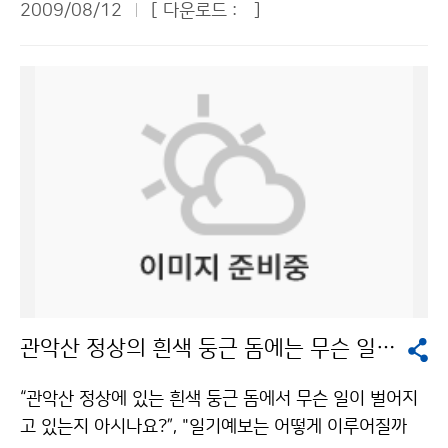
이 이안류에 휩쓸리는 사고를 당했다. 해운대해수욕장에
2009/08/12
[ 다운로드 :
]
들의 질문에 응했다. 때론 유머를 섞어가면서 진솔하고 열
기상관측, 동네예보, 검정, 행정 등 기상청은 다양한 일들
서는 2008년에도 150명이 이안류에 휩쓸렸다가 119수
정적인 제스처를 취하며 답변했다. 다음은 언론과의 질의
을 하고 있었다. 초등학교에 찾아가 날씨와 기상요소에 대
상구조대의 도움을 받아 위기를 넘겼고, 2007년에도 10
응답 내용이다. -기상청은 세계 9위인 예보역량 수준을 6
해 교육하고, 풍향·풍속계 만들기 교실을 운영하는 등 기
0여명의 피서객이 먼 바다로 떠내려가다 구조됐다. 얕은
위로 끌어올리려는 계획을 갖고 있는데, 어떻게 예보역량
상청은 국민들에게 다가가며 알리는 노력을 기울이고 있
바다에서 파도의 속도를 결정하는 것이 수심이다. 즉 수심
을 끌어올릴 생각인가. ▶기상청 직원들과 함께 토론하면
었다. 기상정보에 대한 국민들의 수요가 갈수록 커지고 있
이 깊을수록 속도가 빠르고 수심이 낮을수록 속도가 느려
서 나온 아이디어들을 총체적으로 적용할 수 있도록 노력
는 요즘, 기상청이 정보 제공에 그치지 않고 국민들과 소
진다. 수심이 깊은 지역에서 파도 속도가 빠르기 때문에
할 것이고, 기상청 직원들의 피드백을 경청하는 방법을 먼
통하려는 모습이 인상적이었다. 인턴이라고 해서 책상에
해안을 향해 평행하게 들어오는 파도는 수심이 낮은 쪽을
저 사용하도록 하겠다. 또한 기상청에 뛰어난 국장들이 많
만 앉아있는 것은 아니었다. 서산기상대 측기 검정, 추풍
향해 파도 에너지가 모이게 된다. 이 때 모인 에너지는 비
이 있으므로 그분들과 토론하고 그분들의 자문을 많이 얻
령표준기상관측소 견학, 계룡산 AWS(자동기상관측장비)
교적 파도에너지가 낮은 지역, 즉 수심이 깊은 지역에 모
을 것이고, 제가 있던 미국에서 쓰던 기술들 중에서 한국
답사, 관악산 기상관측소 측기 검정 지원 등 다양한 업무
여서 외해로 에너지를 분출하게 되는데, 이것이 이안류이
에서 적합하다고 생각되는 기술이 있다면 적용하도록 하
를 체험했다. 처음 방문한 서산기상대는 규모가 작고 교통
다. 기상청 해양기상과는 “이안류는 해저 바닥의 형태와
고, 미국에는 적합하지만 한국에 적합하지 않다면 억지로
도 편리하지 못한 곳에 있었다. 무더운 날씨에 관측장비들
해안선의 형태에 의해 결정되는데, 완만한 경사를 갖는 물
관악산 정상의 흰색 둥근 돔에는 무슨 일이?
적용하지는 않겠다. 기상청 직원들과의 상호작용을 통해
이 있는 노장으로 나가 직원 옆에서 보조역할을 했는데,
결이 부서지는 구역이 넓은 해변, 일직선 해변을 따라 일
장기적으로 예보역량을 높이겠다. 결론적으로 예보역량
검정업무가 결코 만만한 일이 아니라는 것을 깨달았다. 다
정한 간격으로 주로 발생한다”고 밝혔다. 이안류의 위험에
“관악산 정상에 있는 흰색 둥근 돔에서 무슨 일이 벌어지
세계 6위라는 목표를 얼마나 빨리 성취하느냐가 중요한
음으로 우리나라 최초의 표준기상관측소인 추풍령기상대
서 벗어나려면 해안선의 형태와 바닷속을 알아야 한다. 해
고 있는지 아시나요?”, "일기예보는 어떻게 이루어질까
것이 아니라 얼마나 올바른 모습으로 올바른 기상청의 모
를 찾았다. 전공 책에서나 볼 수 있었던 측기들을 포함해