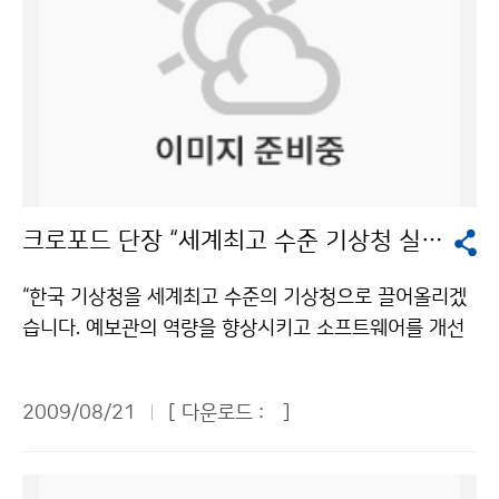
크로포드 단장 “세계최고 수준 기상청 실현” 출사표
“한국 기상청을 세계최고 수준의 기상청으로 끌어올리겠
습니다. 예보관의 역량을 향상시키고 소프트웨어를 개선
해 레이더를 통합 운영하는 방안을 찾고, 기상청이 리더십
을 발휘하면서 민간 기상업체와도 긴밀히 공조하겠습니
2009/08/21
[ 다운로드 :
]
다.” 케니스 크로포드(65) 기상청 기상선진화추진단장은
21일 오전 기상청에서 열린 기자회견에서 한국 기상청의
선진화를 향한 강한 의지를 드러냈다. 크로포드 단장은 오