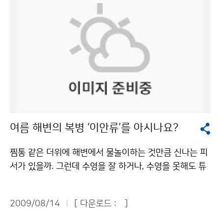
클라호마대 기상학과 석좌교수로 20년간 재직하고, 미국
기상청에서 30여 년간 예보 업무에 종사해온 대기과학
및 레이더 분야에서 세계적 명성을 지닌 전문가이다. 기상
청은 기상 업무의 선진화와 예보 정확도 제고를 위해 파격
적인 대우로 영입했다. 외국인으로서는 처음으로 차장급
대우의 고위직 공무원으로 임용돼 입국 전부터 큰 관심을
모은 바 있다. 크로포드 단장은 본인 소개에 앞서 감사의
말부터 꺼냈다. 기상청에서 일할 수 있는 기회를 준 한국
국민들과 기상청, 정부부처 관계자들에게 고마움을 전했
여름 해변의 복병 ‘이안류’를 아시나요?
다. 이날 기자회견에서 그는 레이더의 효율적인 운용방안
을 강조했다. 미국의 사례를 들며 레이더운영센터를 설치
찜통 같은 더위에 해변에서 물놀이하는 것만큼 신나는 피
하여, 한국 내 26개 레이더의 자료를 공유하고 보존하면
서가 있을까. 그런데 수영을 잘 하거나, 수영을 못해도 튜
좋겠다는 복안을 밝혔다. 기상청을 비롯하여 공군, 국토해
브만 있으면 안전할까. 튜브만 믿고 물놀이를 하다간 낭패
양부 등이 제각기 운용 중인 레이더를, 세계의 다른 기상
를 당할 수도 있다. 자칫하면 목숨을 잃을 수도 있다. ‘이
관련 기관들처럼 모두가 동일한 방식으로 운용되는 게 바
2009/08/14
[ 다운로드 :
]
안류’라는 무시무시한 괴물을 만난다면 그 위험성은 더욱
람직하다는 주장이었다. 세계적인 기상 전문가이지만 한