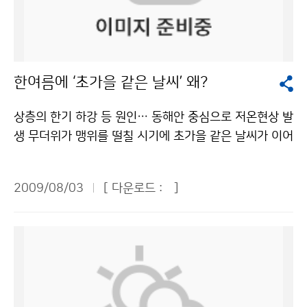
4시간 360도 수평 회전하면서 대기 중에 발사하는 전자
조금의 휴식시간을 가진 뒤 체험학습을 하였습니다. 내가
수 있는 유일한 방법은 더 좋은 서비스를 제공하는 것이
유익한 현장학습의 기회이기 때문이다. 특히 ‘기상방송 체
기파가 구름, 비, 눈, 우박 등에 부딪혀 되돌아오는 신호를
기상캐스터가 되어 날씨를 예보를 하였는데 무척 재미있
다. 그런 비판을 피하려면 잘 하는 방법밖에 없다. 그러나
험관’은 관람객이 가상 스튜디오에서 직접 기상 캐스터가
분석해 비구름의 상태를 원격 관측한다고 한다. 보통 반경
었습니다. TV로 볼 때는 쉬울 줄만 알았지만 막상 해보니
하루 만에 이루어질 수는 없다. 기자들이 나중에 피드백을
되어 기상방송을 체험할 수 있어 큰 인기를 끌 전망이다.
240㎞를 관측하는데, 최고 480㎞까지 관측이 가능해 관
어렵기도 하였습니다. 또 일기도를 그리기도 하고 풍향풍
해서 나에게 줬으면 좋겠다. 마지막으로 한국 국민들과 기
체험 과정은 동영상 CD로도 제작해 준다. 7일(오후 2~3
한여름에 ‘초가을 같은 날씨’ 왜?
악산에서 부산의 기상현상까지 관측 가능하다고 한다. 또
속계도 만들어 보았습니다. 일기도를 그리려니 막막했지
상청장님, 직원들, 중책을 맡겨준 여러분에게 감사드린다.
시)은 MBC 배수연 기상 캐스터, 8일(오전 11~12시)에
기상 레이더는 비구름의 위치와 강도, 풍향과 풍속을 지도
만 쉽고 재미있는 선생님의 설명 덕분인지 술술 잘 그렸습
기자들께도 특별히 감사드린다.기상청 이(가) 창작한 크
는 SBS 홍서연 기상 캐스터의 사인회도 열린다. 기후변
상층의 한기 하강 등 원인… 동해안 중심으로 저온현상 발
에 그릴 수 있다. 이렇게 비구름을 정확히 관측한 자료는
니다. 삐뚤빼뚤 이상하게 그려도 즐겁기만 했답니다. 또
로포드 단장 “세계최고 수준 기상청 실현” 출사표 저작물
화의 장은 일기예보와 태풍예보가 어떻게 만들어지고, 우
생 무더위가 맹위를 떨칠 시기에 초가을 같은 날씨가 이어
집중호우, 태풍 등 돌발적인 위험 기상을 조기에 탐지하고
풍향풍속계도 만들어 보았는데, 어려운 부분도 많았지만
은 "공공누리" 출처표시-상업적이용금지 조건에 따라 이
리나라의 기후가 어떻게 변화해 미래는 어떤 모습으로 바
지고 있다. 지난 7월 21일부터 28일까지 우리나라의 전
추적 감시하는데 필수적이라고 한다. 여기서 수집된 정보
막상 만들고 나니 뿌듯하였습니다. 하나 더 만들고 싶다는
용 할 수 있습니다.
뀌는지, 지구가 왜 더워지는지 등을 알려 준다. 이해의 장
국 평균기온은 23.0℃로 평년(25.6℃)보다 2.6℃ 낮아
들은 태풍탐지, 집중호우, 천둥번개, 지역우량 측정 등에
생각도 하였지요. 선물은 갈릴레오 온도계를 받았는데, 처
에서는 측우기 실물 모형, 모의 토네이도 발생기, 기상사
2009/08/03
[ 다운로드 :
]
전국적으로 저온현상을 나타냈다. 7월 하순(21~31일)에
이용되며 10군데 기상레이더의 자료를 모두 취합해 최종
음 본지라 신기하고 예쁘기까지 하였습니다. 기상청 탐방
진 등이 전시되어 기상장비와 기상현상에 대한 궁금증을
서울의 평균기온은 25.1℃로 평년(26.2℃)보다 1.1℃ 낮
예보를 위해 기상청 본청으로 보내지게 된다. 기상레이더
은 보고, 듣고, 느끼는 유익한 체험이었습니다. 이번 기회
풀어준다. 이와 함께 소개의 장은 지역별 상세한 기상정보
았다. 부산의 평균기온은 22.6℃로 평년(25.8℃)보다 3.
를 통해 날씨에 대한 정보를 수집한 후 인터넷 등을 통해
를 통해 날씨에 대해 올바르게 알게 되었습니다. 알면 알
를 지리정보와 함께 제공하는 생활밀착형 기상서비스로
2℃ 낮았고, 대전의 평균기온은 22.8℃로 평년 (26.5℃)
기상청 본청에 알린다. 그러면 기상청 본청에서 다른 곳에
수록 재미있는 날씨의 세계로 푸른 누리 독자 여러분도 빠
국민들로부터 호응을 받고 있는 동네예보의 홍보 동영상,
보다 3.7℃ 낮았다. 광주와 제주는 평년보다 각각 2.7℃,
서 보고된 정보들을 슈퍼컴퓨터 등을 통해서 분석을 한 뒤
져 보세요! 하승연 청와대 어린이신문 ´푸른 누리´ 기자
기후변화 동영상, 기상청 소개 영상물 등을 상영한다. 교
2.9℃ 낮았고, 강릉은 7월 하순 평균기온이 21.5℃로 평
이 정보를 기상통보관이나 신문, 방송사 기자들을 통해 국
(천안수곡초등학교 / 6학년)기상청 이(가) 창작한 기상청
육과학기술부와 한국과학창의재단이 공동으로 주최하는