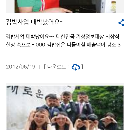
상지원을 위한 준비가 착실히 진행되고 있답니다. 기상청
강한 남서류가 유입되었기 때문입니다. 기상청은 과거 호
이 창작한 조석준 청장, 러시아로 날아가.. 저작물은 "공공
우 사례를 통해 집중호우의 특성과 위험성을 살펴보기 위
누리" 출처표시-상업적이용금지 조건에 따라 이용 할 수
김밥사업 대박났어요~
해 「최근 20년 사례에서 배우다 - 집중호우 Top10」사례
있습니다.
집을 발간했습니다. 1998년 큰 인명 피해를 가져왔던 지
김밥사업 대박났어요~- 대한민국 기상정보대상 시상식
리산 호우부터 2011년 우면산 사례까지 호우경보 수준
현장 속으로 - 000 김밥집은 나들이철 매출액이 평소 3
을 넘어서는 총 10개 사례를 담고 있습니다. 앞으로 다가
배 이상 증가하고, 주문량 사전 예측으로 재료 손실량이 3
올 집중호우를 대비하는데 유익하게 사용되었으면 합니
0% 이상 원가를 절감했다고 합니다. 그들에게 무슨 일이
다. 첨부파일을 확인하세요~! 기상청 이 창작한 수도권 집
2012/06/19
[ 다운로드 :
]
있었던 걸까요?바로, 기상정보를 전략적으로 활용하여 기
중호우의 원인은? 저작물은 "공공누리" 출처표시-상업적
업경영에 활용했기 때문입니다. 기상청과 한국기상산업진
이용금지 조건에 따라 이용 할 수 있습니다.
흥원은 기상정보를 경영에 다양하게 활용하여 부가가치
를 창출하고 기상산업의 활성화에 기여한 우수사례들을
발굴하여 2006년부터 「대한민국 기상정보 대상 시상식」
을 개최하고 있습니다. 올해는 어떤 기관에서 수상했는지
궁금하지 않으세요?대상의 영광은 기상과 밀접한 관련이
있는‘아시아나 항공’에 돌아갔습니다.항공기 운항에서 기