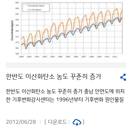
에 유인 기상관서 1개소(가칭 세종국가기상지원센터)와
무인 자동기상관측장비 5개소를 설치할 계획입니다. 이는
우리나라 전역에 설치된 자동기상관측장비가 평균 13 k
m 인데 비해 훨씬 더 조밀한 그물망 형태인 4 km 간격으
로 설치되는 것입니다. 서울시의 경우 자동기상관측장비
가 평균 4.5 km 간격으로 설치되어 있어, 세종시 중심타
운의 경우 국내에서 가장 조밀한 기상관측망이 구축될 전
망입니다. [ 행정중심복합도시 예정지역 (출처 : 행정중심
복합도시건설청 홈페이지) ] [ 세종시 국가기상지원센터
한반도 이산화탄소 농도 꾸준히 증가
/ 자동기상관측장비 설치 구상도 ] 2일 세종시 중심타운
에 첫 번째 자동기상관측장비를 설치하였고, 2일 17시부
한반도 이산화탄소 농도 꾸준히 증가 충남 안면도에 위치
터 세종시 구역을 11개로 세분화하여 동네예보도 발표하
한 기후변화감시센터는 1996년부터 기후변화 원인물질
고 있습니다. 세종시 날씨정보 바로가기 기상청 홈페이지
을 감시하고 있습니다.기후변화로 인한 대기환경의 변화
> 날씨 > 관측자료 > 지상관측자료 > 지역별상세관측자
를 알기 위하여 온실가스, 반응가스, 에어로졸, 대기복사
료(AWS) 바로가기 조석준 청장은 3일 송기섭 행정중심
2012/06/28
[ 다운로드 :
]
등 총 6개 분야 37개요소를 관측하고 있는데요.그리고 이
복합도시건설청장을 만나 세종시를 도시기상·기후 연구