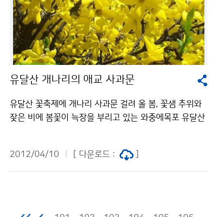
유달산 개나리의 애교 사과문
유달산 꽃축제에 개나리 사과문 걸려 올 봄, 꽃샘 추위와
잦은 비에 봄꽃이 늑장을 부리고 있는 와중에목포 유달산
꽃축제(4.7~8)에개나리의 애교어린 사과문이 걸려 눈길
을 끌고 있다. "오매! 어째야쓰까~ 꽃이 잠에서 덜 깨었어
2012/04/10
[ 다운로드 :
]
요", "개나리꽃, 못 피워서 지송합니다" 등 재미있는 문구
의 현수막이 화사한 봄꽃을 기대한 관광객들의 섭섭함을
달래고 있다. 기상청 이(가) 창작한 유달산 개나리의 애교
사과문 저작물은 "공공누리" 출처표시-상업적이용금지
조건에 따라 이용 할 수 있습니다.