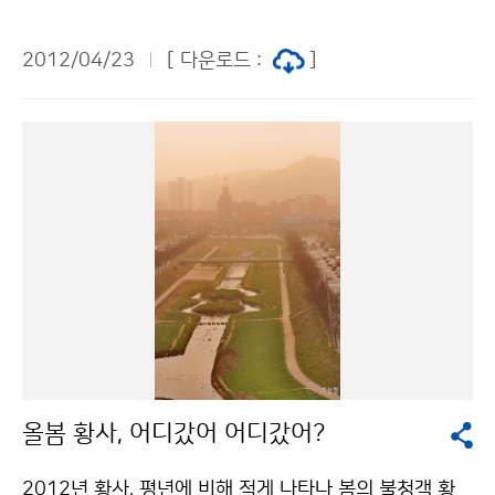
의 영향을 받아 기온과 날씨의 변화가 크겠습니다. 기온이
낮고 구름끼는 날이 잦겠으나 한때 남서기류의 유입으로
2012/04/23
[ 다운로드 :
]
고온현상이 나타나기도 하겠습니다. 기온은 평년보다 낮
겠고, 강수량은 평년과 비슷하겠습니다. 6월에는 동서고
압대의 기압배치로 맑고 건조한 날이 많겠으나, 후반에 남
쪽을 지나는 기압골의 영향으로 남부지방을 중심으로 많
은 비가 내릴 때가 있겠습니다. 기온은 평년보다 높겠고,
강수량은 평년과 비슷하겠습니다. 7월에는 전반에는 북태
평양고기압의 가장자리를 따라 형성된 기압골의 영향으
로 중부지방을 중심으로 많은 비가 내릴 때가 있겠고, 점
차 북태평양고기압의 영향을 받아 무더운 날씨가 자주 나
타나겠습니다. 기온은 평년보다 높겠고, 강수량은 평년과
비슷하겠습니다. 월 평 균 기 온 강 수 량 5월 평년(16～1
9℃)보다 낮겠음 평년(70～190㎜)과 비슷하겠음 6월 평
올봄 황사, 어디갔어 어디갔어?
년(19～23℃)보다 높겠음 평년(106～268㎜)과 비슷하
겠음 7월 평년(23～26℃)보다 높겠음 평년(187～397
2012년 황사, 평년에 비해 적게 나타나 봄의 불청객 황