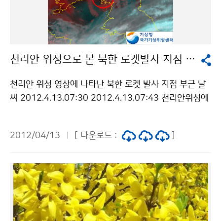
건에 따라 이용 할 수 있습니다.
천리안 위성으로 본 북한 로켓발사 지점 날씨
천리안 위성 영상에 나타난 북한 로켓 발사 지점 부근 날
씨 2012.4.13.07:30 2012.4.13.07:43 천리안위성에
서 북한의 로켓 발사 시각(4.13.07:39) 전후에 북한 평
안북도 철산군 지역을 관측한 영상이다.발사 지점 부근에
2012/04/13
[ 다운로드 :
]
서 엷은 안개 또는 낮은 구름이 관측되었다.기상청 이(가)
창작한 천리안 위성으로 본 북한 로켓발사 지점 날씨 저작
물은 "공공누리" 출처표시-상업적이용금지 조건에 따라
이용 할 수 있습니다.