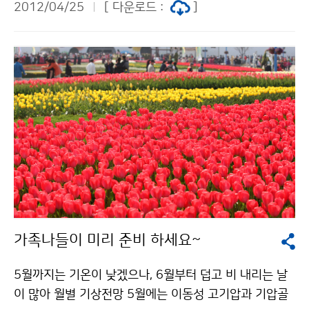
2012/04/25
[ 다운로드 :
]
1) 4월 중 전국적으로 비가 내렸던 12건의 사례를 대기
질 개선, 수자원 확보, 산불예방 효과, 가뭄피해 경감 등 4
개 분야의 경제적 가치로 분석한 결과다. 또한 5일 이상
비가 오지 않다가 내리는 봄비는 최소 1억 원 이상의 가치
를 가진 것으로 분석되었다. 산불 예방 측면에서는 비가
얼마나 왔는지 보다 비가 오지 않는 기간이 길어질수록 봄
비의 가치가 커지는 것으로 나타났다. 우리나라 속담 중에
´봄비는 쌀 비´라는 말이 있다. 건조한 시기인 봄에 비가
많이 오면 벼농사 짓기에 좋아 수확량이 늘어난다는 뜻이
다. 이제 봄비는 쌀 비가 아니라, 돈 비라는 표현도 나올
법하다. 창밖에 내리는 봄비의 가치가 210억 원이나 되다
니, 빗물 한방울 한방울이 소중한 기상 자원임을 새삼 생
가족나들이 미리 준비 하세요~
각하게 한다. 기상청 이(가) 창작한 봄비 1mm가 210억
원? 저작물은 "공공누리" 출처표시-상업적이용금지 조건
5월까지는 기온이 낮겠으나, 6월부터 덥고 비 내리는 날
에 따라 이용 할 수 있습니다.
이 많아 월별 기상전망 5월에는 이동성 고기압과 기압골