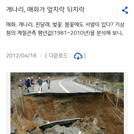
건에 따라 이용 할 수 있습니다.
개나리, 매화가 엎치락 뒤치락
매화, 개나리, 진달래, 벚꽃. 봄꽃에도 서열이 있다? 기상
청의 계절관측 평년값(1981~2010년)을 분석해 보니,
중부.남부.동해안 등 지역에 따라 봄꽃들의 개화 순서가
다른 것으로 나타났다. 서귀포, 부산, 포항, 강릉 등 남부와
2012/04/18
[ 다운로드 :
]
동해안지방에는 ´매화-개나리-진달래-벚꽃´의 순서로 꽃
이 피고, 서울, 인천, 대전 등 중부지방에서는 ´개나리-진
달래-매화-벚꽃´로 나타났다. 대구, 안동 등 내륙 일부지
방에서는 ´개나리-매화-진달래-벚꽃´ 순서로 꽃이 피었
다. 봄꽃의 개화 순서는 지역에 따라, 그리고 그해 겨울과
봄의 날씨(기온, 강수량, 일조량)에 따라 조금씩 달라지기
도 한다. 매화, 개나리, 진달래 그리고 벚꽃이 엎치락 뒤치
락 앞다투어 봄소식을 알려주고 있다. 올 봄, 우리집 앞마
당에는 어떤 꽃이 가장 서둘러 피었는지 눈여겨 보는 재미
도 쏠쏠하다. 기상청 이(가) 창작한 개나리, 매화가 엎치락