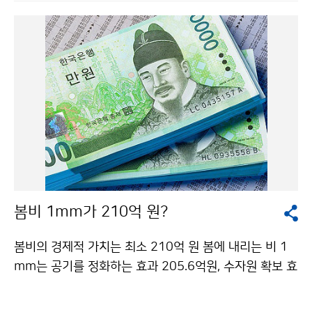
고 있다. 최근 자외선지수 예측값을 살펴보면, 전국이 맑
은 날씨를 보이면서 제주도와 남부지방을 중심으로 7 이
상의 매우 강한 자외선이 나타나기 시작했다. 5월이 지나
면서부터 점차 전국으로 확대될 것으로 보여, 맑은 날 야
외활동을 할 때는 자외선 차단에 특히 주의해야한다. 기상
청은 홈페이지를 통해 3월부터 11월까지 자외선지수를
제공하고 있다. 일 최고 자외선지수는 낮 12시부터 오후
3시 사이에 집중된다. 햇빛이 강한 날은 이 시간대에 외출
을 조심하고, 외출시에는 피부보호를 위해 자외선 차단제,
모자, 선글라스 등을 착용해야 한다. * 자외선지수 예측값
바로가기 * 보도자료 바로가기기상청 이(가) 창작한 피부
봄비 1mm가 210억 원?
과 다니는 K씨의 고민은? 저작물은 "공공누리" 출처표
시-상업적이용금지 조건에 따라 이용 할 수 있습니다.
봄비의 경제적 가치는 최소 210억 원 봄에 내리는 비 1
mm는 공기를 정화하는 효과 205.6억원, 수자원 확보 효
과 약 7억원을 더하여 최소 212.6억원의 가치를 가진다
는 연구결과가 발표되었다. 이는 최근 3년간(2009~201