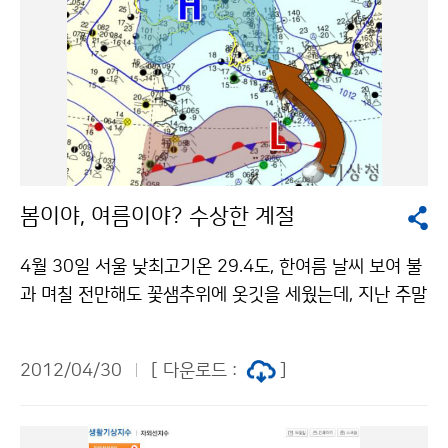
봄이야, 여름이야? 수상한 계절
4월 30일 서울 낮최고기온 29.4도, 한여름 날씨 보여 불
과 며칠 전만해도 꽃샘추위에 옷깃을 세웠는데, 지난 주말
부터는 반팔옷이 더 자연스럽다. 봄이 실종되었다는 언론
보도도 잇따른다. 봄이야, 여름이야? 올 봄 날씨가 수상하
2012/04/30
[ 다운로드 :
]
다고? 2012.4.30. 낮최고기온 분포도 4월 30일 서울 낮
최고기온이 29.4℃로 관측 이래 4월 낮 최고기온 2위를
기록했다. 문산 32.0℃, 동두천 31.0℃ 등 중북부 내륙지