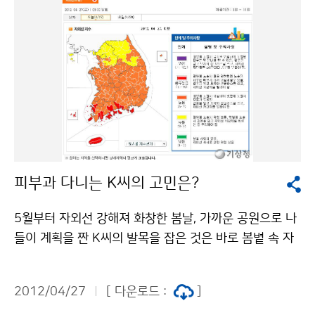
방을 중심으로 올 들어 가장 더운 날씨를 보였다. 왜 이렇
게 더운걸까? 중부지방은 고기압의 영향권에 들어 맑은
날씨에서 강한 햇빛을 받았다. 또한 따뜻한 남동풍이 불어
들어와 기온 상승에 한 몫을 더하면서 중부내륙지방을 중
심으로 낮 기온이 30℃를 넘는 한여름 날씨를 보였다. 남
부지방은 남해 먼바다를 지나는 저기압의 영향을 받아 대
체로 흐린 날씨가 나타났다. 올 봄은 찬 대륙고기압의 세
력이 유지되면서 꽃샘추위와 강수가 자주 나타나 유난히
짧게 느껴졌다. 지난 80년간 우리나라 7개 대표지점의 기
피부과 다니는 K씨의 고민은?
온을 분석한 결과, 겨울철 지속일은 약 22~49일 짧아졌
다. 그러나 봄철 지속일은 변화가 없는 것으로 나타났다.
5월부터 자외선 강해져 화창한 봄날, 가까운 공원으로 나
기상청 이(가) 창작한 봄이야, 여름이야? 수상한 계절 저
들이 계획을 짠 K씨의 발목을 잡은 것은 바로 봄볕 속 자
작물은 "공공누리" 출처표시-상업적이용금지 조건에 따
외선. 봄이 되면서 부쩍 기미가 늘어난 K씨에게 추천하는
라 이용 할 수 있습니다.
것은 썬크림과 함께 기상청의 자외선지수다. 5월이 다가
2012/04/27
[ 다운로드 :
]
오면서 자외선지수가 본격적으로 높아질 것으로 예상되