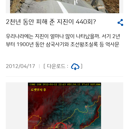
뒤치락 저작물은 "공공누리" 출처표시-상업적이용금지
조건에 따라 이용 할 수 있습니다.
2천년 동안 피해 준 지진이 440회?
우리나라에는 지진이 얼마나 많이 나타났을까. 서기 2년
부터 1900년 동안 삼국사기와 조선왕조실록 등 역사문
헌에 나타난 지진기록은 2천여 건에 달하는 것으로 나타
났다. 이 중 피해를 낸 진도 5 이상은 440회, 인명피해까
2012/04/17
[ 다운로드 :
]
지 내는 진도 8에서 9는 15차례나 기록했다. 역사 기록
속 진도 5 이상 지진 발생 지역 삼국사기에는 경주에서 가
옥이 무너지고 백여 명이 숨지는 대형지진의 기록도 있으
며, 당시 지진 규모는 6.7에 달했던 것으로 추정된다. 역
사문헌에서 서울, 경주 뿐만 아니라 충청과 남부지방, 평
안도의 서쪽에서도 지진이 자주 발생했던 것으로 분석됐
다. 기상청 이(가) 창작한 2천년 동안 피해 준 지진이 44
0회? 저작물은 "공공누리" 출처표시-상업적이용금지 조