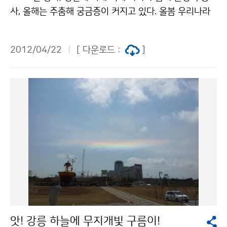
㎜)과 비슷하겠음 지역별 상세 기상전망 평균기온 강수량
사, 올해는 주춤해 궁금증이 커지고 있다. 올봄 우리나라
※ 월 단위 이상 기간에 대한 평균 기온ㆍ강수량의 전망
에는 두 번의 옅은 황사가 관측되었다.(4.22. 현재) 평년
표현 기준표 기상청 이(가) 창작한
황사 관측일수(3~4월 4.1일)에 비해서 적게 나타난 것이
2012/04/22
[ 다운로드 :
]
다. * 평년 : 1981년~2010년, 30년 평균 2008년 기상
사진전 입상작 ´황사´ 아무리 불청객이라지만 안보이니
궁금한 것은 사실이다. 올봄 황사, 어찌된 일일까. 먼저 황
사발원지의 상황부터 살펴보자. 황사발원지에서는 황사가
지속적으로 발생하고 있으나, 평년에 비해 황사의 농도가
약한 것이 원인으로 지목되고 있다. 황사발원지 부근을 지
나는 저기압도 평상시보다 북쪽으로 만들어져 한 몫을 더
하고 있다. 또한 우리나라 주변으로 남풍 계열의 바람이
많이 불어 황사발원지에서 황사가 직접 유입되기도 어려
웠다. 이번 주 중반까지는 우리나라 주변으로 남풍 계열의
바람이 많이 불어 황사의 영향을 받을 가능성은 낮을 것으
로 전망된다. 하지만 4월 하순과 5월 상순까지는 바람의
앗! 강릉 하늘에 무지개빛 구름이!
흐름에 따라 우리나라도 황사의 영향을 받을 가능성도 있