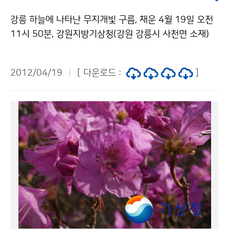
으니 기상정보에 계속 귀 기울이는 주의가 필요하다. 기상
강릉 하늘에 나타난 무지개빛 구름, 채운 4월 19일 오전
청 이(가) 창작한 올봄 황사, 어디갔어 어디갔어? 저작물
11시 50분, 강원지방기상청(강원 강릉시 사천면 소재)
은 "공공누리" 출처표시-상업적이용금지 조건에 따라 이
하늘에 무지개빛 구름, 채운이 나타나 보는 이의 탄성을
용 할 수 있습니다.
자아냈다. 강릉의 채운 (촬영장소 : 강원지방기상청, 촬영
2012/04/19
[ 다운로드 :
]
시각 : 4.19.11:50) 채운(irisation)은 구름 속의 물방울
에 햇빛이 돌아들어가(빛의 회절) 구름에 색채가 나타나
는 현상이다. 주로 권층운, 권적운(지상에서 6~15km 고
도) 또는 고적운(지상에서 2~6km 고도)에서 나타나며,
녹색, 복숭아색이 많이 보인다. 같은 날 오후 1시 20분 경
에는 국가기상위성센터(충북 진천군 광혜원면 소재)에서
도 채운이 나타났다. 충북 진천군의 채운 (촬영장소 : 국가
기상위성센터, 촬영시각 : 4.19.13:20) 지상에는 울긋불
긋 봄꽃, 하늘에는 무지개빛 구름과 함께 봄이 깊어가고
있다. 기상청 이(가) 창작한 앗! 강릉 하늘에 무지개빛 구
름이! 저작물은 "공공누리" 출처표시-상업적이용금지 조