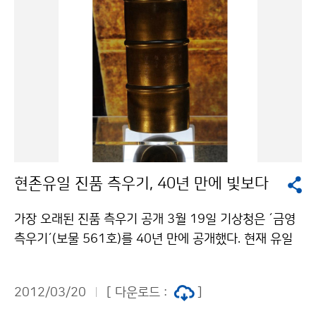
국 기상청의 기상기술 현주소와 스리랑카의 위성수신.자
료처리 시스템 지원 사업 등을 소개한다. 또한 국가기상센
터와 국가기상위성센터, 기상슈퍼컴퓨터센터 등 주요 기
상시설을 방문할 예정이다. 워크숍에는 아시아 5개국(라
오스, 말레이시아, 몽골, 스리랑카, 필리핀), 아프리카 2개
국(에티오피아, 탄자니아)가 참가했다.기상청 이(가) 창작
한 개도국 기상청, 한국에 모이다 저작물은 "공공누리" 출
처표시-상업적이용금지 조건에 따라 이용 할 수 있습니
다.
현존유일 진품 측우기, 40년 만에 빛보다
가장 오래된 진품 측우기 공개 3월 19일 기상청은 ´금영
측우기´(보물 561호)를 40년 만에 공개했다. 현재 유일
하게 남아있는 세계 최고(最古)의 이 측우기는 1837년
공주 감영에 있던 것을 일제 강점기 때 일본인 와다유지가
2012/03/20
[ 다운로드 :
]
일본으로 가져갔다가 1971년 기상청에서 반환받아 보관