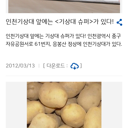
인천기상대 앞에는 <기상대 슈퍼>가 있다!
인천기상대 앞에는 기상대 슈퍼가 있다! 인천광역시 중구
자유공원서로 61번지, 응봉산 정상에 인천기상대가 있다.
인천기상대는 1904년 기상업무를 시작해 100여년의 역
사를 간직한 우리나라의 대표적인 기상관서 중 하나이다.
2012/03/13
[ 다운로드 :
]
응봉산 정상의 현 기상대 청사는 1905년 건립해 107년
째 자리를 지키고 있다. 기상대 진입도로로 들어서기 전
눈에 띄는 것이 바로 ´기상대 슈퍼´. 포털사이트의 지도에
도 상호가 표시되는 ´유명한´ 슈퍼다. ´기상대슈퍼´는 19
76년 ´공원가게´라는 이름으로 문을 열었으며, 1983년
부터 이 상호를 사용하고 있다. 100여년의 역사를 가지고
있는 인천기상대가 지역 주민들에게 자부심과 친근감을
주고 있음을 살짝 엿볼 수 있다. 혹시 주위에 또다른 ´기상