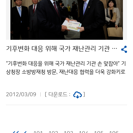
기상서비스인 [고랭지 작물 warning 기상정보]를 올 6
월부터 고랭지 농가와 관련기관에 제공할 예정이다. 기상
청 이(가) 창작한 대관령기상대 K직원과 감자책의 비밀?
저작물은 "공공누리" 출처표시-상업적이용금지 조건에
따라 이용 할 수 있습니다.
기후변화 대응 위해 국가 재난관리 기관 손 맞잡아
“기후변화 대응을 위해 국가 재난관리 기관 손 맞잡아” 기
상청장 소방방재청 방문, 재난대응 협력을 더욱 강화키로
기상청(청장 조석준)과 소방방재청(청장 이기환)은 3. 9
(금) 11시 정부 중앙청사 5층 소방방재청 회의실에서 만
2012/03/09
[ 다운로드 :
]
나 기후변화에 따른 재난대응을 위한 양 기관의 협력을 더
욱 강화하기로 하였다. 양 기관은 정부중앙청사에 위치한
소방방재청 재난상황실과 행정안전부 재난위기종합상황
실 등 주요 재난대응시설을 방문해 업무 브리핑을 받고 양
기관의 상호 협력방안에 대해 논의하였다. 기상청 이(가)