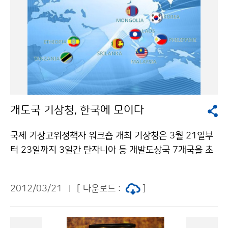
개도국 기상청, 한국에 모이다
국제 기상고위정책자 워크숍 개최 기상청은 3월 21일부
터 23일까지 3일간 탄자니아 등 개발도상국 7개국을 초
청해 ´국제 기상고위정책자 워크숍´을 개최한다. 이 워크
숍은 개발도상국에게 한국기상청의 기상기술을 소개하고,
2012/03/21
[ 다운로드 :
]
자국의 기상역량을 발전할 수 있도록 지원하는 ODA(공
적개발원조)의 일환으로 마련됐다. * ODA(공적개발원조)
: Official Development Assistance 워크숍에서는 한