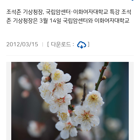
조석준 기상청장, 국립암센터·이화여자대학교 특강 조석
준 기상청장은 3월 14일 국립암센터와 이화여자대학교
를 방문하여 ´기상은 생명을 살리는 의술(醫術)이다´라는
주제로 특강을 했다. 조 청장은 예보관이 대기를 관측하고
2012/03/15
[ 다운로드 :
]
분석하는 것은 의사가 환자를 진찰하고 처방하는 것과 같
다고 강조했다. o 국립암센터 o 이화여자대학교 기상청
이(가) 창작한 의술과 기상의 공통점은? 저작물은 "공공
누리" 출처표시-상업적이용금지 조건에 따라 이용 할 수
있습니다.