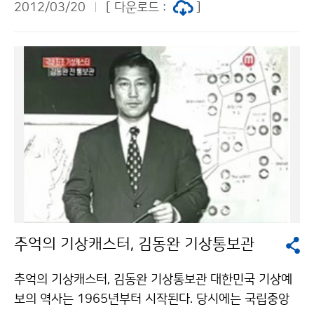
2012/03/20
[ 다운로드 :
]
의 대기는 전지구적으로 순환하고 서로 영향을 미치기 때
문에 자국의 기상관측자료만으로는 일기예보를 할 수 없
다. 따라서 세계의 거의 모든 국가들이 정해진 방식으로
기상관측을 해서 자료를 실시간으로 공유한다. 세계적으
로 공유된 자료를 가지고 자국의 일기예보를 하게 된다.
일기예보는 전 세계인의 합작품이다. 그래서 기상의 날에
세계가 붙지 않는 건 상상할 수 없다. 현재, 세계기상기구
(WMO)에 등록된 지상기상관측망은 4,370개다. 세계 지
상기상관측망 세계 해양기상관측망기상청 이(가) 창작한
세계기상의 날! 왜 세계적인 날인가? 저작물은 "공공누
리" 출처표시-상업적이용금지 조건에 따라 이용 할 수 있
습니다.
추억의 기상캐스터, 김동완 기상통보관
추억의 기상캐스터, 김동완 기상통보관 대한민국 기상예
보의 역사는 1965년부터 시작된다. 당시에는 국립중앙