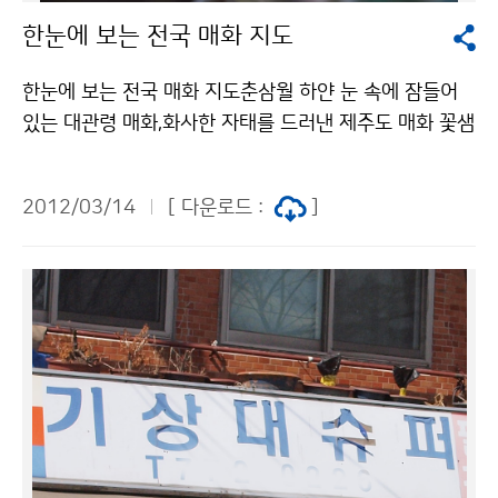
한눈에 보는 전국 매화 지도
한눈에 보는 전국 매화 지도춘삼월 하얀 눈 속에 잠들어
있는 대관령 매화,화사한 자태를 드러낸 제주도 매화 꽃샘
추위 속, 쌀쌀한 날씨지만,봄의 전령사 매화를 앞세워 남
에서 북으로 한걸음 한걸음 봄이 오고 있습니다. 2012년
2012/03/14
[ 다운로드 :
]
3월 13일 현재 기상청 이(가) 창작한 한눈에 보는 전국
매화 지도 저작물은 "공공누리" 출처표시-상업적이용금
지 조건에 따라 이용 할 수 있습니다.