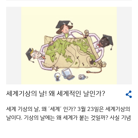
하고 있다. 조석준 기상청장이 기상청에 전시된 ´진품 측
우기´의 역사적 의의에 대해 소개하고 있다. 세계 최초, 최
고의 진품 ´금영측우기´는 3월 23일(금)까지(09:30~1
7:30) 기상청 1층 로비에서 일반인에게 공개하고 있다.
기상청 이(가) 창작한 현존유일 진품 측우기, 40년 만에
빛보다 저작물은 "공공누리" 출처표시-상업적이용금지
조건에 따라 이용 할 수 있습니다.
세계기상의 날! 왜 세계적인 날인가?
세계 기상의 날, 왜 ´세계´ 인가? 3월 23일은 세계기상의
날이다. 기상의 날에는 왜 세계가 붙는 것일까? 사실 기념
일에는 세계란 단어가 붙는 경우가 많긴 하다. 그러나 기
상의 날에 붙은 세계는 특별한 의미를 가지고 있다. 지구