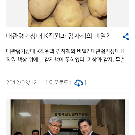
대 슈퍼´가 있는지 눈여겨봐야겠다. 기상청 이(가) 창작한
인천기상대 앞에는 <기상대 슈퍼>가 있다! 저작물은 "공
공누리" 출처표시-상업적이용금지 조건에 따라 이용 할
수 있습니다.
대관령기상대 K직원과 감자책의 비밀?
대관령기상대 K직원과 감자책의 비밀? 대관령기상대 K
직원 책상 위에는 감자책이 꽂혀있다. 기상과 감자, 무슨
관계일까? 강원도는 산지가 많은 지형적 특성과 기온, 일
조시간, 강수량 등 기상조건이 고랭지 농업에 적합한 지역
2012/03/12
[ 다운로드 :
]
이 많다. 특히 대관령을 중심으로 감자, 배추, 당근 등 다
양한 고랭지 작물이 재배되고 있다. 고랭지 작물은 날씨의
영향을 많이 받기 때문에 한해 날씨에 따라 작물의 수확량
과 농가의 일년 수입이 좌우되기도 한다. 고랭지 작물재배
에 있어서 기상정보가 전쟁터에 나간 군인의 총과 같은 매
우 중요한 이유다. 대관령기상대는 고랭지 농업에 특화된