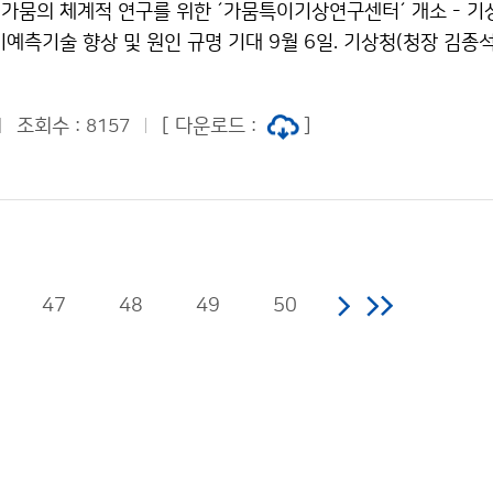
가뭄의 체계적 연구를 위한 ´가뭄특이기상연구센터´ 개소 - 
예측기술 향상 및 원인 규명 기대 9월 6일. 기상청(청장 김종석
학적 가뭄 발생의 과학적 원리를 밝히고, 가뭄 장기예보 원천기
뭄특이기상연구센터’를 개소했습니다.
조회수 :
[ 다운로드 :
]
8157
47
48
49
50