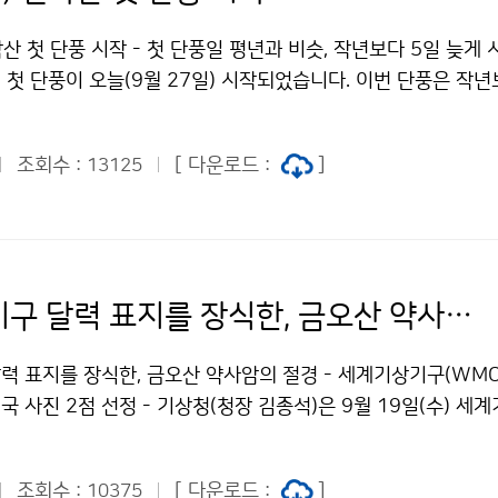
악산 첫 단풍 시작 - 첫 단풍일 평년과 비슷, 작년보다 5일 늦게 
첫 단풍이 오늘(9월 27일) 시작되었습니다. 이번 단풍은 작년
평년과는 같습니다. 전국 국립공원의 단풍정보는 기상청 날씨누리(h
r.go.kr)에서도 확인할 수 있습니다.
조회수 :
[ 다운로드 :
]
13125
세계기상기구 달력 표지를 장식한, 금오산 약사암의 절경
력 표지를 장식한, 금오산 약사암의 절경 - 세계기상기구(WMO
 사진 2점 선정 - 기상청(청장 김종석)은 9월 19일(수) 세
개최한 2019년 달력사진공모전에 우리나라에서 제출한 사진 두 
니다.
조회수 :
[ 다운로드 :
]
10375