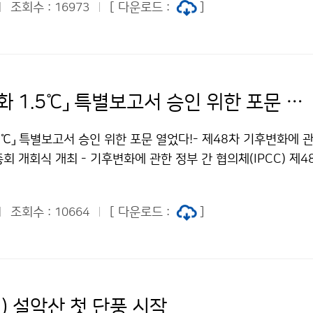
조회수 :
[ 다운로드 :
]
16973
「지구온난화 1.5℃」 특별보고서 승인 위한 포문 열었다!
5℃」 특별보고서 승인 위한 포문 열었다!- 제48차 기후변화에 
 총회 개회식 개최 - 기후변화에 관한 정부 간 협의체(IPCC) 제
시아에서 10월 1일~ 5일까지 개최됩니다. 이번 총회에서는 「
고서의 정책결정자를 위한 요약본(SPM)을 한 문장씩 검토 한 후,
조회수 :
[ 다운로드 :
]
10664
최종 채택할 예정입니다.
) 설악산 첫 단풍 시작