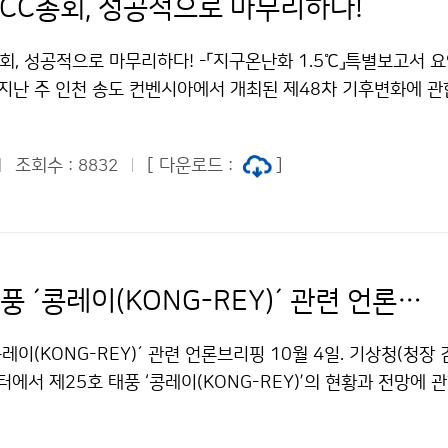
PCC총회, 성공적으로 마무리하다!
총회, 성공적으로 마무리하다! -「지구온난화 1.5℃」특별보고서 요
- 지난 주 인천 송도 컨벤시아에서 개최된 제48차 기후변화에 
 총회가 치열한 논의 끝에 하루 연장된 2018년 10월 6일 오후,
특별보고서를 회원국들 만장일치로 승인하고 성공적으로 막을 내렸습
조회수 :
[ 다운로드 :
]
8832
제25호 태풍 ´콩레이(KONG-REY)´ 관련 언론브리핑
콩레이(KONG-REY)´ 관련 언론브리핑 10월 4일. 기상청(청장
에서 제25호 태풍 ‘콩레이(KONG-REY)’의 현황과 전망에 
니다.