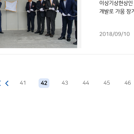
이상기상현상인 
개발로 가뭄 장기
대학교에서 기상
하기 위한 ‘가
2018/09/10
41
43
44
45
46
42