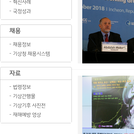
혁신사례
국정성과
채용
채용정보
기상청 채용시스템
자료
법령정보
기상간행물
기상기후 사진전
재해예방 영상