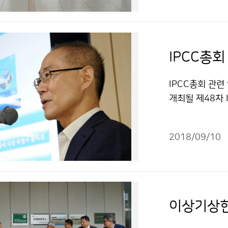
IPCC총
IPCC총회 관련
개최될 제48차 
론브리핑이 있었
2018/09/10