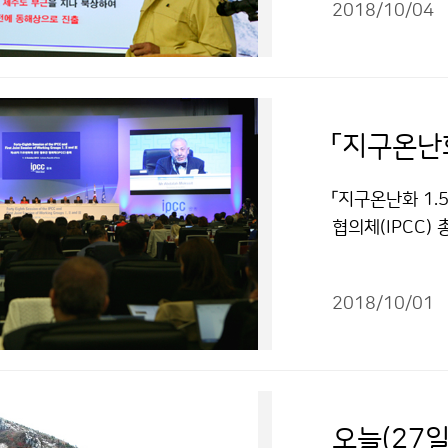
2018/10/04
「지구온난화 1.
협의체(IPCC)
인천 송도 컨벤
1.5℃」 특별보
2018/10/01
국의 동의하에 
오늘(27일