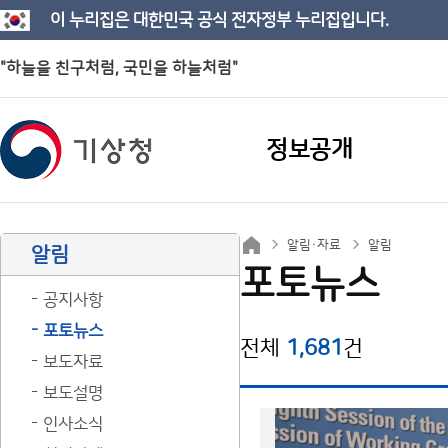
이 누리집은 대한민국 공식 전자정부 누리집입니다.
"하늘을 친구처럼, 국민을 하늘처럼"
정보공개
알림·자료
알림
알림
포토뉴스
공지사항
포토뉴스
전체
1,681
건
보도자료
보도설명
인사소식