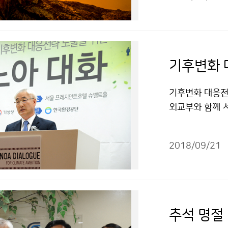
기후변화 
기후변화 대응전략
외교부와 함께 
각국의 감축 목
탈라노아 대화’를 
2018/09/21
‘투명한’을 의
추석 명절