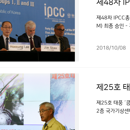
제48차 I
제48차 IPCC
M) 최종 승인 
협의체(IPCC)
화 1.5℃」 
2018/10/08
제25호 태풍 ´
2층 국가기상센터
리핑을 실시했습