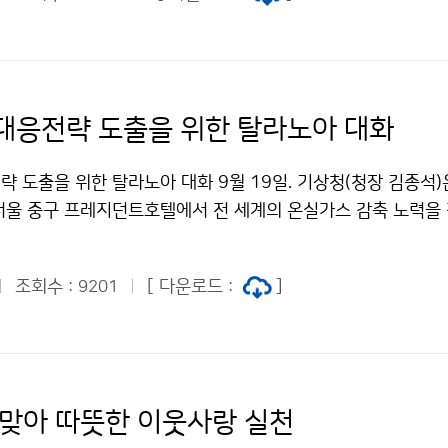
대응전략 도출을 위한 탈라노아 대화
 도출을 위한 탈라노아 대화 9월 19일. 기상청(청장 김종석)
서울 중구 프레지던트호텔에서 전 세계의 온실가스 감축 노력을 
표를 공유하며 적극적으로 대응하기 위한 ‘기후변화 대응전략 도
개최했습니다. * 탈라노아 대화(Talanoa Dialogue): ‘포용적’,
조회수 :
[ 다운로드 :
]
9201
미하는 피지어
 맞아 따뜻한 이웃사랑 실천