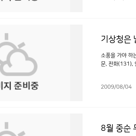
발생했고, 지난 
은 아니지만 국
유하고 보존하고자
는데 그치지 않고
고가 발생하기도
오해와 원성이 
레이더가 세계의
고 기상청의 중
에서 벗어나고 피
가 내게는 훌륭
록 하고 싶기 
나 국력을 반영
한 북태평양 고
이번 경험을 바
바뀐 것으로 알
측 수준이 예전
자주 발생하며, 
로 거듭났으면 
그 과정에서 기
기상청은 
컸다. 기상청의
상청 홈페이지나
인연으로 나는 
티아의 프로젝트를
하다는 생각을 
상되면 야외활동
(가) 창작한 하
크로아티아에서 
소풍을 가야 하는
하는 등 기상을
으로 이동해야 
이용금지 조건에 
운영방법이 19
문, 전화(131
다. 전병성 기
럼 긴 물체는 땅
도 크로아티아 
곳에서는 국민들
과학기술 발전에
이동하되, 키 큰
다고 생각하지 
다. 이곳은 바로
져달라”고 당부
나 이불을 깔고 
었는가. ▶나는 
2009/08/04
은 기상청 및 
대해 소개를 받았
다. 천둥소리를
한국 기상청에서
이 기상캐스터인
더, 지진 등 1
로 들어가는 게 
다. -어떤 레
은 정보통신센터
관측소와 464개
파인 곳으로 대피
이더 기술을 포
보냈습니다. 기
의 해양기상관측
피하는 게 좋다
는 122개 레이
고 있습니다. 
그리고 14개소의
8월 중순
나 낮은 장소로 
해 수집, 공유
게 변하고 있는
개소의 지진관측