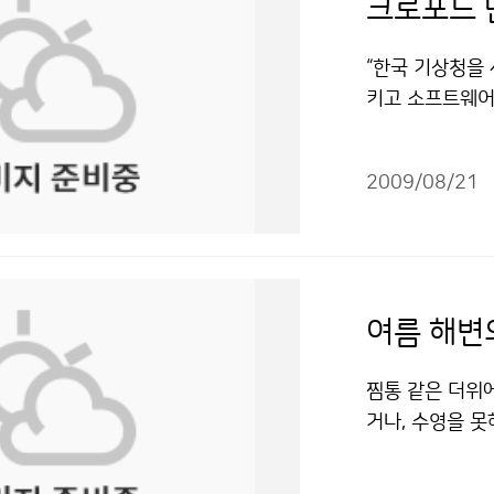
“한국 기상청을
키고 소프트웨어
하면서 민간 기
진화추진단장은 
2009/08/21
강한 의지를 드
하고, 미국 기상
계적 명성을 지
격적인 대우로 
용돼 입국 전부터
여름 해변
터 꺼냈다. 기상
에게 고마움을 
찜통 같은 더위
미국의 사례를 
거나, 수영을 
보존하면 좋겠다
수도 있다. 자칫
중인 레이더를,
위험성은 더욱 커