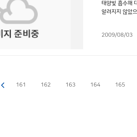
태양빛 흡수해 대
대된다. 당초 성
보가 어떻게 이
았다. 찜통 같은
알려지지 않았으나
로그램들을 마련
등 악성 기상 발
시기에 왜 갑자
arbon)이 빙
돼 누구나 부담 
하는 직원들은 
강하면서 건조하
이 북극의 온도
될까? 저작물은
비와 신호처리 
압이 확장하면서
2009/08/03
강수형태를 변화시
둘러봤다. 그런
상이 나타난 것으
사를 위해 인위
레이더기지는 한
우리나라 동쪽 
기, 자동차, 
로 되어있다고 
으로 북쪽의 한
온도를 상승시킨
이 있다는 증거
반까지 지속되며
소와 가정 난방
그 이유는 산정
볼 때 7월 하
약 40%, 인도
상관측 시설을 
161
162
163
164
할 시점이다. 
165
출 된다. 검댕은
의 기상이 악화
로 당분간 북태
향으로 인디안 
기상이 악화되면
상청 이(가) 창
공에 떠있는 검
고생하시는 것 같
적이용금지 조건에
문이다. 이러한
는 힘들고 불리
다. 검댕은 이
기상관측소 직원
부피를 작게 만들
관심을 갖게 되었