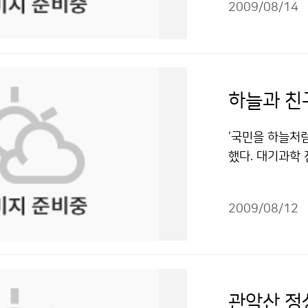
람직하다는 주장
2009/08/14
수욕장 앞 해상
청하겠다는 겸손
렸다. 물놀이객
울이는 상호작용
실대는 파도를 
단의 직원들과 
하마터면 대형 
청 선진화를 위
신속하게 구조작
하늘과 친구
기술을 연구하겠
을 공포에 떨게 한
할 생각은 없다고
려오던 파도가 
‘국민을 하늘처
지어졌는지도 잘
기간 존재하는 
했다. 대기과학
의 역량과 아이
며, 물놀이 안
보업무가 주를 이
습니다. 여러분의
해수욕장에서만 
은 다양한 일들
아버지 같은 수
년에도 150명
2009/08/12
·풍속계 만들기
때론 유머를 섞
07년에도 10
고 있었다. 기상
질의응답 내용이
도를 결정하는 
공에 그치지 않
갖고 있는데, 
느려진다. 수심
앉아있는 것은 
나온 아이디어들
는 파도는 수심이
S(자동기상관측
을 경청하는 방
관악산 정
파도에너지가 낮