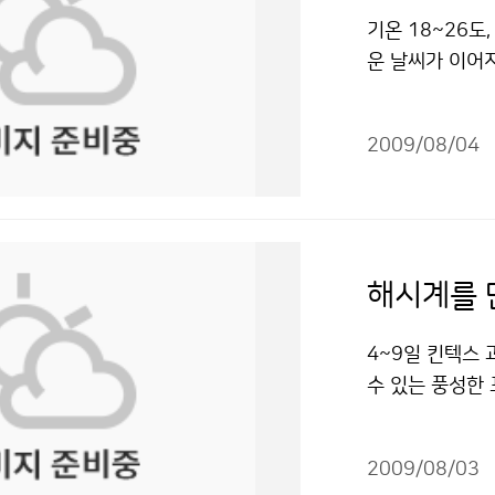
안에 그대로 있
다. 먼저 26개
를 제공하기도 
예보 뿐 아니라
기온 18~26도
능한 낮춰야 한다
수 있다면 더욱 
합니다. 지상기
했다. 기상청에
운 날씨가 이어
리지 말고 무릎
보들이 국민들이
해일 감시, 기상
수 있는 슈퍼컴
예보(8.11~9
모은다. 마지막 
되면 기상 자료의
날씨 정보를 알
와 단기예보, 중
로 평년과 비슷
가정에서도 안전수
국에 오기 전이라
외국 기상자료를
난 뒤 점심을 먹
2009/08/04
(18~26도)보
등을 통하여 낙
국의 변화무쌍한 
터를 이용합니다
관측소로 향했다
과 비슷해질 것으
면 TV 안테나 
기 중의 습기가
예보 작성을 하는
타고 올라간 후 
하순에 비가 더
품 등의 플러그는
발한 원인은 한
있습니다. 마지
색 둥근 돔! 기
로 중부지방을 
기기구에서 1m
이 없으므로 그
전화, 신문 등
보았지만 그것이
에는 대기가 불
창문이 깨어져 
려고 한다. -기
해시계를 
는 일을 알아보
소는 등산객들에
많은 비가 내리는
전 우려가 있는 
진다는 지적에 
개소이며, 해양 
관심을 높이는 곳
흐린 날이 많겠으
맞은 사람이 있
내가 한국에 온
4~9일 킨텍스
리는 보다 정확한
을 시작해 40년
창작한 8월 중
않는다면 즉시 
상시킬 프로그램이
수 있는 풍성한 
보았습니다. 국
40년 동안 서
적이용금지 조건에
때문에 만져도 
할’이라는 논문
대한민국과학축전
에 이루어지며 
악산 기상관측소
는 같은 장소에 
기계보다는 사람
지 날씨와 관련된
방에도 기상대가
측소 내부에는 
을 받을 수 있다
2009/08/03
있는 부분이고,
소개의 장, 이해
습니다. 이곳에
어지는 과정을 엿