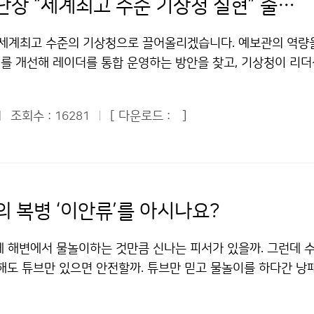
크로포드 단장 “세계최고 수준 기상청 실현” 출사표
 세계최고 수준의 기상청으로 끌어올리겠습니다. 예보관의 역량
를 개선해 레이더를 통합 운영하는 방안을 찾고, 기상청이 리더
상업체와도 긴밀히 공조하겠습니다.” 케니스 크로포드(65) 기상
21일 오전 기상청에서 열린 기자회견에서 한국 기상청의 선진
조회수 :
[ 다운로드 :
]
16281
러냈다. 크로포드 단장은 오클라호마대 기상학과 석좌교수로 20
청에서 30여 년간 예보 업무에 종사해온 대기과학 및 레이더 
닌 전문가이다. 기상청은 기상 업무의 선진화와 예보 정확도 제고
영입했다. 외국인으로서는 처음으로 차장급 대우의 고위직 공무
 큰 관심을 모은 바 있다. 크로포드 단장은 본인 소개에 앞서 
의 복병 ‘이안류’를 아시나요?
청에서 일할 수 있는 기회를 준 한국 국민들과 기상청, 정부부처
전했다. 이날 기자회견에서 그는 레이더의 효율적인 운용방안을 
에 해변에서 물놀이하는 것만큼 신나는 피서가 있을까. 그런데 수
들며 레이더운영센터를 설치하여, 한국 내 26개 레이더의 자료
못해도 튜브만 있으면 안전할까. 튜브만 믿고 물놀이를 하다간 낭
는 복안을 밝혔다. 기상청을 비롯하여 공군, 국토해양부 등이 
하면 목숨을 잃을 수도 있다. ‘이안류’라는 무시무시한 괴물을 
 세계의 다른 기상 관련 기관들처럼 모두가 동일한 방식으로 운용
진다. [동영상 제공: 부산광역시 소방본부] 8월 13일 오후 부