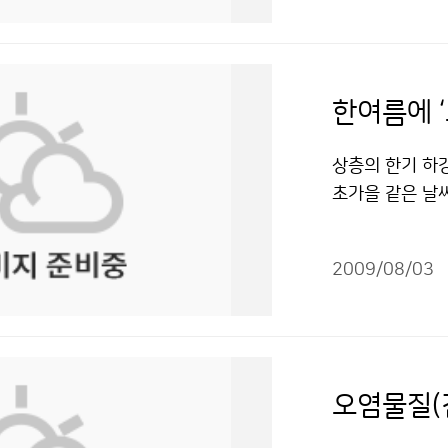
누리" 출처표시
점이 맞춰져야 
후변화의 심각성
지표면까지 전해
씬 큰 확성기모양
에서 사람이 중심
할 것은 체험의
기가 있습니다. 
런데 눈으로는 
역에서 예보한 
리와 중요성을 
도를 파악합니다
이런 큰 안테나
난을 하는 데 
다. 특히 ‘기상
도 결코 지진의
데 이번 기회를 
한여름에 ‘
에서 예보한 경
방송을 체험할 수
간을 가진 뒤 
안테나다. 축구공
과 해양기상의 
7일(오후 2~3
척 재미있었습니다
이 안테나가 24
상층의 한기 하
한국 지형에 적
상 캐스터의 사
또 일기도를 그
우박 등에 부딪
초가을 같은 날씨
부해서 더 좋은 
고, 우리나라의
지만 쉽고 재미
반경 240㎞를
기온은 23.0℃
은 더 좋은 서비
지 등을 알려 준
도 즐겁기만 했
까지 관측 가능하
순(21~31일)에
나 하루 만에 이
이 전시되어 기
들고 나니 뿌듯
에 그릴 수 있다
2009/08/03
균기온은 22.6
마지막으로 한국
별 상세한 기상
계를 받았는데, 
기상을 조기에 
(26.5℃)보다 
자들께도 특별히
호응을 받고 있는
느끼는 유익한 
풍탐지, 집중호
월 하순 평균기온
실현” 출사표 
영한다. 교육과
알면 알수록 재
모두 취합해 최
예전과 달리 크게
니다.
축전’은 한국 최
대 어린이신문 ´
대한 정보를 수
일 한 차례에 불
오염물질(
참가하는 해외과
은 날씨만 예보
다른 곳에서 보
다. 7월 한 달
는 과학체험관,
용 할 수 있습니
이나 신문, 방
단 한 차례도 열