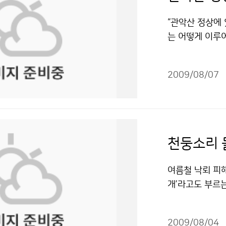
다. 처음 방문한
로 그분들과 토
이것이 이안류이
씨에 관측장비들
중에서 한국에서
“관악산 정상에 
의해 결정되는데
만만한 일이 아
지만 한국에 적
는 어떻게 이루
따라 일정한 간
령기상대를 찾았
통해 장기적으로
가 늘고 있다는
형태와 바닷속을
으로 확인하는 
빨리 성취하느냐
기상관측소를 방
은 연안류의 에
르고, 기상청 
만드느냐가 최종
2009/08/07
교와 가까운 곳
지는 협곡이 있
기상장비를 검사
있는 점은 무엇
이 달에 가려 
방본부는 이안류
는 것을 깨달았다
어려운 질문이고,
더욱 흥미진진할
조언했다.기상청 
근도 인턴이 경
에 왔다고 오해할
지만 부분적으로
리" 출처표시-
기도 분석과 예보
가 로드맵으로 결
선발된 76명의
천둥소리 
작성하고 야간관
논의된 것은 아
좋게 개기일식 
론이고 체력도 강
면 첫 번째 이
볼 수 있어서 정
여름철 낙뢰 피해
에 참석했는데,
퓨터 모델들은 점
자 9명과 함께 
개’라고도 부르
었다. 더욱이 
기상 기관들이 신
임감이 무거웠다.
괴하거나 손상시키
기회가 되었다. 
와 2010년대,
다.” 기상청 
월 강원도에서는
지만 가장 화려한
심도 있게 연구
와 기상청이 하
2009/08/04