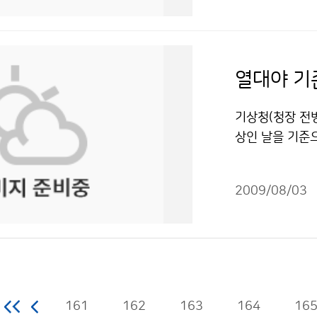
부피를 작게 만들
관심을 갖게 되었
가기상관측자원의
다음으로 온난화
치고 이번 탐사가
년간의 세부발전
정도 머물기 때
상청 직원님들께
동화되고, 관측
비용도 낮아 온난
겨보지 말고 일
가 추진되고, 
열대야 기
정도 영향을 미
감사드립니다. 조
예측능력이 향상
은 예상하고 있다
상청 이(가) 창
레이더, 수직측
기상청(청장 전병
물은 "공공누리
표시-상업적이용
이더 자료를 활
상인 날을 기준
낙뢰 예측기술도
어려우므로 더위
다. 독자위성에
을 변경했을까.
따라 위험기상에
2009/08/03
이 25℃ 이상인
시 신기술들도 대
사이에 열대야가
12년까지 개발
밤에 나타난 열대
지 개발할 예정이
의 아침 최저기온
수산, 해운 등 
이 떨어져 17일
해난사고 통계 등
닌 것이 되었다
161
162
163
파랑실황도 정보(
164
16
유지를 위하여 열