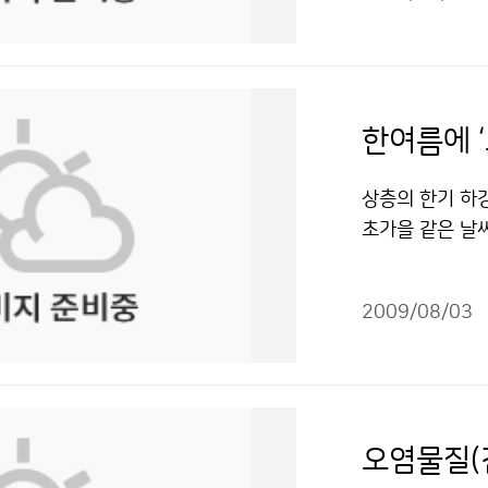
소개의 장, 이해
습니다. 이곳에
어지는 과정을 엿
누리" 출처표시
후변화의 심각성
지표면까지 전해
씬 큰 확성기모양
할 것은 체험의
기가 있습니다. 
런데 눈으로는 
리와 중요성을 
도를 파악합니다
이런 큰 안테나
다. 특히 ‘기상
도 결코 지진의
데 이번 기회를 
한여름에 ‘
방송을 체험할 수
간을 가진 뒤 
안테나다. 축구공
7일(오후 2~3
척 재미있었습니다
이 안테나가 24
상층의 한기 하
상 캐스터의 사
또 일기도를 그
우박 등에 부딪
초가을 같은 날씨
고, 우리나라의
지만 쉽고 재미
반경 240㎞를
기온은 23.0℃
지 등을 알려 준
도 즐겁기만 했
까지 관측 가능하
순(21~31일)에
이 전시되어 기
들고 나니 뿌듯
에 그릴 수 있다
2009/08/03
균기온은 22.6
별 상세한 기상
계를 받았는데, 
기상을 조기에 
(26.5℃)보다 
호응을 받고 있는
느끼는 유익한 
풍탐지, 집중호
월 하순 평균기온
영한다. 교육과
알면 알수록 재
모두 취합해 최
예전과 달리 크게
축전’은 한국 최
대 어린이신문 ´
대한 정보를 수
일 한 차례에 불
오염물질(
참가하는 해외과
은 날씨만 예보
다른 곳에서 보
다. 7월 한 달