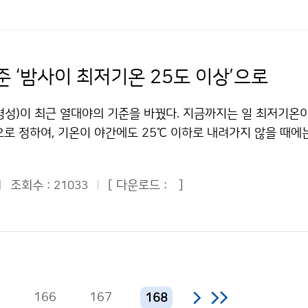
어 10억 이상의 인구에게 물 문제를 초래할 수 있다. 검댕은
고, 힘들지만 그래도 갔다 온 보람이 있는 것 같아서 좋다. 이번
 활용도 제고, 기상장비산업의 활성화와 국제협력강화를 목표로
에 기여한다. 이산화탄소는 수백 년 머무는 반면 검댕은 대기 중
 가장 힘들었다는 걸 느끼고 다시 한 번 항상 우리를 위해 힘
계획을 담고 있다. 계획이 완료되는 2013년에는 대부분의 기
문에 검댕의 배출을 줄이는 것이 이산화탄소를 줄이는 것보다 비
 감사드린다. 앞으로는 날씨에 좀 더 관심을 가지고 뉴스에서 
밀도도 현재 13km에서 5km 수준으로 조밀해진다. 기상레이더
화를 낮추는 효과적인 방법이 될 수 있다. 검댕은 지구 온도상
기예보를 열심히 봐야겠다. 우리를 위해 힘써주시는 모든 기상청
강수형태 등을 분석하는 데 유용한 이중편파레이더가 도입되어 단
준 ‘밤사이 최저기온 25도 이상’으로
치므로, 검댕을 통제하면 온난화의 30%를 막을 수 있을 것으로
정민 청와대 어린이신문 ´푸른 누리´ 기자 (서울문창초등학교 /
된다. 집중호우, 뇌우 등 위험기상의 모니터링 기술을 제고하기 
.기상청 이(가) 창작한 오염물질(검댕) 때문에 북극빙하 빨리 
작한 관악산 정상의 흰색 둥근 돔에는 무슨 일이? 저작물은 "공공
풍장비 등을 실시간 입체적으로 감시, 추적하는 체계가 구축된다.
성)이 최근 열대야의 기준을 바꿨다. 지금까지는 일 최저기온이
" 출처표시-상업적이용금지 조건에 따라 이용 할 수 있습니다.
금지 조건에 따라 이용 할 수 있습니다.
용한 강수 실황예보 및 초단기 예측기술과 레이더, 낙뢰, 위성자
으로 정하여, 기온이 야간에도 25℃ 이하로 내려가지 않을 때에
 2014년까지 개발된다. 또한 위성을 활용한 다양한 신기술들
를 표시하는 기후통계값으로 사용하여 왔다. 왜 기상청은 열대
 의해 관측빈도가 현재 30분 간격에서 15분 간격으로 관측이 
 시간 기준이 잘못돼 문제점이 드러났기 때문이다. 열대야를 1일
 대한 감시가 한층 강화된다. 기상청은 기상위성을 활용한 차세
조회수 :
[ 다운로드 :
]
21033
 날로 할 경우, 당일 아침최저기온이 25℃ 이상이면 전날 밤부터
거 개발할 계획이다. 극궤도 위성을 이용한 ‘해상풍 벡터 산출 기
 나타났음에도 불구하고, 그 날 저녁에 기온이 25℃ 이하로 내
하고, 파랑스펙트럼 추출기법을 활용한 ‘위성 파랑감시기술´은 2
야가 기준에 미달하는 모순점이 있었다. 예를 들면, 지난 7월 
다. 시·공간 변화를 반영한 해무예측모델도 2013년까지 개발된
이 25.0℃를 보여 16일 밤에 열대야가 나타났으나, 저녁에 
산업분야에 새로운 해양기상정보도 첫선을 보인다. 해역별 이상파랑
 하루의 최저기온이 22.9℃로 나타나 통계상으로 16일 밤이 
을 제공하는 ‘월별 특이 해양기상정보(2009～2010)´, ‘해역
. 기상청이 새로이 마련한 기준은 국민의 인식 및 기후통계자료 
2010～2011)´, 원양 항해선박을 위한 ‘원양기상정보(2011～2
5
166
167
168
대야의 기준을 밤 최저기온(18:01～익일 09:00)이 25℃ 이