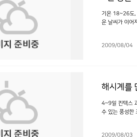
게 변하고 있는
개소의 지진관측
안에 그대로 있
를 제공하기도 
예보 뿐 아니라
기온 18~26도
능한 낮춰야 한다
합니다. 지상기
했다. 기상청에
운 날씨가 이어
리지 말고 무릎
해일 감시, 기상
수 있는 슈퍼컴
예보(8.11~9
모은다. 마지막 
날씨 정보를 알
와 단기예보, 중
로 평년과 비슷
가정에서도 안전수
외국 기상자료를
난 뒤 점심을 먹
2009/08/04
(18~26도)보
등을 통하여 낙
터를 이용합니다
관측소로 향했다
과 비슷해질 것으
면 TV 안테나 
예보 작성을 하는
타고 올라간 후 
하순에 비가 더
품 등의 플러그는
있습니다. 마지
색 둥근 돔! 기
로 중부지방을 
기기구에서 1m
전화, 신문 등
보았지만 그것이
에는 대기가 불
창문이 깨어져 
해시계를 
는 일을 알아보
소는 등산객들에
많은 비가 내리는
전 우려가 있는 
개소이며, 해양 
관심을 높이는 곳
흐린 날이 많겠으
맞은 사람이 있
4~9일 킨텍스
리는 보다 정확한
을 시작해 40년
창작한 8월 중
않는다면 즉시 
수 있는 풍성한 
보았습니다. 국
40년 동안 서
적이용금지 조건에
때문에 만져도 
대한민국과학축전
에 이루어지며 
악산 기상관측소
는 같은 장소에 
지 날씨와 관련된
방에도 기상대가
측소 내부에는 
을 받을 수 있다
2009/08/03