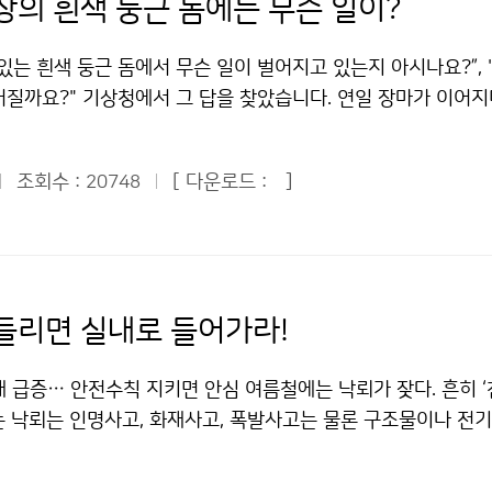
상의 흰색 둥근 돔에는 무슨 일이?
있는 흰색 둥근 돔에서 무슨 일이 벌어지고 있는지 아시나요?”,
어질까요?" 기상청에서 그 답을 찾았습니다. 연일 장마가 이어
 뉴스가 계속된 지난 7월 22일 청와대 어린이 기자로서 기상청
문, 취재했다. 기상청은 서울시 동작구 신대방동에 위치해 있어
조회수 :
[ 다운로드 :
]
20748
에 있었지만 처음 방문해 본 곳이어서 마음이 설레었다. 더욱이 
태양 일부가 보이지 않은 개기일식 현상이 일어난 날이어서 기상
 것 같았다. 우리나라는 해가 완전히 가려지는 개기일식은 일어
 해가 가리는 부분일식 현상이 오전 9시30분쯤에서 정오까지
 청와대 어린이 기자들은 기상청이 제공해준 태양 일식 관측기를
들리면 실내로 들어가라!
현상을 볼 수 있었다. 세상에 태어나 처음으로 이런 신기한 개기
말 어린이 기자단이 된 게 잘한 일이라고 생각했다. 또 나는 다른
 급증… 안전수칙 지키면 안심 여름철에는 낙뢰가 잦다. 흔히 ‘천
관악산에 있는 관악산 기상 관측소를 직접 방문 취재할 수 있어서
는 낙뢰는 인명사고, 화재사고, 폭발사고는 물론 구조물이나 전
 ■ 기상청 방문 “기상은 과학이고, 환경이고, 산업이고, 국민
고 정전, 통신회선 불통 등 큰 피해를 일으킨다. 실제로 지난 2
시청각실에 시작된 오전 교육시간에는 TV에서 많이 본 김승배 통
 낙뢰로 주택화재사고와 농장화재사고가 발생해 수천만원의 