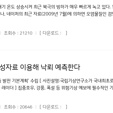
 과학융합강연 등 다양한 볼거리로 관람객들의 눈길을 사로잡을 
다.
송사 기자들을 통해 국민들에게 알린다. 이제야 방송이나 신문에서
대야가 발생하지 않았다. 대구와 울산이 3회, 광주가 6회로 상
기 온도 상승시켜 최근 북극의 빙하가 매우 빠르게 녹고 있다.
인 1만원, 청소년 6000원의 입장료를 책정했을 정도로 수준 높
루어지는지 이해가 갔다. 또 레이더 기지에서는 또 만일 기상 악
 무더위와 열대야로 사람들을 지치게 하고 밤잠까지 설치게 해야 
, 네이처의 최근 자료(2009년 7월)에 의하면 오염물질인 검댕(
했지만, 과학에 대한 국민들의 관심을 확대하기 위해 무료 관람
생 시 각 기지에 문자메시지(SMS)를 제공해 준다고 한다. 이곳
기 기온이 뚝 떨어지고 선선해졌을까. 기상청은 우리나라 상층의
하를 녹이는 주범 중 하나라는 연구결과가 발표되었다. 네이처에 
없이 관람할 수 있다.기상청 이(가) 창작한 해시계를 만들까, 
24시간 빈틈없이 기상을 관측한다고 한다. 우리 어린이 기자들
고 청명한 날씨를 보이고 있고, 또한 동해 북부 해상으로 오호
를 빠르게 상승시켜 빙하 녹는 속도가 빨라지고 있고, 또한 동남
 "공공누리" 출처표시-상업적이용금지 조건에 따라 이용 할 수 
장치가 설치된 2층과 회전 안테나가 자리 잡은 3층 돔 내부까지
 우리나라에 북동류가 유입되어 동해안 지방을 중심으로 7월부
조회수 :
[ 다운로드 :
]
21210
킨다는 것이다. 검댕(black carbon)은 자연적으로 발생하는
데 관악산 기상청에는 신기한 사실이 하나 있었다. 관측소 직원 
로 분석하고 있다. 이와 같은 현상은 지난 6월 상순부터 티벳 
적으로 발생시키는 불, 난방이나 요리를 위해 나무를 태울 때 발
곳에 모여 있는데, 본부의 주소는 경기도로 되어있고 레이더기
상공에 비정상적으로 기압능이 발달하고, 그 중간에 위치한 우리
석탄발전소등에서 발생하는 오염물질이다. 검댕은 태양빛을 흡수해
설명해 주었다. 이것은 본부와 레이더 기지 사이에 서울과 경기
기가 남하하였기 때문이다. 최근의 초가을처럼 선선한 날씨는 8
다. 중국과 인도에서 많은 양의 검댕이 배출되고 있다. 석탄을 
이다. 한편, 관악산 기상관측소가 왜 꼭 산 정상에 있는지도 궁
, 주로 동해안 지방을 중심으로 저온현상이 이어질 전망이다. 
과 요리를 위해 나무를 많이 이용하고 있기 때문이다. 현재 중국
상이 기상관측도 잘 할 수 있다는 이유 때문이었다. 나는 우리나
위성자료 이용해 낙뢰 예측한다
순부터 8월 상순까지는 북태평양고기압이 우리나라 부근으로 가장
, 파키스탄, 방글라데시는 전체 검댕의 약 3분의 2가 요리하는 
보고 우리나라 과학발전 수준에 대해 놀랍지 않을 수 없었다. 만
하지만 최근 우리나라 부근의 상층 기압골 활동과 오호츠크해고기
 중국 북쪽지역의 가뭄과 남쪽지역의 홍수를 야기한다. 검댕의 또
된다면 나는 관악산 기상관측소에서 일하는 사람들이 먼저 생각 
측 발전 기본계획’ 수립 [ 사진설명:국립기상연구소가 국내최초
평양고기압이 우리나라 쪽으로 확장할 가능성은 낮을 것으로 전
몬순을 억제하여 히말라야 지역의 강설량을 줄어들게 만들었다. 
 케이블카의 운행도 멈추는데 걸어서 올라가고 걸어서 내려가
레이더 ] 집중호우, 강풍, 폭설 등 위험기상 예보에 필수적인 
작한 한여름에 ‘초가을 같은 날씨’ 왜? 저작물은 "공공누리" 출
댕으로 인해 해양표면에 그림자가 생겨(빛을 가려) 증발량이 감
아서 말이다. 한번 올라가는 것도 쉬운 것이 아니니깐 말이다. 
된다. 기상청(청장 전병성)은 신속하고 정확한 위험기상정보 요
 따라 이용 할 수 있습니다.
 변화로 인해 수분공급이 줄어들어(눈이 적게 내려) 빙하의 면적
한 조건 안에서도 열심히 일해주시고 우리들에게 날씨를 알려주
성장을 지원하기 위하여 ´2009~2013 기상관측 발전 기본계획
렇게 동남아 지역에서 인디안 몬순의 수증기 공급을 막고 산에 있
조회수 :
[ 다운로드 :
]
 분들께 감사드린다. 마지막으로 이번 탐사를 통해서 나는 날씨
20646
 계획은 기상관측자료의 품질향상, 해양·레이더·위성분야의 역량 