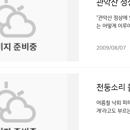
관악산 정
“관악산 정상에 
는 어떻게 이루
가 늘고 있다는
기상관측소를 방
2009/08/07
교와 가까운 곳
이 달에 가려 
더욱 흥미진진할
지만 부분적으로
선발된 76명의
천둥소리 
좋게 개기일식 
볼 수 있어서 정
여름철 낙뢰 피해
자 9명과 함께 
개’라고도 부르
임감이 무거웠다.
괴하거나 손상시키
다.” 기상청 
월 강원도에서는