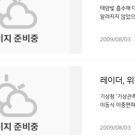
는 과학체험관,
용 할 수 있습니
이나 신문, 방
단 한 차례도 열
태양빛 흡수해 대
대된다. 당초 성
보가 어떻게 이
았다. 찜통 같은
알려지지 않았으나
로그램들을 마련
등 악성 기상 발
시기에 왜 갑자
arbon)이 빙
돼 누구나 부담 
하는 직원들은 
강하면서 건조하
이 북극의 온도
될까? 저작물은
비와 신호처리 
압이 확장하면서
2009/08/03
강수형태를 변화시
둘러봤다. 그런
상이 나타난 것으
사를 위해 인위
레이더기지는 한
우리나라 동쪽 
기, 자동차, 
로 되어있다고 
으로 북쪽의 한
온도를 상승시킨
이 있다는 증거
반까지 지속되며
소와 가정 난방
그 이유는 산정
레이더, 
볼 때 7월 하
약 40%, 인도
상관측 시설을 
할 시점이다. 
출 된다. 검댕은
의 기상이 악화
기상청 ‘기상관
로 당분간 북태
향으로 인디안 
기상이 악화되면
이동식 이중편파 
상청 이(가) 창
공에 떠있는 검
고생하시는 것 같
력이 대폭 향상
적이용금지 조건에
문이다. 이러한
는 힘들고 불리
고, 저탄소 녹색
다. 검댕은 이
2009/08/03
기상관측소 직원
수립하였다. 이