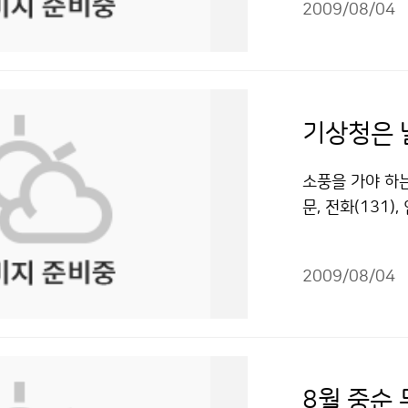
와 기상청이 하
2009/08/04
발생했고, 지난 
는데 그치지 않고
고가 발생하기도
고 기상청의 중
에서 벗어나고 피
나 국력을 반영
한 북태평양 고
측 수준이 예전
자주 발생하며, 
기상청은 
컸다. 기상청의
상청 홈페이지나
하다는 생각을 
상되면 야외활동
소풍을 가야 하는
하는 등 기상을
으로 이동해야 
문, 전화(131
다. 전병성 기
럼 긴 물체는 땅
곳에서는 국민들
과학기술 발전에
이동하되, 키 큰
다. 이곳은 바로
져달라”고 당부
나 이불을 깔고 
2009/08/04
은 기상청 및 
대해 소개를 받았
다. 천둥소리를
이 기상캐스터인
더, 지진 등 1
로 들어가는 게 
은 정보통신센터
관측소와 464개
파인 곳으로 대피
보냈습니다. 기
의 해양기상관측
피하는 게 좋다
고 있습니다. 
그리고 14개소의
8월 중순
나 낮은 장소로 