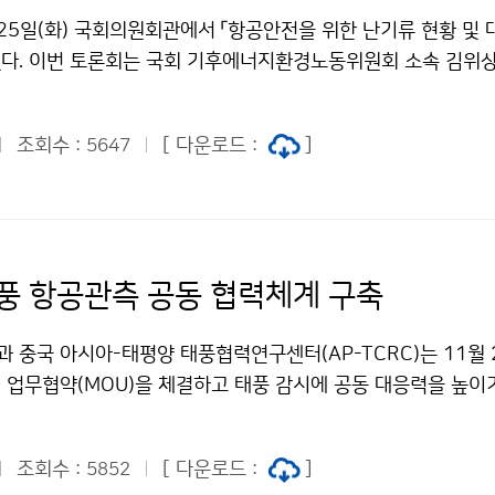
25일(화) 국회의원회관에서 「항공안전을 위한 난기류 현황 및 
다. 이번 토론회는 국회 기후에너지환경노동위원회 소속 김위
이 주관하여 마련된 자리로, 최근 난기류 발생 증가로 국민의 
안전을 강화하기 위한 난기류 대응 방안과 정책적 개선 방향을 
조회수 :
[ 다운로드 :
]
5647
풍 항공관측 공동 협력체계 구축
중국 아시아-태평양 태풍협력연구센터(AP-TCRC)는 11월 2
 업무협약(MOU)을 체결하고 태풍 감시에 공동 대응력을 높이
과 관측자료 공유, 수치예측모델 개선 공동 연구 등 향후 협력을
조회수 :
[ 다운로드 :
]
5852