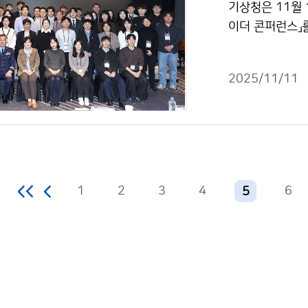
기상청은 11월 
이더 콘퍼런스」
예측, 수문 및 
게 되며, 특히 
2025/11/11
정이다.
1
2
3
4
6
5