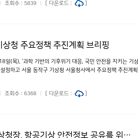
조회수 :
[ 다운로드 :
]
5839
서 높은 점수를 받아 명실상부한 재난관리 우수기관임을 입증했다
 기상청 주요정책 추진계획 브리핑
18일(목), ‘과학 기반의 기후위기 대응, 국민 안전을 지키는 기상
 설정하고 서울 동작구 기상청 서울청사에서 주요정책 추진계획
기상청 중점 추진과제는 ´재난성 폭염·호우 대비 체계 강화´, ´재
 ´기후위기 대응의 과학적 근거 제공´, ´기상·기후 AI 대전환´
조회수 :
[ 다운로드 :
]
6368
상청은 기후재난으로부터 국민 안전을 지키기 위해 인공지능(AI)
하여 과학 기반의 기후대응이 이뤄질 수 있도록 총력을 다하겠다
이미선 기상청장, 항공기상 안전정보 공유를 위한 민간 협력 강화