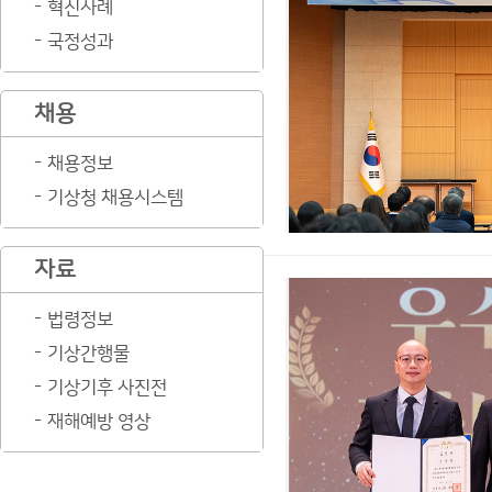
혁신사례
국정성과
채용
채용정보
기상청 채용시스템
자료
법령정보
기상간행물
기상기후 사진전
재해예방 영상