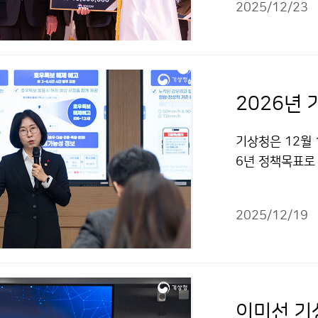
2025/12/23
대응 역량 등에
2026년
기상청은 12월 
6년 정책목표로
다. 2026년 
상서비스 개시´,
2025/12/19
기상청장은 “기
술을 적극 활용
다.