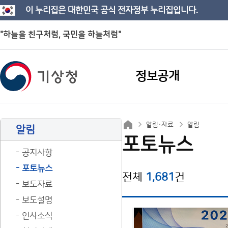
이 누리집은 대한민국 공식 전자정부 누리집입니다.
"하늘을 친구처럼, 국민을 하늘처럼"
정보공개
알림·자료
알림
알림
포토뉴스
공지사항
포토뉴스
전체
1,681
건
보도자료
보도설명
인사소식