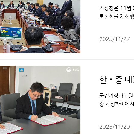
기상청은 11월 
토론회를 개최했
주최하고 기상청
는 가운데 항공
2025/11/27
열렸다.
한‧중 태
국립기상과학원과 
중국 상하이에서
공기 공동 관측
합의하였다.
2025/11/20