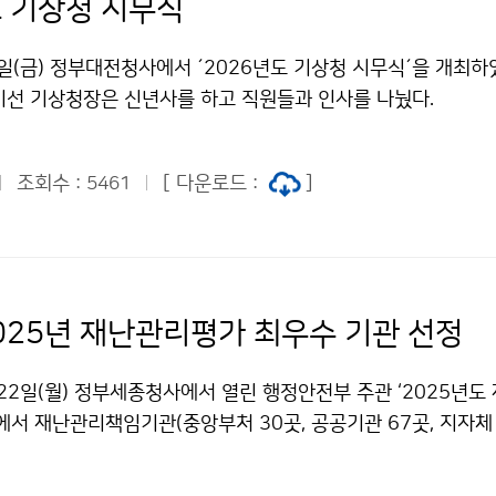
도 기상청 시무식
일(금) 정부대전청사에서 ´2026년도 기상청 시무식´을 개최하
미선 기상청장은 신년사를 하고 직원들과 인사를 나눴다.
조회수 :
[ 다운로드 :
]
5461
2025년 재난관리평가 최우수 기관 선정
22일(월) 정부세종청사에서 열린 행정안전부 주관 ‘2025년도
에서 재난관리책임기관(중앙부처 30곳, 공공기관 67곳, 지자체 
우수 기관으로 선정되어 대통령 표창을 수상했다. 기상청은 이번
문자 전국 확대 시행 △안전한국훈련 우수기관 선정 △기관장