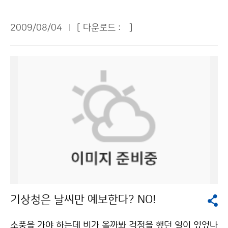
환상은 인턴 경험을 통해 여지없이 깨졌다. 하지만 가장
인명사고, 화재사고, 폭발사고는 물론 구조물이나 전기설
고, 국민의 삶입니다.” 기상청 시청각실에 시작된 오전 교
화려한 직업이 될 수도 있다는 결심이 서는 소득도 있었
비를 파괴하거나 손상시키고 정전, 통신회선 불통 등 큰
육시간에는 TV에서 많이 본 김승배 통보관님이 나와 기
2009/08/04
[ 다운로드 :
]
다. 편하고 화려한 직업은 아니지만 국민들이 신뢰하는 기
피해를 일으킨다. 실제로 지난 2008년 6월 강원도에서
상청이 하는 일에 대해 자세히 설명해주었다. 그 중 기상
상서비스를 제공한다는 자긍심만 갖는다면. 국민들의 오
는 낙뢰로 주택화재사고와 농장화재사고가 발생해 수천
예보가 단순히 일기를 예보하는데 그치지 않고 과학, 환
해와 원성이 안타까울 정도로 열심히 근무하고 인턴교육
만원의 재산피해가 발생했고, 지난 2007년에는 모 부대
경, 산업, 국민들의 삶에 중요한 영향을 미친다는 사실을
에도 열의를 다한 직원들 모두가 내게는 훌륭한 멘토였다.
에서 경계근무 중이던 군인이 낙뢰에 맞아 숨지는 사고가
전해 듣고 기상청의 중요성을 깨닫게 되었다. 특히 기상예
사회의 출발점에서 나의 미래를 설계해 보는 좋은 경험이
발생하기도 했다. 그러나 재산과 인명 피해를 초래하는 낙
보는 한 나라의 과학기술 발전의 수준이나 국력을 반영하
었다. 이번 경험을 바탕으로 부족한 점을 채우고 나를 더
뢰도 잘 알고 대처하면 위협에서 벗어나고 피해를 최소화
는 것으로 매우 중요하다는 사실도 알게 되었다. 그러나
욱 발전시켜 기상청이 필요로 하는 인재로 거듭났으면 좋
할 수 있다. 낙뢰는 여름철에 가장 많이 발생한다. 고온다
우리나라 기상예측 수준이 예전보다는 많이 발전했으나,
겠다. 마지막으로 고백하지 않을 수 없다. 짧은 기간이었
습한 북태평양 고기압이 한반도에 영향을 미칠 때 지면가
아직도 정확하게 예측하기 어렵다고 하니 걱정이 컸다. 기
지만 기상청과의 인연으로 나는 하늘과 더 친해졌다고. 조
열로 대기가 불안정해지는 상황이 자주 발생하며, 장마전
상청의 일기예보는 홍수나 가뭄, 태풍 등 자연재해를 예방
경은(공주대학교 대기과학과/4학년)기상청 이(가) 창작
선을 따라 낙뢰가 많이 생기기도 한다. 먼저 야외로 나가
하기 위해 무엇보다 중요하다는 생각을 했다. 그래도 우리
한 하늘과 친구가 되는 ‘가장 화려한 직업’ 저작물은 "공공
기 전에 기상청 홈페이지나 131번 일기예보 안내전화 등
나라는 세종대왕시절부터 해시계, 물시계, 측우기를 개발
누리" 출처표시-상업적이용금지 조건에 따라 이용 할 수
을 통해 기상예보를 꼭 확인하고, 낙뢰가 예상되면 야외활
하는 등 기상을 관측하는 기술이 뛰어났으니 앞으로 더욱
기상청은 날씨만 예보한다? NO!
있습니다.
동을 미루는 게 바람직하다. 산에서 낙뢰가 칠 때는 정상
그 기술이 발전하리라고 생각했다. 전병성 기상청장님은
에서 신속히 낮은 곳으로 이동해야 한다. 낙뢰는 높은 물
인사말을 통해 “일기예보 등 기상관측이 우리나라 경제발
소풍을 가야 하는데 비가 올까봐 걱정을 했던 일이 있었나