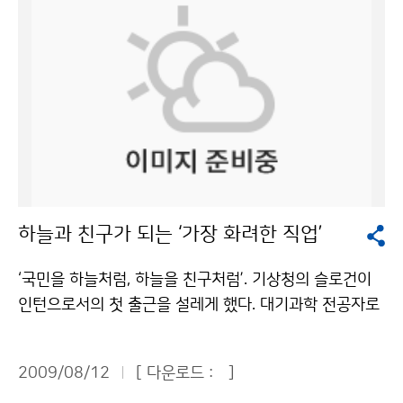
물놀이를 하던 피서객 43명이 한꺼번에 파도에 휩쓸렸다.
물놀이객들은 안전을 위해 표시해 둔 1차 통제선에서 50
m가량이나 떠내려갔다. 넘실대는 파도를 따라 폭염을 잊
고 한여름을 즐기던 피서객들로서는 혼비백산할 일이었
다. 하마터면 대형 참사가 발생할 수도 있는 아찔한 순간
이었다. 다행히 119수상구조대 등이 신속하게 구조작업
에 나서 피서객들은 모두 안전하게 백사장으로 돌아올 수
있었다. 43명을 공포에 떨게 한 주범은 바로 ‘이안류’였
다. 이안류(離岸流·rip current)는 해안으로 밀려오던
하늘과 친구가 되는 ‘가장 화려한 직업’
파도가 갑자기 먼 바다쪽으로 빠르게 되돌아가는 해류를
말한다. 일반 해류처럼 장기간 존재하는 것이 아니라 폭이
‘국민을 하늘처럼, 하늘을 친구처럼’. 기상청의 슬로건이
좁고 유속이 빨라 그 안에서 수영하는 것은 매우 위험하
인턴으로서의 첫 출근을 설레게 했다. 대기과학 전공자로
며, 물놀이 안전사고의 주요 요인으로 꼽힌다. 실제로 올
서 대전지방기상청에서 보낸 한 달은 영광스러운 경험이
여름 부산 해운대해수욕장과 송정해수욕장에서만 47명
었다. 예보업무가 주를 이룰 것으로 예상했던 것과 달리
이 이안류에 휩쓸리는 사고를 당했다. 해운대해수욕장에
2009/08/12
[ 다운로드 :
]
기상관측, 동네예보, 검정, 행정 등 기상청은 다양한 일들
서는 2008년에도 150명이 이안류에 휩쓸렸다가 119수