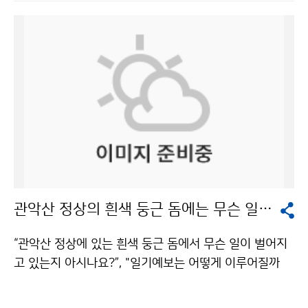
을 하고 있었다. 초등학교에 찾아가 날씨와 기상요소에 대
상구조대의 도움을 받아 위기를 넘겼고, 2007년에도 10
해 교육하고, 풍향·풍속계 만들기 교실을 운영하는 등 기
0여명의 피서객이 먼 바다로 떠내려가다 구조됐다. 얕은
상청은 국민들에게 다가가며 알리는 노력을 기울이고 있
바다에서 파도의 속도를 결정하는 것이 수심이다. 즉 수심
었다. 기상정보에 대한 국민들의 수요가 갈수록 커지고 있
이 깊을수록 속도가 빠르고 수심이 낮을수록 속도가 느려
는 요즘, 기상청이 정보 제공에 그치지 않고 국민들과 소
진다. 수심이 깊은 지역에서 파도 속도가 빠르기 때문에
통하려는 모습이 인상적이었다. 인턴이라고 해서 책상에
해안을 향해 평행하게 들어오는 파도는 수심이 낮은 쪽을
만 앉아있는 것은 아니었다. 서산기상대 측기 검정, 추풍
향해 파도 에너지가 모이게 된다. 이 때 모인 에너지는 비
령표준기상관측소 견학, 계룡산 AWS(자동기상관측장비)
교적 파도에너지가 낮은 지역, 즉 수심이 깊은 지역에 모
답사, 관악산 기상관측소 측기 검정 지원 등 다양한 업무
여서 외해로 에너지를 분출하게 되는데, 이것이 이안류이
를 체험했다. 처음 방문한 서산기상대는 규모가 작고 교통
다. 기상청 해양기상과는 “이안류는 해저 바닥의 형태와
도 편리하지 못한 곳에 있었다. 무더운 날씨에 관측장비들
해안선의 형태에 의해 결정되는데, 완만한 경사를 갖는 물
관악산 정상의 흰색 둥근 돔에는 무슨 일이?
이 있는 노장으로 나가 직원 옆에서 보조역할을 했는데,
결이 부서지는 구역이 넓은 해변, 일직선 해변을 따라 일
검정업무가 결코 만만한 일이 아니라는 것을 깨달았다. 다
정한 간격으로 주로 발생한다”고 밝혔다. 이안류의 위험에
“관악산 정상에 있는 흰색 둥근 돔에서 무슨 일이 벌어지
음으로 우리나라 최초의 표준기상관측소인 추풍령기상대
서 벗어나려면 해안선의 형태와 바닷속을 알아야 한다. 해
고 있는지 아시나요?”, "일기예보는 어떻게 이루어질까
를 찾았다. 전공 책에서나 볼 수 있었던 측기들을 포함해
안선이 불규칙하고 암반이 존재하거나 방파제가 있는 곳
요?" 기상청에서 그 답을 찾았습니다. 연일 장마가 이어지
다양한 측기들을 직접 눈으로 확인하는 좋은 기회였다. 그
은 연안류의 에너지 집중화를 저해하여 이안류가 형성되
며 비피해가 늘고 있다는 뉴스가 계속된 지난 7월 22일