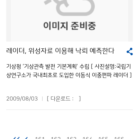
생하는 오염물질이다. 검댕은 태양빛을 흡수해서 대기의
날씨는 8월 상순 전반까지 지속되며, 주로 동해안 지방을
각 날 것이다. 기상이 악화되면 케이블카의 운행도 멈추는
온도를 상승시킨다. 중국과 인도에서 많은 양의 검댕이 배
중심으로 저온현상이 이어질 전망이다. 기후적으로 볼 때
데 걸어서 올라가고 걸어서 내려가니까 너무 고생하시는
출되고 있다. 석탄을 사용한 발전소와 가정 난방과 요리를
7월 하순부터 8월 상순까지는 북태평양고기압이 우리나
것 같아서 말이다. 한번 올라가는 것도 쉬운 것이 아니니
위해 나무를 많이 이용하고 있기 때문이다. 현재 중국은
라 부근으로 가장 많이 확장할 시점이다. 하지만 최근 우
깐 말이다. 그래도 나는 힘들고 불리한 조건 안에서도 열
검댕의 약 40%, 인도, 파키스탄, 방글라데시는 전체 검댕
리나라 부근의 상층 기압골 활동과 오호츠크해고기압의
심히 일해주시고 우리들에게 날씨를 알려주는 관악산 기
의 약 3분의 2가 요리하는 과정에서 배출 된다. 검댕은 중
발달로 당분간 북태평양고기압이 우리나라 쪽으로 확장
상관측소 직원 분들께 감사드린다. 마지막으로 이번 탐사
레이더, 위성자료 이용해 낙뢰 예측한다
국 북쪽지역의 가뭄과 남쪽지역의 홍수를 야기한다. 검댕
할 가능성은 낮을 것으로 전망된다.기상청 이(가) 창작한
를 통해서 나는 날씨에 매우 더 관심을 갖게 되었고, 힘들
의 또 다른 영향으로 인디안 몬순을 억제하여 히말라야 지
한여름에 ‘초가을 같은 날씨’ 왜? 저작물은 "공공누리" 출
지만 그래도 갔다 온 보람이 있는 것 같아서 좋다. 이번 탐
기상청 ‘기상관측 발전 기본계획’ 수립 [ 사진설명:국립기
역의 강설량을 줄어들게 만들었다. 인도양 상공에 떠있는
처표시-상업적이용금지 조건에 따라 이용 할 수 있습니
사를 마치고 이번 탐사가 가장 힘들었다는 걸 느끼고 다시
상연구소가 국내최초로 도입한 이동식 이중편파 레이더 ]
검댕으로 인해 해양표면에 그림자가 생겨(빛을 가려) 증
다.
한 번 항상 우리를 위해 힘써주시는 기상청 직원님들께 감
집중호우, 강풍, 폭설 등 위험기상 예보에 필수적인 기상
발량이 감소되었기 때문이다. 이러한 변화로 인해 수분공
사드린다. 앞으로는 날씨에 좀 더 관심을 가지고 뉴스에서
관측 능력이 대폭 향상된다. 기상청(청장 전병성)은 신속
급이 줄어들어(눈이 적게 내려) 빙하의 면적도 줄어든다.
2009/08/03
[ 다운로드 :
]
스포츠만 챙겨보지 말고 일기예보를 열심히 봐야겠다. 우
하고 정확한 위험기상정보 요구에 부응하고, 저탄소 녹색
검댕은 이렇게 동남아 지역에서 인디안 몬순의 수증기 공
리를 위해 힘써주시는 모든 기상청 직원님들 감사드립니
성장을 지원하기 위하여 ´2009~2013 기상관측 발전 기
급을 막고 산에 있는 빙하의 부피를 작게 만들어 10억 이
다. 조정민 청와대 어린이신문 ´푸른 누리´ 기자 (서울문
본계획´을 최근 수립하였다. 이 계획은 기상관측자료의 품
상의 인구에게 물 문제를 초래할 수 있다. 검댕은 이산화
창초등학교 / 6학년)기상청 이(가) 창작한 관악산 정상의
질향상, 해양·레이더·위성분야의 역량 확대, 국가기상관
탄소 다음으로 온난화에 기여한다. 이산화탄소는 수백 년
흰색 둥근 돔에는 무슨 일이? 저작물은 "공공누리" 출처
측자원의 활용도 제고, 기상장비산업의 활성화와 국제협