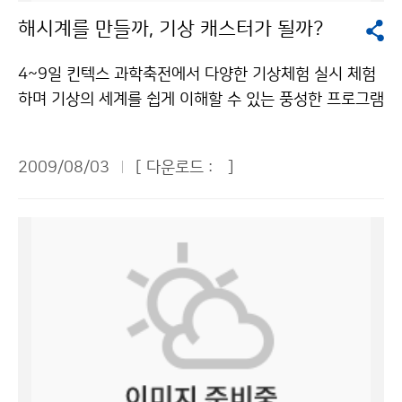
자가 반응이 없거나 숨을 쉬지 않는다면 즉시 심폐기능소
8월 중순에는 구름 낀 날이 많고, 하순에는 흐린 날이 많
역의 바람과 구름의 움직임을 잡아왔던 곳이라니…” 다시
용하여 우리는 보다 정확한 날씨 정보를 알 수 있습니다.
해시계를 만들까, 기상 캐스터가 될까?
생술을 해야 한다. 낙뢰를 맞은 사람에게는 전류가 흐르지
겠으며, 9월 상순에는 구름이 끼는 날이 많을 것으로 전망
한번 관악산 기상관측소에 대한 생각이 새롭게 느껴졌다.
그리고 국가 기상센터에서 하는 일도 알아보았습니다. 국
않기 때문에 만져도 안전하다. 응급처치를 하고 나서 부상
된다.기상청 이(가) 창작한 8월 중순 무덥고 중부지방 국
우리는 레이더 기지 안으로 들어갔다. 관측소 내부에는 기
가 기상센터에서는 오늘의 날씨를 예보합니다. 날씨 관측
4~9일 킨텍스 과학축전에서 다양한 기상체험 실시 체험
자를 안전한 곳으로 옮겨야 한다. 낙뢰는 같은 장소에 두
지성호우 가능성 저작물은 "공공누리" 출처표시-상업적
상레이더와 일기도들을 직접 보고 설명을 들을 수 있어 기
은 세계에서 동시에 이루어지며 정보도 교환을 한다고 합
하며 기상의 세계를 쉽게 이해할 수 있는 풍성한 프로그램
번 칠 수도 있다. 119 또는 1339(지역응급의료기관)에
이용금지 조건에 따라 이용 할 수 있습니다.
상예보가 만들어지는 과정을 엿볼 수 있었다. 레이더 기지
니다. 그리고 총 4번의 일기예보를 발표하며 각 지방에도
이 마련된다. 4일부터 9일까지 일산 킨텍스에서 열리는
전화하면 도움을 받을 수 있다.기상청 이(가) 창작한 천둥
에는 계단이 있는데 그 계단 위에는 나보다 훨씬 큰 확성
기상대가 있다고 합니다. 마지막으로 기자단 친구들은 국
‘2009 대한민국과학축전’의 기상청 전시관을 찾으면 측
소리 들리면 실내로 들어가라! 저작물은 "공공누리" 출처
기모양의 안테나가 있었다. 거기서 어떤 화면을 봤는데 노
2009/08/03
[ 다운로드 :
]
가 지진센터를 견학하였습니다. 이곳에서는 지진을 감지
우기의 역사부터 일기예보의 생산과정까지 날씨와 관련
표시-상업적이용금지 조건에 따라 이용 할 수 있습니다.
란 광선이 보였다. 그런데 눈으로는 보이지 않았다. 신기
하는 일을 합니다. 지진은 맨틀에 대류가 생기고 지진파가
된 모든 것을 한 자리에서 알 수 있다. 기상청(청장 전병
해서 여쭤봤더니 그것은 전파라고 했다. 레이더 기지에 이
지표면까지 전해져서 지각변동이 일어나게 되어 생깁니
성)은 전시회에서 소개의 장, 이해의 장, 체험의 장, 기후
런 큰 안테나가 있는 줄 몰랐고 세상에 이렇게 큰 안테나
다. 지진의 3요소는 시각, 위치, 크기가 있습니다. 크기(규
변화의 장 등 다양한 프로그램을 통해 기상과학과 기후변
가 있다는 사실조차도 몰랐었는데 이번 기회를 통해 알게
모, 진도)는 총 12단계로 나뉘며 지진계를 통해 지진의 흔
화의 심각성 등을 국민들에게 알릴 계획이다. 방학을 맞은
되었다. 이곳에 설치된 일명 ‘S-band’ 레이더는 거대한
들림 정도를 파악합니다. 새로운 사실로는 우리나라도 지
청소년들이 놓치지 말아야 할 것은 체험의 장이다. 해시계
접시형 안테나다. 축구공 모양의 레이더 돔 안에는 직경
진이 많이 일어난다고 합니다. 우리나라도 결코 지진의 안
앙부일구와 풍향풍속계를 만들어 보며 기상 관측장비의
8.5m 접시형 안테나가 자리 잡고 있었다. 이 안테나가 2
전지대가 아닌 것입니다. 기자단 친구들이 지쳐있을 무렵,
원리와 중요성을 배울 수 있고, 기상방송을 체험하는 등
4시간 360도 수평 회전하면서 대기 중에 발사하는 전자
조금의 휴식시간을 가진 뒤 체험학습을 하였습니다. 내가
유익한 현장학습의 기회이기 때문이다. 특히 ‘기상방송 체
기파가 구름, 비, 눈, 우박 등에 부딪혀 되돌아오는 신호를
기상캐스터가 되어 날씨를 예보를 하였는데 무척 재미있
험관’은 관람객이 가상 스튜디오에서 직접 기상 캐스터가