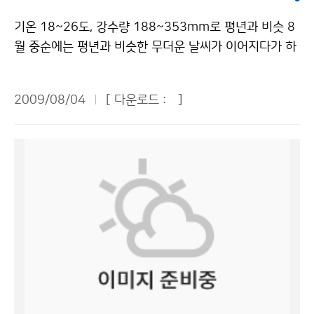
없는 평지에서 낙뢰를 만났을 경우, 땅에 엎드리지 말고
슈퍼컴퓨터를 통해 처리한다. 기상청의 예보에는 4가지
한 기상정보를 제공합니다. 지상기상관측, 항공기상관측,
무릎을 굽혀 자세를 낮추고 손을 무릎에 놓은 상태에서 앞
기온 18~26도, 강수량 188~353mm로 평년과 비슷 8
방법이 있는데 정보특보와 단기예보, 중기예보, 장기 예보
고층기상관측, 해양기상관측, 기상위성관측, 지진 및 해일
으로 구부리고 발을 모은다. 마지막 번개와 천둥이 친 후
월 중순에는 평년과 비슷한 무더운 날씨가 이어지다가 하
가 있다. 우리 청와대 어린이 기자들은 기상청 소개가 끝
감시, 기상레이더 관측, 낙뢰관측 등의 철저한 감시 및 관
30분 정도까지는 안전한 장소에서 기다리는 게 좋다. 가
순에는 기온이 다소 떨어질 것으로 보인다. 3일에 발표된
난 뒤 점심을 먹고 기념촬영 한 뒤 나를 비롯한 10명의 기
측으로 우리가 보다 정확한 날씨 정보를 알 수 있는 것입
정에서도 안전수칙을 지키면 피해를 줄일 수 있다. 낙뢰가
1개월 예보(8.11~9.10)에 의하면 8월 중순에는 북태평
자들이 대표로 뽑혀 관악산 기상관측소로 향했다. ■ 관악
니다. 기상청에서는 이러한 자료를 수집하여 국내 기상자
2009/08/04
[ 다운로드 :
]
칠 때 가정에서는 TV, 라디오 등을 통하여 낙뢰 정보를 파
양 고기압의 영향으로 기온이 18~26도로 평년과 비슷한
산 기상관측소 탐방 관악산에 도착해 우리 기자들은 케이
료 및 외국 기상자료를 편집하기도 합니다. 이때, 보다 정
악하고 가급적 외출을 자제하는 게 바람직하다. 집에 낙뢰
날씨를 보일 것으로 전망된다. 8월 하순에는 상층 한기의
블카를 타고 올라간 후 20분 정도를 더 힘들게 산을 올랐
확하고 빠른 정보수집을 위해 슈퍼컴퓨터를 이용합니다.
가 치면 TV 안테나 또는 전선을 따라 전류가 흐를 수 있
영향으로 평년(18~26도)보다 기온이 다소 낮은 경향을
다. 눈앞에 나타난 것은 관악산 정상의 흰색 둥근 돔! 기상
그리고 기상청에서 일하시는 분들이 예보협의를 하여 분
으므로 주의해야 한다. 전화기나 전기제품 등의 플러그는
보이겠으나 9월 상순에는 다시 평년(16~25도)과 비슷해
레이더 관측소가 있는 자리였다. 나는 평소 관악산을 보면
석을 합니다. 또 예보 작성을 하는데 초단기, 단기, 중기,
빼어 두고, 전등선, 전화선, 안테나선, 접지선 등 전선에 접
질 것으로 전망된다. 강수량은 평년의 188~353mm를
서 이 둥근 돔을 보았지만 그것이 기상관측소임을 비로소
장기 예보로 나뉘며 주의보, 경보 등 기상특보도 있습니
속된 모든 전기기구에서 1m 이상 떨어지는 것이 안전하
유지하며, 8월 중순보다 하순에 비가 더 많이 내릴 것으로
알게 되었다. 산 정상에 위치한 기상 레이더 관측소는 등
다. 마지막으로 기상청에서 발표하는 각종 기상정보는 언
다. 낙뢰와 함께 큰 우박과 강한 돌풍이 발생해 창문이 깨
예상된다. 8월 중순에는 북쪽을 지나는 기압골의 영향으
산객들에게 편안한 휴식처가 되기도 하고, 빠르게 변화하
론기관은 물론 방송, 안내전화, 신문 등을 통해 국민들이
어져 다칠 수도 있으므로 창문을 모두 닫고 창문으로부터
로 중부지방을 중심으로 국지성호우가 발생할 가능성이
는 기후에 대한 사람들의 관심을 높이는 곳으로 활용될 수
이용을 하게 됩니다. 기자단 친구들은 정보통신센터에서
멀리 떨어져야 한다. 감전 우려가 있는 샤워, 설거지 등은
크다. 또한 8월 하순과 9월 상순에는 대기가 불안정해 비
있으리라고 생각했다. 이 관측소는 1969년에 처음 관측
하는 일을 알아보았습니다. 이곳은 기상자료를 수집하고
금하고 수도관은 만지지 않도록 주의해야 한다. 낙뢰를 맞
가 올 가능성이 크며, 발달한 저기압의 영향으로 지역에
을 시작해 40년이 되는 올 6월에 처음 일반 국민들에게
정리를 합니다. 육상관측소만 623개소이며, 해양 관측소
은 사람이 있다면 빨리 응급처치를 해야 한다. 만약 부상
따라 다소 많은 비가 내리는 곳이 있을 것으로 전망된다.
개방되었다고 한다. “이곳이 지난 40년 동안 서울·경기지
는 19개소 등 무척 많이 있습니다. 다양한 관측 장비를 이