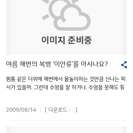
여름 해변의 복병 ‘이안류’를 아시나요?
찜통 같은 더위에 해변에서 물놀이하는 것만큼 신나는 피
서가 있을까. 그런데 수영을 잘 하거나, 수영을 못해도 튜
브만 있으면 안전할까. 튜브만 믿고 물놀이를 하다간 낭패
를 당할 수도 있다. 자칫하면 목숨을 잃을 수도 있다. ‘이
2009/08/14
[ 다운로드 :
]
안류’라는 무시무시한 괴물을 만난다면 그 위험성은 더욱
커진다. [동영상 제공: 부산광역시 소방본부] 8월 13일
오후 부산 해운대해수욕장 앞 해상에서 이안류가 발생해