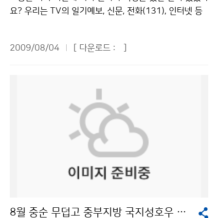
체에 떨어지기 쉽기 때문이다. 등산용 스틱이나 우산처럼
전이나 과학기술 발전에 매우 중요하다”면서 “어린이 여
요? 우리는 TV의 일기예보, 신문, 전화(131), 인터넷 등
긴 물체는 땅에 뉘어 놓고 몸에서 떨어뜨려야 한다. 암벽
러분이 기상청에 대해 더 많은 관심을 가져달라”고 당부
을 통해 다양한 방법으로 정확한 날씨 정보를 알 수 있습
위에서는 즉시 안전한 장소로 이동하되, 키 큰 나무 밑은
했다. 이어 우리 어린이 기자들은 기상청을 돌아다니며 기
니다. 이곳에서는 국민들이 안전하고 편리한 생활을 할 수
낙뢰가 떨어지기 쉬우므로 피해야 한다. 야영 중일 때는
2009/08/04
[ 다운로드 :
]
상청이 하는 일에 대해 소개를 받았다. 우리나라 기상청은
있도록 날씨 정보를 제공해 주기도 합니다. 이곳은 바로
침낭이나 이불을 깔고 앉아 몸을 웅크리고 있는 것이 좋
지상기상관측을 비롯하여 고층, 해양, 항공, 레이더, 지진
기상청입니다. 지난 7월 22일(수)에 80여 명의 푸른 누
다. 야외에서 낙뢰가 칠 때도 주의해야 한다. 천둥소리를
등 10개의 분류별 기상관측을 수행하고 있다고 한다. 지
리 기자단 친구들은 기상청 및 관악산 기상 관측소를 견학
들었다면, 비록 먼 거리에서 천둥소리가 나더라도 즉시 튼
상기상은 77개소의 유인관측소와 464개소의 무인 자동
하였습니다. 평소 과학에 관심이 많거나 미래의 꿈이 기상
튼한 건물의 실내로 들어가는 게 안전하다. 평지에서 낙뢰
기상 관측망을 약 13km 간격으로 운영하고 있다. 또 5개
캐스터인 친구들까지 무척 많은 친구들이 탐방에 참여하
가 칠 때는 몸을 가능한 낮게 하고 물이 없는 움푹 파인 곳
의 해양기상관측부이, 8개의 해양기상관측 등표, 1척의
였습니다. 기자단 친구들은 정보통신센터, 국가기상센터,
으로 대피해야 한다. 평지에 있는 나무나 키 큰 나무는 낙
해양기상관측선을 운영하고 있다. 그리고 14개소의 고층
국가지진센터를 견학하고 체험학습을 하며 즐거운 시간
뢰가 칠 가능성이 크므로 피하는 게 좋다. 골프장에서는
기상관측, 10개소의 기상레이더관측, 13개 지점의 항공
을 보냈습니다. 기상청은 신속하고 정확하며 가치 있는 서
골프를 즉시 중단하고, 골프채는 몸에서 떨어뜨리고 건물
관측, 107개소의 지진관측과 21개소에서의 낙뢰관측업
비스를 실현하기 위해 많은 일을 하고 있습니다. 환경의
이나 낮은 장소로 대피해야 한다. 자동차에 타고 있을 때
무를 수행하고 있다고 한다. 기상청은 일기예보 뿐 아니라
변화로 자연재해로부터 국민의 생명과 재산을 보호하며
는 차를 세우고, 차의 창문을 닫고 차 안에 그대로 있는 것
태풍의 진로까지 파악해 피해를 사전에 예방하는 차원으
기후가 어떻게 변하고 있는지 예측을 합니다. 그리고 홈페
이 안전하다. 낚시를 하는 사람은 낚싯대를 몸에서 떨어뜨
로 있는 것이라고 했다. 기상청에서는 이런 대부분의 일을
이지에서 과거와 현재, 미래에 대한 기상정보를 제공하기
리고 몸을 가능한 낮춰야 한다. 주위에 아무런 장애물이
8월 중순 무덥고 중부지방 국지성호우 가능성
각종 기상관측기기와 1초에 몇 억 개의 계산을 할 수 있는
도 합니다. 기상청은 일기예보를 통하여 국민들에게 필요