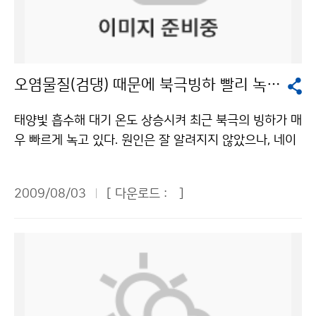
열대야가 나타난 것은 지난 16일 한 차례에 불과했다. 지
는 또 만일 기상 악화로 낙뢰 등 악성 기상 발생 시 각 기
가하는 해외과학체험관, 과학과 예술이 만나는 융합카페,
난해 7월 4회 발생한 것에 비하면 격세지감을 느끼게 할
지에 문자메시지(SMS)를 제공해 준다고 한다. 이곳에서
과학동아리 100곳이 운영하는 과학체험관, 과학융합강
정도이다. 7월 한 달간의 열대야 발생 횟수는 부산과 강릉
근무하는 직원들은 24시간 빈틈없이 기상을 관측한다고
연 등 다양한 볼거리로 관람객들의 눈길을 사로잡을 것으
이 각각 1회였고, 인천과 대전, 춘천은 단 한 차례도 열대
한다. 우리 어린이 기자들은 송수신장비와 신호처리 장치
로 기대된다. 당초 성인 1만원, 청소년 6000원의 입장료
오염물질(검댕) 때문에 북극빙하 빨리 녹는다
야가 발생하지 않았다. 대구와 울산이 3회, 광주가 6회로
가 설치된 2층과 회전 안테나가 자리 잡은 3층 돔 내부까
를 책정했을 정도로 수준 높은 많은 프로그램들을 마련했
상대적으로 많았다. 찜통 같은 무더위와 열대야로 사람들
지 구석구석 둘러봤다. 그런데 관악산 기상청에는 신기한
지만, 과학에 대한 국민들의 관심을 확대하기 위해 무료
태양빛 흡수해 대기 온도 상승시켜 최근 북극의 빙하가 매
을 지치게 하고 밤잠까지 설치게 해야 정상(?)인 시기에
사실이 하나 있었다. 관측소 직원 분은 본부와 레이더기지
관람으로 변경돼 누구나 부담 없이 관람할 수 있다.기상청
우 빠르게 녹고 있다. 원인은 잘 알려지지 않았으나, 네이
왜 갑자기 기온이 뚝 떨어지고 선선해졌을까. 기상청은 우
는 한곳에 모여 있는데, 본부의 주소는 경기도로 되어있고
이(가) 창작한 해시계를 만들까, 기상 캐스터가 될까? 저
처의 최근 자료(2009년 7월)에 의하면 오염물질인 검댕
리나라 상층의 한기가 하강하면서 건조하고 청명한 날씨
레이더기지는 서울로 되어있다고 설명해 주었다. 이것은
작물은 "공공누리" 출처표시-상업적이용금지 조건에 따
(black carbon)이 빙하를 녹이는 주범 중 하나라는 연구
를 보이고 있고, 또한 동해 북부 해상으로 오호츠크해고기
본부와 레이더 기지 사이에 서울과 경기도의 경계선이 있
2009/08/03
[ 다운로드 :
]
라 이용 할 수 있습니다.
결과가 발표되었다. 네이처에 따르면 검댕이 북극의 온도
압이 확장하면서 우리나라에 북동류가 유입되어 동해안
다는 증거이다. 한편, 관악산 기상관측소가 왜 꼭 산 정상
를 빠르게 상승시켜 빙하 녹는 속도가 빨라지고 있고, 또
지방을 중심으로 7월부터 저온 현상이 나타난 것으로 분
에 있는지도 궁금했었는데 그 이유는 산정상이 기상관측
한 동남아 지역의 강수형태를 변화시킨다는 것이다. 검댕
석하고 있다. 이와 같은 현상은 지난 6월 상순부터 티벳
도 잘 할 수 있다는 이유 때문이었다. 나는 우리나라의 첨
(black carbon)은 자연적으로 발생하는 산불, 농사를 위
동쪽 상공과 우리나라 동쪽 상공에 비정상적으로 기압능
단기상관측 시설을 보고 우리나라 과학발전 수준에 대해
해 인위적으로 발생시키는 불, 난방이나 요리를 위해 나무
이 발달하고, 그 중간에 위치한 우리나라 부근으로 북쪽의
놀랍지 않을 수 없었다. 만일 우리나라의 기상이 악화된다
를 태울 때 발생하는 연기, 자동차, 석탄발전소등에서 발
한기가 남하하였기 때문이다. 최근의 초가을처럼 선선한
면 나는 관악산 기상관측소에서 일하는 사람들이 먼저 생