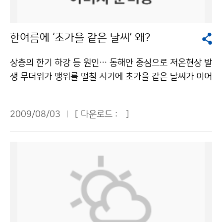
분석해 비구름의 상태를 원격 관측한다고 한다. 보통 반경
었습니다. TV로 볼 때는 쉬울 줄만 알았지만 막상 해보니
되어 기상방송을 체험할 수 있어 큰 인기를 끌 전망이다.
240㎞를 관측하는데, 최고 480㎞까지 관측이 가능해 관
어렵기도 하였습니다. 또 일기도를 그리기도 하고 풍향풍
체험 과정은 동영상 CD로도 제작해 준다. 7일(오후 2~3
한여름에 ‘초가을 같은 날씨’ 왜?
악산에서 부산의 기상현상까지 관측 가능하다고 한다. 또
속계도 만들어 보았습니다. 일기도를 그리려니 막막했지
시)은 MBC 배수연 기상 캐스터, 8일(오전 11~12시)에
기상 레이더는 비구름의 위치와 강도, 풍향과 풍속을 지도
만 쉽고 재미있는 선생님의 설명 덕분인지 술술 잘 그렸습
는 SBS 홍서연 기상 캐스터의 사인회도 열린다. 기후변
상층의 한기 하강 등 원인… 동해안 중심으로 저온현상 발
에 그릴 수 있다. 이렇게 비구름을 정확히 관측한 자료는
니다. 삐뚤빼뚤 이상하게 그려도 즐겁기만 했답니다. 또
화의 장은 일기예보와 태풍예보가 어떻게 만들어지고, 우
생 무더위가 맹위를 떨칠 시기에 초가을 같은 날씨가 이어
집중호우, 태풍 등 돌발적인 위험 기상을 조기에 탐지하고
풍향풍속계도 만들어 보았는데, 어려운 부분도 많았지만
리나라의 기후가 어떻게 변화해 미래는 어떤 모습으로 바
지고 있다. 지난 7월 21일부터 28일까지 우리나라의 전
추적 감시하는데 필수적이라고 한다. 여기서 수집된 정보
막상 만들고 나니 뿌듯하였습니다. 하나 더 만들고 싶다는
뀌는지, 지구가 왜 더워지는지 등을 알려 준다. 이해의 장
국 평균기온은 23.0℃로 평년(25.6℃)보다 2.6℃ 낮아
들은 태풍탐지, 집중호우, 천둥번개, 지역우량 측정 등에
생각도 하였지요. 선물은 갈릴레오 온도계를 받았는데, 처
에서는 측우기 실물 모형, 모의 토네이도 발생기, 기상사
2009/08/03
[ 다운로드 :
]
전국적으로 저온현상을 나타냈다. 7월 하순(21~31일)에
이용되며 10군데 기상레이더의 자료를 모두 취합해 최종
음 본지라 신기하고 예쁘기까지 하였습니다. 기상청 탐방
진 등이 전시되어 기상장비와 기상현상에 대한 궁금증을
서울의 평균기온은 25.1℃로 평년(26.2℃)보다 1.1℃ 낮
예보를 위해 기상청 본청으로 보내지게 된다. 기상레이더
은 보고, 듣고, 느끼는 유익한 체험이었습니다. 이번 기회
풀어준다. 이와 함께 소개의 장은 지역별 상세한 기상정보
았다. 부산의 평균기온은 22.6℃로 평년(25.8℃)보다 3.
를 통해 날씨에 대한 정보를 수집한 후 인터넷 등을 통해
를 통해 날씨에 대해 올바르게 알게 되었습니다. 알면 알
를 지리정보와 함께 제공하는 생활밀착형 기상서비스로
2℃ 낮았고, 대전의 평균기온은 22.8℃로 평년 (26.5℃)
기상청 본청에 알린다. 그러면 기상청 본청에서 다른 곳에
수록 재미있는 날씨의 세계로 푸른 누리 독자 여러분도 빠
국민들로부터 호응을 받고 있는 동네예보의 홍보 동영상,
보다 3.7℃ 낮았다. 광주와 제주는 평년보다 각각 2.7℃,
서 보고된 정보들을 슈퍼컴퓨터 등을 통해서 분석을 한 뒤
져 보세요! 하승연 청와대 어린이신문 ´푸른 누리´ 기자
기후변화 동영상, 기상청 소개 영상물 등을 상영한다. 교
2.9℃ 낮았고, 강릉은 7월 하순 평균기온이 21.5℃로 평
이 정보를 기상통보관이나 신문, 방송사 기자들을 통해 국
(천안수곡초등학교 / 6학년)기상청 이(가) 창작한 기상청
육과학기술부와 한국과학창의재단이 공동으로 주최하는
년(25.5℃)보다 무려 4.0℃나 낮았다. 덩달아 열대야도
민들에게 알린다. 이제야 방송이나 신문에서 본 기상예보
은 날씨만 예보한다? NO! 저작물은 "공공누리" 출처표
‘2009 대한민국과학축전’은 한국 최초의 우주발사체인
예전과 달리 크게 줄어들었다. 올해 들어 7월까지 서울에
가 어떻게 이루어지는지 이해가 갔다. 또 레이더 기지에서
시-상업적이용금지 조건에 따라 이용 할 수 있습니다.
‘나로호(KSLV-1) ’ 특별전, 해외 11개국 15개 단체가 참