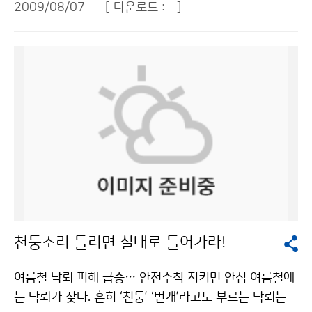
밖에도 관악산과 계룡산을 찾아 검정업무를 위해 산을 오
2009/08/07
[ 다운로드 :
]
지 않는다. 바닷속에 수심이 깊어지는 협곡이 있고 암초가
청와대 어린이 기자로서 기상청과 관악산 기상관측소를
르고, 기상청 직원들도 아직 경험하지 못해 부러움을 샀던
발달한 해변에서 물놀이를 할 때는 특히 주의해야 한다.
방문, 취재했다. 기상청은 서울시 동작구 신대방동에 위치
격렬비도를 방문해 도서용 자동기상장비를 검사했다. 정
부산시소방본부는 이안류에 휩쓸릴 경우 당황하지 말고
해 있어서 우리 학교와 가까운 곳에 있었지만 처음 방문해
확한 예보를 생산하려면 측기를 유지, 보수하는 게 매우
해변을 향해 45도 각도로 수영을 하라고 조언했다.기상청
본 곳이어서 마음이 설레었다. 더욱이 이날은 태양이 달에
중요하다는 것을 깨달았다. 현재 기상청 현업실은 일근,
이(가) 창작한 여름 해변의 복병 ‘이안류’를 아시나요? 저
가려 태양 일부가 보이지 않은 개기일식 현상이 일어난 날
야근, 휴무, 비번 등 4교대 근무체계이다. 야근도 인턴이
작물은 "공공누리" 출처표시-상업적이용금지 조건에 따
이어서 기상청 방문은 더욱 흥미진진할 것 같았다. 우리나
경험해야 할 몫이었다. 오후 8시부터 다음날 오전 8시까
라 이용 할 수 있습니다.
라는 해가 완전히 가려지는 개기일식은 일어나지 않았지
지 현업실에서는 일기도 분석과 예보 분석 등 온 정신을
만 부분적으로 해가 가리는 부분일식 현상이 오전 9시30
날씨 변화에 쏟아 붓고 있었다. 인턴이지만 예보문을 작성
분쯤에서 정오까지 일어났는데 선발된 76명의 청와대 어
하고 야간관측을 하며 밤을 새웠다. 밤샘을 통해 기상청에
린이 기자들은 기상청이 제공해준 태양 일식 관측기를 통
서 일하려면 업무능력은 물론이고 체력도 강해야 한다는
해 운 좋게 개기일식 현상을 볼 수 있었다. 세상에 태어나
것을 절실히 느꼈다. 또 매일 오후 2시에 열리는 예보 브
처음으로 이런 신기한 개기일식 현상을 볼 수 있어서 정말
리핑에 참석했는데, 수치자료를 이용하는 예보관들의 예
천둥소리 들리면 실내로 들어가라!
어린이 기자단이 된 게 잘한 일이라고 생각했다. 또 나는
보 노하우를 가까이서 전수 받을 수 있었다. 더욱이 청장
다른 어린이 기자 9명과 함께 관악산에 있는 관악산 기상
님과 예보과장님의 의견까지 들을 수 있어서 예보 실력을
여름철 낙뢰 피해 급증… 안전수칙 지키면 안심 여름철에
관측소를 직접 방문 취재할 수 있어서 더욱 책임감이 무거
높이는 소중한 기회가 되었다. 마냥 기상청이 좋아 보이던
는 낙뢰가 잦다. 흔히 ‘천둥’ ‘번개’라고도 부르는 낙뢰는
웠다. ■ 기상청 방문 “기상은 과학이고, 환경이고, 산업이