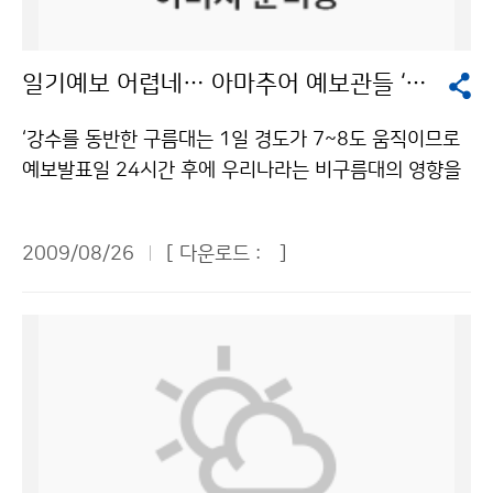
개에 비해 적게 발생했다”고 말했다. 태풍이 평년에 비해
행을 위한 종합정보를 9월부터 제공한다고 31일 밝혔다.
적게 발생한 이유는 태풍 발생의 요람인 필리핀 동부 해역
연근해 선박 기상정보는 해양, 수산, 해운 분야에서 필요
의 해수면 온도가 평년에 비해 고온상태를 보여 대류활동
일기예보 어렵네… 아마추어 예보관들 ‘진땀’
로 하는 정보들을 3개 정부기관이 공동협력을 통해 생산
은 활발했으나, 저위도 지역의 상승기류를 감소시키는 흐
한다는 점에서 주목받고 있다. 연근해 선박 기상정보는 △
름에 의해 태풍으로 발달하는 열대저기압의 수가 적기 때
‘강수를 동반한 구름대는 1일 경도가 7~8도 움직이므로
이 달의 해양기상특성(기상청) △해양 안전정보(해양경찰
문으로 분석했다. 이종태 경기대(건설공학과) 교수는 ‘태
예보발표일 24시간 후에 우리나라는 비구름대의 영향을
청) △어업 기상정보(국립수산과학원) 등 크게 세 부분으
풍에 따른 도시 홍수발생 현황과 대책’ 주제발표에서 “인
받을 것이다. 850hpa 이상 상공의 바람깃을 보조일기도
로 구성된다. 해양기상특성은 해상의 대기 상태, 해상의
위적 요인에 의한 불투수면적의 증가로 도시 수문환경이
에서 참고한 후, 경도 30을 적용하면 서울은 남서풍 계열
평균풍향·풍속, 태풍 정보 등을 중심으로 풍부한 기상 관
2009/08/26
[ 다운로드 :
]
변화함으로써 홍수 도달시간이 단축되고, 홍수량과 홍수
의 바람이 강하게 불겠다. 일기도에서 예보지역 왼쪽에서
련 상식을 담고 있다. 동해, 서해, 남해 등 해역별 예상 풍
위가 높아져 결국 태풍 등에 의한 도시형 홍수 재해로 이
부터의 기온변화와 기상실황표에서 전날과 금일의 최고
향·풍속·파고 등의 상세한 해양기상 자료를 알기 쉽게 설
어지기 때문에 지하공간에 대한 침수방지 대책을 수립하
기온을 참고한 후 예상도에서 예보일 15시의 상층온도를
명한다. 뿐만 아니라 백중사리, 이안류 같은 기상 상식과
고 기준제정 이전에 설치된 시설에 대해서는 수방기준을
확인한 후 850hpa 표준고도 1500m를 감안하여 습윤
안전 상식도 전달한다. 기상청은 부이, 등표 등을 통해 수
갖추도록 지도할 필요가 있다”고 주장했다. 권순덕 전북대
단열감률을 적용해 지상온도를 구하면 26℃ 정도가 될 것
집한 해양기상관측자료와 수치파랑모델 자료(월별 해상
(토목공학과) 교수는 ‘태풍에 동반된 강풍피해 특성’ 주제
이다’. 최근 열린 ‘제6회 전국 아마추어 일기예보 경시대
풍, 파랑 평균자료 등), 한반도 주변해역 위성 수온, 해무
발표에서 “2000년 이후 태풍의 강한 바람에 의한 피해가
회’의 참가자가 작성한 예보산출근거의 일부다. 기상청이
분포도 등 다양한 기상자료를 바탕으로 해양기상특성 부
증가함에 따라 내풍 성능에 대한 인증제를 도입하고, 각기
기상과학의 대중화를 위해 마련한 경시대회에는 1,300
분을 담당하게 된다. 해양경찰청이 제공하는 해양 안전정