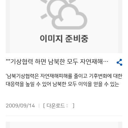
""기상협력 하면 남북한 모두 자연재해피해 경감""
‘남북기상협력은 자연재해피해를 줄이고 기후변화에 대한
대응력을 높일 수 있어 남북한 모두 이익을 얻을 수 있는
협력과제이다’. 북한의 황강댐 방류로 소중한 목숨이 희생
된 가운데, 한반도에서 진행되고 있는 기후변화 문제의 공
2009/09/14
[ 다운로드 :
]
동대응과 해마다 반복되는 위험기상의 피해 예방 등 남북
기상협력을 활성화하기 위한 다양한 방안을 모색하는 자
리가 마련되어 주목된다. 9월 9일 기상청과 과학기술정책