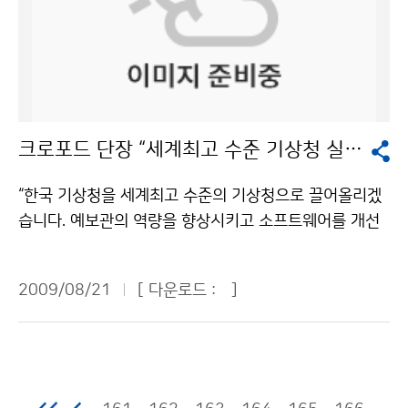
해양기상위성’이다. 통신해양기상위성은 과학기술위성 2
빈도, 강도 등)에 따른 정확한 피해(홍수, 강풍, 연안침수
다.”(김재성·동탄고 1학년) “슈퍼컴퓨터가 일기예보를 해
431명의 인명피해가 발생했다. 연근해 선박 기상정보는
호와 같은 위성이지만 기능은 크게 다르다. ‘닮은 꼴’이면
등)와 혜택의 기준, 태풍의 피해 최소화와 혜택의 극대화
서 결과를 내주고 예보관은 발표만 하는 줄 알았는데 해보
매월 말일 보도자료의 형태로 홈페이지를 통해 발표하고,
서 하는 일은 다른 두 위성의 차이점을 알아보자. 나로호
방안 등이 중점적으로 논의됐다. 기상청은 워크숍에서 제
니까 그런 걸 아니란 걸 알게 됐습니다.(조예슬·인일여고
각종 보도매체, 이메일 등을 통해 국민들에게 전달된다.
에 탑재돼 우주로 날아가려던 위성은 ‘과학기술위성 2
시된 다양한 의견들을 향후 우리나라의 태풍 예·특보업무
2학년) 경시대회 참가자들은 대회를 통해 일기예보가 얼
기상청은 향후 고객이 필요한 필수 정보로 자리매김 될 수
호’였다. 마이크로파 라디오미터 주탑재체와 레이저 반사
개선과 자연재해 관리 정책수립 등에 활용할 계획이다. 문
마나 어려운가를 실감했다고 이구동성으로 말했다. 일기
있도록 정기적인 설문조사를 통해 정보 내용을 발전시켜
경 부탑재체를 싣고 고도 700~800㎞ 내외에서 지구의
의 : 국립기상연구소 정책연구과 김정윤 6712-0237기
도에 표시되는 많은 기호들이 무슨 뜻인지 몰라 당황했고,
크로포드 단장 “세계최고 수준 기상청 실현” 출사표
나갈 계획이다. 기상청 해양기상과는 “맞춤형 해양기상정
남쪽에서 북쪽으로 회전하는 궤도를 운행할 예정이었다.
상청 이(가) 창작한 태풍상륙 해안지역, 서해안 → 남해안
관측자료를 분석하는 등 일기예보 산출 과정이 의외로 복
보 제공을 통해 월별, 계절별로 위험기상으로 인한 해양사
우선 두 위성은 덩치부터 다르다. 과학기술위성 2호가 무
으로 바뀐다 저작물은 "공공누리" 출처표시-상업적이용
잡해 진땀을 흘렸다고 털어놨다. 일기예보 경시대회는 지
“한국 기상청을 세계최고 수준의 기상청으로 끌어올리겠
고를 예방하고, 수요자 입장에서 문제 해결에 도움을 줄
게 100㎏의 소형위성인데 비해, 통신해양기상위성은 2,5
금지 조건에 따라 이용 할 수 있습니다.
난 2004년 제1회 대회를 시작으로 올해까지 여섯 차례
습니다. 예보관의 역량을 향상시키고 소프트웨어를 개선
수 있는 해양 및 해양기상 관측데이터, 특성정보, 타 기관
00㎏이나 되는 중형급 위성이다. 활동 영역도 다르다. 과
개최됐다. 2회까지는 대학생부만 열렸고, 2006년 제3회
해 레이더를 통합 운영하는 방안을 찾고, 기상청이 리더십
통계자료 등을 수집·분석하여 해양기상정보를 생산할 계
학기술위성 2호는 남극과 북극을 오가는 극궤도 위성이
대회부터는 일반인까지 문호가 확대됐고, 2008년부터는
을 발휘하면서 민간 기상업체와도 긴밀히 공조하겠습니
획”이라고 밝혔다. 문의 : 해양기상과 장태규 2181-074
다. 반면, 통신해양기상위성은 적도상공 3만6,000㎞ 지
2009/08/21
[ 다운로드 :
]
고등부도 신설됐다. 교내 과학반 등 특별활동과 연계하여
다.” 케니스 크로포드(65) 기상청 기상선진화추진단장은
5기상청 이(가) 창작한 ‘해양 기상·안전·어업 정보’를 한
점에서 운영되는 정지궤도위성이다. 발사지역도 다르다.
인터넷으로 일기예보 경시에 참여할 수 있도록 한 결과,
21일 오전 기상청에서 열린 기자회견에서 한국 기상청의
눈에 저작물은 "공공누리" 출처표시-상업적이용금지 조
소형 위성인 과학기술위성 2호는 전남 고흥의 나로우주
고등부 대회에 참가하는 학생들이 갈수록 크게 늘어나고
선진화를 향한 강한 의지를 드러냈다. 크로포드 단장은 오
건에 따라 이용 할 수 있습니다.
센터에서 나로호를 통해 발사됐지만 통신해양기상위성은
있다. 대학부 금상을 수상한 김재훈(연세대) 씨가 기상에
클라호마대 기상학과 석좌교수로 20년간 재직하고, 미국
대형 발사체를 갖춘 해외에서 발사된다. 통신해양기상위
관심을 갖게 된 계기는 특이했다. 엄청난 재산피해와 인명
기상청에서 30여 년간 예보 업무에 종사해온 대기과학