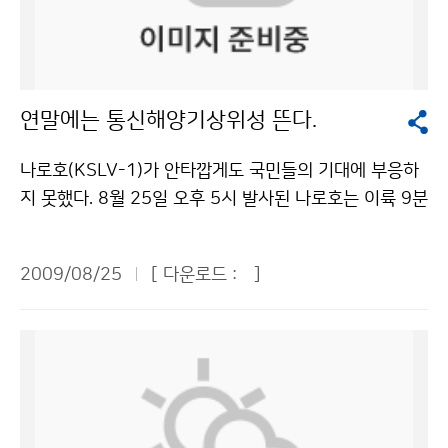
상이한 기준의 통일을 위하여 국가 기본풍속지도를 작성
명 이상이 참가할 정도로 성황을 이뤘다. 미래의 예보관을
보는 시기별로 많은 해양사고의 유형과 대책, 기상에 따른
하는 한편, 지역별 상세시설기준을 마련하여, 피해 시 즉
꿈꾸는 청소년과 대기과학 전공 대학생, 일기예보에 관심
운항관리 시 유의점, 해역별 어선 조업, 과거 주요 해양사
각적으로 복구할 수 있도록 국가 위험도지도를 작성할 필
이 많은 일반인 등 참가자들의 직업분포는 다양했다. 경시
고 등을 소개한다. 이 시기에 어떤 선박들이 무슨 조업을
요가 있다”고 말했다. 김정수 국립환경과학원 대기환경연
대회는 인터넷(http://nalssijabi.kma.go.kr)을 통해 진
하고, 어떤 사고가 많았는지 한눈에 알 수 있다. 국립수산
연말에는 통신해양기상위성 뜬다.
구과장은 ‘태풍 시즌 동안 대기질 변동과 개선효과’ 주제
행됐다. 참가자들은 각종 관측자료를 바탕으로 다음날의
과학원이 맡고 있는 어업 기상정보는 해역별 예상수온 ,
발표를 통해 “최근 5년간(2004-2008년) 우리나라에 영
기상예보와 예보산출근거를 제출했다. 예보항목은 하늘상
어장별 예상되는 어황, 해파리 적조 등 어업 관련된 유의
나로호(KSLV-1)가 안타깝게도 국민들의 기대에 부응하
향을 준 19건의 태풍이 대기질에 미치는 영향을 조사한
태, 풍향, 풍속, 기온, 일강수량 등 5가지. 고등학생부는 지
사항을 설명한다. 연근해 선박 기상정보는 기후변화 및 해
지 못했다. 8월 25일 오후 5시 발사된 나로호는 이륙 9분
결과 미세먼지의 개선효과가 크게 나타나고 태풍 영향권
난 5월 18일부터 6월 28일까지 42일간 사이버 경시대
양변화로 인한 위험기상과 이상현상의 빈발로 해양, 수산,
뒤 고도 306㎞에서 과학기술위성 2호와 분리돼야 했지
하에서는 10μg/m3내외까지 낮아졌다”고 밝혔다. 태풍
회를 치렀다. 대학부와 일반부의 경우 지난 3월 16일부터
해운 분야에 공통정보를 효과적으로 제공할 필요가 있다
만, 목표궤도보다 36㎞ 높은 곳에서 분리됐다. 길이 33
의 이동경로별 효과를 분석한 결과, 대한해협을 통과하여
8월 2일까지 140일간 매주 화, 목, 토요일에 일기예보를
2009/08/25
[ 다운로드 :
]
는 데 3개 기관 사이에 공감대가 형성됨으로써 탄생했다.
m, 지름 2.9m인 나로호는 과학기술위성 2호를 우주로
동해로 빠져나가는 경우와 한반도 내륙으로 상륙하는 경
만들었다. 사이버 경시대회 성적우수자 100여 명을 대상
해양분야 고객 편의와 소통 향상은 물론, 어민소득 증대,
쏘아 올리기 위한 소형발사체였다. 러시아의 1단 로켓에
우에 대기질 개선효과가 매우 크게 나타나는 반면, 서해상
으로 집합경시대회를 갖는 등 대학부와 일반부의 대회는
해양사고 예방에 많은 도움을 줄 것으로 기대된다. 실제로
우리의 기술력이 더해진 우리나라 최초의 우주발사체였
으로 유입되는 경우는 태풍이 쉽게 온대성 저기압으로 바
고등학생부보다 훨씬 엄격했다. “날씨 예보를 하는 게 그
해양에서 기상악화로 인한 선박충돌 사고(‘95년 씨프린
기에 ‘정상궤도 진입 실패’는 충격적이고 아쉬움도 더욱
뀌어 정체된 채 많은 비를 내리기 때문에 영향권 하에서는
리 쉬운 게 아니란 걸 느꼈습니다. 기상 예보가 단순히 하
스호, ’07년 태안 유조선 등), 이상파랑·너울 등의 이상현
크다. 그러나 실망할 필요는 없다. 우리에게는 또 하나의
낮은 오염도를 보였으나 곧 고농도가 나타나는 특징을 보
늘만 쳐다보고 하는 게 아니라 예보가 이뤄지기까지 많은
상에 따른 사고(´07년 영광 4명, ’08년 보령죽도 9명 사
기대주가 있다. 그 주인공은 연말에 발사될 예정인 ‘통신
인다고 덧붙였다. 이번 워크숍에서는 태풍의 특성(진로,
과정을 거친다는 것을 깨달은 유익한 시간이었습니
망) 등 지난 5년(2004~2008년) 동안 해양사고로 총 1,