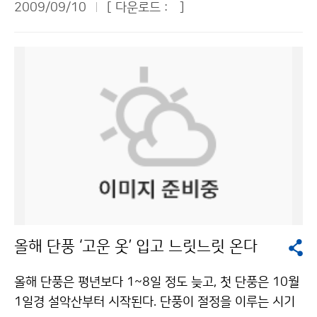
성자료 활용기술이 취약한 국가에 대한 기술 전수는 앞으
2009/09/10
[ 다운로드 :
]
로 한 제2부에서도 여러 가지 의견이 나와 관심을 모았다.
연산을 처리하는 계산능력) 2대와 2PB(PB : Peta Byte
로 통신해양기상위성 발사가 성공할 경우 세계 7번째 기
국립기상연구소 김백조 정책연구과장은 ‘남북한의 위험기
로 TB(Tera Byte)의 1024배)의 하드디스크, 4PB의 백
상위성 운영국이 되는 우리나라의 위상을 한층 높이는 계
상 발생 특성과 대응방안’ 주제발표를 통해 “기상재해와
업장비, 전후처리시스템 등 부대장비로 구성되어 있다. 현
기가 될 것”이라고 밝혔다. 한편 기상청은 위성 개발 및 위
기후변화 등 남북한 기상 협력을 통해 기후변화의 대응력
재 운영 중인 슈퍼컴퓨터 2호기에 비해 약 37배의 성능
성 관측자료의 수신, 분석, 가공, 공급 등의 역할을 할 국
을 높이고 홍수, 태풍, 황사 등의 위험기상 피해를 줄여야
을 가진 국내최고 수준의 컴퓨터이다. 가격은 약 547억원
가기상위성센터를 지난 4월 30일 충북 진천에 설립했다.
한다”고 밝혔다. 구체적으로 기상관측 및 레이더 자료의
(외자분 4천1백1십만US$, 내자분 33억 4천만원)이다.
대지 33,000㎡, 지하 1층, 지상 3층 규모인 국가기상위
교류 활성화, 국지 수치예측시스템 지원, 한반도 주변 4자
슈퍼컴퓨터는 충북 청원군 오창과학산업단지 소재 국가
성센터는 자료 처리용 대형 컴퓨터와 자료 저장을 위한 T
간(남, 북, 중, 일) 국제 위험기상 공동관측 실시, 한반도
기상슈퍼컴퓨터센터에 설치된다. 지난해 6월 기공식을 갖
eraByte급 자료저장시스템, 비상시 위성운영을 위한 위
그린에너지 협력체계 구축, 휴전선 접경지역 기후변화 공
고 현재 마무리 공사 중인 국가기상슈퍼컴퓨터센터는 오
성관제시스템을 구축하는 등 기상위성 관측시대의 개막
동감시센터 설립 등 기후정보허브 구축, 장기기후예측 및
는 12월에 개소할 예정이다. 슈퍼컴퓨터는 일기예보 서비
에 앞서 만반의 준비를 하고 있다. 문의 : 국가기상위성센
서해안기후변화 공동대응, 맞춤형 농업기상 정보 서비스
스를 위한 수치예보용 모델 연산에 사용된다. 수치예보모
터 위성자료분석팀 고수미 043-717-0236기상청 이
체계 개발·교류 강화 등을 주장해 눈길을 끌었다. ‘남북기
델은 대기 현상의 법칙을 방정식화 하여 컴퓨터 등을 이용
(가) 창작한 기상위성의 모든 것, 한국에서 배운다 저작물
올해 단풍 ‘고운 옷’ 입고 느릿느릿 온다
상협력 촉진을 위한 정책방안’을 발표한 과학기술정책연
해 복잡한 방정식의 해답을 찾는 것이다. 기상청은 기상기
은 "공공누리" 출처표시-상업적이용금지 조건에 따라 이
구원 이춘근 박사는 남북 상황을 고려하여 3단계로 기상
술력을 선진국 수준으로 향상시키기 위하여 세계 2위 수
용 할 수 있습니다.
올해 단풍은 평년보다 1~8일 정도 늦고, 첫 단풍은 10월
협력을 추진해야 한다고 주장했다. 1단계로 국제회의 개
준인 영국기상청의 상세하고 정교한 통합수치예보모델을
1일경 설악산부터 시작된다. 단풍이 절정을 이루는 시기
최, 국제기구를 통한 간접지원방안 모색 등을 통해 대화창
도입했으며, 이를 운영하는데 필요한 새로운 슈퍼컴퓨터