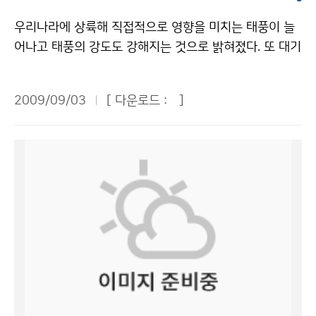
청 이(가) 창작한 올해 단풍 ‘고운 옷’ 입고 느릿느릿 온다
해수면이 21~48㎝ 상승하며, 모든 에너지 공급원이 균
저작물은 "공공누리" 출처표시-상업적이용금지 조건에
우리나라에 상륙해 직접적으로 영향을 미치는 태풍이 늘
형적 발전을 이룬다고 가정한 시나리오이다. 또한 21세기
따라 이용 할 수 있습니다.
어나고 태풍의 강도도 강해지는 것으로 밝혀졌다. 또 대기
말의 한반도 기온은 평년 대비 4도 상승하고 강수량은 1
질 개선, 수자원 확보, 적조발생 억제 등 태풍으로 인한 경
7% 증가할 것으로 전망했다. 극한 저온현상의 빈도는 줄
제적 효과도 상당한 것으로 나타났다. 지난 8월 21일 제
어드는 반면, 극한 고온현상의 빈도는 늘어나고, 강수량
2009/09/03
[ 다운로드 :
]
주에서 열린 ‘태풍의 사회·경제적 영향에 관한 워크숍’에
증가 추세와 더불어 호우 빈도도 증가할 것으로 예측했다.
서 김백조 국립기상연구소 정책연구과장은 ‘한반도 상륙
한반도에 카트리나와 같은 강력한 슈퍼태풍이 나타날 가
태풍의 재해와 사회·경제적 영향’ 주제발표를 통해 “195
능성도 높은 것으로 예상했다. 태풍의 강도를 결정짓는 가
0년대 이후 한반도에 상륙한 태풍의 진로, 강도, 빈도 특
장 중요한 요소 중 하나가 해수면 온도인데, 한반도 연안
성을 분석한 결과 태풍의 주 상륙 지역이 우리나라 서해안
온도가 갈수록 높아지고 있으며, 이는 곧 슈퍼태풍의 발생
에서 남해안으로 바뀌고 있으며 태풍이 발생하여 중국대
빈도가 높아짐을 의미한다는 설명이다. 태풍은 일반적으
륙을 거치지 않고 해양에 지속적으로 머물다가 한반도로
로 5등급으로 나눌 때, 4등급 이상을 슈퍼 태풍(초속 70
상륙하기 때문에 태풍의 강도가 강해지고 빈도도 증가하
m/s, 일강수량 1000 ㎜ 이상 폭우 동반하는 세기)으로
고 있다”고 밝혔다. 김 과장은 또 최근 6년간(2002~200
분류한다. 기후변화에 효과적으로 대응하려면 어떻게 해
7년) 한반도 영향 태풍(17개)으로 인한 사회·경제적 영
야 할까. 박관영 기후변화감시센터장은 한반도의 온실가
향을 수자원확보(7,103억원), 대기질 개선(918억원), 적
스 감시를 위한 기후변화 감시망을 지속적으로 확대하고,