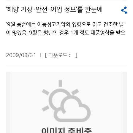
조발생 억제(31억원) 측면에서 조사한 결과 총 8,052억
국가표준 기후변화 시나리오를 개발해야 한다고 주장했
‘해양 기상·안전·어업 정보’를 한눈에
원의 사회·경제적 가치가 있는 것으로 산정됐다고 주장했
다. 인공증설, 인공강우와 같은 기상자원화 기술의 개발
다. 최근 6년 동안 연간 약 2조원의 태풍 피해(소방방재
필요성도 제기했다. 최근 4~5년 주기로 발생하는 가뭄에
‘9월 중순에는 이동성고기압의 영향으로 맑고 건조한 날
청, 2007년)가 발생한 것을 고려하면 태풍의 혜택은 그
대비하여 인공적으로 눈과 비를 내리게 하는 기술을 개발
이 많겠음. 9월은 평년의 경우 1개 정도 태풍영향을 받으
피해액의 최소 약 8%에 달한다고 설명했다. 심재현 국립
하고, 안개로 인한 교통사고와 물류지연 등 경제적 피해를
므로 사전대비 필요. 가을철 성어기로 접어드는 9월에는
방재연구소 방재연구실장은 ‘태풍 재해의 현황과 전망’ 주
줄이기 위해 안개를 제거하는 기술도 필요하다는 것이다.
조업 어선 숫자가 대폭 증가하여 어선 충돌, 기관고장 등
제발표에서 “극한홍수의 피해규모를 최소화하기 위해 중
2009/08/31
[ 다운로드 :
]
한편 기상청은 기후변화감시센터(안면도)를 비롯하여 고
해양사고가 많으므로 각별한 주의 필요. 9월 수온은 평년
앙과 지방의 역할분담, 지역주민의 참여 강화, 실용 과학
산기후감시소(제주), 울릉도기상대 등 10여 곳에서 이산
에 비해 동해와 남해는 1℃ 정도 높으며, 서해는 평년과
적 연구기능 강화를 연계한 선진형 홍수방어 패러다임을
화탄소, 메탄, 산성도, 미세입자, 유해자외선 등 기후변화
비슷, 제주도 주변 해역을 중심으로 서해중부 및 동해남부
도입하고 홍수방어 대책에 대한 사회·정치적 파급효과와
와 관련한 34개 요소를 감시하고 있다. 문의 : 기후변화감
해역까지 어장이 형성될 것으로 예상. 노무라입깃해파리
경제성, 지역특성, 주민선호도를 함께 고려한 종합적인 검
시센터 박종경 041-674-6420기상청 이(가) 창작한 겨
는 9월까지 지속…’. 위 자료는 기상청과 해양경찰청, 국
토가 필요하다”고 말했다. ‘한반도 영향 태풍의 기후학적
울 짧고 여름 길어지고… 금세기 말 한국은 ‘아열대 기후’
립수산과학원이 발표한 ‘9월 연근해 선박 기상정보’의 일
특성’ 주제발표를 한 김태룡 기상청 국가태풍센터장은 “8
저작물은 "공공누리" 출처표시-상업적이용금지 조건에
부이다. 연근해 선박정보는 이처럼 해양 및 어업과 관련한
월 중순까지 발생한 태풍은 총 10개이며, 5월과 6월에 각
따라 이용 할 수 있습니다.
깊이 있는 기상정보와 해양안전정보를 수록하고 있다. 연
각 2개로 평년(1971-2000년) 1개와 1.7개에 비해 많
근해 선박을 위한 특화된 기상정보가 매월 제공된다. 기상
았지만, 7월과 8월은 각각 2개와 4개로 평년 4개와 5.5
청과 해양경찰청, 국립수산과학원은 연근해 선박 안전운