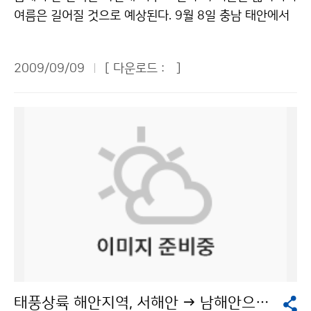
영향으로 맑은 날이 많아 일조량이 풍부하고 일교차가 클
기운 논설위원은 “남북기상협력은 서로가 이득인데 마다
청 이(가) 창작한 기상청, ‘국내최고’ 수준 최신 슈퍼컴퓨
여름은 길어질 것으로 예상된다. 9월 8일 충남 태안에서
것으로 예상됨에 따라 색이 고운 단풍을 기대할 수 있을
할 이유가 없지 않느냐”고 반문했다. 이번 워크숍을 통해
터 도입 저작물은 "공공누리" 출처표시-상업적이용금지
는 한반도의 기후변화를 주제로 한 흥미로운 학술행사가
것으로 예상했다. 식물(낙엽수)은 일 최저기온이 5℃ 이하
남북기상협력은 남북한 모두 이익을 얻을 수 있는 협력과
조건에 따라 이용 할 수 있습니다.
열렸다. 기상청이 충청남도, 황해경제자유구역청, 태안군
로 떨어지기 시작하면 단풍이 들기 시작한다. 단풍의 시작
제임이 확인됐다. 기상청은 “남북기상협력의 필요성에 대
2009/09/09
[ 다운로드 :
]
과 함께 개최한 ‘기후변화와 녹색성장’ 포럼이 그 현장이
시기는 9월 상순 이후 기온이 높고 낮음에 따라 좌우되며
한 사회적 공감대가 형성되어 한반도에서 발생하는 기후
다. 이날 포럼에서 기상청 박관영 기후변화감시센터장은
일반적으로 기온이 낮을수록 빨라진다. 단풍은 기온이 떨
변화와 재해경감에 남북이 협력하여 공동대응을 하는 날
‘기후변화’ 주제발표를 통해 21세기 말의 우리나라 기후
어지면서 잎 속의 엽록소가 분해되어 노란 색소인 카로티
이 하루속히 오기를 기대한다”고 밝혔다. 문의 : 북한기상
를 전망하고 감시망 확충, 기상자원화 기술 개발 등 기후
노이드(Carotenoid) 색소가 드러나게 되면 노란색으로,
전담팀 도민구 2181-0374기상청 이(가) 창작한 ""기상
변화 대응방안을 제시했다. 박관영 센터장은 “제4차 IPC
광합성 산물인 잎 속의 당분으로부터 많은 효소 화학반응
협력 하면 남북한 모두 자연재해피해 경감"" 저작물은 "공
C(기후변화에 관한 정부간 협의체) 보고서를 기초로 하여
을 거쳐 안토시아닌(Anthocyanin) 색소가 생성되면 붉
공누리" 출처표시-상업적이용금지 조건에 따라 이용 할
30년 평년값을 바탕으로 A1B 시나리오를 적용하여 분석
은색으로 나타나게 되며, 타닌(Tannin)성 물질이 산화 중
수 있습니다.
한 결과 2071~2100년 우리나라는 서해안 지역과 동해
합되어 축적되면 갈색이 나타나게 된다. 한편 기상청은 9
안 중부지역까지 아열대 기후구가 북상할 것으로 예상된
월 중순은 이동성고기압의 영향으로 일교차가 크겠으며,
다”고 소개했다. 아열대기후는 월평균 기온 10도 이상인
기온은 평년보다 다소 높은 경향을 보이고, 9월 하순은 이
달이 8개월 이상, 가장 추운 달의 기온이 18도 이하인 것
동성고기압의 영향을 주로 받아 기온이 평년보다 높겠다
을 말한다. ‘A1B 시나리오’는 2100년까지 지구 온도가
고 전망했다. 문의 : 기후예측과 나현종 2181-0481기상
태풍상륙 해안지역, 서해안 → 남해안으로 바뀐다
1.7~4.4℃ 상승하고, 이산화탄소 농도가 720ppm이며,