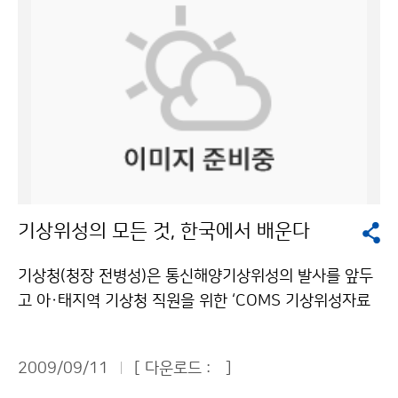
연구원은 서울 동작구 신대방동 전문건설회관에서 ‘남북
기상협력의 사회경제적 효과에 관한 워크숍’을 열었다.
‘남북기상협력의 필요성’을 주제로 한 제1부 행사에서 기
상청 북한기상전담팀 도민구 사무관은 ‘남북기상협력 현
황과 과제’ 주제발표를 통해 “남북실무접촉 등 직접 당사
자간의 대화를 통한 남북기상협력과 국제기구, 비정부기
구와 같은 민간부문을 활용한 협력 등 남북간의 직·간접
협력을 병행할 필요가 있다”고 강조했다. 한국환경정책평
가연구원 명수정 박사는 ‘북한의 홍수 피해 특성과 남북협
기상위성의 모든 것, 한국에서 배운다
력 방안’ 주제발표에서 “향후 기후변화의 심화로 홍수 등
자연재해 피해가 더욱 커질 것으로 예상된다”며 “북한의
기상청(청장 전병성)은 통신해양기상위성의 발사를 앞두
자연재해 피해 예방과 저감, 한반도의 기후변화 적응을 위
고 아·태지역 기상청 직원을 위한 ‘COMS 기상위성자료
해 북한지역의 기상관측소를 확대하고 기상관련 정보를
활용능력 향상 과정’을 9월 7일부터 23일까지 3주 과정
공유하는 등 남북 기상협력이 적극 추진되어야 한다”고
으로 운영하고 있다. ‘COMS(Communication, Ocea
주장했다. ‘북한의 농업기반 현황과 남북 협력을 위한 정
2009/09/11
[ 다운로드 :
]
n, and Meteorological Satellite, 통신해양기상위
책적 시사점’을 발표한 한국농촌국제연구원 권태진 박사