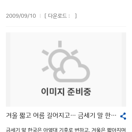
는 설악산이 10월 20일경, 내장산이 11월 5일경이 될
구를 유지하고, 2단계에서는 양자간 기상협력 회의, 실무
를 이번에 도입하기로 한 것이다. 기상청은 세계 9위 수준
전망이다. 기상청은 9일 ‘2009년 단풍 전망’을 통해 첫
교육, 북한 기상관련 장비 지원 등으로 상호 신뢰협력의
인 우리나라의 예보 정확도를 세계 6위 수준으로 향상시
2009/09/10
[ 다운로드 :
]
단풍 시기는 전국적으로 평년보다 1~8일 정도 늦을 것으
거점을 확보해야 한다고 설명했다. 3단계는 황사 및 관측
키기 위해 2008년 5월에 세계 2위 수준인 영국의 ‘통합
로 예상되며, 중부지방과 지리산은 10월 1~20일경, 남부
망의 공동 운영, 남북한 기상재해 공동대응센터 설립, 남
수치예보모델(UM, Unified Model)’을 도입했으며, 새로
지방은 10월 20일~11월 5일경에 단풍을 볼 수 있을 것
북한 공동 기상서비스 도입 등의 과제를 추진해 상호이익
도입하는 슈퍼컴퓨터 3호기에 이식하여 2010년부터 현
으로 예상된다고 밝혔다. 단풍 절정기도 대부분 평년보다
을 위한 기상공동체를 구축해야 한다고 말했다. 남북기상
업운영을 할 예정이다. 이와 함께 2009년부터 2013년
늦어 중부지방과 지리산에서 10월 24~29일에 나타날
협력의 효과를 분석한 과학기술정책연구원 이우성 박사
까지 5년간 30억원을 투자하여 100여 명의 수치예보 분
것으로 예상되며, 남부지방에서는 11월 상순에 나타날 것
는 남북기상협력의 사회·경제적 효과가 연간 최대 7274
야 전문기술 인력을 양성할 계획이다. 기상청 슈퍼컴퓨터
으로 예상했다. 단풍 시기는 산 전체 높이로 보아 2할 가
억 원(북한 2090억~4423억 원+남한 2185억~2851
운영팀은 “기상예보 정확도를 높이기 위해서는 슈퍼컴퓨
량 단풍이 들었을 때를 첫 단풍, 8할 가량 단풍이 들었을
억 원)에 이를 것으로 추산하고, 기상협력은 남북한 모두
터의 성능뿐만 아니라 날씨 예측 값들을 생산하는 소프트
때를 단풍 절정기로 본다. 구체적으로 단풍시기(첫 단풍
자연재해 피해를 상당부분 줄일 수 있는 유용한 정책수단
웨어인 수치예보모델의 성능도 우수해야 한다”고 밝혔다.
일/단풍 절정기)는 △설악산(10.1/10.20) △북한산(10.
이라고 강조했다. 패널토의에서 MBC 지윤태 기상부장은
한편, 크레이코리아인크社는 국가적으로 장래에 필요한
21/10.31) △속리산(10.18/10.26) △가야산(10.15/1
“남북기상협력을 논의하는 자리에 정작 북한 대표가 참석
수치예보분야의 전문 인력 양성을 위하여, 기상청과 함께
1.1) △내장산(10.23/11.5) △지리산(10.13/10.24)
할 수 없어 아쉽다”며 북한의 참여를 이끌어낼 수 있는 역
‘지구시스템연구센터(Earth System Research Cente
겨울 짧고 여름 길어지고… 금세기 말 한국은 ‘아열대 기후’
△무등산(10.26/11.7) △한라산(10.19/11.4) 등이다.
발상의 소재 개발을 주문했다. 서울대 박순웅 교수는 대북
r)’를 운영하면서 지구시스템모델링 연구를 지원하기로
(표물 참고) 기상청은 9월과 10월에는 이동성고기압의
접촉 협의전략을 단계적으로 설명했고, 매일경제신문 온
했다. 문의 : 슈퍼컴퓨터운영팀 임병철 2181-0543기상
금세기 말 한국은 아열대 기후로 변하고, 겨울은 짧아지며