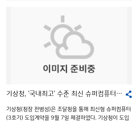
성)’는 2009년 말 발사할 예정이며, 36,000㎞ 적도 상공
는 정부와 지방자치단체, 민간단체 차원의 농업협력 방안
에서 약 7년간 기상관측, 해양관측, 통신임무를 복합적으
을 각각 제안했다. 정부 차원에서 단기적으로는 △식량지
로 수행하게 될 한국 위성이다. 이번 교육의 대상 국가는
원 △비료지원 △병해충 방제와 가축 질병 확산 방지를 위
네팔, 동티모르, 라오스, 미얀마, 방글라데시, 베트남, 스리
한 검역, 방역 등을 제시했다. 중기적으로는 북한의 농업
랑카, 인도네시아, 파키스탄, 피지, 필리핀, 몽골, 캄보디
생산성 향상과 농촌 주민의 삶의 질 향상을 목표로 △홍수
아, 파푸아뉴기니 등이다. 한국국제협력단(KOICA)의 지
피해 기반시설 복구, 수해방지 사업 △농촌 식수 및 농업
원으로 2007년부터 매년 개최하는 이 과정은 한국이 기
용수 개발 △가축 분뇨의 비료화를 통한 한반도의 양분 물
상위성으로 관측해 자료를 분배하는 영역 내에 위치한 아
질 균형을, 장기적으로는 한반도 농업의 안정과 녹색성장
시아와 태평양 지역 국가들에게 한국 기상위성 관측자료
을 목표로 △자연흐름식 용수개발사업 △황폐산지 복구
활용 기술을 전수하는 국제 교육 프로그램이다. 연수프로
와 조림 △농산물 유통 활성화를 위한 물적 기반을 조성해
그램은 위성관측내용, 위성자료처리, 국가기상위성센터
야 한다고 주장했다. 지방자치단체 차원의 농업협력방안
기상청, ‘국내최고’ 수준 최신 슈퍼컴퓨터 도입
지상국시스템 운영, 위성영상분석과 예보활용 등 기상위
으로 인도적 지원과 농업복구, 농촌개발사업의 조화 등이,
성 운영과 활용에 대한 이론과 실습교육 등으로 구성되어
민간단체 차원에서는 농자재·농기계 지원, 임업협력, 농
기상청(청장 전병성)은 조달청을 통해 최신형 슈퍼컴퓨터
있다. 또한 연수생들은 연수기간 중 한국항공우주연구원
업기반 복구 지원, 산림황폐화 복구 지원, 부업축산을 위
(3호기) 도입계약을 9월 7일 체결하였다. 기상청이 도입
등 국내 위성 관련기관과 산업 현장을 방문하고 다양한 한
한 소액대출사업, 소규모 농축산물 가공사업 지원 등이 필
하는 슈퍼컴퓨터는 크레이코리아인크社의 ‘Cray Baker’
국 문화를 체험할 예정이다. 국가기상위성센터는 “기상위
요하다고 덧붙였다. ‘남북기상협력의 방안과 효과’를 주제
시스템으로, 340Tflops(Tflops : 1초에 1조 번의 사칙