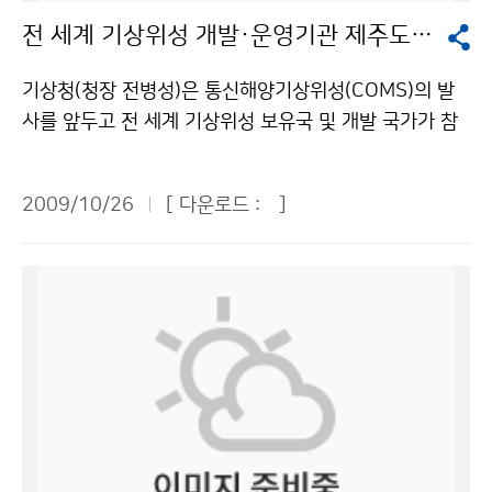
있으므로 향후 여름철 북극 항로를 여는 시기를 예측하는
적은 일상생활과 취미활동을 위해서가 72%를 차지했으
전 세계 기상위성 개발·운영기관 제주도에 집결
데 매우 유용한 정보로 활용할 수 있을 것으로 기대된다.
며, 서비스 개선 필요부분은 예보정확도 향상이 54%이
본 연구 결과는 국제 저명 학술지에 투고될 계획이며, 이
며, 동네예보가 생활편익 증진과 산업경제 부가가치 창출
기상청(청장 전병성)은 통신해양기상위성(COMS)의 발
번 주(10. 29~30)에 개최되는 한국기상학회 가을 학술
에 기여한다는 응답이 79%로 나타났다. 설문조사에서 제
사를 앞두고 전 세계 기상위성 보유국 및 개발 국가가 참
대회에서 발표될 예정이다. 문의 : 국립기상연구소 지구환
시된 의견을 바탕으로 국민에게 양질의 정보를 제공하도
석하는 기상위성조정그룹회의(CGMS)를 26일부터 30
경시스템연구과 조천호 6712-0350기상청 이(가) 창작
록 노력하겠다. 문의 : 예보정책과 문재인 2181-0494기
일까지 제주도 서귀포 롯데호텔에서 개최한다. 기상위성
한 위성으로 얼음 표면 거칠기 분석해 북극 해빙면적 파악
상청 이(가) 창작한 “동네예보 성공적 안착… 다방면으로
2009/10/26
[ 다운로드 :
]
조정그룹회의는 유럽기상위성센터(EUMETSAT)가 주관
저작물은 "공공누리" 출처표시-상업적이용금지 조건에
활용도 높여야” 저작물은 "공공누리" 출처표시-상업적이
하여 1972년부터 매년 개최해온 회의로, 전 세계 기상위
따라 이용 할 수 있습니다.
용금지 조건에 따라 이용 할 수 있습니다.
성 개발기관과 운영기관이 참여하는 국제 기상위성 정책
조정 회의이다. 우리나라는 2005년부터 정식회원국으로
참석하여 한국 독자의 통신해양기상위성 발사를 앞둔 시
점에 맞춰 이번 회의를 유치했다. 2009년 말 발사 예정인
통신해양기상위성(COMS : Communication, Ocean,
and Meteorological Satellite)은 36,000km 적도 상
공에서 약 7년간 기상관측, 해양관측, 통신임무를 복합적
으로 수행하는 한국 위성이다. 이번 37차 회의에는 한국