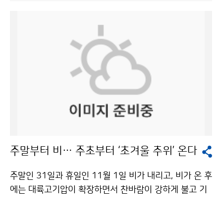
우 쌀쌀하겠으며, 추위는 4일 오후부터 점차 풀릴 전망이
시 재난관리 현장활동을 강화하도록 하고, 예비특보 발표
다. 3일은 중부와 남부내륙지방에서 영하의 기온을 보이
시 사전에 대피하여 피해를 최소화하는 등 동네예보를 재
는 곳이 많겠다. 3일 예상 기온은 서울 -4~7도, 인천 -3~
난관리에 적극 활용하고 있다고 소개했다. 홍철 실장은 자
8도, 수원 -5~10도, 춘천 -6~9도, 철원 -8~7도, 대전 -
동관측장비를 더욱 확충하여 기상관측 공백지역을 최소
4~11도, 청주 -4~11도, 광주 -1~13도, 전주 -2~12도,
화하고, 재난피해 경감을 위해 신속하고 정확한 기상정보
대구 0~14도, 부산 4~15도, 울산 1~14도, 거창 -6~14
를 제공해줄 것을 당부했다. 김영도 웨더아이 대표는 ‘국
도, 제주 7~15도이다. 3일은 북서풍이 서풍으로 바뀌며
민과 더 가까이! 동네예보’ 주제발표에서 포털 사이트와
서울·경기도 및 충청남도 서해안지방에는 낮 한때 눈 또
언론사 인터넷 사이트, IPTV 등 각 분야의 동네예보 활용
는 비가 조금 오는 곳이 있겠으며, 일부지역에서는 밤까지
사례를 소개했다. 동네예보의 발전을 위해 정확성과 안정
이어지는 곳도 있겠다. 한편, 2일은 올 가을 들어 가장 낮
성을 높이고 예보요소와 관측망을 더욱 확대할 필요가 있
은 기온분포를 나타냈다. 서울의 아침 최저기온이 -1.1도
다고 말했다. 박은우 서울대 농업생명과학대학장은 ‘동네
주말부터 비… 주초부터 ‘초겨울 추위’ 온다
를 기록한 것을 비롯하여, 대관령(-1.8도), 동두천(-1.4
예보와 농림기상서비스’를 통해 “농림기상분야는 다른 어
도), 문산(-1.4도), 철원(-0.9도), 인천(-0.2도) 등이 영하
느 분야보다 동네예보의 산업적 활용 측면에서 큰 비중을
주말인 31일과 휴일인 11월 1일 비가 내리고, 비가 온 후
권의 추운 날씨를 보였다. 강원도 영동지방에는 많은 눈이
차지한다”며 농업용으로 활용할 때 필요한 기상요소들(시
에는 대륙고기압이 확장하면서 찬바람이 강하게 불고 기
내려 11월 최다 적설량 기후기록을 경신했다. 2일 현재
간별 강수량, 엽면습윤시간 등)을 지원하도록 동네예보를
온이 크게 떨어져 추워지겠다. 기상청은 주말인 31일에는
(오후 3시 기준) 최심적설량(0~24시 중 새로 내려 쌓여
개선해야 할 것이라고 말했다. 패널토의에서는 지난 1년
북서쪽에서 접근하는 저기압의 영향을 받아 전국이 차차