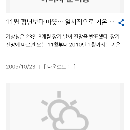
을 비롯해 일본, 중국, 인도, 러시아, 프랑스, 미국, 유럽공
동체와 세계기상기구(WMO) 등 국내외 관련 기관이 참석
11월 평년보다 따뜻… 일시적으로 기온 크게 떨어질 듯
한다. 회의에서는 위성통신, 위성산출물, 비상계획, 전 지
구 자료배포 분야에 대한 국가별 세부 내용을 논의하며,
기상청은 23일 3개월 장기 날씨 전망을 발표했다. 장기
현재 운영 중인 위성시스템 상황, 향후 위성발사 계획, 현
전망에 따르면 오는 11월부터 2010년 1월까지는 기온
업운영 지속성 및 신뢰성 등 공동 관심사를 토의 및 조정
은 평년(-4~10℃)보다 높겠으나 기온변화가 크겠다. 대
한다. 세계에서 일곱 번째로 기상위성을 보유할 예정인 우
륙고기압의 세력 약화 및 이동성고기압의 영향으로 평년
리나라는 이번 기상위성조정그룹회의에서 한국의 기상위
2009/10/23
[ 다운로드 :
]
보다 기온이 높은 경향을 보이겠으나 일시적인 찬 대륙고
성 개발 및 운영 계획 등 기상위성 선진국으로 도약하기
기압의 영향으로 기온이 큰 폭으로 떨어질 때가 있겠다.
위한 청사진을 대내외에 과시할 계획이다. 서애숙 국가기
강수량은 평년(70~221㎜)과 비슷하고, 건조한 날이 많
상위성센터장은 “전 지구 관측 시스템에서 기상위성의 역
겠으며 서해안과 강원도 영동 산간지방을 중심으로 지역
할이 중요해지고 있고, 이의 효율성과 지속성을 확립하기
에 따라 많은 눈이 오는 곳이 있겠다. 월별로는 11월에는
위해서는 기상위성조정그룹회의와 같은 국제적인 협력이
이동성고기압과 대륙고기압의 영향을 주기적으로 받는
매우 중요하다”고 말했다. 문의 : 국가기상위성센터 나선
가운데 기온은 평년보다 높은 경향을 보이겠으나, 일시적
미 043-717-0225기상청 이(가) 창작한 전 세계 기상위
으로 찬 대륙고기압이 확장하면서 기온이 다소 큰 폭으로
성 개발·운영기관 제주도에 집결 저작물은 "공공누리" 출