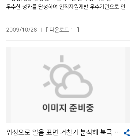
기이다. 전열기구의 과열, 누전 등으로 인한 화재나 폭발
특성에 맞는 예보법이 개발돼야 한다. 동네예보에서 혼란
우수한 성과를 달성하여 인적자원개발 우수기관으로 인
이 발생하지 않도록 각별한 주의가 요구된다. 성어기가 1
스러운 부분 중 하나가 기준이 모호한 것인데, 기준점이
증을 받았다. 기상청은 교육과학기술부와 행정안전부가
1월에도 계속되면서 해상교통량이 많아지고, 연안에서는
모호한 부분을 개선해야 한다. 기온의 경우 국민은 예상기
공동으로 3년마다 인증하는 인적자원개발 우수기관에 선
국지성 안개가 자주 발생하므로 연안을 항해하는 선박들
온이 몇 도라는 것보다, 어제보다 몇 도 올라가거나 떨어
2009/10/28
[ 다운로드 :
]
정되어 27일 서울 프라자호텔에서 인증서를 받았다. 기상
은 시계제한에 따른 충돌사고의 위험에 대비해야 한다. 바
진다고 하는 게 정보로서 더 가치가 있다. 그 지역의 날씨
청은 체계적인 인력관리를 위해 중기인력관리계획(2007
다의 수온분포는 동해연안이 15~16℃, 서해연안 14~1
가 어떻게 변하는지, 동네예보가 경향을 같이 전달해 주면
~2011)을 수립해 능력과 성과 중심의 인사를 하고 있다.
5℃, 남해연안 17~18℃로 평년에 비해 동해와 남해는
도움이 되겠다. 전체적으로 지난 1년간 운영은 성공적이
또한 개인의 전문성과 능력을 높이기 위해 1인 1전문분
1℃, 서해는 1~2℃ 정도 높을 것으로 예상된다. 어장은
었다. ▲정일용(연합뉴스 한민족뉴스팀) 팀장 = 보통 사
야를 지정하여 장기간 근무토록 하는 경력개발제도와 역
계절적인 수온의 하강에 따라 남하하는 어군을 대상으로
람 입장에서 무슨 뜻인지 잘 모르는 경우가 있다. 예를 들
량강화 중심의 교육훈련을 실시하고 있다. 이러한 실적을
서해중남부해역과 남해해역을 중심으로 어장이 형성되고,
면 강수확률이 어떤 의미인지, 강수확률 60%와 70%의
인정받아 기상청은 지난 2006년에 이어 또다시 인재개
동해안에서는 동해중남부해역을 중심으로 살오징어 어장
차이가 무엇인지 모르겠다. 보통 사람의 눈높이에 맞춰 정
발 우수기관에 선정되었다. 홍윤 기상청 차장은 “앞으로도
이 형성될 것으로 예상된다. 한편, 11월에는 연근해에 출
보를 제공해주면 좋겠다. ▲홍철(소방방재청 재난상황실)
인적자원 육성에 꾸준한 투자와 노력을 기울여 궁극적으
현한 모든 해파리가 수온이 낮아짐에 따라 자연스럽게 소
실장 = 동네예보가 기상예보의 엄청난 발전 계기가 된 것
로는 예보정확도를 높여 국민으로부터 항상 신뢰받는 기
멸될 것으로 보인다. 이번 ‘11월 연근해 선박 기상정보’에
은 틀림없다. 1년 전에 시행하지 않았다면 지금과 같이 발
관으로 자리매김할 것”이라고 말했다. 인재개발 우수기관
는 11월의 해양기상특성 정보 외에도 해양안전정보 및
전할 수 없었을 것이다. 동네예보가 행정구역 단위로 이뤄
인증제(Best HRD)는 정부가 인적자원 관리 및 개발 등
어장정보, 주의사항 등 연근해 선박관련 종사자와 국민에
위성으로 얼음 표면 거칠기 분석해 북극 해빙면적 파악
지고 있는 것으로 알고 있다. 교통체계가 아닌, 기상여건
인재개발 활동이 우수한 공공기관을 평가해 인증하는 제