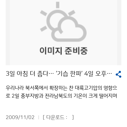
보 안내전화를 통해 이용할 수 있다. 기상청과 국립기상연
구소가 주최한 포럼은 전병성 기상청장의 환영사와 이만
의 환경부장관의 축사에 이어 주제발표, 패널토의 및 질의
응답 순으로 진행됐다. 육명렬 기상청 예보정책과장은 ‘동
네예보 성과와 개선’ 주제발표를 통해 “2009년 동네예보
정확도가 91.9%로 2008년에 비해 4% P 상승했다”며,
“동네예보 정확도 향상을 위해 예보관 능력을 높이고, 전
세계 모델 정확도 2위인 영국 통합모델을 도입하며, 주요
산의 동네예보 지점을 현행 47개소에서 100개소 이상으
3일 아침 더 춥다… ‘기습 한파’ 4일 오후부터 풀려
로 확대하고, 초단기예보에서 주간예보까지 체계적인 디
지털 동네예보 서비스를 구축할 계획“이라고 밝혔다. 홍철
우리나라 북서쪽에서 확장하는 찬 대륙고기압의 영향으
소방방재청 재난상황실장은 ‘동네예보와 재난상황관리’
로 2일 중부지방과 전라남북도의 기온이 크게 떨어지며
발표에서 “최근 10년(1999~2008)간 평균피해 대비 2
한파주의보가 발표되고, 강원 영동지방과 산간지방을 중
009년 재산피해가 84% 줄어들고, 특히 인명피해가 크
심으로 많은 눈이 내리는 등 곳곳에서 첫 눈, 첫 얼음, 첫
게 감소한 것은 동네예보의 영향이 크다”고 말했다. 오지
2009/11/02
[ 다운로드 :
]
서리가 관측되었다. 3일은 2일보다 기온이 더 떨어져 매
산간마을 이장을 현장재난관리관으로 임명하여 기상특보