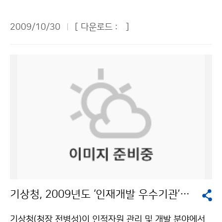
의를 기울여야 한다. 특히, 동해안에서는 내년 봄까지 너
여가생활의 비중이 커질수록 날씨의 중요성은 커진다. 정
로 전망된다. 영·호남과 제주도 지역을 제외한 중부지방
울성 고파를 경계해야 한다. 우리나라 주변해역에서 수온
확한 날씨정보를 맞춤형으로 제공해주는 동네예보는 기
은 2일과 3일 최고기온이 10도 미만으로 한자릿수의 기
2009/10/30
[ 다운로드 :
]
이 점차 낮아짐에 따라 어군은 남하하여 서해중남부와 남
상청의 커다란 업적이라 생각한다. 동네예보에서 강수량
온이 예상된다. 특히 강원지역은 2일과 3일 -1도에서 -3
해를 중심으로 어장형성이 예상되며, 동해 중남부에는 살
을 12시간 단위로 예보하고 있는데, 다소 오차가 있다 하
도로 추워지겠다. 해상에서 발달한 구름의 영향으로 서해
오징어 어장이 형성될 것으로 예상된다. 기상청은 이 같은
더라도 12시간 강수량의 추이를 보여주면 좋겠다. 역사적
안과 동해안 지방에는 비 또는 눈이 오는 곳도 있을 전망
내용을 골자로 한 ‘11월 연근해 선박 기상정보’를 30일
인 자료도 중요하기 때문에, 동네예보가 예보자료뿐만 아
이다. 서해안지방은 2일과 3일 사이에, 동해안지방은 1일
발표했다. 기상청은 11월 상순에는 이동성 고기압과 대륙
니라 과거 자료도 쉽게 볼 수 있도록 해주면 유용할 것이
오후부터 2일 사이에 비 또는 눈이 오는 곳이 있겠다. 동
고기압의 영향을 주기적으로 받아 물결은 주기적으로 변
다. 동네예보가 사업적으로도 연계되어 활성화 되었으면
해안지방은 지형적인 영향으로 산지를 중심으로 대설특
화하겠고, 중순에는 찬 대륙고기압이 확장하면서 일시적
좋겠다. ▲지윤태(MBC 보도국 기상센터) 부장 = 정확도
보가 내려질 가능성도 있다. 4일부터는 추위가 풀려 낮 최
으로 물결이 높겠으며, 하순에는 대륙고기압의 세력은 약
에 문제가 없고, 이전에 비해 엄청나게 늘어난 정보를 기
고기온이 두자릿수를 기록할 것으로 예상된다. 문의 : 예
화되고 이동성 고기압의 영향을 많이 받아 물결이 낮겠으
상청이 차질 없이 무난히 소화했다는 점에서 지난 1년간
보상황과 예보관 2181-0674기상청 이(가) 창작한 주말
나 기압골이 통과하면서 일시적으로 물결이 높을 것으로
동네예보는 성공적이다. 이전의 특정지점 예보에서 객관
부터 비… 주초부터 ‘초겨울 추위’ 온다 저작물은 "공공누
예상했다. 특히 동해안에서는 내년 4, 5월까지 해안이나
화, 데이터화, 시스템화 한 기상정보를 만들어 낸 것은 대
리" 출처표시-상업적이용금지 조건에 따라 이용 할 수 있
방파제 등에서 갑자기 너울성 고파가 발생할 수 있어 주의
단한 진전이다. 농업, 임업, 환경 등 다양한 분야에서 활용
습니다.
기상청, 2009년도 ‘인재개발 우수기관’으로 재인증
가 필요하다. 11월은 날씨가 쌀쌀해지면서 선박에서 기관
도가 더 증대돼야 한다. 2~3개 지역의 동네예보가 큰 차
고장이나 화재, 폭발, 인명사상 등의 사고가 급증하는 시
이가 없는데, 동네예보 특성이 잘 살아날 수 있는 각 지역
기상청(청장 전병성)이 인적자원 관리 및 개발 분야에서