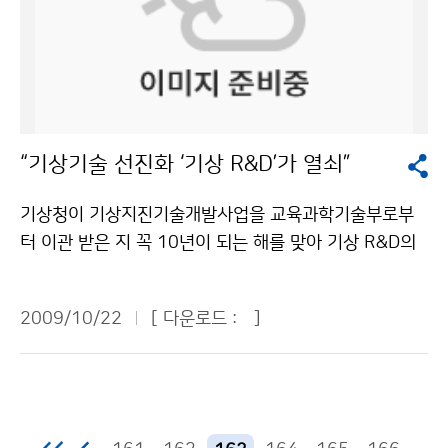
그러나 산불이 발생한 10월 15일 영상을 보면, 북한 함경
시행한다. 기존의 전국 평균에 대한 장기예보를 개선하여
도 지방으로 뿌연 담배연기와 비슷하게 나타나는 부분이
지역별 기후특성을 반영한 12개 구역별로 상세 장기예보
있다. 이 부분이 바로 산불에 의한 연기다. 빨간색 점으로
서비스를 실시한다. 이와 함께 장기예보 신뢰도를 기상청
표시된 부분은 열적외선 채널 영상에서 주위보다 상대적
홈페이지를 통해 제공한다. 기온과 강수량의 장기예보에
으로 온도가 높게 올라가는 곳인데, 자동산불탐지방법을
서 ‘평년보다 낮겠음(적겠음)’, ‘평년과 비슷하겠음’, ‘평년
통해 산불이 난 곳으로 판단되어 표시된다. 사용된 위성자
보다 높겠음(많겠음)’과 같은 3분위 형태의 예보 외에 각
“기상기술 선진화 ‘기상 R&D’가 열쇠”
료는 지구관측위성(Terra/Aqua) MODIS 열적외선 채널
단계별로 발생가능성을 정량적으로 동시에 제공하는 확
자료이며, 36개의 채널 중 21, 22, 31번 채널을 이용하
률정보를 참고자료로 제시한다. 지점별, 일별 기후정보도
기상청이 기상지진기술개발사업을 교육과학기술부로부
였다. 수평해상도는 1km이다. 기상청은 1970년 NOAA
홈페이지에서 제공한다. 여기에는 과거 통계자료(우리나
터 이관 받은 지 꼭 10년이 되는 해를 맞아 기상 R&D의
극궤도 기상위성을 시작으로 40여 년간 기상위성자료를
라 1973~2008년, 북한 1981~2008년)를 기반으로 8
성과를 뒤돌아보고, 기상청 임무에 맞는 R&D 전략 및 투
수신, 활용해 왔다. 1978년에는 정지궤도기상위성 GMS
7개 지점별(우리나라 60개, 북한 27개)로 일별 강수 발
자방향을 토론하는 대토론회가 산·학·연 연구자 200여
-1호의 관측자료를 일 3회 정규적으로 수신하면서 위성
2009/10/22
[ 다운로드 :
]
생빈도 등의 참고자료가 포함되어 있다. 문의 : 기후예측
명이 모인 가운데 19일 서울 노보텔 앰배서더에서 열렸
관측자료를 본격적으로 기상예보업무에 활용하기에 이르
과 배선희 2181-0482기상청 이(가) 창작한 11월 평년
다. 이 행사에서는 교육과학기술부, 지식경제부, 환경부,
렀다. 2009년 10월 현재 실시간으로는 정지궤도 위성인
보다 따뜻… 일시적으로 기온 크게 떨어질 듯 저작물은
기상청 순으로 각 부처의 R&D 성과와 정책방향에 대한
MTSAT-1R과 중국 FY-2D 위성자료를 수신하고 있으
"공공누리" 출처표시-상업적이용금지 조건에 따라 이용
설명이 있었으며, 연구자와의 자유 토론에서는 기상 R&D
며, 극궤도 기상위성으로는 미국의 NOAA-15, 17, 19호
할 수 있습니다.
활성을 위한 각 부처와 연구자간 협력에 대하여 토론이 이