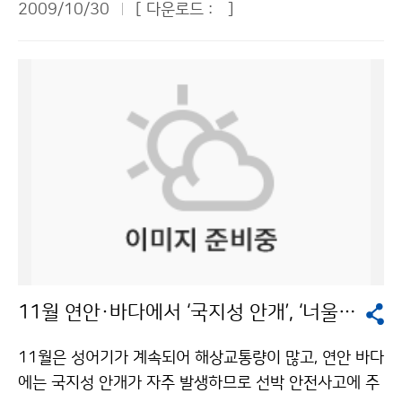
있는 눈의 최대 깊이)은 대관령 21.6㎝, 강릉 14.0㎝, 속
2009/10/30
[ 다운로드 :
]
간의 동네예보 성과를 평가하고, 향후 개선방향을 논의했
흐려져 새벽에 경기북부지방부터 비(강수확률 60~90%)
초 10.5㎝로 3곳 모두 극값(역대 최고 기록값)을 경신했
다. 참석자들은 동네예보가 짧은 기간에 무난하게 정착되
가 시작되어, 밤에는 전라북도와 경상북도 지방까지 확대
다. 첫 얼음(오전 9시 현재)은 서울, 수원, 이천, 백령도, 인
어 성공적이라고 호평했다. 다방면으로 동네예보의 활용
되겠다고 30일 예보했다. 한랭전선이 형성되어 느리게 남
천, 동두천, 문산, 강릉에서 관측되었으며, 동두천과 강릉
도를 높이고, 관측지점을 확충하여 정확도를 높이며, 지역
동진하면서 중부지방을 중심으로 돌풍과 함게 천둥·번개
에서는 첫 서리도 나타났다. 서해안지방에 강풍주의보가
의 지형적 특성을 반영하여 예보하고, 날씨변화 추세를 알
를 동반한 시간당 20㎜ 안팎의 다소 강한 비가 오겠다. 이
발효되는 등 바람이 강하게 부는 곳이 많았고, 전 해상에
수 있는 과거자료와 연계할 필요가 있다는 등 조언도 빠뜨
번 비는 1일 새벽에 경기북부지방부터 점차 그치고, 남부
서는 바람이 강하게 불고 물결이 높게 일었다. 문의 : 예보
리지 않았다. 다음은 패널토의에서 논의된 주요내용. ▲최
지방은 낮까지 이어지겠다. 남부지방과 제주도에서는 전
상황과 예보관 2181-0674기상청 이(가) 창작한 3일 아
우갑(서울대 지구환경과학부) 교수 = 동네마다 예보 내용
라북도와 경상북도에서 31일 밤에 시작되어 1일 오후까
침 더 춥다… ‘기습 한파’ 4일 오후부터 풀려 저작물은 "공
이 거의 같다면 도시 단위의 광역예보만 보면 되기 때문에
지 비가 이어지는 곳이 있겠다. 예상 강수량(31일 00시
공누리" 출처표시-상업적이용금지 조건에 따라 이용 할
굳이 동네예보를 볼 필요가 없다. 예컨대 서울의 경우 기
부터 11월 1일 24시까지)은 △서울·경기도, 강원도, 서
수 있습니다.
상청이 보유한 27개 관측지점에 따라 동네예보를 하면
해5도, 울릉도·독도 20~50㎜, △충청남북도, 경상북도,
정말 가치 있는 동네예보가 될 것이다. 예보가 틀렸을 때
전라북도, 전라남도(1일), 경상남도(1일), 제주도(1일) 5
11월 연안·바다에서 ‘국지성 안개’, ‘너울성 고파’ 주의해야
는 왜 틀렸는지, 같은 도시 내에서 지역에 따라 왜 예보가
~30㎜이다. 비가 그친 뒤엔 기온이 떨어져 매우 쌀쌀하겠
차이가 나는지를 밝히는 게 예보 정확도를 높이는 지름길
다. 2일(월)은 전국 대부분의 지역이 아침 최저기온이 5
11월은 성어기가 계속되어 해상교통량이 많고, 연안 바다
이 아닌가 생각한다. ▲안태호(숭실대 경영학과) 교수 =
도 미만으로 크게 떨어져 춥겠다. 서울은 2일 아침 최저기
에는 국지성 안개가 자주 발생하므로 선박 안전사고에 주
정보화, 과학화 시대에서 예보는 커다란 비중을 차지하며,
온이 0도로 뚝 떨어지고, 3일은 영하권으로 추락할 것으