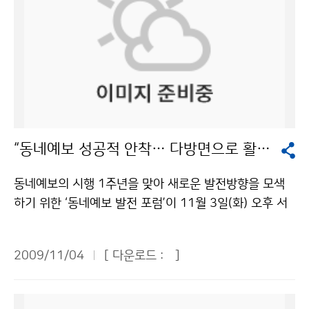
“동네예보 성공적 안착… 다방면으로 활용도 높여야”
동네예보의 시행 1주년을 맞아 새로운 발전방향을 모색
하기 위한 ‘동네예보 발전 포럼’이 11월 3일(화) 오후 서
울 영등포구 신길동 공군회관에서 열렸다. 기상청이 200
8년 10월부터 시행하고 있는 동네예보는 전국을 3,500
2009/11/04
[ 다운로드 :
]
여개 읍면동 단위로 세분화하고, 3시간 간격으로 12개 예
보요소의 48시간 예보를 지리정보시스템과 연동하여 제
공하는 맞춤형 기상정보 서비스로, 인터넷과 131 일기예