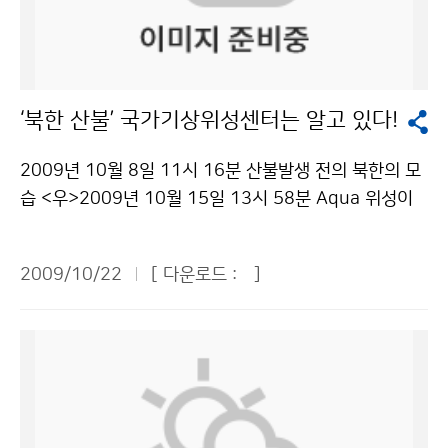
떨어질 때가 있겠으며, 서리가 내리거나 얼음이 어는 곳이
처표시-상업적이용금지 조건에 따라 이용 할 수 있습니
있겠다. 강수량은 기압골의 영향으로 평년과 비슷한 경향
다.
을 보이겠다. 12월에는 대륙고기압과 북쪽을 지나는 기압
골의 영향을 주기적으로 받아 기온 변화가 크겠으나 전반
‘북한 산불’ 국가기상위성센터는 알고 있다!
적인 기온과 강수량은 평년과 비슷하겠다. 찬 대륙고기압
확장에 따른 강한 한기 남하로 기온이 큰 폭으로 떨어질
2009년 10월 8일 11시 16분 산불발생 전의 북한의 모
때가 있겠으며 강수량의 지역적인 편차가 큰 가운데 서해
습 <우>2009년 10월 15일 13시 58분 Aqua 위성이
안 지방에서는 지형적인 영향으로 많은 눈이 오겠다. 201
관측한 산불" src="http://web.kma.go.kr/images/o
0년 1월에는 대륙고기압의 세력 약화로 기온은 중·서부
pen/kma_focus_img03_1022.jpg"> 기상청 국가기
지방을 중심으로 평년보다 다소 높은 경향을 보이겠으나
2009/10/22
[ 다운로드 :
]
상위성센터는 지난 10월 12일부터 15일까지 북한 함경
일시적으로 찬 대륙고기압이 확장하면서 기온이 큰 폭으
도 지방에 크고 작은 산불이 발생한 사실을 확인했다. 센
로 떨어질 때가 있겠다. 북고남저 형태의 기압배치를 보이
터는 충북 진천에 있지만 위성영상을 통해 북한의 모습을
면서 강원도 영동지방과 남부지방을 중심으로 다소 많은
훤히 들여다보고 있기 때문에 한눈에 북한에 산불이 난 것
눈이 올 때가 있겠으며, 서해안 지방에서는 지형적인 영향
을 알 수 있었다. 영상을 분석해 보면, 10월 8일 산불이
으로 많은 눈이 오는 곳이 있겠다. 한편, 기상청은 23일
발생하기 전의 영상에서는 별다른 특징을 찾을 수 없다.
발표한 1개월 전망 및 3개월 전망부터 상세 장기예보를